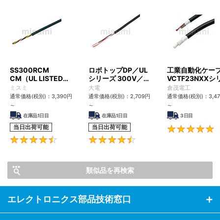
SS300RCM
ロボトップDP／UL
工業自動化ケー
CM（UL LISTED規
シリーズ 300V／
VCTF23NXXシ
格・NEPA対応） 小
UL2517
ズ（耐震・UL/P
ミスミ
大電
倉茂電工
径
対応）
通常価格(税別)：
3,390
円
通常価格(税別)：
2,709
円
通常価格(税別)：
3,4
～
～
～
在庫品1日目
在庫品1日目
3日目
当日出荷可能
当日出荷可能
4.6
4.4
類似品を再検索
エレクトロニクス部品技術窓口