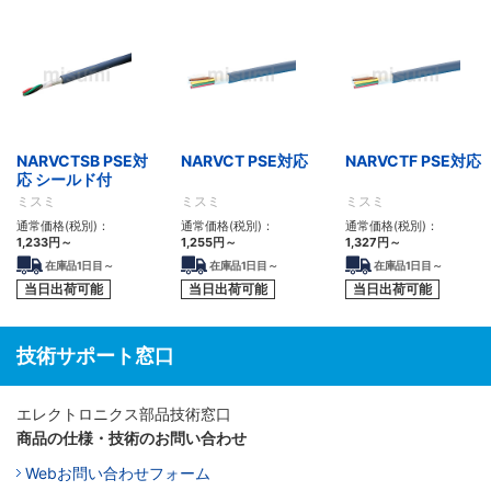
NARVCTSB PSE対
NARVCT PSE対応
NARVCTF PSE対応
応 シールド付
ミスミ
ミスミ
ミスミ
通常価格(税別)：
通常価格(税別)：
通常価格(税別)：
1,233
円
～
1,255
円
～
1,327
円
～
在庫品1日目～
在庫品1日目～
在庫品1日目～
当日出荷可能
当日出荷可能
当日出荷可能
技術サポート窓口
エレクトロニクス部品技術窓口
商品の仕様・技術のお問い合わせ
Webお問い合わせフォーム