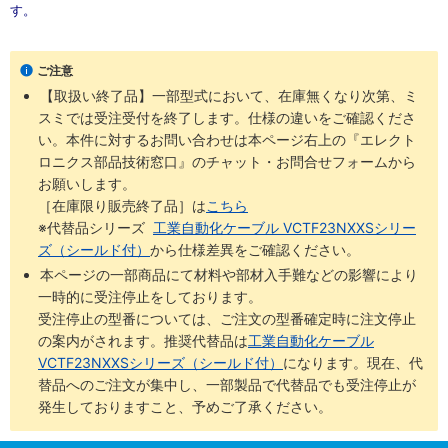
す。
ご注意
【取扱い終了品】一部型式において、在庫無くなり次第、ミ
スミでは受注受付を終了します。仕様の違いをご確認くださ
い。本件に対するお問い合わせは本ページ右上の『エレクト
ロニクス部品技術窓口』のチャット・お問合せフォームから
お願いします。
［在庫限り販売終了品］は
こちら
※代替品シリーズ
工業自動化ケーブル VCTF23NXXSシリー
ズ（シールド付）
から仕様差異をご確認ください。
本ページの一部商品にて材料や部材入手難などの影響により
一時的に受注停止をしております。
受注停止の型番については、ご注文の型番確定時に注文停止
の案内がされます。推奨代替品は
工業自動化ケーブル
VCTF23NXXSシリーズ（シールド付）
になります。現在、代
替品へのご注文が集中し、一部製品で代替品でも受注停止が
発生しておりますこと、予めご了承ください。