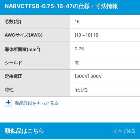
NARVCTFSB-0.75-16-47の仕様・寸法情報
芯数(芯)
16
AWGサイズ(AWG)
[19～18] 18
2
0.75
導体断面積(mm
)
シールド
有
定格電圧
[300V] 300V
特性
耐油性
商品詳細をもっと見る
類似品はこちら
すべて見る