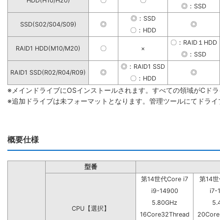
HDD(H10/H20)
〇
〇
◎：SSD
◎：SSD
SSD(S02/S04/S09)
◎
◎
〇：HDD
〇：RAID１HDD
RAID1 HDD(M10/M20)
〇
×
◎：SSD
◎：RAID1 SSD
RAID1 SSD(R02/R04/R09)
◎
◎
〇：HDD
※メインドライブにOSインストールされます。すべての領域がCド
※追加ドライブは未フォーマットとなります。管理ツールにてドライ
概要仕様
型番
第14世代Core i7
第14世代
i9-14900
i7-
5.80GHz
5.
CPU【選択】
16Core32Thread
20Core