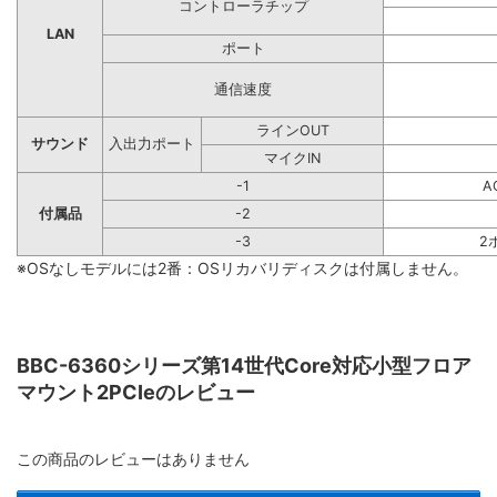
コントローラチップ
LAN
ポート
通信速度
ラインOUT
サウンド
入出力ポート
マイクIN
-1
A
付属品
-2
-3
2
※OSなしモデルには2番：OSリカバリディスクは付属しません。
BBC-6360シリーズ第14世代Core対応小型フロア
マウント2PCIeのレビュー
この商品のレビューはありません