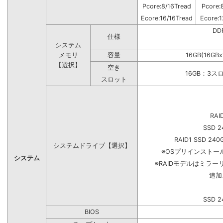
Pcore:8/16Tread
Pcore:
Ecore:16/16Tread
Ecore:1
DD
仕様
システム
メモリ
容量
16GB(16GB
【選択】
空き
16GB：3ス
スロット
RAI
SSD 2
RAID1 SSD 240
システムドライブ【選択】
※OSプリインスト
システム
※RAIDモデルはミラー
追加
SSD 2
BIOS