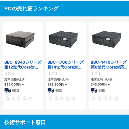
PCの売れ筋ランキング
BBC-6340シリーズ
BBC-1760シリーズ
BBC-1410シリーズ
第12世代Core対応
第14世代Core対応
第6世代 Core対応フ
小型フロアマウント
小型フロアマウント
ロアマウントFAPC
ミスミ
ミスミ
ミスミ
PC2PCI/2PCIe
3PCIe
3PCI・3PCIe
通常価格(税別)：
通常価格(税別)：
通常価格(税別)：
295,000
円
～
322,800
円
～
243,600
円
～
5日目
5日目
5日目
0
0
技術サポート窓口