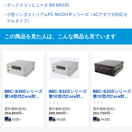
ボックスコンピュータ BX-M1020
小型インダストリアルPC RICOH iFシリーズ（ACアダプタ対応モ
デルタイプ）
この商品を見た人は、こんな商品も見ています
BBC-8360シリーズ
BBC-8320シリーズ
BBC-6320シリーズ
第14世代Core対応
第10世代Core対応
第10世代Core対応
フロアマウント
小型フロアマウント
小型フロアマウント
ミスミ
ミスミ
ミスミ
2PCIe
FAPC 2PCI・2PCIe
FAPC 2PCI・2PCIe
通常価格(税別)：
通常価格(税別)：
通常価格(税別)：
354,800
円
～
269,300
円
～
252,700
円
～
5
日目～
19
日目
19
日目