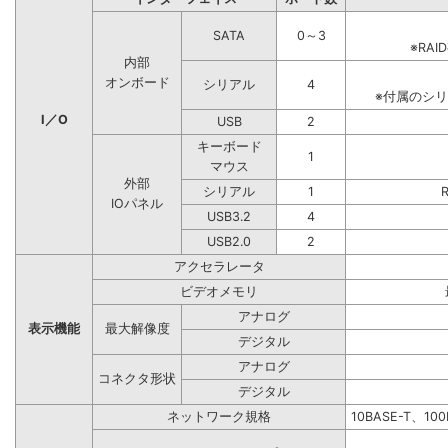
SATA
0～3
※RA
内部
オンボード
シリアル
4
※付属のシ
I／O
USB
2
キーボード
1
マウス
外部
シリアル
1
IOパネル
USB3.2
4
USB2.0
2
アクセラレータ
ビデオメモリ
アナログ
表示機能
最大解像度
デジタル
アナログ
コネクタ形状
デジタル
ネットワーク規格
10BASE-T、10