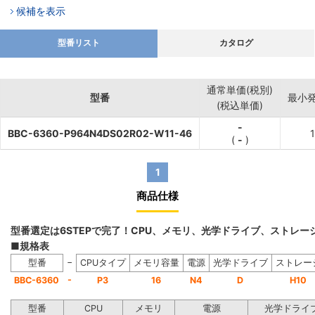
候補を表示
型番リスト
カタログ
通常単価(税別)
型番
最小
(税込単価)
-
BBC-6360-P964N4DS02R02-W11-46
(
-
)
1
商品仕様
型番選定は6STEPで完了！CPU、メモリ、光学ドライブ、ストレ
■規格表
−
型番
CPUタイプ
メモリ容量
電源
光学ドライブ
ストレー
-
BBC-6360
P3
16
N4
D
H10
型番
CPU
メモリ
電源
光学ドライ