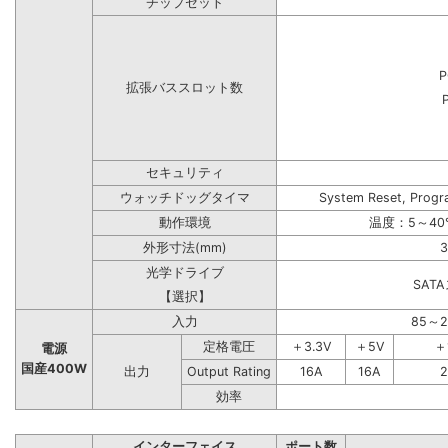
チップセット
P
拡張バススロット数
セキュリティ
ウォッチドッグタイマ
System Reset, Progr
動作環境
温度：5～40
外形寸法(mm)
3
光学ドライブ
SAT
【選択】
入力
85～
定格電圧
＋3.3V
＋5V
＋
電源
国産400W
出力
Output Rating
16A
16A
2
効率
インターフェイス
ポート数