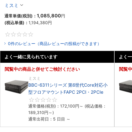
マウント2PCIe
ミスミ
1,085,800
通常単価(税別)：
円
(税込単価)：
1,194,380
円
0
0件のレビュー（商品レビューの投稿ができます）
よく一緒に見られています
よく一
閲覧中の商品と併せてご検討ください
閲覧
ミスミ
BBC-6311シリーズ 第6世代Core対応小
型フロアマウントFAPC 2PCI・2PCIe
0
通常価格(税別)：
172,100
円
～
(税込価格：
189,310
円
～)
通常出荷日：5 日目 ～