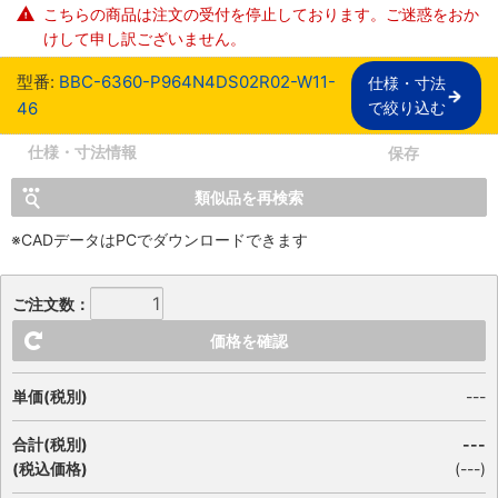
こちらの商品は注文の受付を停止しております。ご迷惑をおか
けして申し訳ございません。
型番:
BBC-6360-P964N4DS02R02-W11-
仕様・寸法

46
で絞り込む
仕様・寸法情報
保存
類似品を再検索
※CADデータはPCでダウンロードできます
ご注文数：
価格を確認
単価(税別)
---
合計(税別)
---
(税込価格)
(
---
)