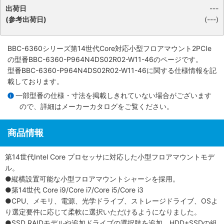
出荷日
---
(参考出荷日)
(---)
BBC-6360シリーズ第14世代Core対応小型フロアマウント2PCIe
の型番BBC-6360-P964N4DS02R02-W11-46のページです。
型番BBC-6360-P964N4DS02R02-W11-46に関する仕様情報を記
載しております。
一部型番の仕様・寸法を掲載しきれていない場合がございます
ので、詳細は
メーカーカタログ
をご覧ください。
商品情報
第14世代Intel Core プロセッサに対応した小型フロアマウントモデ
ル。
●縦横設置可能な小型フロアマウントシャーシを採用。
●第14世代 Core i9/Core i7/Core i5/Core i3
●CPU、メモリ、電源、光学ドライブ、ストレージドライブ、OSよ
り選定要件に応じて柔軟に選択いただけるようになりました。
●SSD RAIDモデルや追加ドライブの選択肢を追加。HDD+SSDの組