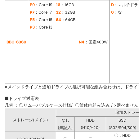
P9
：Core i9
16
：16GB
D
：マルチドラ
P7
：Core i7
32
：32GB
0
：なし
P5
：Core i5
64
：64GB
P3
：Core i3
BBC-6360
N4
：国産400W
※メインドライブと追加ドライブの選択可能な組み合わせは、ドライ
■ドライブ対応表
凡例 ：◎リムーバブルケース仕様/ 〇筐体内組み込み / ×選べません
追加ストレ
ストレージ(メイン)
なし
HDD
SSD
(無記入)
(H10/H20)
(S02/S04/S09)
〇：HDD