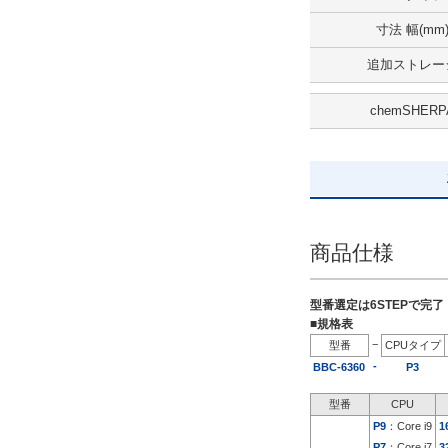
5日以内
寸法 幅(mm
追加ストレー
chemSHERP
商品仕様
型番選定は6STEPで完
■規格表
−
型番
CPUタイプ
-
BBC-6360
P3
型番
CPU
P9
：Core i9
1
P7
：Core i7
3