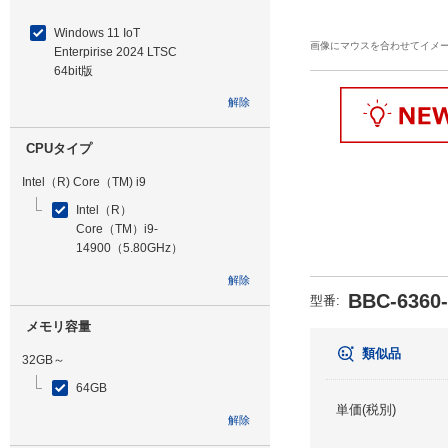
Windows 11 IoT
画像にマウスを合わせてイメ
Enterpirise 2024 LTSC
64bit版
解除
CPUタイプ
Intel（R) Core（TM) i9
Intel（R）
Core（TM）i9-
14900（5.80GHz）
解除
BBC-6360
型番
:
メモリ容量
類似品
32GB～
64GB
単価(税別)
解除