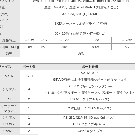
ッグタイマ
System Reset, Programmable via Software from 1 to 255 sec/min
環境
温度：5～40℃、湿度:20～80%RH (結露なきこと)
(mm)
329.6(W)×381(D)×136(H)
ライブ
SATAスーパーマルチドライブ 有/無
択】
力
85～264V（自動切替・47～63Hz）
定格電圧
＋3.3V
＋5V
＋12V
-12V
＋5Vsb
Output Rating
16A
16A
25A
0.5A
3A
効率
82%
フェイス
ポート数
ポート仕様
SATA 3.0 ×4
SATA
0～3
※RAID有無により使用可能なポートが異なります
RS-232（9pinピンヘッダ）×4
シリアル
4
※付属のシリアルポート増設ケーブルで2ポート増設できま
USB
2
USB2.0 タイプA(4pinメス)
キーボード
1
PS/2仕様（ミニDIN 6pinメス）
マウス
シリアル
1
RS-232/422/485（D-sub 9pinオス）
USB3.2
4
USB3.2タイプA(Gen2)
USB2.0
2
USB2.0 タイプA