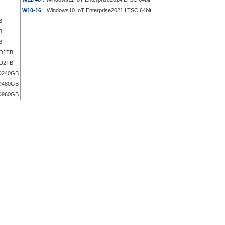
W10-16
：Windows10 IoT Enterprise2021 LTSC 64bit
B
B
B
D1TB
D2TB
D240GB
D480GB
D960GB