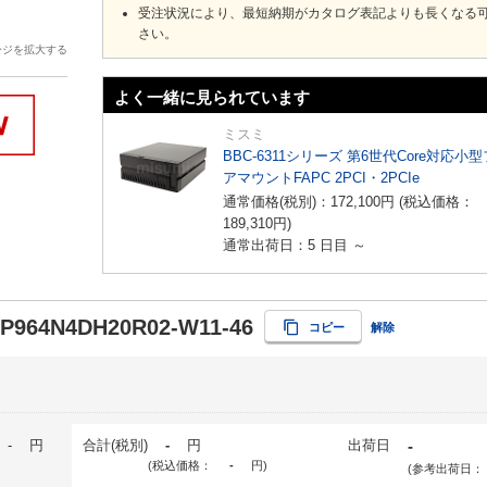
受注状況により、最短納期がカタログ表記よりも長くなる
さい。
ージを拡大する
よく一緒に見られています
ミスミ
BBC-6311シリーズ 第6世代Core対応小
アマウントFAPC 2PCI・2PCIe
通常価格(税別)：
172,100
円
(税込価格：
189,310
円
)
通常出荷日：5 日目 ～
-P964N4DH20R02-W11-46
コピー
解除
-
円
合計(税別)
-
円
出荷日
-
(税込価格：
-
円
)
(参考出荷日：