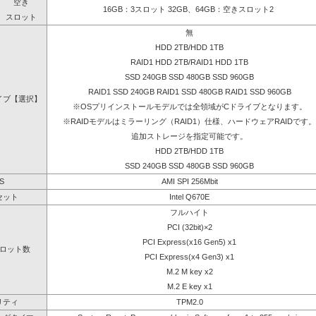
空き
16GB：3スロット 32GB、64GB：空きスロット2
スロット
無
HDD 2TB/HDD 1TB
RAID1 HDD 2TB/RAID1 HDD 1TB
SSD 240GB SSD 480GB SSD 960GB
RAID1 SSD 240GB RAID1 SSD 480GB RAID1 SSD 960GB
イブ【選択】
※OSプリインストールモデルでは全領域がCドライブとなります。
※RAIDモデルはミラーリング（RAID1）仕様、ハードウェアRAIDです。
追加ストレージを指定可能です。
HDD 2TB/HDD 1TB
SSD 240GB SSD 480GB SSD 960GB
S
AMI SPI 256Mbit
セット
Intel Q670E
フルハイト
PCI (32bit)×2
PCI Express(x16 Gen5) x1
ロット数
PCI Express(x4 Gen3) x1
M.2 M key x2
M.2 E key x1
リティ
TPM2.0