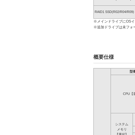
RAID1 SSD(R02/R04/R09)
※メインドライブにOS
※追加ドライブは未フォ
概要仕様
型
CPU【
システム
メモリ
【選択】