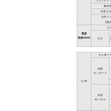
ウォッチド
動作
外形寸法
光学ド
【選
入
電源
国産400W
出力
インター
内部
オンボード
I／O
外部
IOパネル