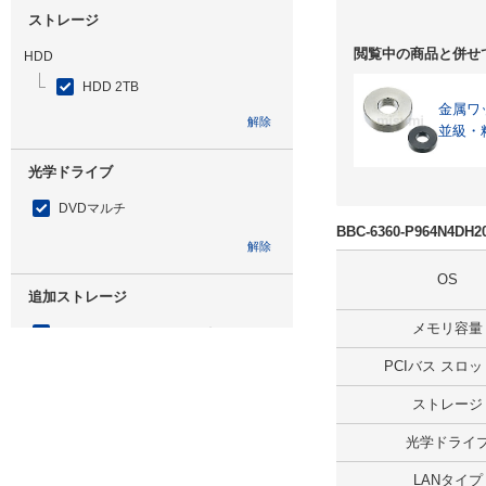
ストレージ
閲覧中の商品と併せ
HDD
HDD 2TB
金属ワ
解除
並級・
光学ドライブ
DVDマルチ
BBC-6360-P964N4D
解除
OS
追加ストレージ
メモリ容量
SSD 240GB ミラーリング
PCIバス スロ
解除
ストレージ
出荷日
光学ドライ
すべて
LANタイプ