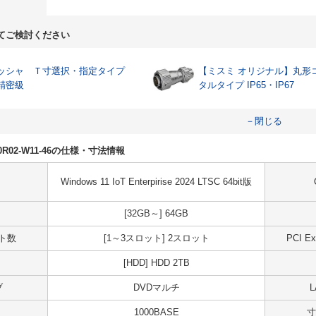
てご検討ください
ッシャ Ｔ寸選択・指定タイプ
【ミスミ オリジナル】丸形
精密級
タルタイプ IP65・IP67
－閉じる
H20R02-W11-46の仕様・寸法情報
Windows 11 IoT Enterpirise 2024 LTSC 64bit版
[32GB～] 64GB
ット数
[1～3スロット] 2スロット
PCI 
[HDD] HDD 2TB
ブ
DVDマルチ
1000BASE
寸