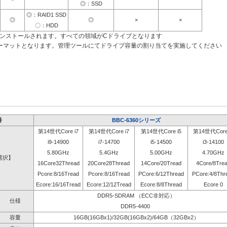
◎：SSD
◎：RAID1 SSD
◎
◎
×
×
〇：HDD
インストールされます。すべての領域がCドライブとなります
ーマットとなります。管理ツールにてドライブ容量の割り当てを実施してください
番
BBC-6360シリーズ
第14世代Core i7
第14世代Core i7
第14世代Core i5
第14世代Core 
i9-14900
i7-14700
i5-14500
i3-14100
5.80GHz
5.4GHz
5.00GHz
4.70GHz
選択】
16Core32Thread
20Core28Thread
14Core/20Tread
4Core/8Tre
Pcore:8/16Tread
Pcore:8/16Tread
PCore:6/12Thread
PCore:4/8Thr
Ecore:16/16Tread
Ecore:12/12Tread
Ecore:8/8Thread
Ecore 0
DDR5-SDRAM （ECC非対応）
仕様
DDR5-4400
容量
16GB(16GBx1)/32GB(16GBx2)/64GB（32GBx2）