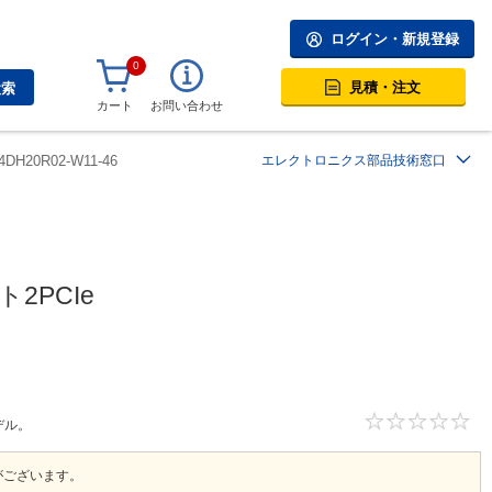
ログイン・新規登録
0
見積・注文
検索
カート
お問い合わせ
4DH20R02-W11-46
エレクトロニクス部品技術窓口
2PCIe
デル。
がございます。