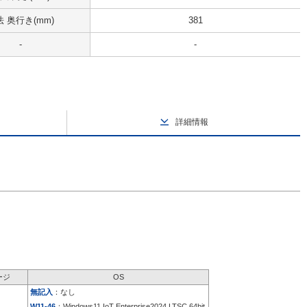
 奥行き(mm)
381
-
-
詳細情報
ージ
OS
無記入
：なし
W11-46
：Windows11 IoT Enterprise2024 LTSC 64bit