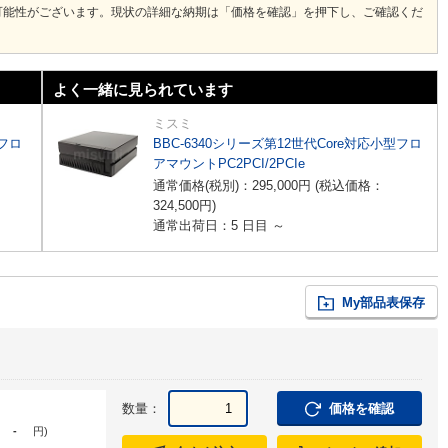
可能性がございます。現状の詳細な納期は「価格を確認」を押下し、ご確認くだ
よく一緒に見られています
ミスミ
型フロ
BBC-6340シリーズ第12世代Core対応小型フロ
アマウントPC2PCI/2PCIe
通常価格(税別)：
295,000
円
(税込価格：
324,500
円
)
通常出荷日：5 日目 ～
My部品表保存
数量：
価格を確認
-
円
)