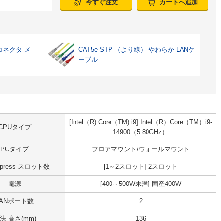
今すぐ注文
カートへ追加
コネクタ メ
CAT5e STP （より線） やわらか LANケ
ーブル
[Intel（R) Core（TM) i9] Intel（R）Core（TM）i9-
CPUタイプ
14900（5.80GHz）
PCタイプ
フロアマウント/ウォールマウント
Express スロット数
[1～2スロット] 2スロット
電源
[400～500W未満] 国産400W
LANポート数
2
法 高さ(mm)
136