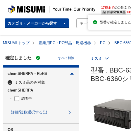
MISUMI | Your Time, Our Priority
17時まで
のご注文で
13
当日出荷対象商品
カテゴリ・メーカーから探す
MISUMI トップ
産業用PC・PC部品・周辺機器
PC
BBC-6
確定しました
すべて解除
ミスミ
型番 : BBC-6
chemSHERPA・RoHS
BBC-636
ミスミ品のみ対象
chemSHERPA
調査中
詳細/複数選択する(1)
OS