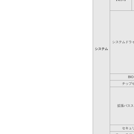
システムドラ
システム
BIO
チップ
拡張バスス
セキュ