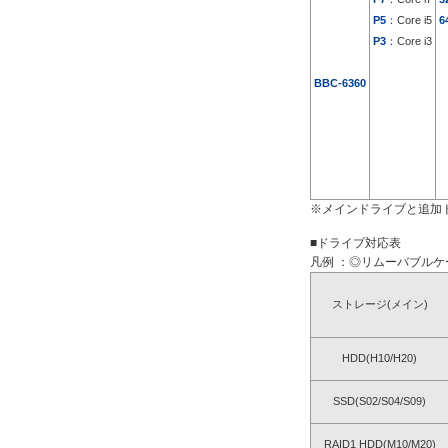
P5
：Core i5
6
P3
：Core i3
BBC-6360
※メインドライブと追加
■ドライブ対応表
凡例 ：◎リムーバブルケー
ストレージ(メイン)
HDD(H10/H20)
SSD(S02/S04/S09)
RAID1 HDD(M10/M20)