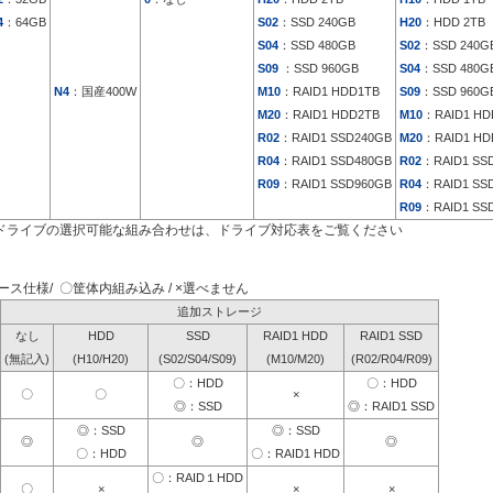
4
：64GB
S02
：SSD 240GB
H20
：HDD 2TB
S04
：SSD 480GB
S02
：SSD 240G
S09
：SSD 960GB
S04
：SSD 480G
N4
：国産400W
M10
：RAID1 HDD1TB
S09
：SSD 960G
M20
：RAID1 HDD2TB
M10
：RAID1 HD
R02
：RAID1 SSD240GB
M20
：RAID1 HD
R04
：RAID1 SSD480GB
R02
：RAID1 SS
R09
：RAID1 SSD960GB
R04
：RAID1 SS
R09
：RAID1 SS
ドライブの選択可能な組み合わせは、ドライブ対応表をご覧ください
ス仕様/ 〇筐体内組み込み / ×選べません
追加ストレージ
なし
HDD
SSD
RAID1 HDD
RAID1 SSD
(無記入)
(H10/H20)
(S02/S04/S09)
(M10/M20)
(R02/R04/R09)
〇：HDD
〇：HDD
〇
〇
×
◎：SSD
◎：RAID1 SSD
◎：SSD
◎：SSD
◎
◎
◎
〇：HDD
〇：RAID1 HDD
〇：RAID１HDD
〇
×
×
×