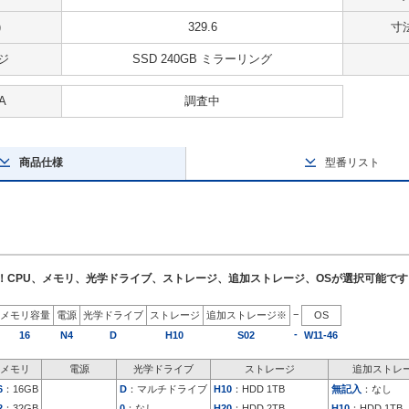
)
329.6
寸法
ジ
SSD 240GB ミラーリング
A
調査中
商品仕様
型番リスト
了！CPU、メモリ、光学ドライブ、ストレージ、追加ストレージ、OSが選択可能です
−
メモリ容量
電源
光学ドライブ
ストレージ
追加ストレージ※
OS
-
16
N4
D
H10
S02
W11-46
メモリ
電源
光学ドライブ
ストレージ
追加ストレ
6
：16GB
D
：マルチドライブ
H10
：HDD 1TB
無記入
：なし
2
：32GB
0
：なし
H20
：HDD 2TB
H10
：HDD 1TB