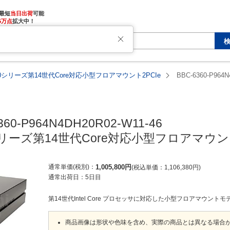
最短
当日出荷
5万点
拡大中！
360シリーズ第14世代Core対応小型フロアマウント2PCIe
BBC-6360-P964N
360-P964N4DH20R02-W11-46

0シリーズ第14世代Core対応小型フロアマウント
通常単価(税別)
1,005,800
円
税込単価
1,106,380
円
通常出荷日：
5日目
第14世代Intel Core プロセッサに対応した小型フロアマウントモ
商品画像は形状や色味を含め、実際の商品とは異なる場合