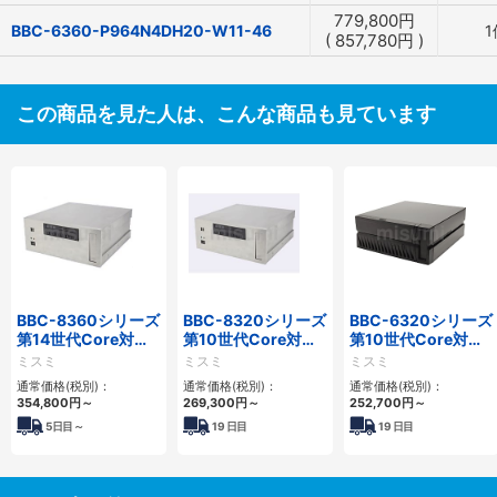
779,800
円
BBC-6360-P964N4DH20-W11-46
1
(
857,780
円
)
この商品を見た人は、こんな商品も見ています
BBC-8360シリーズ
BBC-8320シリーズ
BBC-6320シリーズ
第14世代Core対応
第10世代Core対応
第10世代Core対応
フロアマウント
小型フロアマウント
小型フロアマウント
ミスミ
ミスミ
ミスミ
2PCIe
FAPC 2PCI・2PCIe
FAPC 2PCI・2PCIe
通常価格(税別)：
通常価格(税別)：
通常価格(税別)：
354,800
円
～
269,300
円
～
252,700
円
～
5
日目～
19
日目
19
日目