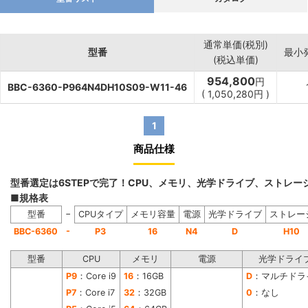
通常単価(税別)
型番
最小
(税込単価)
954,800
円
BBC-6360-P964N4DH10S09-W11-46
(
1,050,280
円
)
1
商品仕様
型番選定は6STEPで完了！CPU、メモリ、光学ドライブ、ストレ
■規格表
−
型番
CPUタイプ
メモリ容量
電源
光学ドライブ
ストレー
-
BBC-6360
P3
16
N4
D
H10
型番
CPU
メモリ
電源
光学ドライ
P9
：Core i9
16
：16GB
D
：マルチドラ
P7
：Core i7
32
：32GB
0
：なし