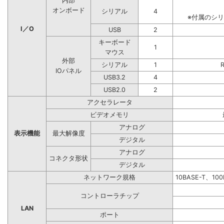
内部
オンボード
シリアル
4
※付属のシ
I／O
USB
2
キーボード
1
マウス
外部
シリアル
1
IOパネル
USB3.2
4
USB2.0
2
アクセラレータ
ビデオメモリ
アナログ
表示機能
最大解像度
デジタル
アナログ
コネクタ形状
デジタル
ネットワーク規格
10BASE-T、10
コントローラチップ
LAN
ポート