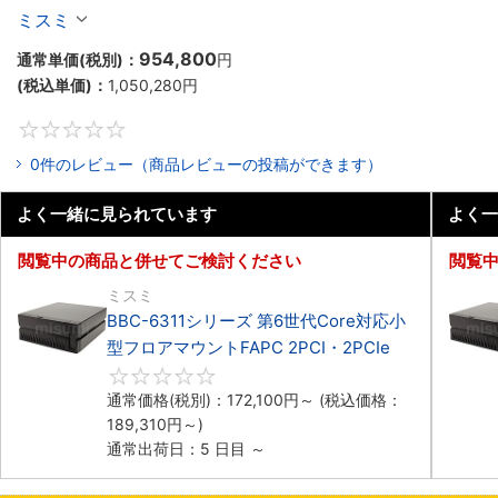
マウント2PCIe
ミスミ
954,800
通常単価(税別)：
円
(税込単価)：
1,050,280
円
0
0件のレビュー（商品レビューの投稿ができます）
よく一緒に見られています
よく一
閲覧中の商品と併せてご検討ください
閲覧
ミスミ
BBC-6311シリーズ 第6世代Core対応小
型フロアマウントFAPC 2PCI・2PCIe
0
通常価格(税別)：
172,100
円
～
(税込価格：
189,310
円
～)
通常出荷日：5 日目 ～