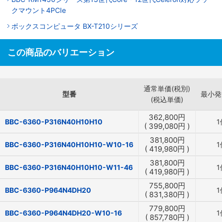
クマウント4PCIe
ボックスコンピュータ BX-T210シリーズ
この商品のバリエーション
通常単価(税別)
型番
最小発
(税込単価)
362,800
円
BBC-6360-P316N40H10H10
1
(
399,080
円
)
381,800
円
BBC-6360-P316N40H10H10-W10-16
1
(
419,980
円
)
381,800
円
BBC-6360-P316N40H10H10-W11-46
1
(
419,980
円
)
755,800
円
BBC-6360-P964N4DH20
1
(
831,380
円
)
779,800
円
BBC-6360-P964N4DH20-W10-16
1
(
857,780
円
)