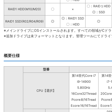
〇：RAID１HDD
RAID1 HDD(M10/M20)
〇
×
◎：SSD
◎：RAID1 SSD
RAID1 SSD(R02/R04/R09)
◎
◎
〇：HDD
※メインドライブにOSインストールされます。すべての領域がCド
※追加ドライブは未フォーマットとなります。管理ツールにてドライ
概要仕様
型番
第14世代Core i7
第14世代
i9-14900
i7-
5.80GHz
5.
CPU【選択】
16Core32Thread
20Core
Pcore:8/16Tread
Pcore:
Ecore:16/16Tread
Ecore:1
DD