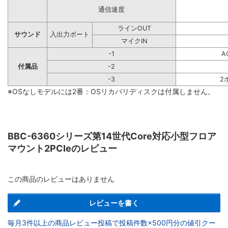
通信速度
ラインOUT
サウンド
入出力ポート
マイクIN
-1
A
付属品
-2
-3
2
※OSなしモデルには2番：OSリカバリディスクは付属しません。
BBC-6360シリーズ第14世代Core対応小型フロア
マウント2PCIeのレビュー
この商品のレビューはありません
レビューを書く
毎月3件以上の商品レビュー投稿で投稿件数×500円分の値引クー