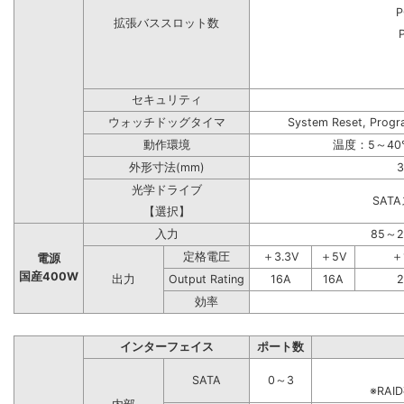
P
拡張バススロット数
セキュリティ
ウォッチドッグタイマ
System Reset, Progr
動作環境
温度：5～40
外形寸法(mm)
3
光学ドライブ
SAT
【選択】
入力
85～
定格電圧
＋3.3V
＋5V
＋
電源
国産400W
出力
Output Rating
16A
16A
2
効率
インターフェイス
ポート数
SATA
0～3
※RA