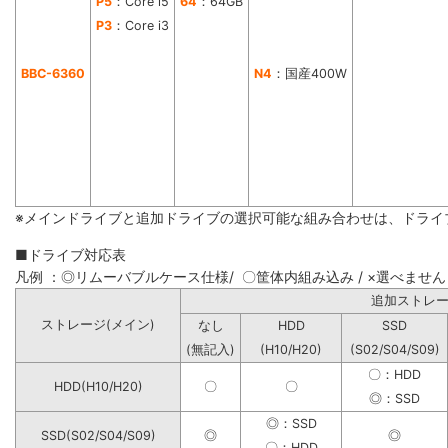
P5
：Core i5
64
：64GB
P3
：Core i3
BBC-6360
N4
：国産400W
※メインドライブと追加ドライブの選択可能な組み合わせは、ドライ
■ドライブ対応表
凡例 ：◎リムーバブルケース仕様/ 〇筐体内組み込み / ×選べません
追加ストレ
ストレージ(メイン)
なし
HDD
SSD
(無記入)
(H10/H20)
(S02/S04/S09)
〇：HDD
HDD(H10/H20)
〇
〇
◎：SSD
◎：SSD
SSD(S02/S04/S09)
◎
◎
〇：HDD