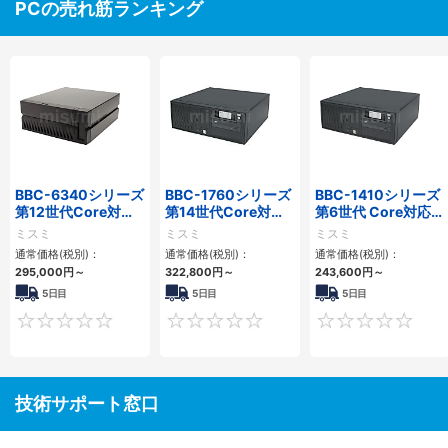
PCの売れ筋ランキング
BBC-6340シリーズ
BBC-1760シリーズ
BBC-1410シリーズ
第12世代Core対応
第14世代Core対応
第6世代 Core対応フ
小型フロアマウント
小型フロアマウント
ロアマウントFAPC
ミスミ
ミスミ
ミスミ
PC2PCI/2PCIe
3PCIe
3PCI・3PCIe
通常価格(税別)：
通常価格(税別)：
通常価格(税別)：
295,000
円
～
322,800
円
～
243,600
円
～
5日目
5日目
5日目
0
0
技術サポート窓口