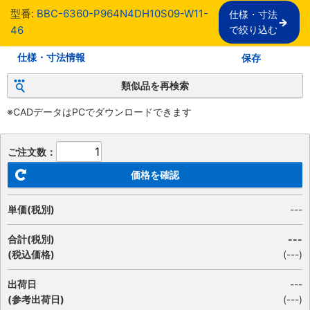
型番:
BBC-6360-P964N4DH10S09-W11-
仕様・寸法

46
で絞り込む
仕様・寸法情報
保存
類似品を再検索
※CADデータはPCでダウンロードできます
ご注文数：
価格を確認
単価(税別)
---
合計(税別)
---
(税込価格)
(
---
)
出荷日
---
(参考出荷日)
(---)