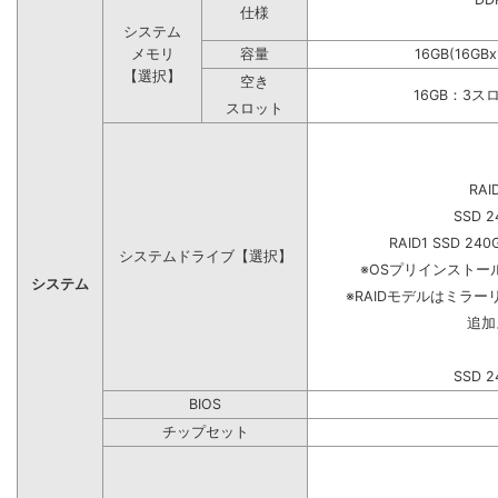
仕様
システム
メモリ
容量
16GB(16GB
【選択】
空き
16GB：3ス
スロット
RAI
SSD 2
RAID1 SSD 240
システムドライブ【選択】
※OSプリインスト
システム
※RAIDモデルはミラー
追加
SSD 2
BIOS
チップセット