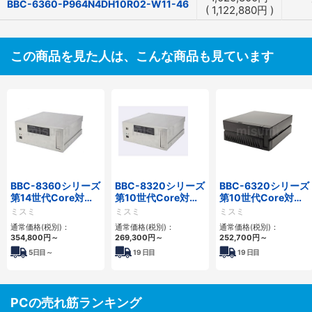
BBC-6360-P964N4DH10R02-W11-46
(
1,122,880
円
)
この商品を見た人は、こんな商品も見ています
BBC-8360シリーズ
BBC-8320シリーズ
BBC-6320シリーズ
第14世代Core対応
第10世代Core対応
第10世代Core対応
フロアマウント
小型フロアマウント
小型フロアマウント
ミスミ
ミスミ
ミスミ
2PCIe
FAPC 2PCI・2PCIe
FAPC 2PCI・2PCIe
通常価格(税別)：
通常価格(税別)：
通常価格(税別)：
354,800
円
～
269,300
円
～
252,700
円
～
5
日目～
19
日目
19
日目
PCの売れ筋ランキング