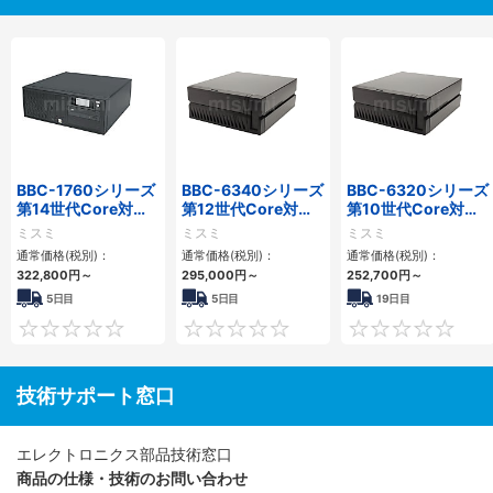
BBC-1760シリーズ
BBC-6340シリーズ
BBC-6320シリーズ
第14世代Core対応
第12世代Core対応
第10世代Core対応
小型フロアマウント
小型フロアマウント
小型フロアマウント
ミスミ
ミスミ
ミスミ
3PCIe
PC2PCI/2PCIe
FAPC 2PCI・2PCIe
通常価格(税別)：
通常価格(税別)：
通常価格(税別)：
322,800
円
～
295,000
円
～
252,700
円
～
5日目
5日目
19日目
0
0
技術サポート窓口
エレクトロニクス部品技術窓口
商品の仕様・技術のお問い合わせ