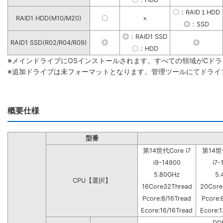
〇：RAID１HDD
RAID1 HDD(M10/M20)
〇
×
◎：SSD
◎：RAID1 SSD
RAID1 SSD(R02/R04/R09)
◎
◎
〇：HDD
※メインドライブにOSインストールされます。すべての領域がCド
※追加ドライブは未フォーマットとなります。管理ツールにてドライ
概要仕様
型番
第14世代Core i7
第14世代
i9-14900
i7-
5.80GHz
5.
CPU【選択】
16Core32Thread
20Core
Pcore:8/16Tread
Pcore:
Ecore:16/16Tread
Ecore:1
DD