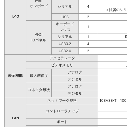
内部
オンボード
シリアル
4
※付属のシ
I／O
USB
2
キーボード
1
マウス
外部
シリアル
1
IOパネル
USB3.2
4
USB2.0
2
アクセラレータ
ビデオメモリ
アナログ
表示機能
最大解像度
デジタル
アナログ
コネクタ形状
デジタル
ネットワーク規格
10BASE-T、10
コントローラチップ
LAN
ポート