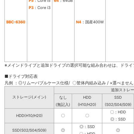
P5
：Core i5
64
：64GB
P3
：Core i3
BBC-6360
N4
：国産400W
※メインドライブと追加ドライブの選択可能な組み合わせは、ドライ
■ドライブ対応表
凡例 ：◎リムーバブルケース仕様/ 〇筐体内組み込み / ×選べません
追加ストレ
ストレージ(メイン)
なし
HDD
SSD
(無記入)
(H10/H20)
(S02/S04/S09)
〇：HDD
HDD(H10/H20)
〇
〇
◎：SSD
◎：SSD
SSD(S02/S04/S09)
◎
◎
〇：HDD