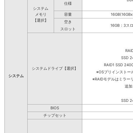
仕様
システム
メモリ
容量
16GB(16GB
【選択】
空き
16GB：3ス
スロット
RAI
SSD 2
RAID1 SSD 240
システムドライブ【選択】
※OSプリインスト
システム
※RAIDモデルはミラー
追加
SSD 2
BIOS
チップセット