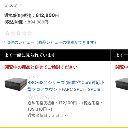
マウント2PCIe
ミスミ
812,800
通常単価(税別)：
円
(税込単価)：
894,080
円
0
0件のレビュー（商品レビューの投稿ができます）
よく一緒に見られています
よく一
閲覧中の商品と併せてご検討ください
閲覧
ミスミ
BBC-6311シリーズ 第6世代Core対応小
型フロアマウントFAPC 2PCI・2PCIe
0
通常価格(税別)：
172,100
円
～
(税込価格：
189,310
円
～)
通常出荷日：5 日目 ～