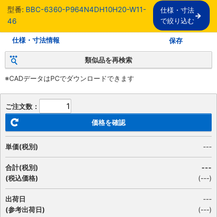
型番:
BBC-6360-P964N4DH10H20-W11-
仕様・寸法

46
で絞り込む
仕様・寸法情報
保存
類似品を再検索
※CADデータはPCでダウンロードできます
ご注文数：
価格を確認
単価(税別)
---
合計(税別)
---
(税込価格)
(
---
)
出荷日
---
(参考出荷日)
(---)