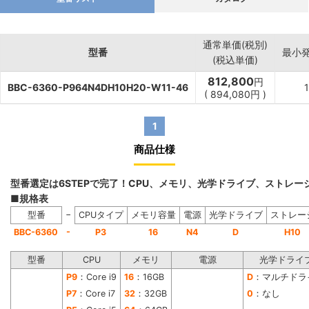
通常単価(税別)
型番
最小
(税込単価)
812,800
円
BBC-6360-P964N4DH10H20-W11-46
(
894,080
円
)
1
商品仕様
型番選定は6STEPで完了！CPU、メモリ、光学ドライブ、ストレ
■規格表
−
型番
CPUタイプ
メモリ容量
電源
光学ドライブ
ストレー
-
BBC-6360
P3
16
N4
D
H10
型番
CPU
メモリ
電源
光学ドライ
P9
：Core i9
16
：16GB
D
：マルチドラ
P7
：Core i7
32
：32GB
0
：なし