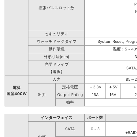
P
拡張バススロット数
セキュリティ
ウォッチドッグタイマ
System Reset, Progr
動作環境
温度：5～40
外形寸法(mm)
3
光学ドライブ
SAT
【選択】
入力
85～
定格電圧
＋3.3V
＋5V
＋
電源
国産400W
出力
Output Rating
16A
16A
2
効率
インターフェイス
ポート数
SATA
0～3
※RA