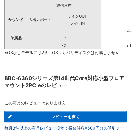
通信速度
ラインOUT
サウンド
入出力ポート
マイクIN
-1
A
付属品
-2
-3
2
※OSなしモデルには2番：OSリカバリディスクは付属しません。
BBC-6360シリーズ第14世代Core対応小型フロア
マウント2PCIeのレビュー
この商品のレビューはありません
レビューを書く
毎月3件以上の商品レビュー投稿で投稿件数×500円分の値引クー