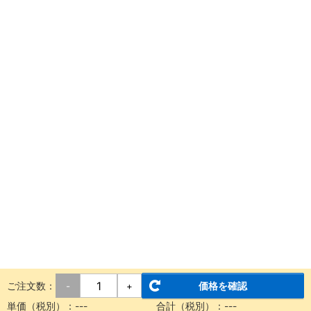
ご注文数：
価格を確認
-
+
単価（税別）：
---
合計（税別）：
---