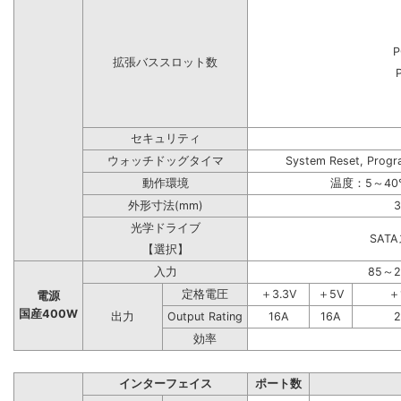
P
拡張バススロット数
セキュリティ
ウォッチドッグタイマ
System Reset, Progr
動作環境
温度：5～40
外形寸法(mm)
3
光学ドライブ
SAT
【選択】
入力
85～
定格電圧
＋3.3V
＋5V
＋
電源
国産400W
出力
Output Rating
16A
16A
2
効率
インターフェイス
ポート数