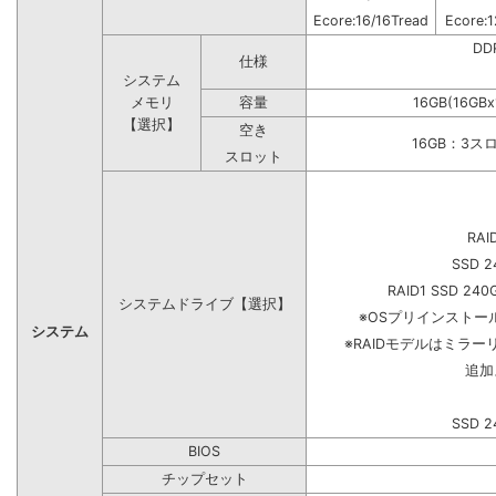
Ecore:16/16Tread
Ecore:1
DD
仕様
システム
メモリ
容量
16GB(16GB
【選択】
空き
16GB：3ス
スロット
RAI
SSD 2
RAID1 SSD 240
システムドライブ【選択】
※OSプリインスト
システム
※RAIDモデルはミラー
追加
SSD 2
BIOS
チップセット