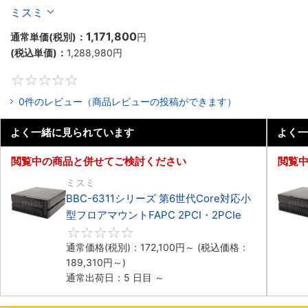
マウント2PCIe
ミスミ
1,171,800
通常単価(税別)：
円
(税込単価)：
1,288,980
円
0
0件のレビュー（商品レビューの投稿ができます）
よく一緒に見られています
よく一
閲覧中の商品と併せてご検討ください
閲覧
ミスミ
BBC-6311シリーズ 第6世代Core対応小
型フロアマウントFAPC 2PCI・2PCIe
0
通常価格(税別)：
172,100
円
～
(税込価格：
189,310
円
～)
通常出荷日：5 日目 ～