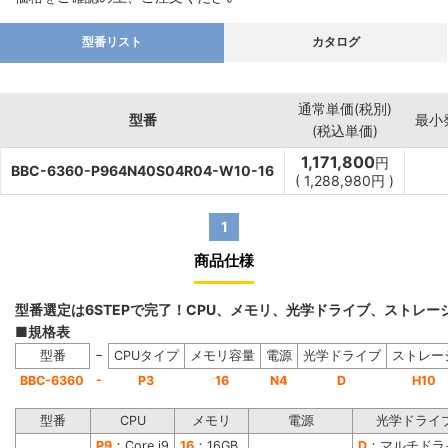
型番リスト
カタログ
通常単価(税別)
型番
最小
(税込単価)
1,171,800
円
BBC-6360-P964N40S04R04-W10-16
(
1,288,980
円
)
1
商品仕様
型番選定は6STEPで完了！CPU、メモリ、光学ドライブ、ストレ
■規格表
−
型番
CPUタイプ
メモリ容量
電源
光学ドライブ
ストレー
-
BBC-6360
P3
16
N4
D
H10
型番
CPU
メモリ
電源
光学ドライ
P9
：Core i9
16
：16GB
D
：マルチドラ