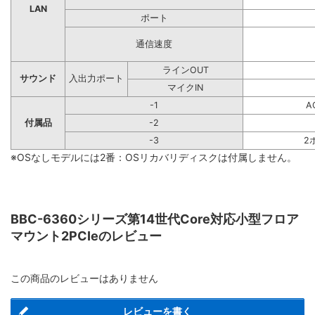
LAN
ポート
通信速度
ラインOUT
サウンド
入出力ポート
マイクIN
-1
A
付属品
-2
-3
2
※OSなしモデルには2番：OSリカバリディスクは付属しません。
BBC-6360シリーズ第14世代Core対応小型フロア
マウント2PCIeのレビュー
この商品のレビューはありません
レビューを書く