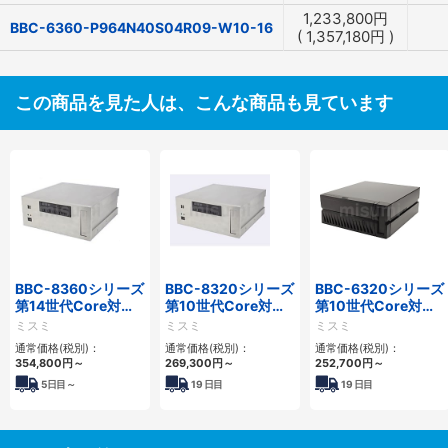
1,233,800
円
BBC-6360-P964N40S04R09-W10-16
(
1,357,180
円
)
この商品を見た人は、こんな商品も見ています
BBC-8360シリーズ
BBC-8320シリーズ
BBC-6320シリーズ
第14世代Core対応
第10世代Core対応
第10世代Core対応
フロアマウント
小型フロアマウント
小型フロアマウント
ミスミ
ミスミ
ミスミ
2PCIe
FAPC 2PCI・2PCIe
FAPC 2PCI・2PCIe
通常価格(税別)：
通常価格(税別)：
通常価格(税別)：
354,800
円
～
269,300
円
～
252,700
円
～
5
日目～
19
日目
19
日目