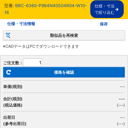
型番:
BBC-6360-P964N40S04R04-W10-
仕様・寸法

16
で絞り込む
仕様・寸法情報
保存
類似品を再検索
※CADデータはPCでダウンロードできます
ご注文数：
価格を確認
単価(税別)
---
合計(税別)
---
(税込価格)
(
---
)
出荷日
---
(参考出荷日)
(---)