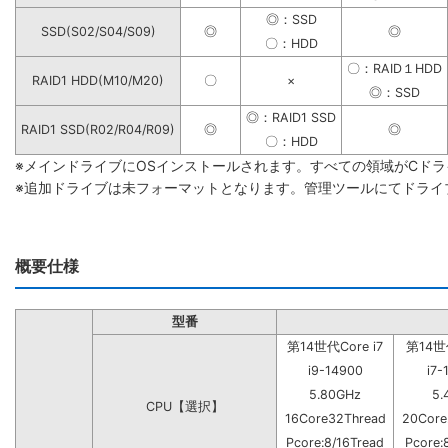
◎：SSD
SSD(S02/S04/S09)
◎
◎
〇：HDD
〇：RAID１HDD
RAID1 HDD(M10/M20)
〇
×
◎：SSD
◎：RAID1 SSD
RAID1 SSD(R02/R04/R09)
◎
◎
〇：HDD
※メインドライブにOSインストールされます。すべての領域がCド
※追加ドライブは未フォーマットとなります。管理ツールにてドライ
概要仕様
型番
第14世代Core i7
第14世代
i9-14900
i7-
5.80GHz
5.
CPU【選択】
16Core32Thread
20Core
Pcore:8/16Tread
Pcore: