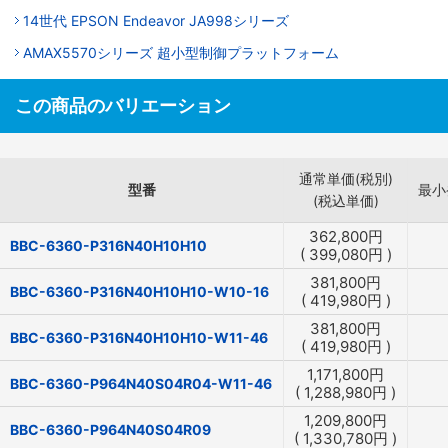
14世代 EPSON Endeavor JA998シリーズ
AMAX5570シリーズ 超小型制御プラットフォーム
この商品のバリエーション
通常単価(税別)
型番
最小
(税込単価)
362,800
円
BBC-6360-P316N40H10H10
(
399,080
円
)
381,800
円
BBC-6360-P316N40H10H10-W10-16
(
419,980
円
)
381,800
円
BBC-6360-P316N40H10H10-W11-46
(
419,980
円
)
1,171,800
円
BBC-6360-P964N40S04R04-W11-46
(
1,288,980
円
)
1,209,800
円
BBC-6360-P964N40S04R09
(
1,330,780
円
)