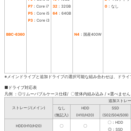
P7
：Core i7
32
：32GB
0
：なし
P5
：Core i5
64
：64GB
P3
：Core i3
BBC-6360
N4
：国産400W
※メインドライブと追加ドライブの選択可能な組み合わせは、ドライ
■ドライブ対応表
凡例 ：◎リムーバブルケース仕様/ 〇筐体内組み込み / ×選べません
追加ストレ
ストレージ(メイン)
なし
HDD
SSD
(無記入)
(H10/H20)
(S02/S04/S09)
〇：HDD
HDD(H10/H20)
〇
〇
◎：SSD