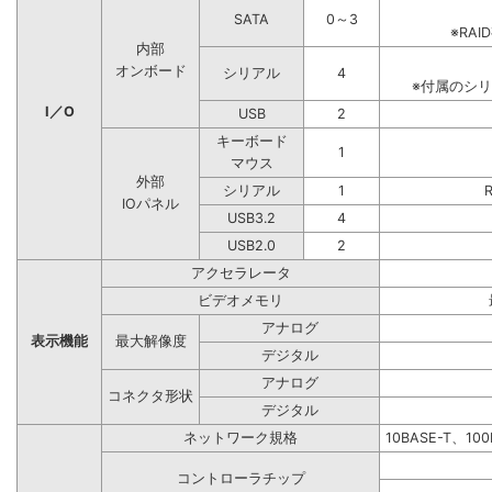
SATA
0～3
※RA
内部
オンボード
シリアル
4
※付属のシ
I／O
USB
2
キーボード
1
マウス
外部
シリアル
1
IOパネル
USB3.2
4
USB2.0
2
アクセラレータ
ビデオメモリ
アナログ
表示機能
最大解像度
デジタル
アナログ
コネクタ形状
デジタル
ネットワーク規格
10BASE-T、10
コントローラチップ