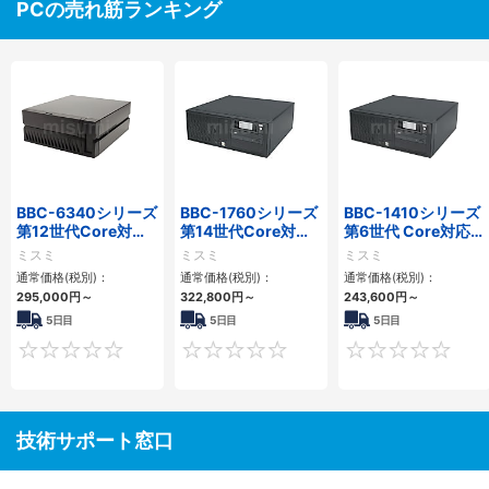
PCの売れ筋ランキング
BBC-6340シリーズ
BBC-1760シリーズ
BBC-1410シリーズ
第12世代Core対応
第14世代Core対応
第6世代 Core対応フ
小型フロアマウント
小型フロアマウント
ロアマウントFAPC
ミスミ
ミスミ
ミスミ
PC2PCI/2PCIe
3PCIe
3PCI・3PCIe
通常価格(税別)：
通常価格(税別)：
通常価格(税別)：
295,000
円
～
322,800
円
～
243,600
円
～
5日目
5日目
5日目
0
0
技術サポート窓口