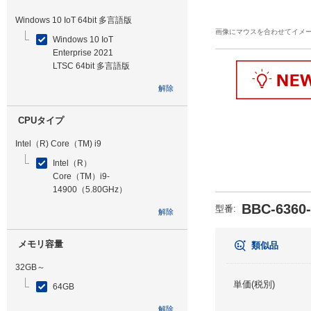
Windows 10 IoT 64bit 多言語版
画像にマウスを合わせてイメ
Windows 10 IoT
Enterprise 2021
LTSC 64bit 多言語版
解除
CPUタイプ
Intel（R) Core（TM) i9
Intel（R）
Core（TM）i9-
14900（5.80GHz）
BBC-6360
型番
:
解除
メモリ容量
類似品
32GB～
単価(税別)
64GB
解除