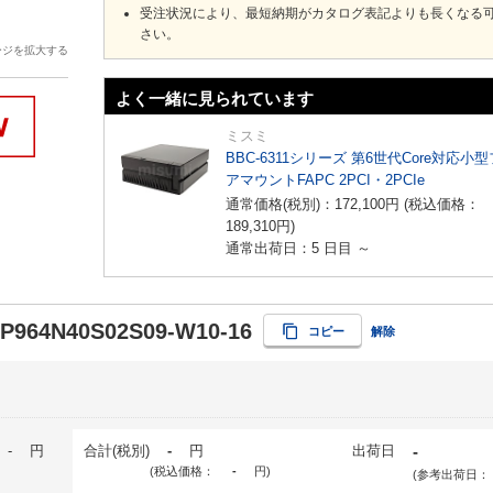
受注状況により、最短納期がカタログ表記よりも長くなる
さい。
ージを拡大する
よく一緒に見られています
ミスミ
BBC-6311シリーズ 第6世代Core対応小
アマウントFAPC 2PCI・2PCIe
通常価格(税別)：
172,100
円
(税込価格：
189,310
円
)
通常出荷日：5 日目 ～
-P964N40S02S09-W10-16
コピー
解除
-
円
合計(税別)
-
円
出荷日
-
(税込価格：
-
円
)
(参考出荷日：