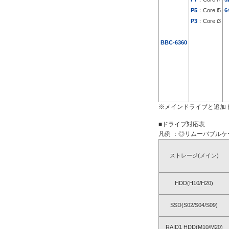
P5
：Core i5
6
P3
：Core i3
BBC-6360
※メインドライブと追加
■ドライブ対応表
凡例 ：◎リムーバブルケー
ストレージ(メイン)
HDD(H10/H20)
SSD(S02/S04/S09)
RAID1 HDD(M10/M20)