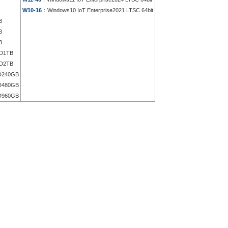
W10-16
：Windows10 IoT Enterprise2021 LTSC 64bit
B
B
B
D1TB
D2TB
D240GB
D480GB
D960GB