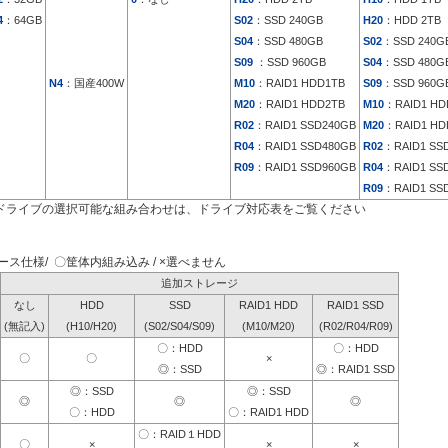
4
：64GB
S02
：SSD 240GB
H20
：HDD 2TB
S04
：SSD 480GB
S02
：SSD 240G
S09
：SSD 960GB
S04
：SSD 480G
N4
：国産400W
M10
：RAID1 HDD1TB
S09
：SSD 960G
M20
：RAID1 HDD2TB
M10
：RAID1 HD
R02
：RAID1 SSD240GB
M20
：RAID1 HD
R04
：RAID1 SSD480GB
R02
：RAID1 SS
R09
：RAID1 SSD960GB
R04
：RAID1 SS
R09
：RAID1 SS
ドライブの選択可能な組み合わせは、ドライブ対応表をご覧ください
ス仕様/ 〇筐体内組み込み / ×選べません
追加ストレージ
なし
HDD
SSD
RAID1 HDD
RAID1 SSD
(無記入)
(H10/H20)
(S02/S04/S09)
(M10/M20)
(R02/R04/R09)
〇：HDD
〇：HDD
〇
〇
×
◎：SSD
◎：RAID1 SSD
◎：SSD
◎：SSD
◎
◎
◎
〇：HDD
〇：RAID1 HDD
〇：RAID１HDD
〇
×
×
×