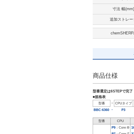
5日以内
寸法 幅(mm
追加ストレー
chemSHERP
商品仕様
型番選定は6STEPで完
■規格表
−
型番
CPUタイプ
-
BBC-6360
P3
型番
CPU
P9
：Core i9
1
P7
：Core i7
3