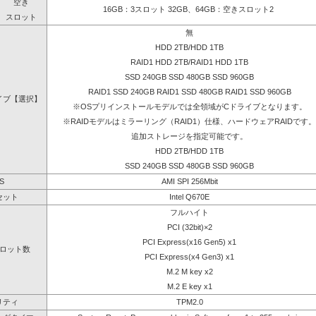
空き
16GB：3スロット 32GB、64GB：空きスロット2
スロット
無
HDD 2TB/HDD 1TB
RAID1 HDD 2TB/RAID1 HDD 1TB
SSD 240GB SSD 480GB SSD 960GB
RAID1 SSD 240GB RAID1 SSD 480GB RAID1 SSD 960GB
イブ【選択】
※OSプリインストールモデルでは全領域がCドライブとなります。
※RAIDモデルはミラーリング（RAID1）仕様、ハードウェアRAIDです。
追加ストレージを指定可能です。
HDD 2TB/HDD 1TB
SSD 240GB SSD 480GB SSD 960GB
S
AMI SPI 256Mbit
セット
Intel Q670E
フルハイト
PCI (32bit)×2
PCI Express(x16 Gen5) x1
ロット数
PCI Express(x4 Gen3) x1
M.2 M key x2
M.2 E key x1
リティ
TPM2.0