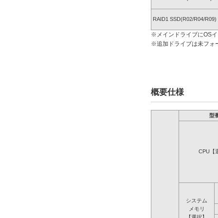
RAID1 SSD(R02/R04/R09)
※メインドライブにOS
※追加ドライブは未フォ
概要仕様
型
CPU【
システム
メモリ
【選択】