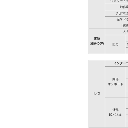
ウォッチド
動作
外形寸法
光学ド
【選
入
電源
国産400W
出力
インター
内部
オンボード
I／O
外部
IOパネル