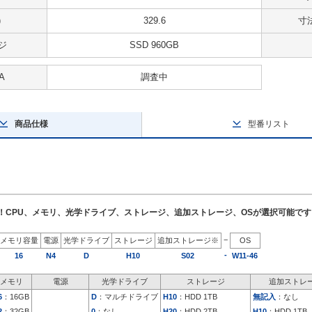
)
329.6
寸法
ジ
SSD 960GB
A
調査中
商品仕様
型番リスト
了！CPU、メモリ、光学ドライブ、ストレージ、追加ストレージ、OSが選択可能です
−
メモリ容量
電源
光学ドライブ
ストレージ
追加ストレージ※
OS
-
16
N4
D
H10
S02
W11-46
メモリ
電源
光学ドライブ
ストレージ
追加ストレ
6
：16GB
D
：マルチドライブ
H10
：HDD 1TB
無記入
：なし
2
：32GB
0
：なし
H20
：HDD 2TB
H10
：HDD 1TB