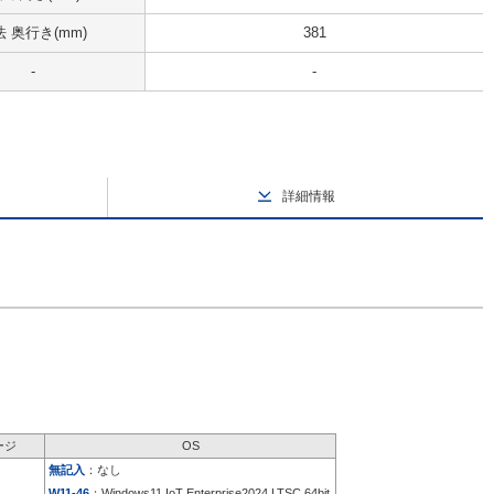
 奥行き(mm)
381
-
-
詳細情報
ージ
OS
無記入
：なし
W11-46
：Windows11 IoT Enterprise2024 LTSC 64bit