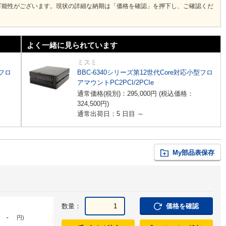
可能性がございます。現状の詳細な納期は「価格を確認」を押下し、ご確認くだ
よく一緒に見られています
ミスミ
型フロ
BBC-6340シリーズ第12世代Core対応小型フロ
アマウントPC2PCI/2PCIe
通常価格(税別)：
295,000
円
(税込価格：
324,500
円
)
通常出荷日：5 日目 ～
My部品表保存
数量：
価格を確認
-
円
)