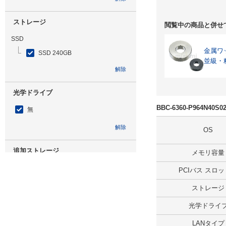
ストレージ
閲覧中の商品と併せ
SSD
金属ワ
SSD 240GB
並級・
解除
光学ドライブ
BBC-6360-P964N40
無
解除
OS
追加ストレージ
メモリ容量
SSD 960GB
PCIバス スロ
解除
ストレージ
光学ドライ
出荷日
LANタイプ
すべて