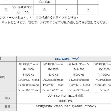
◎：SSD
◎：RAID1 SSD
◎
◎
×
×
〇：HDD
インストールされます。すべての領域がCドライブとなります
ーマットとなります。管理ツールにてドライブ容量の割り当てを実施してください
番
BBC-6360シリーズ
第14世代Core i7
第14世代Core i7
第14世代Core i5
第14世代Core 
i9-14900
i7-14700
i5-14500
i3-14100
5.80GHz
5.4GHz
5.00GHz
4.70GHz
選択】
16Core32Thread
20Core28Thread
14Core/20Tread
4Core/8Tre
Pcore:8/16Tread
Pcore:8/16Tread
PCore:6/12Thread
PCore:4/8Thr
Ecore:16/16Tread
Ecore:12/12Tread
Ecore:8/8Thread
Ecore 0
DDR5-SDRAM （ECC非対応）
仕様
DDR5-4400
容量
16GB(16GBx1)/32GB(16GBx2)/64GB（32GBx2）