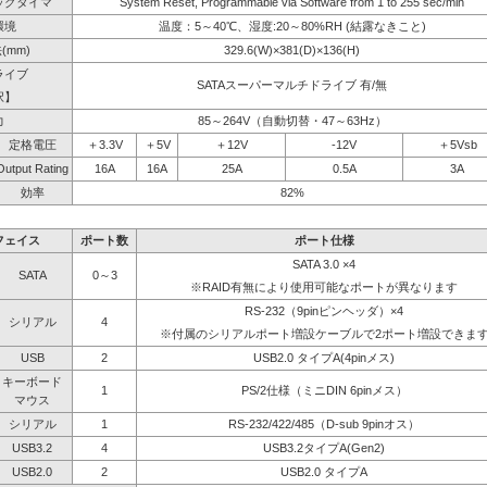
ッグタイマ
System Reset, Programmable via Software from 1 to 255 sec/min
環境
温度：5～40℃、湿度:20～80%RH (結露なきこと)
(mm)
329.6(W)×381(D)×136(H)
ライブ
SATAスーパーマルチドライブ 有/無
択】
力
85～264V（自動切替・47～63Hz）
定格電圧
＋3.3V
＋5V
＋12V
-12V
＋5Vsb
Output Rating
16A
16A
25A
0.5A
3A
効率
82%
フェイス
ポート数
ポート仕様
SATA 3.0 ×4
SATA
0～3
※RAID有無により使用可能なポートが異なります
RS-232（9pinピンヘッダ）×4
シリアル
4
※付属のシリアルポート増設ケーブルで2ポート増設できま
USB
2
USB2.0 タイプA(4pinメス)
キーボード
1
PS/2仕様（ミニDIN 6pinメス）
マウス
シリアル
1
RS-232/422/485（D-sub 9pinオス）
USB3.2
4
USB3.2タイプA(Gen2)
USB2.0
2
USB2.0 タイプA