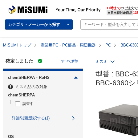
MISUMI | Your Time, Our Priority
17時まで
のご注文で
13
当日出荷対象商品
カテゴリ・メーカーから探す
MISUMI トップ
産業用PC・PC部品・周辺機器
PC
BBC-6
確定しました
すべて解除
ミスミ
型番 : BBC-6
chemSHERPA・RoHS
BBC-636
ミスミ品のみ対象
chemSHERPA
調査中
詳細/複数選択する(1)
OS