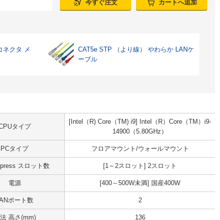
今すぐ注文
カートへ追加
コネクタ メ
CAT5e STP （より線） やわらか LANケ
ーブル
[Intel（R) Core（TM) i9] Intel（R）Core（TM）i9-
CPUタイプ
14900（5.80GHz）
PCタイプ
フロアマウント/ウォールマウント
Express スロット数
[1～2スロット] 2スロット
電源
[400～500W未満] 国産400W
LANポート数
2
法 高さ(mm)
136