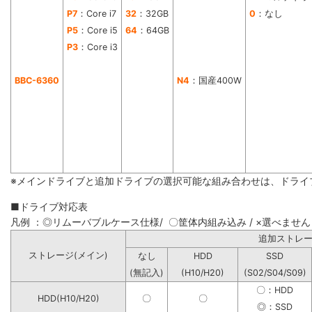
P7
：Core i7
32
：32GB
0
：なし
P5
：Core i5
64
：64GB
P3
：Core i3
BBC-6360
N4
：国産400W
※メインドライブと追加ドライブの選択可能な組み合わせは、ドライ
■ドライブ対応表
凡例 ：◎リムーバブルケース仕様/ 〇筐体内組み込み / ×選べません
追加ストレ
ストレージ(メイン)
なし
HDD
SSD
(無記入)
(H10/H20)
(S02/S04/S09)
〇：HDD
HDD(H10/H20)
〇
〇
◎：SSD