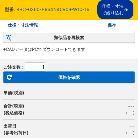
仕様・寸法

型番:
BBC-6360-P964N40R09-W10-16
で絞り込む
仕様・寸法情報
保存
類似品を再検索
※CADデータはPCでダウンロードできます
ご注文数：
価格を確認
単価(税別)
---
合計(税別)
---
(税込価格)
(
---
)
出荷日
---
(参考出荷日)
(---)