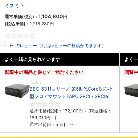
マウント2PCIe
ミスミ
1,104,800
通常単価(税別)：
円
(税込単価)：
1,215,280
円
0
0件のレビュー（商品レビューの投稿ができます）
よく一緒に見られています
よく一
閲覧中の商品と併せてご検討ください
閲覧
ミスミ
BBC-6311シリーズ 第6世代Core対応小
型フロアマウントFAPC 2PCI・2PCIe
0
通常価格(税別)：
172,100
円
～
(税込価格：
189,310
円
～)
通常出荷日：5 日目 ～