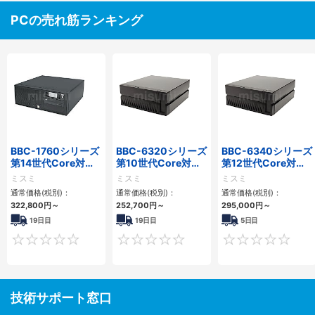
PCの売れ筋ランキング
BBC-1760シリーズ
BBC-6320シリーズ
BBC-6340シリーズ
第14世代Core対応
第10世代Core対応
第12世代Core対応
小型フロアマウント
小型フロアマウント
小型フロアマウント
ミスミ
ミスミ
ミスミ
3PCIe
FAPC 2PCI・2PCIe
PC2PCI/2PCIe
通常価格(税別)：
通常価格(税別)：
通常価格(税別)：
322,800
円
～
252,700
円
～
295,000
円
～
19日目
19日目
5日目
0
0
技術サポート窓口