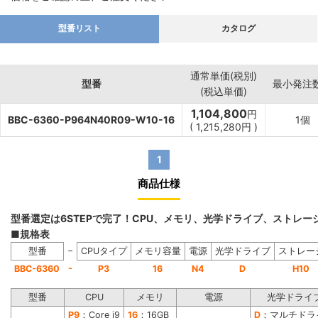
型番リスト
カタログ
通常単価(税別)
型番
最小発注
(税込単価)
1,104,800
円
BBC-6360-P964N40R09-W10-16
1個
(
1,215,280
円
)
1
商品仕様
型番選定は6STEPで完了！CPU、メモリ、光学ドライブ、ストレ
■規格表
−
型番
CPUタイプ
メモリ容量
電源
光学ドライブ
ストレー
-
BBC-6360
P3
16
N4
D
H10
型番
CPU
メモリ
電源
光学ドライ
P9
：Core i9
16
：16GB
D
：マルチドラ