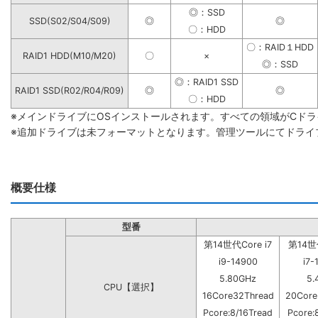
◎：SSD
SSD(S02/S04/S09)
◎
◎
〇：HDD
〇：RAID１HDD
RAID1 HDD(M10/M20)
〇
×
◎：SSD
◎：RAID1 SSD
RAID1 SSD(R02/R04/R09)
◎
◎
〇：HDD
※メインドライブにOSインストールされます。すべての領域がCド
※追加ドライブは未フォーマットとなります。管理ツールにてドライ
概要仕様
型番
第14世代Core i7
第14世代
i9-14900
i7-
5.80GHz
5.
CPU【選択】
16Core32Thread
20Core
Pcore:8/16Tread
Pcore: