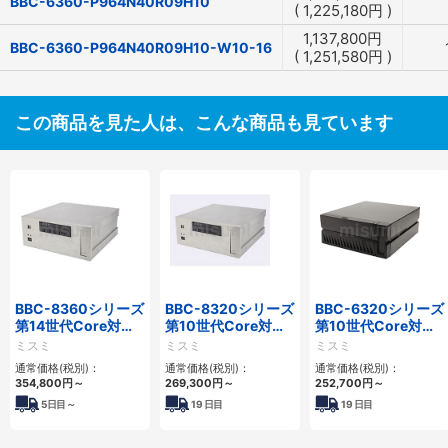
BBC-6360-P964N40R09H10
(
1,225,180
円
)
1,137,800
円
BBC-6360-P964N40R09H10-W10-16
(
1,251,580
円
)
この商品を見た人は、こんな商品も見ています
BBC-8360シリーズ
BBC-8320シリーズ
BBC-6320シリーズ
第14世代Core対応
第10世代Core対応
第10世代Core対応
フロアマウント
小型フロアマウント
小型フロアマウント
ミスミ
ミスミ
ミスミ
2PCIe
FAPC 2PCI・2PCIe
FAPC 2PCI・2PCIe
通常価格(税別)：
通常価格(税別)：
通常価格(税別)：
354,800
円
～
269,300
円
～
252,700
円
～
5
日目～
19
日目
19
日目