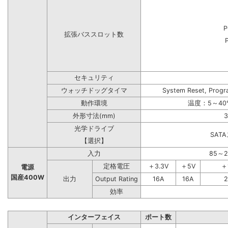
P
拡張バススロット数
セキュリティ
ウォッチドッグタイマ
System Reset, Progr
動作環境
温度：5～40
外形寸法(mm)
3
光学ドライブ
SAT
【選択】
入力
85～
定格電圧
＋3.3V
＋5V
＋
電源
国産400W
出力
Output Rating
16A
16A
2
効率
インターフェイス
ポート数