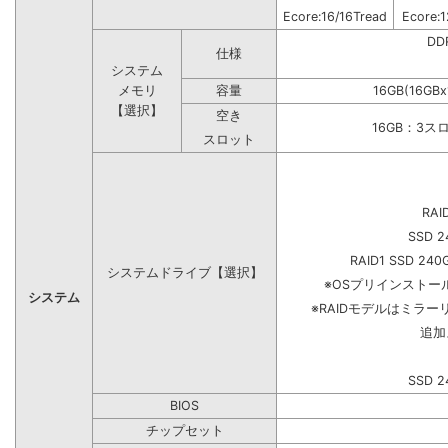
Ecore:16/16Tread
Ecore:1
DD
仕様
システム
メモリ
容量
16GB(16GB
【選択】
空き
16GB：3ス
スロット
RAI
SSD 2
RAID1 SSD 240
システムドライブ【選択】
※OSプリインスト
システム
※RAIDモデルはミラー
追加
SSD 2
BIOS
チップセット