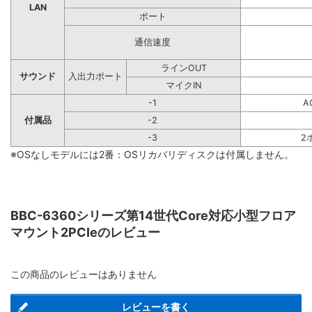
LAN
ポート
通信速度
ラインOUT
サウンド
入出力ポート
マイクIN
-1
A
付属品
-2
-3
2
※OSなしモデルには2番：OSリカバリディスクは付属しません。
BBC-6360シリーズ第14世代Core対応小型フロア
マウント2PCIeのレビュー
この商品のレビューはありません
レビューを書く