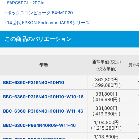
FAPC5PCI・2PCIe
ボックスコンピュータ BX-M1020
14世代 EPSON Endeavor JA998シリーズ
この商品のバリエーション
通常単価(税別)
型番
最小
(税込単価)
362,800
円
BBC-6360-P316N40H10H10
(
399,080
円
)
381,800
円
BBC-6360-P316N40H10H10-W10-16
(
419,980
円
)
381,800
円
BBC-6360-P316N40H10H10-W11-46
(
419,980
円
)
1,104,800
円
BBC-6360-P964N40R09-W11-46
(
1,215,280
円
)
1,113,800
円