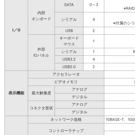
SATA
0～3
※RA
内部
オンボード
シリアル
4
※付属のシ
I／O
USB
2
キーボード
1
マウス
外部
シリアル
1
IOパネル
USB3.2
4
USB2.0
2
アクセラレータ
ビデオメモリ
アナログ
表示機能
最大解像度
デジタル
アナログ
コネクタ形状
デジタル
ネットワーク規格
10BASE-T、10
コントローラチップ