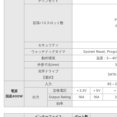
チップセット
P
拡張バススロット数
セキュリティ
ウォッチドッグタイマ
System Reset, Progr
動作環境
温度：5～40
外形寸法(mm)
3
光学ドライブ
SAT
【選択】
入力
85～
定格電圧
＋3.3V
＋5V
＋
電源
国産400W
出力
Output Rating
16A
16A
2
効率
インターフェイス
ポート数