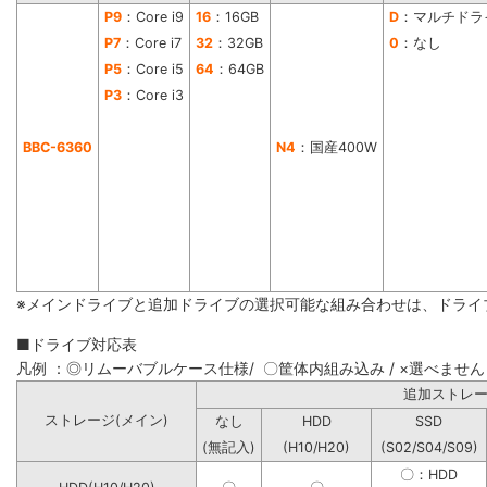
P9
：Core i9
16
：16GB
D
：マルチドラ
P7
：Core i7
32
：32GB
0
：なし
P5
：Core i5
64
：64GB
P3
：Core i3
BBC-6360
N4
：国産400W
※メインドライブと追加ドライブの選択可能な組み合わせは、ドライ
■ドライブ対応表
凡例 ：◎リムーバブルケース仕様/ 〇筐体内組み込み / ×選べません
追加ストレ
ストレージ(メイン)
なし
HDD
SSD
(無記入)
(H10/H20)
(S02/S04/S09)
〇：HDD