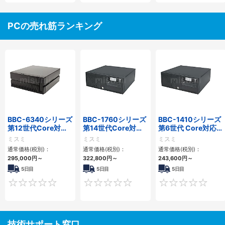
PCの売れ筋ランキング
BBC-6340シリーズ
BBC-1760シリーズ
BBC-1410シリーズ
第12世代Core対応
第14世代Core対応
第6世代 Core対応フ
小型フロアマウント
小型フロアマウント
ロアマウントFAPC
ミスミ
ミスミ
ミスミ
PC2PCI/2PCIe
3PCIe
3PCI・3PCIe
通常価格(税別)：
通常価格(税別)：
通常価格(税別)：
295,000
円
～
322,800
円
～
243,600
円
～
5日目
5日目
5日目
0
0
技術サポート窓口