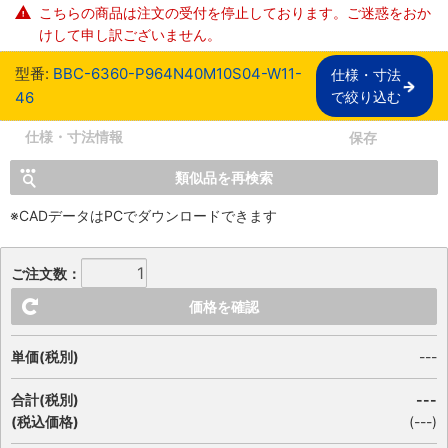
こちらの商品は注文の受付を停止しております。ご迷惑をおか
けして申し訳ございません。
型番:
BBC-6360-P964N40M10S04-W11-
仕様・寸法

46
で絞り込む
仕様・寸法情報
保存
類似品を再検索
※CADデータはPCでダウンロードできます
ご注文数：
価格を確認
単価(税別)
---
合計(税別)
---
(税込価格)
(
---
)