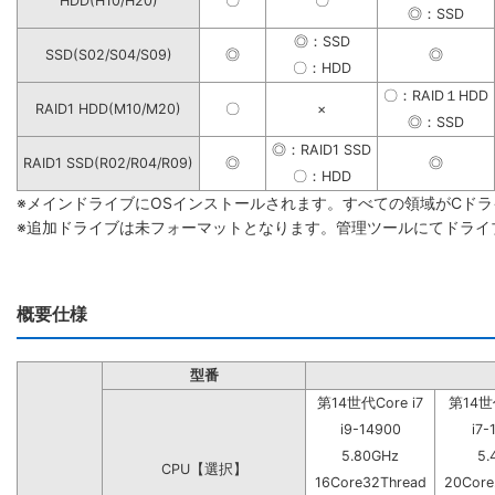
HDD(H10/H20)
〇
〇
◎：SSD
◎：SSD
SSD(S02/S04/S09)
◎
◎
〇：HDD
〇：RAID１HDD
RAID1 HDD(M10/M20)
〇
×
◎：SSD
◎：RAID1 SSD
RAID1 SSD(R02/R04/R09)
◎
◎
〇：HDD
※メインドライブにOSインストールされます。すべての領域がCド
※追加ドライブは未フォーマットとなります。管理ツールにてドライ
概要仕様
型番
第14世代Core i7
第14世代
i9-14900
i7-
5.80GHz
5.
CPU【選択】
16Core32Thread
20Core