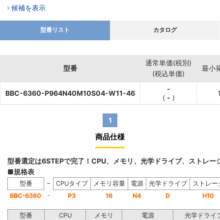
候補を表示
型番リスト
カタログ
通常単価(税別)
型番
最小
(税込単価)
-
BBC-6360-P964N40M10S04-W11-46
(
-
)
1
商品仕様
型番選定は6STEPで完了！CPU、メモリ、光学ドライブ、ストレ
■規格表
−
型番
CPUタイプ
メモリ容量
電源
光学ドライブ
ストレー
-
BBC-6360
P3
16
N4
D
H10
型番
CPU
メモリ
電源
光学ドライ