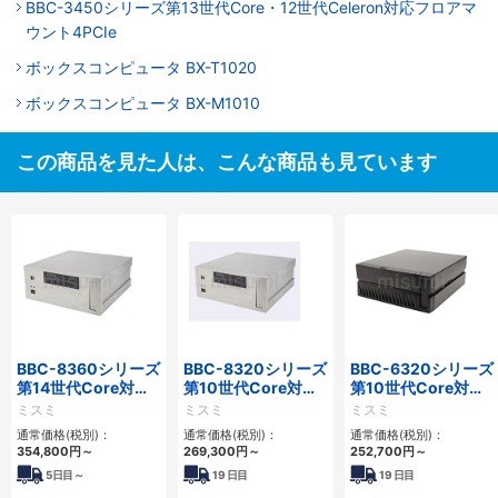
BBC-3450シリーズ第13世代Core・12世代Celeron対応フロアマ
ウント4PCIe
ボックスコンピュータ BX-T1020
ボックスコンピュータ BX-M1010
この商品を見た人は、こんな商品も見ています
BBC-8360シリーズ
BBC-8320シリーズ
BBC-6320シリーズ
第14世代Core対応
第10世代Core対応
第10世代Core対応
フロアマウント
小型フロアマウント
小型フロアマウント
ミスミ
ミスミ
ミスミ
2PCIe
FAPC 2PCI・2PCIe
FAPC 2PCI・2PCIe
通常価格(税別)：
通常価格(税別)：
通常価格(税別)：
354,800
円
～
269,300
円
～
252,700
円
～
5
日目～
19
日目
19
日目