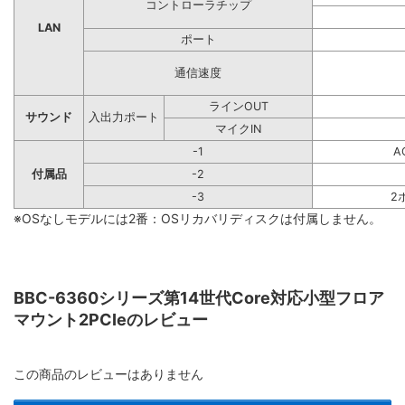
コントローラチップ
LAN
ポート
通信速度
ラインOUT
サウンド
入出力ポート
マイクIN
-1
A
付属品
-2
-3
2
※OSなしモデルには2番：OSリカバリディスクは付属しません。
BBC-6360シリーズ第14世代Core対応小型フロア
マウント2PCIeのレビュー
この商品のレビューはありません