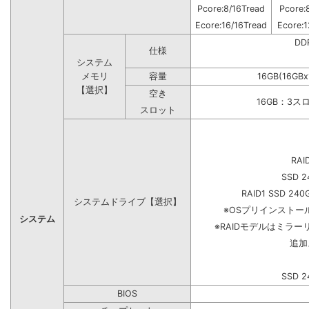
Pcore:8/16Tread
Pcore:
Ecore:16/16Tread
Ecore:1
DD
仕様
システム
メモリ
容量
16GB(16GB
【選択】
空き
16GB：3ス
スロット
RAI
SSD 2
RAID1 SSD 240
システムドライブ【選択】
※OSプリインスト
システム
※RAIDモデルはミラー
追加
SSD 2
BIOS