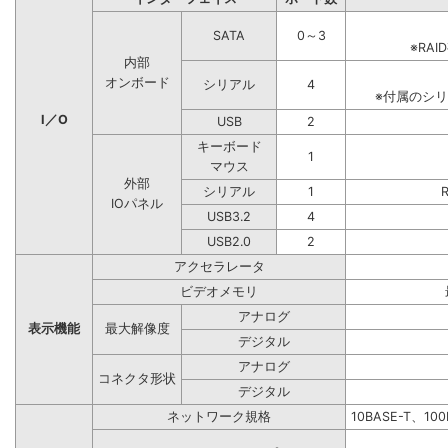
SATA
0～3
※RA
内部
オンボード
シリアル
4
※付属のシ
I／O
USB
2
キーボード
1
マウス
外部
シリアル
1
IOパネル
USB3.2
4
USB2.0
2
アクセラレータ
ビデオメモリ
アナログ
表示機能
最大解像度
デジタル
アナログ
コネクタ形状
デジタル
ネットワーク規格
10BASE-T、10