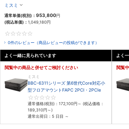
マウント2PCIe
ミスミ
953,800
通常単価(税別)：
円
(税込単価)：
1,049,180
円
0
0件のレビュー（商品レビューの投稿ができます）
よく一緒に見られています
よく一
閲覧中の商品と併せてご検討ください
閲覧
ミスミ
BBC-6311シリーズ 第6世代Core対応小
型フロアマウントFAPC 2PCI・2PCIe
0
通常価格(税別)：
172,100
円
～
(税込価格：
189,310
円
～)
通常出荷日：5 日目 ～