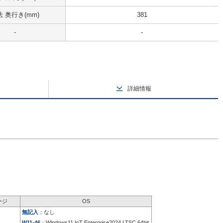
 奥行き(mm)
381
-
-
詳細情報
ージ
OS
無記入
：なし
W11-46
：Windows11 IoT Enterprise2024 LTSC 64bit