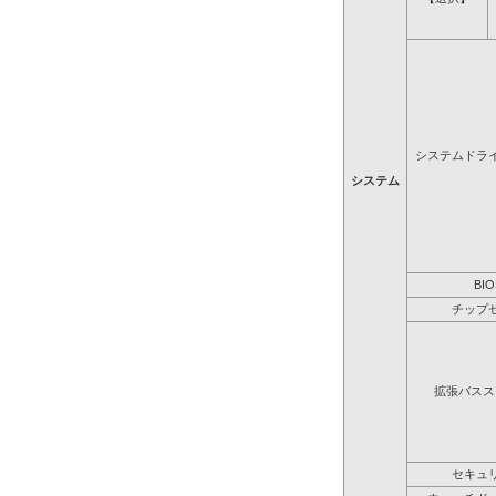
システムドラ
システム
BIO
チップ
拡張バスス
セキュ