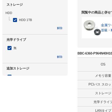
ストレージ
閲覧中の商品と併せ
HDD
HDD 1TB
金属ワ
解除
並級・
光学ドライブ
無
BBC-6360-P964N40
解除
OS
追加ストレージ
メモリ容量
SSD 960GB
PCIバス スロ
解除
ストレージ
出荷日
光学ドライ
すべて
LANタイプ