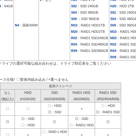
4
：64GB
S02
：SSD 240GB
H20
：HDD 2TB
S04
：SSD 480GB
S02
：SSD 240G
S09
：SSD 960GB
S04
：SSD 480G
N4
：国産400W
M10
：RAID1 HDD1TB
S09
：SSD 960G
M20
：RAID1 HDD2TB
M10
：RAID1 HD
R02
：RAID1 SSD240GB
M20
：RAID1 HD
R04
：RAID1 SSD480GB
R02
：RAID1 SS
R09
：RAID1 SSD960GB
R04
：RAID1 SS
R09
：RAID1 SS
ドライブの選択可能な組み合わせは、ドライブ対応表をご覧ください
ス仕様/ 〇筐体内組み込み / ×選べません
追加ストレージ
なし
HDD
SSD
RAID1 HDD
RAID1 SSD
(無記入)
(H10/H20)
(S02/S04/S09)
(M10/M20)
(R02/R04/R09)
〇：HDD
〇：HDD
〇
〇
×
◎：SSD
◎：RAID1 SSD
◎：SSD
◎：SSD
◎
◎
◎
〇：HDD
〇：RAID1 HDD
〇：RAID１HDD
〇
×
×
×