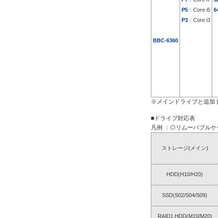
P5
：Core i5
6
P3
：Core i3
BBC-6360
※メインドライブと追加
■ドライブ対応表
凡例 ：◎リムーバブルケー
ストレージ(メイン)
HDD(H10/H20)
SSD(S02/S04/S09)
RAID1 HDD(M10/M20)