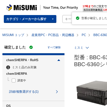
MISUMI | Your Time, Our Priority
17時まで
のご注文で
13
当日出荷対象商品
カテゴリ・メーカーから探す
MISUMI トップ
産業用PC・PC部品・周辺機器
PC
BBC-6
確定しました
すべて解除
ミスミ
型番 : BBC-6
chemSHERPA・RoHS
BBC-636
ミスミ品のみ対象
chemSHERPA
調査中
詳細/複数選択する(1)
OS