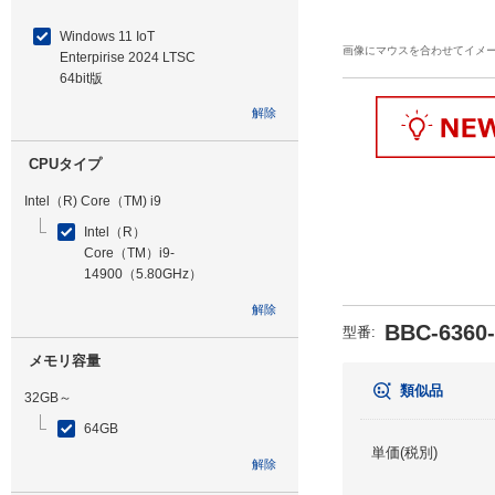
Windows 11 IoT
画像にマウスを合わせてイメ
Enterpirise 2024 LTSC
64bit版
解除
CPUタイプ
Intel（R) Core（TM) i9
Intel（R）
Core（TM）i9-
14900（5.80GHz）
解除
BBC-6360
型番
:
メモリ容量
類似品
32GB～
64GB
単価(税別)
解除