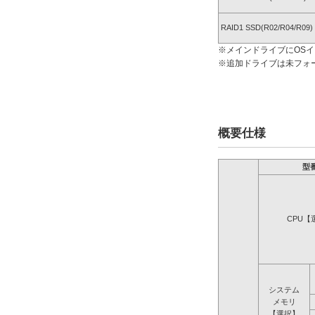
RAID1 SSD(R02/R04/R09)
※メインドライブにOS
※追加ドライブは未フォ
概要仕様
型
CPU【
システム
メモリ
【選択】