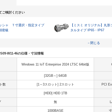
てご検討ください
ッシャ Ｔ寸選択・指定タイプ
【ミスミ オリジナル】丸形
精密級
タルタイプ IP65・IP67
－閉じる
H10S09-W11-46の仕様・寸法情報
Windows 11 IoT Enterpirise 2024 LTSC 64bit版
[32GB～] 64GB
ット数
[1～3スロット] 2スロット
PCI 
[HDD] HDD 1TB
ブ
無
1000BASE
寸