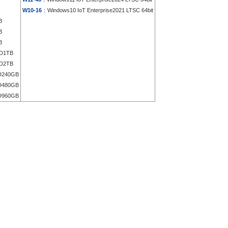
W10-16
：Windows10 IoT Enterprise2021 LTSC 64bit
B
B
B
D1TB
D2TB
D240GB
D480GB
D960GB