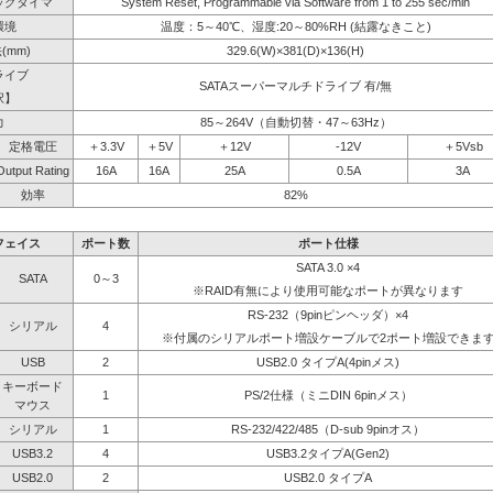
ッグタイマ
System Reset, Programmable via Software from 1 to 255 sec/min
環境
温度：5～40℃、湿度:20～80%RH (結露なきこと)
(mm)
329.6(W)×381(D)×136(H)
ライブ
SATAスーパーマルチドライブ 有/無
択】
力
85～264V（自動切替・47～63Hz）
定格電圧
＋3.3V
＋5V
＋12V
-12V
＋5Vsb
Output Rating
16A
16A
25A
0.5A
3A
効率
82%
フェイス
ポート数
ポート仕様
SATA 3.0 ×4
SATA
0～3
※RAID有無により使用可能なポートが異なります
RS-232（9pinピンヘッダ）×4
シリアル
4
※付属のシリアルポート増設ケーブルで2ポート増設できま
USB
2
USB2.0 タイプA(4pinメス)
キーボード
1
PS/2仕様（ミニDIN 6pinメス）
マウス
シリアル
1
RS-232/422/485（D-sub 9pinオス）
USB3.2
4
USB3.2タイプA(Gen2)
USB2.0
2
USB2.0 タイプA