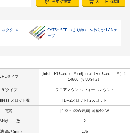
今すぐ注文
カートへ追加
コネクタ メ
CAT5e STP （より線） やわらか LANケ
ーブル
[Intel（R) Core（TM) i9] Intel（R）Core（TM）i9-
CPUタイプ
14900（5.80GHz）
PCタイプ
フロアマウント/ウォールマウント
Express スロット数
[1～2スロット] 2スロット
電源
[400～500W未満] 国産400W
LANポート数
2
法 高さ(mm)
136