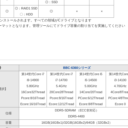
◎：SSD
◎：RAID1 SSD
◎
◎
×
×
〇：HDD
インストールされます。すべての領域がCドライブとなります
ーマットとなります。管理ツールにてドライブ容量の割り当てを実施してください
番
BBC-6360シリーズ
第14世代Core i7
第14世代Core i7
第14世代Core i5
第14世代Core 
i9-14900
i7-14700
i5-14500
i3-14100
5.80GHz
5.4GHz
5.00GHz
4.70GHz
選択】
16Core32Thread
20Core28Thread
14Core/20Tread
4Core/8Tre
Pcore:8/16Tread
Pcore:8/16Tread
PCore:6/12Thread
PCore:4/8Thr
Ecore:16/16Tread
Ecore:12/12Tread
Ecore:8/8Thread
Ecore 0
DDR5-SDRAM （ECC非対応）
仕様
DDR5-4400
容量
16GB(16GBx1)/32GB(16GBx2)/64GB（32GBx2）