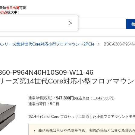
最短
当日出荷
5万点
拡大中！
360シリーズ第14世代Core対応小型フロアマウント2PCIe
BBC-6360-P964N
360-P964N40H10S09-W11-46

0シリーズ第14世代Core対応小型フロアマウント
通常単価(税別)
947,800
円
税込単価
1,042,580
円
通常出荷日：
5日目
第14世代Intel Core プロセッサに対応した小型フロアマウントモ
商品画像は形状や色味を含め、実際の商品とは異なる場合