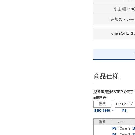
5日以内
寸法 幅(mm
追加ストレー
chemSHERP
商品仕様
型番選定は6STEPで完
■規格表
−
型番
CPUタイプ
-
BBC-6360
P3
型番
CPU
P9
：Core i9
1
P7
：Core i7
3