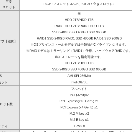
空き
16GB：3スロット 32GB、64GB：空きスロット2
スロット
無
HDD 2TB/HDD 1TB
RAID1 HDD 2TB/RAID1 HDD 1TB
SSD 240GB SSD 480GB SSD 960GB
RAID1 SSD 240GB RAID1 SSD 480GB RAID1 SSD 960GB
イブ【選択】
※OSプリインストールモデルでは全領域がCドライブとなります。
※RAIDモデルはミラーリング（RAID1）仕様、ハードウェアRAIDです。
追加ストレージを指定可能です。
HDD 2TB/HDD 1TB
SSD 240GB SSD 480GB SSD 960GB
S
AMI SPI 256Mbit
セット
Intel Q670E
フルハイト
PCI (32bit)×2
PCI Express(x16 Gen5) x1
ロット数
PCI Express(x4 Gen3) x1
M.2 M key x2
M.2 E key x1
リティ
TPM2.0