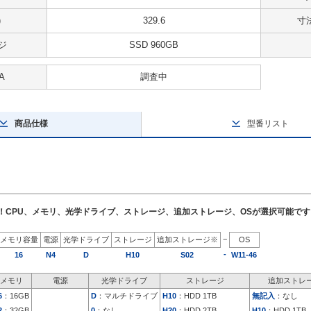
)
329.6
寸法
ジ
SSD 960GB
A
調査中
商品仕様
型番リスト
了！CPU、メモリ、光学ドライブ、ストレージ、追加ストレージ、OSが選択可能です
−
メモリ容量
電源
光学ドライブ
ストレージ
追加ストレージ※
OS
-
16
N4
D
H10
S02
W11-46
メモリ
電源
光学ドライブ
ストレージ
追加ストレ
6
：16GB
D
：マルチドライブ
H10
：HDD 1TB
無記入
：なし
2
：32GB
0
：なし
H20
：HDD 2TB
H10
：HDD 1TB