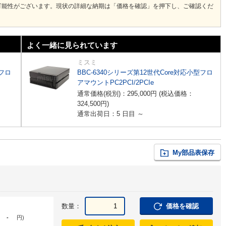
可能性がございます。現状の詳細な納期は「価格を確認」を押下し、ご確認くだ
よく一緒に見られています
ミスミ
型フロ
BBC-6340シリーズ第12世代Core対応小型フロ
アマウントPC2PCI/2PCIe
通常価格(税別)：
295,000
円
(税込価格：
324,500
円
)
通常出荷日：5 日目 ～
My部品表保存
数量：
価格を確認
-
円
)