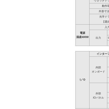
ウォッチド
動作
外形寸法
光学ド
【選
入
電源
国産400W
出力
インター
内部
オンボード
I／O
外部
IOパネル