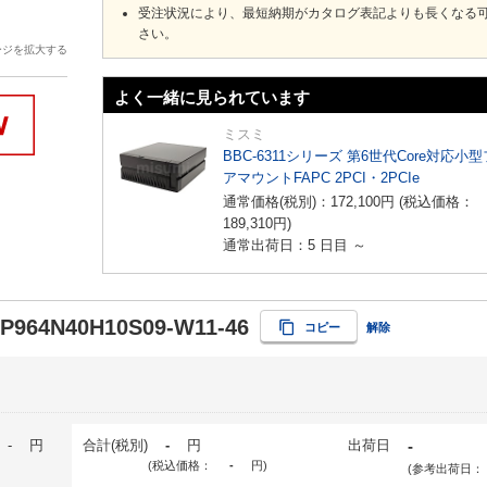
受注状況により、最短納期がカタログ表記よりも長くなる
さい。
ージを拡大する
よく一緒に見られています
ミスミ
BBC-6311シリーズ 第6世代Core対応小
アマウントFAPC 2PCI・2PCIe
通常価格(税別)：
172,100
円
(税込価格：
189,310
円
)
通常出荷日：5 日目 ～
-P964N40H10S09-W11-46
コピー
解除
-
円
合計(税別)
-
円
出荷日
-
(税込価格：
-
円
)
(参考出荷日：