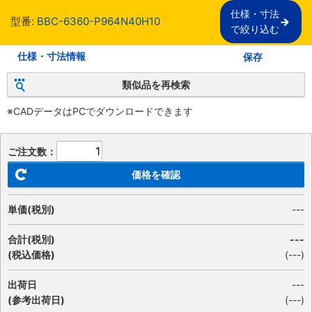
仕様・寸法

型番:
BBC-6360-P964N40H10
で絞り込む
仕様・寸法情報
保存
類似品を再検索
※CADデータはPCでダウンロードできます
ご注文数：
価格を確認
単価(税別)
---
合計(税別)
---
(税込価格)
(
---
)
出荷日
---
(参考出荷日)
(---)