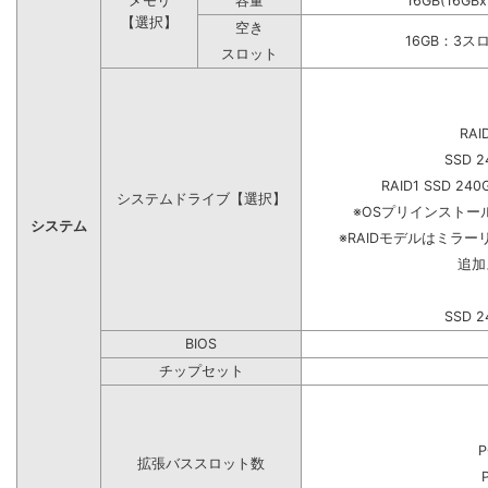
メモリ
容量
16GB(16GB
【選択】
空き
16GB：3ス
スロット
RAI
SSD 2
RAID1 SSD 240
システムドライブ【選択】
※OSプリインスト
システム
※RAIDモデルはミラー
追加
SSD 2
BIOS
チップセット
P
拡張バススロット数