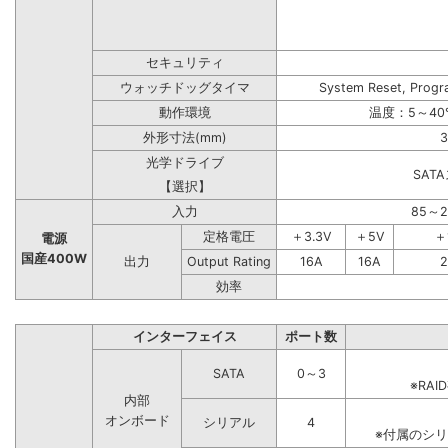
セキュリティ
ウォッチドッグタイマ
System Reset, Progr
動作環境
温度：5～40
外形寸法(mm)
3
光学ドライブ
SAT
【選択】
入力
85～
定格電圧
＋3.3V
＋5V
＋
電源
国産400W
出力
Output Rating
16A
16A
2
効率
インターフェイス
ポート数
SATA
0～3
※RA
内部
オンボード
シリアル
4
※付属のシ