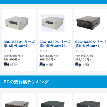
BBC-8360シリーズ
BBC-8320シリーズ
BBC-6320シリーズ
第14世代Core対応
第10世代Core対応
第10世代Core対応
フロアマウント
小型フロアマウント
小型フロアマウント
ミスミ
ミスミ
ミスミ
2PCIe
FAPC 2PCI・2PCIe
FAPC 2PCI・2PCIe
通常価格(税別)：
通常価格(税別)：
通常価格(税別)：
354,800
円
～
269,300
円
～
252,700
円
～
5
日目～
19
日目
19
日目
PCの売れ筋ランキング