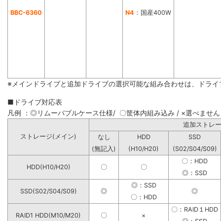
BBC-6360
N4
：国産400W
※メインドライブと追加ドライブの選択可能な組み合わせは、ドライ
■ドライブ対応表
凡例 ：◎リムーバブルケース仕様/ 〇筐体内組み込み / ×選べません
追加ストレ
ストレージ(メイン)
なし
HDD
SSD
(無記入)
(H10/H20)
(S02/S04/S09)
〇：HDD
HDD(H10/H20)
〇
〇
◎：SSD
◎：SSD
SSD(S02/S04/S09)
◎
◎
〇：HDD
〇：RAID１HDD
RAID1 HDD(M10/M20)
〇
×