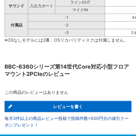
ラインOUT
サウンド
入出力ポート
マイクIN
-1
A
付属品
-2
-3
2
※OSなしモデルには2番：OSリカバリディスクは付属しません。
BBC-6360シリーズ第14世代Core対応小型フロア
マウント2PCIeのレビュー
この商品のレビューはありません
レビューを書く
毎月3件以上の商品レビュー投稿で投稿件数×500円分の値引クー
ポンプレゼント！