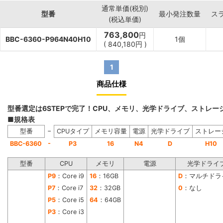
通常単価(税別)
型番
最小発注数量
ス
(税込単価)
763,800
円
BBC-6360-P964N40H10
1個
(
840,180
円
)
1
商品仕様
型番選定は6STEPで完了！CPU、メモリ、光学ドライブ、ストレ
■規格表
−
型番
CPUタイプ
メモリ容量
電源
光学ドライブ
ストレー
-
BBC-6360
P3
16
N4
D
H10
型番
CPU
メモリ
電源
光学ドライ
P9
：Core i9
16
：16GB
D
：マルチドラ
P7
：Core i7
32
：32GB
0
：なし
P5
：Core i5
64
：64GB
P3
：Core i3