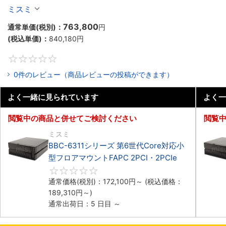
マウント2PCIe
ミスミ
763,800
通常単価(税別)：
円
(税込単価)：
840,180
円
0
0件のレビュー（商品レビューの投稿ができます）
よく一緒に見られています
よく一
閲覧中の商品と併せてご検討ください
閲覧
ミスミ
BBC-6311シリーズ 第6世代Core対応小
型フロアマウントFAPC 2PCI・2PCIe
0
通常価格(税別)：
172,100
円
～
(税込価格：
189,310
円
～)
通常出荷日：5 日目 ～