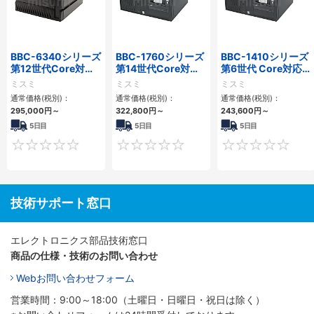
BBC-6340シリーズ
BBC-1760シリーズ
BBC-1410シリーズ
第12世代Core対応
第14世代Core対応
第6世代 Core対応フ
小型フロアマウント
小型フロアマウント
ロアマウントFAPC
ミスミ
ミスミ
ミスミ
PC2PCI/2PCIe
3PCIe
3PCI・3PCIe
通常価格(税別)：
通常価格(税別)：
通常価格(税別)：
295,000
円
～
322,800
円
～
243,600
円
～
5日目
5日目
5日目
0
0
技術サポート窓口
エレクトロニクス部品技術窓口
商品の仕様・技術のお問い合わせ
Webお問い合わせフォーム
営業時間：9:00～18:00（土曜日・日曜日・祝日は除く）