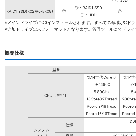
◎：SSD
◎：RAID1 SSD
RAID1 SSD(R02/R04/R09)
◎
◎
〇：HDD
※メインドライブにOSインストールされます。すべての領域がCド
※追加ドライブは未フォーマットとなります。管理ツールにてドライ
概要仕様
型番
第14世代Core i7
第14世代
i9-14900
i7-
5.80GHz
5.
CPU【選択】
16Core32Thread
20Core
Pcore:8/16Tread
Pcore:
Ecore:16/16Tread
Ecore:1
DD
仕様
システム