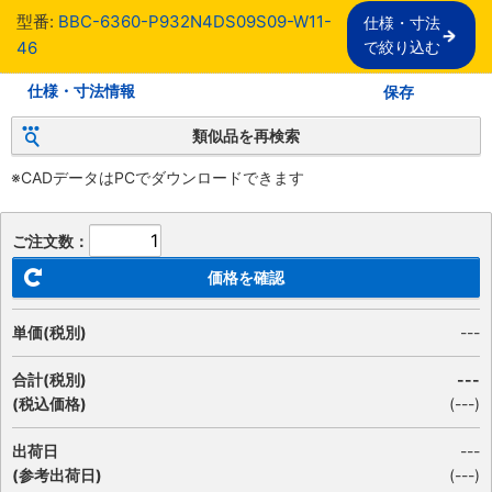
型番:
BBC-6360-P932N4DS09S09-W11-
仕様・寸法

46
で絞り込む
仕様・寸法情報
保存
類似品を再検索
※CADデータはPCでダウンロードできます
ご注文数：
価格を確認
単価(税別)
---
合計(税別)
---
(税込価格)
(
---
)
出荷日
---
(参考出荷日)
(---)