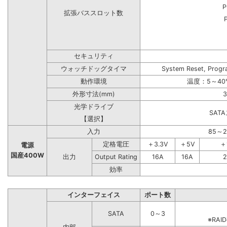
P
拡張バススロット数
セキュリティ
ウォッチドッグタイマ
System Reset, Progr
動作環境
温度：5～40
外形寸法(mm)
3
光学ドライブ
SAT
【選択】
入力
85～
定格電圧
＋3.3V
＋5V
＋
電源
国産400W
出力
Output Rating
16A
16A
2
効率
インターフェイス
ポート数
SATA
0～3
※RA