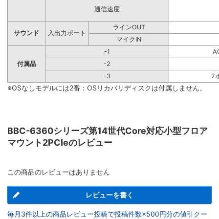
通信速度
ラインOUT
サウンド
入出力ポート
マイクIN
-1
A
付属品
-2
-3
2
※OSなしモデルには2番：OSリカバリディスクは付属しません。
BBC-6360シリーズ第14世代Core対応小型フロア
マウント2PCIeのレビュー
この商品のレビューはありません
レビューを書く
毎月3件以上の商品レビュー投稿で投稿件数×500円分の値引クー