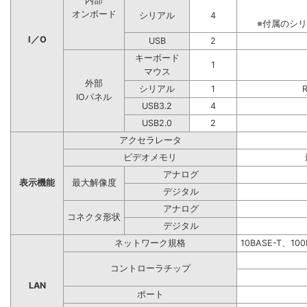
内部
オンボード
シリアル
4
※付属のシ
I／O
USB
2
キーボード
1
マウス
外部
シリアル
1
IOパネル
USB3.2
4
USB2.0
2
アクセラレータ
ビデオメモリ
アナログ
表示機能
最大解像度
デジタル
アナログ
コネクタ形状
デジタル
ネットワーク規格
10BASE-T、10
コントローラチップ
LAN
ポート