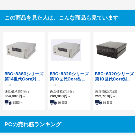
この商品を見た人は、こんな商品も見ています
BBC-8360シリーズ
BBC-8320シリーズ
BBC-6320シリーズ
第14世代Core対応
第10世代Core対応
第10世代Core対応
フロアマウント
小型フロアマウント
小型フロアマウント
ミスミ
ミスミ
ミスミ
2PCIe
FAPC 2PCI・2PCIe
FAPC 2PCI・2PCIe
通常価格(税別)：
通常価格(税別)：
通常価格(税別)：
354,800
円
～
269,300
円
～
252,700
円
～
5
日目～
19
日目
19
日目
PCの売れ筋ランキング