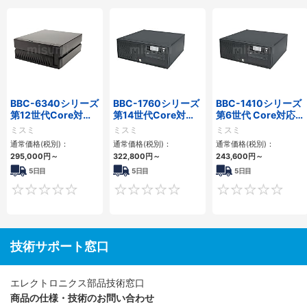
BBC-6340シリーズ
BBC-1760シリーズ
BBC-1410シリーズ
第12世代Core対応
第14世代Core対応
第6世代 Core対応フ
小型フロアマウント
小型フロアマウント
ロアマウントFAPC
ミスミ
ミスミ
ミスミ
PC2PCI/2PCIe
3PCIe
3PCI・3PCIe
通常価格(税別)：
通常価格(税別)：
通常価格(税別)：
295,000
円
～
322,800
円
～
243,600
円
～
5日目
5日目
5日目
0
0
技術サポート窓口
エレクトロニクス部品技術窓口
商品の仕様・技術のお問い合わせ