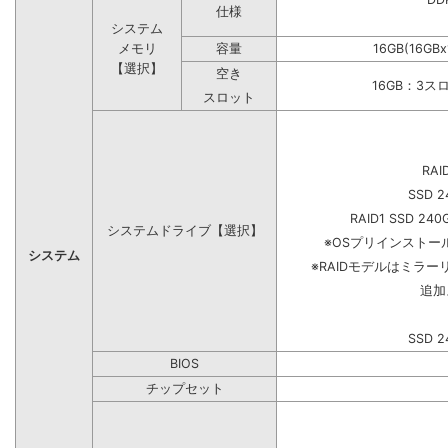
仕様
システム
メモリ
容量
16GB(16GB
【選択】
空き
16GB：3ス
スロット
RAI
SSD 2
RAID1 SSD 240
システムドライブ【選択】
※OSプリインスト
システム
※RAIDモデルはミラー
追加
SSD 2
BIOS
チップセット