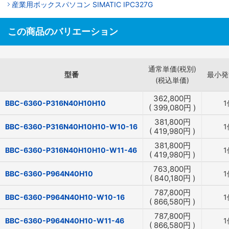
産業用ボックスパソコン SIMATIC IPC327G
この商品のバリエーション
通常単価(税別)
型番
最小発
(税込単価)
362,800
円
BBC-6360-P316N40H10H10
1
(
399,080
円
)
381,800
円
BBC-6360-P316N40H10H10-W10-16
1
(
419,980
円
)
381,800
円
BBC-6360-P316N40H10H10-W11-46
1
(
419,980
円
)
763,800
円
BBC-6360-P964N40H10
1
(
840,180
円
)
787,800
円
BBC-6360-P964N40H10-W10-16
1
(
866,580
円
)
787,800
円
BBC-6360-P964N40H10-W11-46
1
(
866,580
円
)