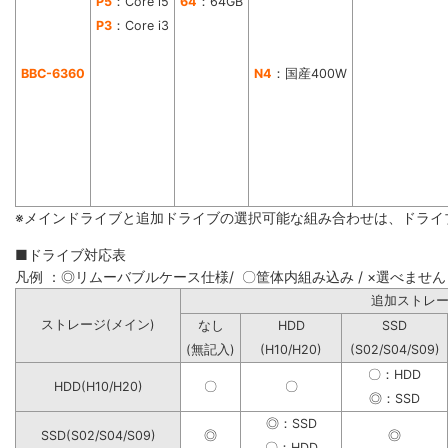
P5
：Core i5
64
：64GB
P3
：Core i3
BBC-6360
N4
：国産400W
※メインドライブと追加ドライブの選択可能な組み合わせは、ドライ
■ドライブ対応表
凡例 ：◎リムーバブルケース仕様/ 〇筐体内組み込み / ×選べません
追加ストレ
ストレージ(メイン)
なし
HDD
SSD
(無記入)
(H10/H20)
(S02/S04/S09)
〇：HDD
HDD(H10/H20)
〇
〇
◎：SSD
◎：SSD
SSD(S02/S04/S09)
◎
◎
〇：HDD