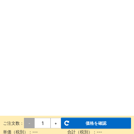
ご注文数：
価格を確認
-
+
単価（税別）：
---
合計（税別）：
---