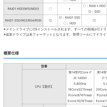
〇：RAID１HDD
RAID1 HDD(M10/M20)
〇
×
◎：SSD
◎：RAID1 SSD
RAID1 SSD(R02/R04/R09)
◎
◎
〇：HDD
※メインドライブにOSインストールされます。すべての領域がCド
※追加ドライブは未フォーマットとなります。管理ツールにてドライ
概要仕様
型番
第14世代Core i7
第14世代
i9-14900
i7-
5.80GHz
5.
CPU【選択】
16Core32Thread
20Core
Pcore:8/16Tread
Pcore:
Ecore:16/16Tread
Ecore:1
DD