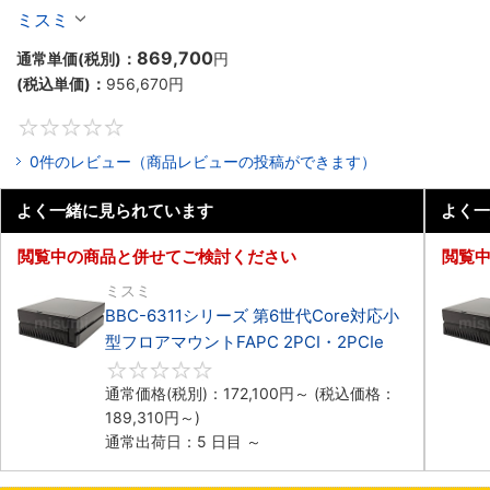
マウント2PCIe
ミスミ
869,700
通常単価(税別)：
円
(税込単価)：
956,670
円
0
0件のレビュー（商品レビューの投稿ができます）
よく一緒に見られています
よく一
閲覧中の商品と併せてご検討ください
閲覧
ミスミ
BBC-6311シリーズ 第6世代Core対応小
型フロアマウントFAPC 2PCI・2PCIe
0
通常価格(税別)：
172,100
円
～
(税込価格：
189,310
円
～)
通常出荷日：5 日目 ～