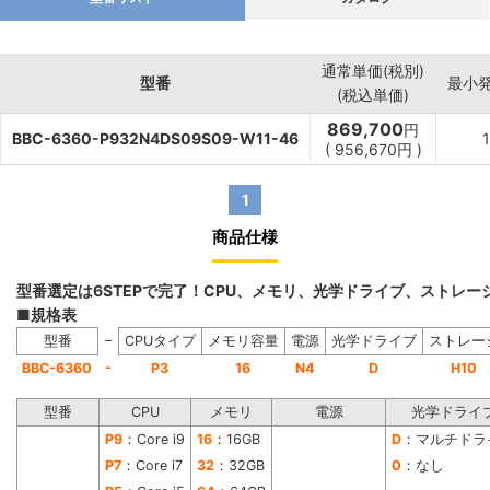
通常単価(税別)
型番
最小
(税込単価)
869,700
円
BBC-6360-P932N4DS09S09-W11-46
(
956,670
円
)
1
商品仕様
型番選定は6STEPで完了！CPU、メモリ、光学ドライブ、ストレ
■規格表
−
型番
CPUタイプ
メモリ容量
電源
光学ドライブ
ストレー
-
BBC-6360
P3
16
N4
D
H10
型番
CPU
メモリ
電源
光学ドライ
P9
：Core i9
16
：16GB
D
：マルチドラ
P7
：Core i7
32
：32GB
0
：なし