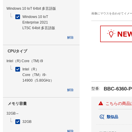
Windows 10 IoT 64bit 多言語版
画像にマウスを合わせてイメ
Windows 10 IoT
Enterprise 2021
LTSC 64bit 多言語版
解除
CPUタイプ
Intel（R) Core（TM) i9
Intel（R）
Core（TM）i9-
14900（5.80GHz）
BBC-6360-P
型番
:
解除
こちらの商品
メモリ容量
32GB～
類似品
32GB
解除