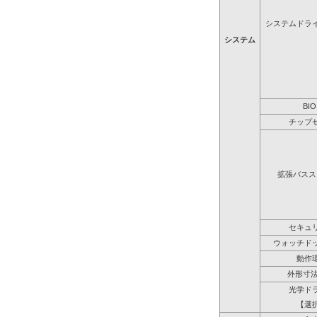
システムドラ
システム
BIO
チップ
拡張バスス
セキュ
ウォッチド
動作
外形寸法
光学ド
【選