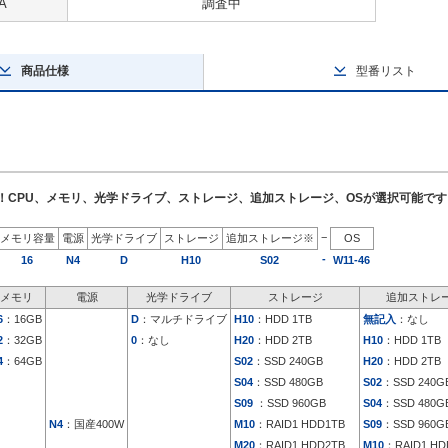
A
調査中
商品仕様
型番リスト
了！CPU、メモリ、光学ドライブ、ストレージ、追加ストレージ、OSが選択可能です
−
メモリ容量
電源
光学ドライブ
ストレージ
追加ストレージ※
OS
-
16
N4
D
H10
S02
W11-46
メモリ
電源
光学ドライブ
ストレージ
追加ストレ
6
：16GB
D
：マルチドライブ
H10
：HDD 1TB
無記入
：なし
2
：32GB
0
：なし
H20
：HDD 2TB
H10
：HDD 1TB
4
：64GB
S02
：SSD 240GB
H20
：HDD 2TB
S04
：SSD 480GB
S02
：SSD 240G
S09
：SSD 960GB
S04
：SSD 480G
N4
：国産400W
M10
：RAID1 HDD1TB
S09
：SSD 960G
M20
：RAID1 HDD2TB
M10
：RAID1 HD