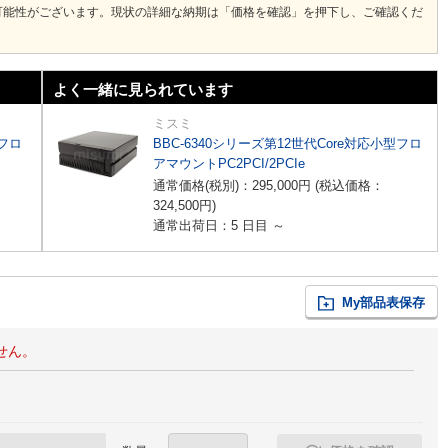
可能性がございます。現状の詳細な納期は「価格を確認」を押下し、ご確認くだ
よく一緒に見られています
ミスミ
型フロ
BBC-6340シリーズ第12世代Core対応小型フロ
アマウントPC2PCI/2PCIe
通常価格(税別)：
295,000
円
(税込価格：
324,500
円
)
通常出荷日：5 日目 ～
My部品表保存
せん。