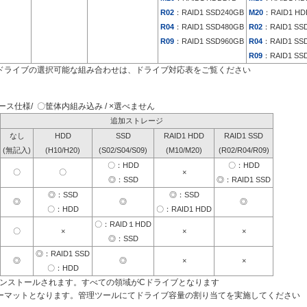
R02
：RAID1 SSD240GB
M20
：RAID1 HD
R04
：RAID1 SSD480GB
R02
：RAID1 SS
R09
：RAID1 SSD960GB
R04
：RAID1 SS
R09
：RAID1 SS
ドライブの選択可能な組み合わせは、ドライブ対応表をご覧ください
ス仕様/ 〇筐体内組み込み / ×選べません
追加ストレージ
なし
HDD
SSD
RAID1 HDD
RAID1 SSD
(無記入)
(H10/H20)
(S02/S04/S09)
(M10/M20)
(R02/R04/R09)
〇：HDD
〇：HDD
〇
〇
×
◎：SSD
◎：RAID1 SSD
◎：SSD
◎：SSD
◎
◎
◎
〇：HDD
〇：RAID1 HDD
〇：RAID１HDD
〇
×
×
×
◎：SSD
◎：RAID1 SSD
◎
◎
×
×
〇：HDD
インストールされます。すべての領域がCドライブとなります
ーマットとなります。管理ツールにてドライブ容量の割り当てを実施してください