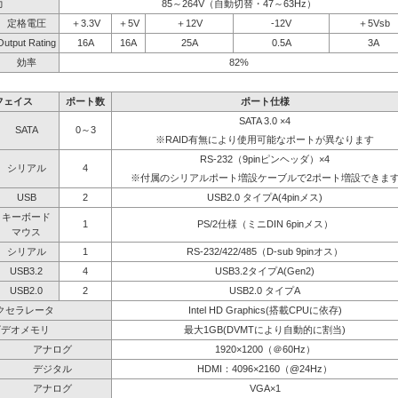
力
85～264V（自動切替・47～63Hz）
定格電圧
＋3.3V
＋5V
＋12V
-12V
＋5Vsb
Output Rating
16A
16A
25A
0.5A
3A
効率
82%
フェイス
ポート数
ポート仕様
SATA 3.0 ×4
SATA
0～3
※RAID有無により使用可能なポートが異なります
RS-232（9pinピンヘッダ）×4
シリアル
4
※付属のシリアルポート増設ケーブルで2ポート増設できま
USB
2
USB2.0 タイプA(4pinメス)
キーボード
1
PS/2仕様（ミニDIN 6pinメス）
マウス
シリアル
1
RS-232/422/485（D-sub 9pinオス）
USB3.2
4
USB3.2タイプA(Gen2)
USB2.0
2
USB2.0 タイプA
クセラレータ
Intel HD Graphics(搭載CPUに依存)
ビデオメモリ
最大1GB(DVMTにより自動的に割当)
アナログ
1920×1200（＠60Hz）
デジタル
HDMI：4096×2160（@24Hz）
アナログ
VGA×1