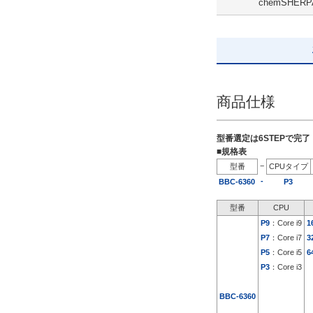
chemSHERP
19日以内
商品仕様
型番選定は6STEPで完
■規格表
−
型番
CPUタイプ
-
BBC-6360
P3
型番
CPU
P9
：Core i9
1
P7
：Core i7
3
P5
：Core i5
6
P3
：Core i3
BBC-6360