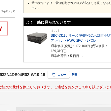
受注状況により、最短納期がカタログ表記よりも長くなる
さい。
ージを拡大する
よく一緒に見られています
ミスミ
BBC-6311シリーズ 第6世代Core対応小
アマウントFAPC 2PCI・2PCIe
通常価格(税別)：
172,100
円
(税込価格：
189,310
円
)
通常出荷日：5 日目 ～
932N4DS04R02-W10-16
コピー
解除
は注文の受付を停止しております。ご迷惑をおかけして申し訳ございま