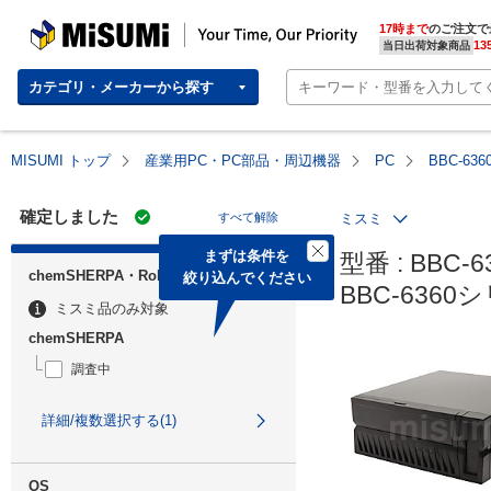
MISUMI | Your Time, Our Priority
17時まで
のご注文で
13
当日出荷対象商品
カテゴリ・メーカーから探す
MISUMI トップ
産業用PC・PC部品・周辺機器
PC
BBC-6
確定しました
すべて解除
ミスミ
まずは条件を

型番 : BBC-6
chemSHERPA・RoHS
絞り込んでください
BBC-636
ミスミ品のみ対象
chemSHERPA
調査中
詳細/複数選択する(1)
OS