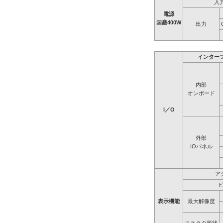
入
電源
国産400W
出力
インター
内部
オンボード
I／O
外部
IOパネル
ア
表示機能
最大解像度