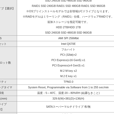
SSD 240GB SSD 480GB SSD 960GB
RAID1 SSD 240GB RAID1 SSD 480GB RAID1 SSD 960GB
イブ【選択】
※OSプリインストールモデルでは全領域がCドライブとなります。
※RAIDモデルはミラーリング（RAID1）仕様、ハードウェアRAIDです。
追加ストレージを指定可能です。
HDD 2TB/HDD 1TB
SSD 240GB SSD 480GB SSD 960GB
S
AMI SPI 256Mbit
セット
Intel Q670E
フルハイト
PCI (32bit)×2
PCI Express(x16 Gen5) x1
ロット数
PCI Express(x4 Gen3) x1
M.2 M key x2
M.2 E key x1
リティ
TPM2.0
ッグタイマ
System Reset, Programmable via Software from 1 to 255 sec/min
環境
温度：5～40℃、湿度:20～80%RH (結露なきこと)
(mm)
329.6(W)×381(D)×136(H)
ライブ
SATAスーパーマルチドライブ 有/無
択】