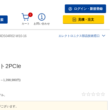
ログイン・新規登録
0
見積・注文
検索
カート
お問い合わせ
4DS04R02-W10-16
エレクトロニクス部品技術窓口
2PCIe
円
～
1,398,980
円
デル。
がございます。