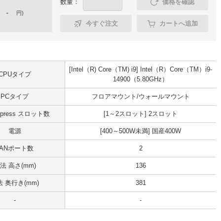
数量：
価格を確認
-
円
)
今すぐ注文
カートへ追加
[Intel（R) Core（TM) i9] Intel（R）Core（TM）i9-
CPUタイプ
14900（5.80GHz）
PCタイプ
フロアマウント/ウォールマウント
Express スロット数
[1～2スロット] 2スロット
電源
[400～500W未満] 国産400W
LANポート数
2
法 高さ(mm)
136
 奥行き(mm)
381
-
-