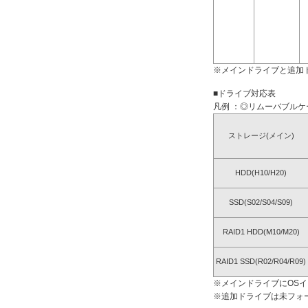
※メインドライブと追加
■ドライブ対応表
凡例 ：◎リムーバブルケー
ストレージ(メイン)
HDD(H10/H20)
SSD(S02/S04/S09)
RAID1 HDD(M10/M20)
RAID1 SSD(R02/R04/R09)
※メインドライブにOS
※追加ドライブは未フォ