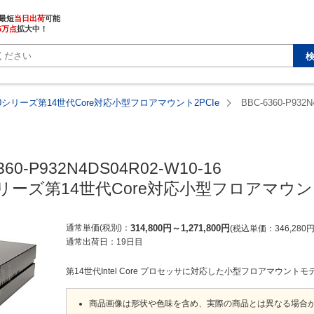
最短
当日出荷
5万点
拡大中！
360シリーズ第14世代Core対応小型フロアマウント2PCIe
BBC-6360-P932N
360-P932N4DS04R02-W10-16

0シリーズ第14世代Core対応小型フロアマウント
通常単価(税別)
314,800
円
～
1,271,800
円
税込単価
346,280
通常出荷日：
19日目
第14世代Intel Core プロセッサに対応した小型フロアマウントモ
商品画像は形状や色味を含め、実際の商品とは異なる場合