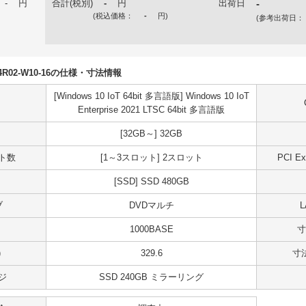
-
円
合計(税別)
-
円
出荷日
-
(税込価格：
-
円
)
(参考出荷日：
S04R02-W10-16の仕様・寸法情報
[Windows 10 IoT 64bit 多言語版] Windows 10 IoT
Enterprise 2021 LTSC 64bit 多言語版
[32GB～] 32GB
ット数
[1～3スロット] 2スロット
PCI 
[SSD] SSD 480GB
ブ
DVDマルチ
1000BASE
寸
)
329.6
寸法
ジ
SSD 240GB ミラーリング