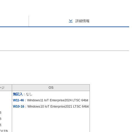
詳細情報
ージ
OS
無記入
：なし
W11-46
：Windows11 IoT Enterprise2024 LTSC 64bit
W10-16
：Windows10 IoT Enterprise2021 LTSC 64bit
B
B
B
D1TB