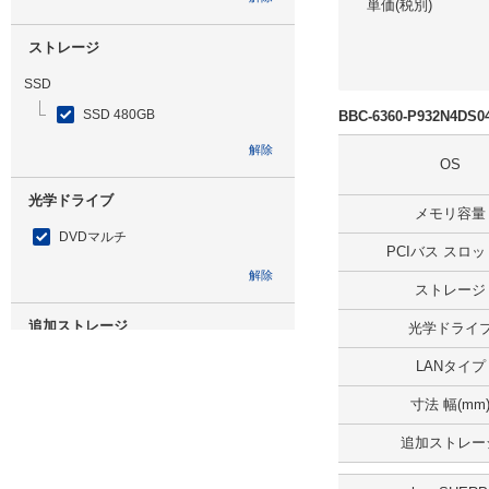
単価(税別)
ストレージ
SSD
SSD 480GB
BBC-6360-P932N4D
解除
OS
光学ドライブ
メモリ容量
DVDマルチ
PCIバス スロ
解除
ストレージ
追加ストレージ
光学ドライ
SSD 240GB ミラーリング
LANタイプ
解除
寸法 幅(mm
追加ストレー
出荷日
すべて