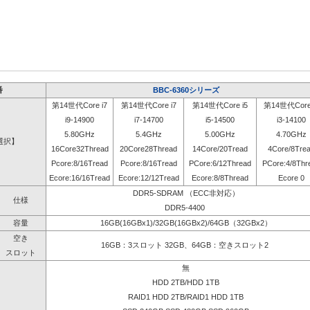
番
BBC-6360シリーズ
第14世代Core i7
第14世代Core i7
第14世代Core i5
第14世代Core 
i9-14900
i7-14700
i5-14500
i3-14100
5.80GHz
5.4GHz
5.00GHz
4.70GHz
選択】
16Core32Thread
20Core28Thread
14Core/20Tread
4Core/8Tre
Pcore:8/16Tread
Pcore:8/16Tread
PCore:6/12Thread
PCore:4/8Thr
Ecore:16/16Tread
Ecore:12/12Tread
Ecore:8/8Thread
Ecore 0
DDR5-SDRAM （ECC非対応）
仕様
DDR5-4400
容量
16GB(16GBx1)/32GB(16GBx2)/64GB（32GBx2）
空き
16GB：3スロット 32GB、64GB：空きスロット2
スロット
無
HDD 2TB/HDD 1TB
RAID1 HDD 2TB/RAID1 HDD 1TB