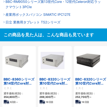
BBC-RM9050シリーズ第13世代Core・12世代Celeron対応ラッ
クマウント3PCIe
産業用ボックスパソコン SIMATIC IPC127E
日立 業務用タブレット TS2シリーズ
この商品を見た人は、こんな商品も見ています
BBC-8360シリーズ
BBC-8320シリーズ
BBC-6320シリーズ
第14世代Core対応
第10世代Core対応
第10世代Core対応
フロアマウント
小型フロアマウント
小型フロアマウント
ミスミ
ミスミ
ミスミ
2PCIe
FAPC 2PCI・2PCIe
FAPC 2PCI・2PCIe
通常価格(税別)：
通常価格(税別)：
通常価格(税別)：
354,800
円
～
269,300
円
～
252,700
円
～
5
日目～
19
日目
19
日目