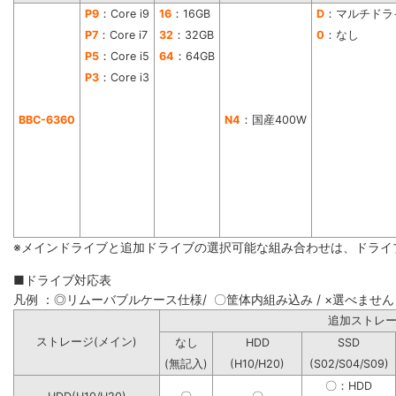
P9
：Core i9
16
：16GB
D
：マルチドラ
P7
：Core i7
32
：32GB
0
：なし
P5
：Core i5
64
：64GB
P3
：Core i3
BBC-6360
N4
：国産400W
※メインドライブと追加ドライブの選択可能な組み合わせは、ドライ
■ドライブ対応表
凡例 ：◎リムーバブルケース仕様/ 〇筐体内組み込み / ×選べません
追加ストレ
ストレージ(メイン)
なし
HDD
SSD
(無記入)
(H10/H20)
(S02/S04/S09)
〇：HDD