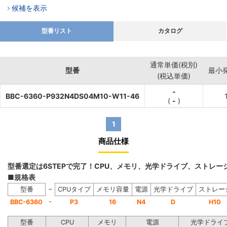
候補を表示
型番リスト
カタログ
通常単価(税別)
型番
最小
(税込単価)
-
BBC-6360-P932N4DS04M10-W11-46
(
-
)
1
商品仕様
型番選定は6STEPで完了！CPU、メモリ、光学ドライブ、ストレ
■規格表
−
型番
CPUタイプ
メモリ容量
電源
光学ドライブ
ストレー
-
BBC-6360
P3
16
N4
D
H10
型番
CPU
メモリ
電源
光学ドライ