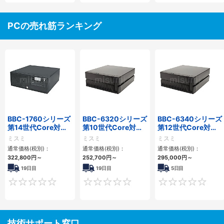
PCの売れ筋ランキング
BBC-1760シリーズ
BBC-6320シリーズ
BBC-6340シリーズ
第14世代Core対応
第10世代Core対応
第12世代Core対応
小型フロアマウント
小型フロアマウント
小型フロアマウント
ミスミ
ミスミ
ミスミ
3PCIe
FAPC 2PCI・2PCIe
PC2PCI/2PCIe
通常価格(税別)：
通常価格(税別)：
通常価格(税別)：
322,800
円
～
252,700
円
～
295,000
円
～
19日目
19日目
5日目
0
0
技術サポート窓口