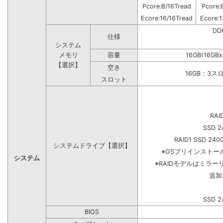
Pcore:8/16Tread
Pcore:
Ecore:16/16Tread
Ecore:1
DD
仕様
システム
メモリ
容量
16GB(16GB
【選択】
空き
16GB：3ス
スロット
RAI
SSD 2
RAID1 SSD 240
システムドライブ【選択】
※OSプリインスト
システム
※RAIDモデルはミラー
追加
SSD 2
BIOS