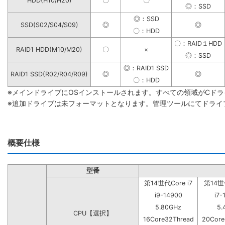
HDD(H10/H20)
〇
〇
◎：SSD
◎：SSD
SSD(S02/S04/S09)
◎
◎
〇：HDD
〇：RAID１HDD
RAID1 HDD(M10/M20)
〇
×
◎：SSD
◎：RAID1 SSD
RAID1 SSD(R02/R04/R09)
◎
◎
〇：HDD
※メインドライブにOSインストールされます。すべての領域がCド
※追加ドライブは未フォーマットとなります。管理ツールにてドライ
概要仕様
型番
第14世代Core i7
第14世代
i9-14900
i7-
5.80GHz
5.
CPU【選択】
16Core32Thread
20Core