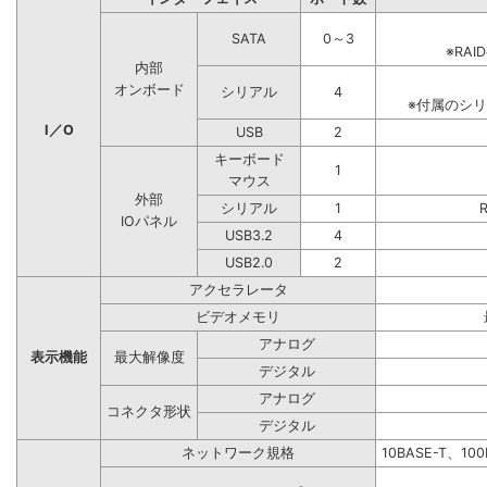
SATA
0～3
※RA
内部
オンボード
シリアル
4
※付属のシ
I／O
USB
2
キーボード
1
マウス
外部
シリアル
1
IOパネル
USB3.2
4
USB2.0
2
アクセラレータ
ビデオメモリ
アナログ
表示機能
最大解像度
デジタル
アナログ
コネクタ形状
デジタル
ネットワーク規格
10BASE-T、10