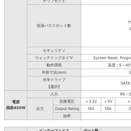
チップセット
P
拡張バススロット数
セキュリティ
ウォッチドッグタイマ
System Reset, Progr
動作環境
温度：5～40
外形寸法(mm)
3
光学ドライブ
SAT
【選択】
入力
85～
定格電圧
＋3.3V
＋5V
＋
電源
国産400W
出力
Output Rating
16A
16A
2
効率
インターフェイス
ポート数