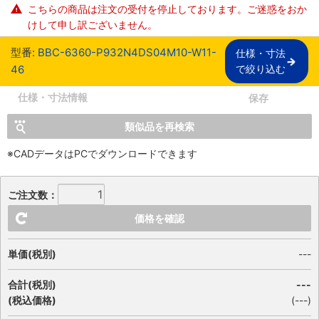
こちらの商品は注文の受付を停止しております。ご迷惑をおか
けして申し訳ございません。
型番:
BBC-6360-P932N4DS04M10-W11-
仕様・寸法

46
で絞り込む
仕様・寸法情報
保存
類似品を再検索
※CADデータはPCでダウンロードできます
ご注文数：
価格を確認
単価(税別)
---
合計(税別)
---
(税込価格)
(
---
)