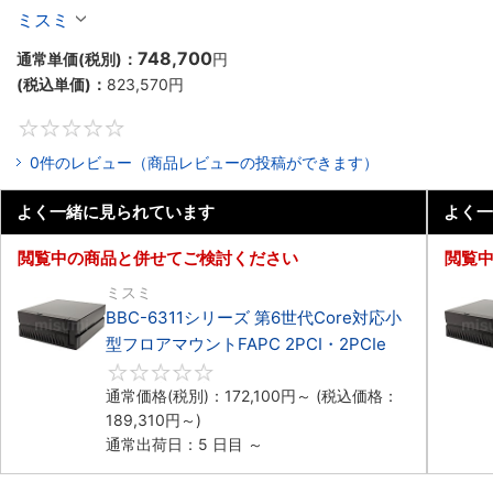
マウント2PCIe
ミスミ
748,700
通常単価(税別)：
円
(税込単価)：
823,570
円
0
0件のレビュー（商品レビューの投稿ができます）
よく一緒に見られています
よく一
閲覧中の商品と併せてご検討ください
閲覧
ミスミ
BBC-6311シリーズ 第6世代Core対応小
型フロアマウントFAPC 2PCI・2PCIe
0
通常価格(税別)：
172,100
円
～
(税込価格：
189,310
円
～)
通常出荷日：5 日目 ～