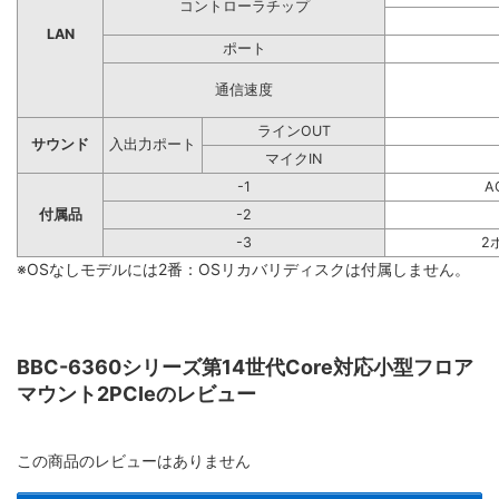
コントローラチップ
LAN
ポート
通信速度
ラインOUT
サウンド
入出力ポート
マイクIN
-1
A
付属品
-2
-3
2
※OSなしモデルには2番：OSリカバリディスクは付属しません。
BBC-6360シリーズ第14世代Core対応小型フロア
マウント2PCIeのレビュー
この商品のレビューはありません