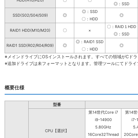
HDD(H10/H20)
〇
〇
◎：SSD
◎：SSD
SSD(S02/S04/S09)
◎
◎
〇：HDD
〇：RAID１HDD
RAID1 HDD(M10/M20)
〇
×
◎：SSD
◎：RAID1 SSD
RAID1 SSD(R02/R04/R09)
◎
◎
〇：HDD
※メインドライブにOSインストールされます。すべての領域がCド
※追加ドライブは未フォーマットとなります。管理ツールにてドライ
概要仕様
型番
第14世代Core i7
第14世代
i9-14900
i7-
5.80GHz
5.
CPU【選択】
16Core32Thread
20Core