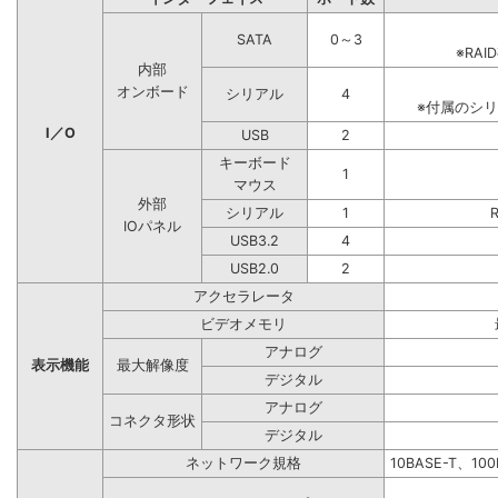
SATA
0～3
※RA
内部
オンボード
シリアル
4
※付属のシ
I／O
USB
2
キーボード
1
マウス
外部
シリアル
1
IOパネル
USB3.2
4
USB2.0
2
アクセラレータ
ビデオメモリ
アナログ
表示機能
最大解像度
デジタル
アナログ
コネクタ形状
デジタル
ネットワーク規格
10BASE-T、10