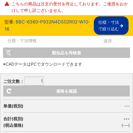
こちらの商品は注文の受付を停止しております。ご迷惑をおか
けして申し訳ございません。
型番:
BBC-6360-P932N4DS02R02-W10-
仕様・寸法

16
で絞り込む
仕様・寸法情報
保存
類似品を再検索
※CADデータはPCでダウンロードできます
ご注文数：
価格を確認
単価(税別)
---
合計(税別)
---
(税込価格)
(
---
)