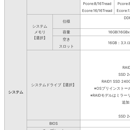
Pcore:8/16Tread
Pcore:
Ecore:16/16Tread
Ecore:1
DD
仕様
システム
メモリ
容量
16GB(16GB
【選択】
空き
16GB：3ス
スロット
RAI
SSD 2
RAID1 SSD 240
システムドライブ【選択】
※OSプリインスト
システム
※RAIDモデルはミラー
追加
SSD 2
BIOS