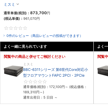
マウント2PCIe
ミスミ
873,700
通常単価(税別)：
円
(税込単価)：
961,070
円
0
0件のレビュー（商品レビューの投稿ができます）
よく一緒に見られています
よく一
閲覧中の商品と併せてご検討ください
閲覧
ミスミ
BBC-6311シリーズ 第6世代Core対応小
型フロアマウントFAPC 2PCI・2PCIe
0
通常価格(税別)：
172,100
円
～
(税込価格：
189,310
円
～)
通常出荷日：5 日目 ～