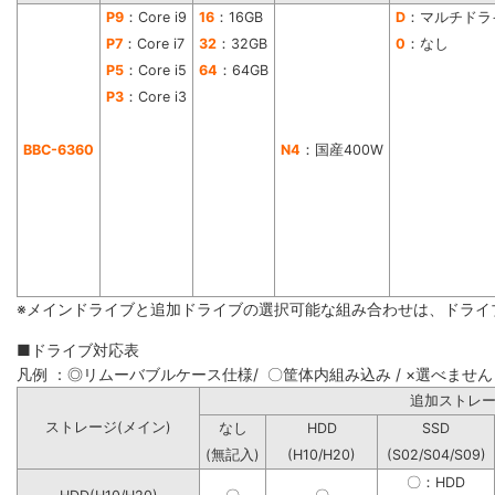
P9
：Core i9
16
：16GB
D
：マルチドラ
P7
：Core i7
32
：32GB
0
：なし
P5
：Core i5
64
：64GB
P3
：Core i3
BBC-6360
N4
：国産400W
※メインドライブと追加ドライブの選択可能な組み合わせは、ドライ
■ドライブ対応表
凡例 ：◎リムーバブルケース仕様/ 〇筐体内組み込み / ×選べません
追加ストレ
ストレージ(メイン)
なし
HDD
SSD
(無記入)
(H10/H20)
(S02/S04/S09)
〇：HDD