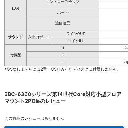
コントローラチップ
LAN
ポート
通信速度
ラインOUT
サウンド
入出力ポート
マイクIN
-1
A
付属品
-2
-3
2
※OSなしモデルには2番：OSリカバリディスクは付属しません。
BBC-6360シリーズ第14世代Core対応小型フロア
マウント2PCIeのレビュー
この商品のレビューはありません