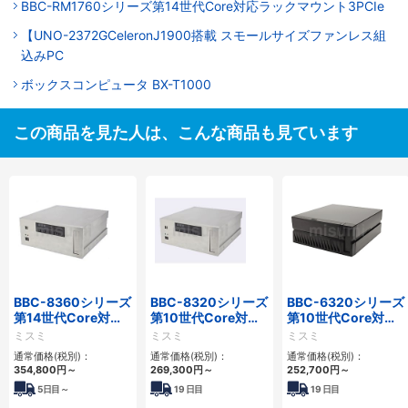
BBC-RM1760シリーズ第14世代Core対応ラックマウント3PCIe
【UNO-2372GCeleronJ1900搭載 スモールサイズファンレス組
込みPC
ボックスコンピュータ BX-T1000
この商品を見た人は、こんな商品も見ています
BBC-8360シリーズ
BBC-8320シリーズ
BBC-6320シリーズ
第14世代Core対応
第10世代Core対応
第10世代Core対応
フロアマウント
小型フロアマウント
小型フロアマウント
ミスミ
ミスミ
ミスミ
2PCIe
FAPC 2PCI・2PCIe
FAPC 2PCI・2PCIe
通常価格(税別)：
通常価格(税別)：
通常価格(税別)：
354,800
円
～
269,300
円
～
252,700
円
～
5
日目～
19
日目
19
日目