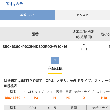
候補を表示
型番リスト
カタログ
通常単価(税別)
型番
最小
(税込単価)
-
BBC-6360-P932N4DS02R02-W10-16
(
-
)
1
商品仕様
型番選定は6STEPで完了！CPU、メモリ、光学ドライブ、ストレ
■規格表
−
型番
CPUタイプ
メモリ容量
電源
光学ドライブ
ストレー
-
BBC-6360
P3
16
N4
D
H10
型番
CPU
メモリ
電源
光学ドライ