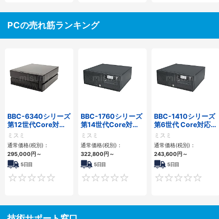
PCの売れ筋ランキング
BBC-6340シリーズ
BBC-1760シリーズ
BBC-1410シリーズ
第12世代Core対応
第14世代Core対応
第6世代 Core対応フ
小型フロアマウント
小型フロアマウント
ロアマウントFAPC
ミスミ
ミスミ
ミスミ
PC2PCI/2PCIe
3PCIe
3PCI・3PCIe
通常価格(税別)：
通常価格(税別)：
通常価格(税別)：
295,000
円
～
322,800
円
～
243,600
円
～
5日目
5日目
5日目
0
0
技術サポート窓口