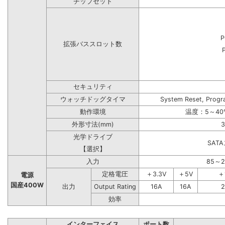
チップセット
P
拡張バススロット数
セキュリティ
ウォッチドッグタイマ
System Reset, Progr
動作環境
温度：5～40
外形寸法(mm)
3
光学ドライブ
SAT
【選択】
入力
85～
定格電圧
＋3.3V
＋5V
＋
電源
国産400W
出力
Output Rating
16A
16A
2
効率
インターフェイス
ポート数