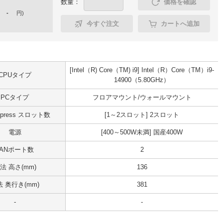
数量：
価格を確認
-
円
)
今すぐ注文
カートへ追加
[Intel（R) Core（TM) i9] Intel（R）Core（TM）i9-
CPUタイプ
14900（5.80GHz）
PCタイプ
フロアマウント/ウォールマウント
Express スロット数
[1～2スロット] 2スロット
電源
[400～500W未満] 国産400W
LANポート数
2
法 高さ(mm)
136
 奥行き(mm)
381
-
-