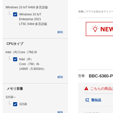
Windows 10 IoT 64bit 多言語版
画像にマウスを合わせてイメ
Windows 10 IoT
Enterprise 2021
LTSC 64bit 多言語版
解除
CPUタイプ
Intel（R) Core（TM) i9
Intel（R）
Core（TM）i9-
14900（5.80GHz）
BBC-6360-
型番
:
解除
こちらの商品
メモリ容量
32GB～
類似品
32GB
解除