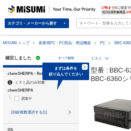
MISUMI | Your Time, Our Priority
17時まで
のご注文で
13
当日出荷対象商品
カテゴリ・メーカーから探す
MISUMI トップ
産業用PC・PC部品・周辺機器
PC
BBC-6
確定しました
すべて解除
ミスミ
まずは条件を

型番 : BBC-6
chemSHERPA・RoHS
絞り込んでください
BBC-636
ミスミ品のみ対象
chemSHERPA
調査中
詳細/複数選択する(1)
OS