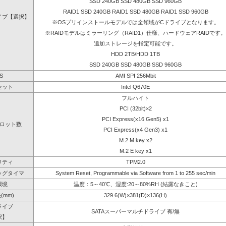
SSD 240GB SSD 480GB SSD 960GB
RAID1 SSD 240GB RAID1 SSD 480GB RAID1 SSD 960GB
イブ【選択】
※OSプリインストールモデルでは全領域がCドライブとなります。
※RAIDモデルはミラーリング（RAID1）仕様、ハードウェアRAIDです。
追加ストレージを指定可能です。
HDD 2TB/HDD 1TB
SSD 240GB SSD 480GB SSD 960GB
S
AMI SPI 256Mbit
セット
Intel Q670E
フルハイト
PCI (32bit)×2
PCI Express(x16 Gen5) x1
ロット数
PCI Express(x4 Gen3) x1
M.2 M key x2
M.2 E key x1
リティ
TPM2.0
ッグタイマ
System Reset, Programmable via Software from 1 to 255 sec/min
環境
温度：5～40℃、湿度:20～80%RH (結露なきこと)
(mm)
329.6(W)×381(D)×136(H)
ライブ
SATAスーパーマルチドライブ 有/無
択】