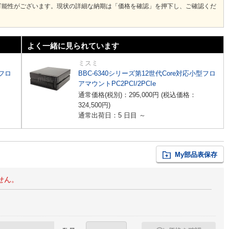
可能性がございます。現状の詳細な納期は「価格を確認」を押下し、ご確認くだ
よく一緒に見られています
ミスミ
型フロ
BBC-6340シリーズ第12世代Core対応小型フロ
アマウントPC2PCI/2PCIe
通常価格(税別)：
295,000
円
(税込価格：
324,500
円
)
通常出荷日：5 日目 ～
My部品表保存
せん。