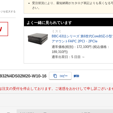
受注状況により、最短納期がカタログ表記よりも長くなる
さい。
ージを拡大する
よく一緒に見られています
ミスミ
BBC-6311シリーズ 第6世代Core対応小
アマウントFAPC 2PCI・2PCIe
通常価格(税別)：
172,100
円
(税込価格：
189,310
円
)
通常出荷日：5 日目 ～
P932N4DS02M20-W10-16
コピー
解除
は注文の受付を停止しております。ご迷惑をおかけして申し訳ございま