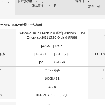
-
円
合計(税別)
-
円
出荷日
-
(税込価格：
-
円
)
(参考出荷日：
S02M20-W10-16の仕様・寸法情報
[Windows 10 IoT 64bit 多言語版] Windows 10 IoT
Enterprise 2021 LTSC 64bit 多言語版
[32GB～] 32GB
ット数
[1～3スロット] 2スロット
PCI 
[SSD] SSD 240GB
ブ
DVDマルチ
1000BASE
寸
)
329.6
寸法
ジ
HDD 2TB ミラーリング