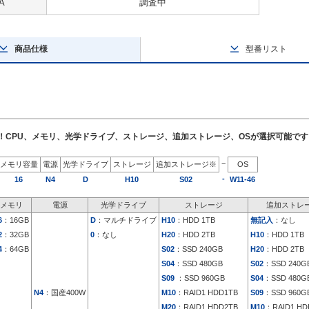
A
調査中
商品仕様
型番リスト
了！CPU、メモリ、光学ドライブ、ストレージ、追加ストレージ、OSが選択可能です
−
メモリ容量
電源
光学ドライブ
ストレージ
追加ストレージ※
OS
-
16
N4
D
H10
S02
W11-46
メモリ
電源
光学ドライブ
ストレージ
追加ストレ
6
：16GB
D
：マルチドライブ
H10
：HDD 1TB
無記入
：なし
2
：32GB
0
：なし
H20
：HDD 2TB
H10
：HDD 1TB
4
：64GB
S02
：SSD 240GB
H20
：HDD 2TB
S04
：SSD 480GB
S02
：SSD 240G
S09
：SSD 960GB
S04
：SSD 480G
N4
：国産400W
M10
：RAID1 HDD1TB
S09
：SSD 960G
M20
：RAID1 HDD2TB
M10
：RAID1 HD