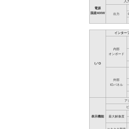
入
電源
国産400W
出力
インター
内部
オンボード
I／O
外部
IOパネル
ア
表示機能
最大解像度