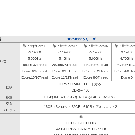
番
BBC-6360シリーズ
第14世代Core i7
第14世代Core i7
第14世代Core i5
第14世代Core 
i9-14900
i7-14700
i5-14500
i3-14100
5.80GHz
5.4GHz
5.00GHz
4.70GHz
選択】
16Core32Thread
20Core28Thread
14Core/20Tread
4Core/8Tre
Pcore:8/16Tread
Pcore:8/16Tread
PCore:6/12Thread
PCore:4/8Thr
Ecore:16/16Tread
Ecore:12/12Tread
Ecore:8/8Thread
Ecore 0
DDR5-SDRAM （ECC非対応）
仕様
DDR5-4400
容量
16GB(16GBx1)/32GB(16GBx2)/64GB（32GBx2）
空き
16GB：3スロット 32GB、64GB：空きスロット2
スロット
無
HDD 2TB/HDD 1TB
RAID1 HDD 2TB/RAID1 HDD 1TB