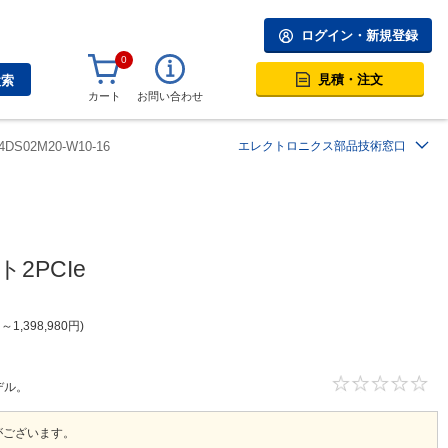
ログイン・新規登録
0
見積・注文
検索
カート
お問い合わせ
4DS02M20-W10-16
エレクトロニクス部品技術窓口
2PCIe
円
～
1,398,980
円
デル。
がございます。