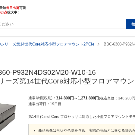
最短
当日出荷
5万点
拡大中！
360シリーズ第14世代Core対応小型フロアマウント2PCIe
BBC-6360-P932N
360-P932N4DS02M20-W10-16

0シリーズ第14世代Core対応小型フロアマウント
通常単価(税別)
314,800
円
～
1,271,800
円
税込単価
346,280
通常出荷日：
19日目
第14世代Intel Core プロセッサに対応した小型フロアマウントモ
商品画像は形状や色味を含め、実際の商品とは異なる場合