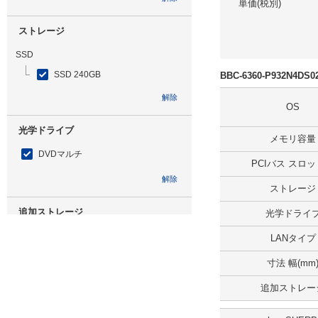
単価(税別)
ストレージ
SSD
SSD 240GB
BBC-6360-P932N4D
解除
OS
光学ドライブ
メモリ容量
DVDマルチ
PCIバス スロ
解除
ストレージ
追加ストレージ
光学ドライ
HDD 2TB ミラーリング
LANタイプ
解除
寸法 幅(mm
追加ストレー
出荷日
すべて