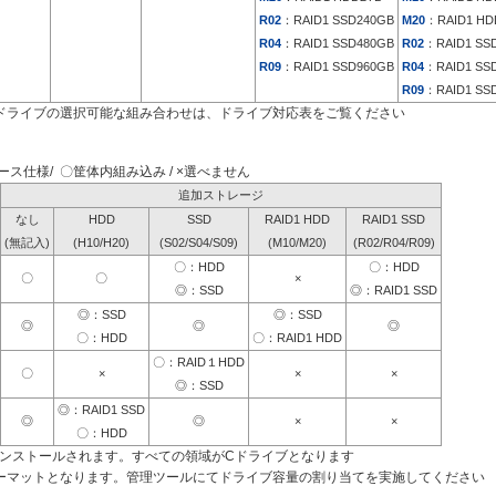
R02
：RAID1 SSD240GB
M20
：RAID1 HD
R04
：RAID1 SSD480GB
R02
：RAID1 SS
R09
：RAID1 SSD960GB
R04
：RAID1 SS
R09
：RAID1 SS
ドライブの選択可能な組み合わせは、ドライブ対応表をご覧ください
ス仕様/ 〇筐体内組み込み / ×選べません
追加ストレージ
なし
HDD
SSD
RAID1 HDD
RAID1 SSD
(無記入)
(H10/H20)
(S02/S04/S09)
(M10/M20)
(R02/R04/R09)
〇：HDD
〇：HDD
〇
〇
×
◎：SSD
◎：RAID1 SSD
◎：SSD
◎：SSD
◎
◎
◎
〇：HDD
〇：RAID1 HDD
〇：RAID１HDD
〇
×
×
×
◎：SSD
◎：RAID1 SSD
◎
◎
×
×
〇：HDD
インストールされます。すべての領域がCドライブとなります
ーマットとなります。管理ツールにてドライブ容量の割り当てを実施してください