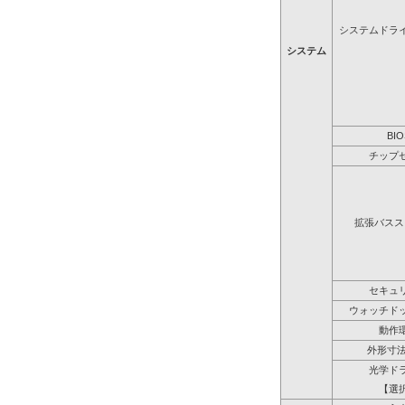
システムドラ
システム
BIO
チップ
拡張バスス
セキュ
ウォッチド
動作
外形寸法
光学ド
【選