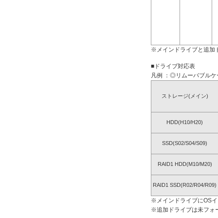
※メインドライブと追加
■ドライブ対応表
凡例 ：◎リムーバブルケー
ストレージ(メイン)
HDD(H10/H20)
SSD(S02/S04/S09)
RAID1 HDD(M10/M20)
RAID1 SSD(R02/R04/R09)
※メインドライブにOS
※追加ドライブは未フォ