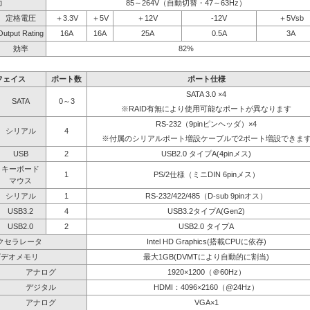
力
85～264V（自動切替・47～63Hz）
定格電圧
＋3.3V
＋5V
＋12V
-12V
＋5Vsb
Output Rating
16A
16A
25A
0.5A
3A
効率
82%
フェイス
ポート数
ポート仕様
SATA 3.0 ×4
SATA
0～3
※RAID有無により使用可能なポートが異なります
RS-232（9pinピンヘッダ）×4
シリアル
4
※付属のシリアルポート増設ケーブルで2ポート増設できま
USB
2
USB2.0 タイプA(4pinメス)
キーボード
1
PS/2仕様（ミニDIN 6pinメス）
マウス
シリアル
1
RS-232/422/485（D-sub 9pinオス）
USB3.2
4
USB3.2タイプA(Gen2)
USB2.0
2
USB2.0 タイプA
クセラレータ
Intel HD Graphics(搭載CPUに依存)
ビデオメモリ
最大1GB(DVMTにより自動的に割当)
アナログ
1920×1200（＠60Hz）
デジタル
HDMI：4096×2160（@24Hz）
アナログ
VGA×1