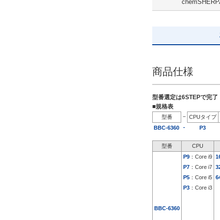
chemSHERP
19日以内
商品仕様
型番選定は6STEPで完
■規格表
−
型番
CPUタイプ
-
BBC-6360
P3
型番
CPU
P9
：Core i9
1
P7
：Core i7
3
P5
：Core i5
6
P3
：Core i3
BBC-6360