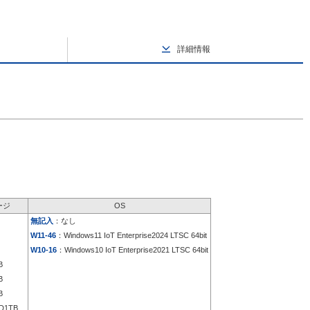
詳細情報
ージ
OS
無記入
：なし
W11-46
：Windows11 IoT Enterprise2024 LTSC 64bit
W10-16
：Windows10 IoT Enterprise2021 LTSC 64bit
B
B
B
D1TB