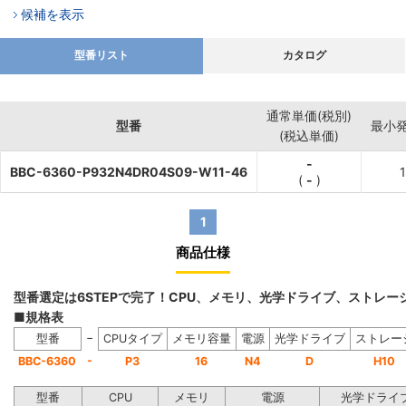
候補を表示
型番リスト
カタログ
通常単価(税別)
型番
最小
(税込単価)
-
BBC-6360-P932N4DR04S09-W11-46
(
-
)
1
商品仕様
型番選定は6STEPで完了！CPU、メモリ、光学ドライブ、ストレ
■規格表
−
型番
CPUタイプ
メモリ容量
電源
光学ドライブ
ストレー
-
BBC-6360
P3
16
N4
D
H10
型番
CPU
メモリ
電源
光学ドライ