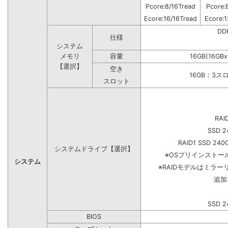
Pcore:8/16Tread
Pcore:
Ecore:16/16Tread
Ecore:1
DD
仕様
システム
メモリ
容量
16GB(16GB
【選択】
空き
16GB：3ス
スロット
RAI
SSD 2
RAID1 SSD 240
システムドライブ【選択】
※OSプリインスト
システム
※RAIDモデルはミラー
追加
SSD 2
BIOS