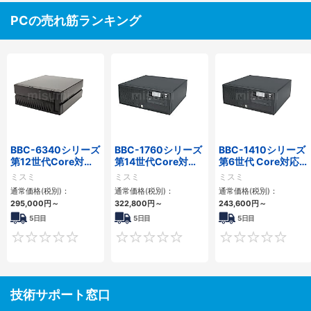
PCの売れ筋ランキング
BBC-6340シリーズ
BBC-1760シリーズ
BBC-1410シリーズ
第12世代Core対応
第14世代Core対応
第6世代 Core対応フ
小型フロアマウント
小型フロアマウント
ロアマウントFAPC
ミスミ
ミスミ
ミスミ
PC2PCI/2PCIe
3PCIe
3PCI・3PCIe
通常価格(税別)：
通常価格(税別)：
通常価格(税別)：
295,000
円
～
322,800
円
～
243,600
円
～
5日目
5日目
5日目
0
0
技術サポート窓口