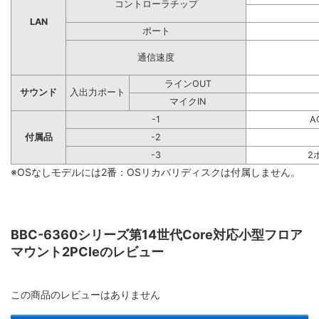
コントローラチップ
LAN
ポート
通信速度
ラインOUT
サウンド
入出力ポート
マイクIN
-1
A
付属品
-2
-3
2
※OSなしモデルには2番：OSリカバリディスクは付属しません。
BBC-6360シリーズ第14世代Core対応小型フロア
マウント2PCIeのレビュー
この商品のレビューはありません