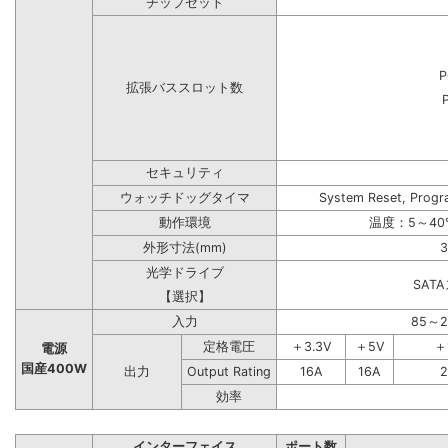
チップセット
P
拡張バススロット数
セキュリティ
ウォッチドッグタイマ
System Reset, Progr
動作環境
温度：5～40
外形寸法(mm)
3
光学ドライブ
SAT
【選択】
入力
85～
定格電圧
＋3.3V
＋5V
＋
電源
国産400W
出力
Output Rating
16A
16A
2
効率
インターフェイス
ポート数