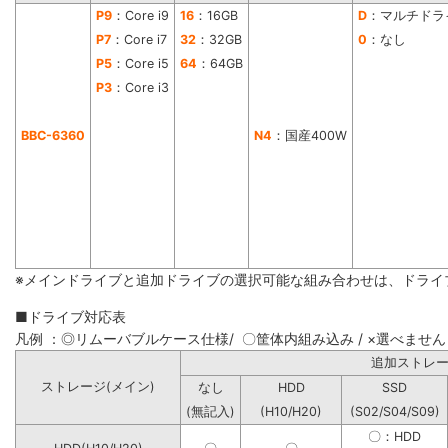
P9
：Core i9
16
：16GB
D
：マルチドラ
P7
：Core i7
32
：32GB
0
：なし
P5
：Core i5
64
：64GB
P3
：Core i3
BBC-6360
N4
：国産400W
※メインドライブと追加ドライブの選択可能な組み合わせは、ドライ
■ドライブ対応表
凡例 ：◎リムーバブルケース仕様/ 〇筐体内組み込み / ×選べません
追加ストレ
ストレージ(メイン)
なし
HDD
SSD
(無記入)
(H10/H20)
(S02/S04/S09)
〇：HDD