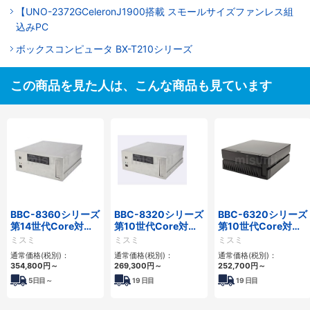
【UNO-2372GCeleronJ1900搭載 スモールサイズファンレス組
込みPC
ボックスコンピュータ BX-T210シリーズ
この商品を見た人は、こんな商品も見ています
BBC-8360シリーズ
BBC-8320シリーズ
BBC-6320シリーズ
第14世代Core対応
第10世代Core対応
第10世代Core対応
フロアマウント
小型フロアマウント
小型フロアマウント
ミスミ
ミスミ
ミスミ
2PCIe
FAPC 2PCI・2PCIe
FAPC 2PCI・2PCIe
通常価格(税別)：
通常価格(税別)：
通常価格(税別)：
354,800
円
～
269,300
円
～
252,700
円
～
5
日目～
19
日目
19
日目