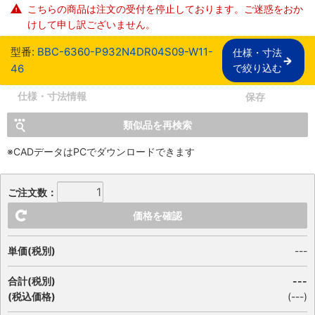
こちらの商品は注文の受付を停止しております。ご迷惑をおか
けして申し訳ございません。
型番:
BBC-6360-P932N4DR04S09-W11-
仕様・寸法

46
で絞り込む
仕様・寸法情報
保存
類似品を再検索
※CADデータはPCでダウンロードできます
ご注文数：
価格を確認
単価(税別)
---
合計(税別)
---
(税込価格)
(
---
)