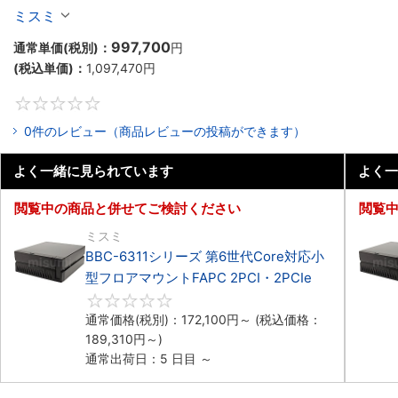
マウント2PCIe
ミスミ
997,700
通常単価(税別)：
円
(税込単価)：
1,097,470
円
0
0件のレビュー（商品レビューの投稿ができます）
よく一緒に見られています
よく一
閲覧中の商品と併せてご検討ください
閲覧
ミスミ
BBC-6311シリーズ 第6世代Core対応小
型フロアマウントFAPC 2PCI・2PCIe
0
通常価格(税別)：
172,100
円
～
(税込価格：
189,310
円
～)
通常出荷日：5 日目 ～