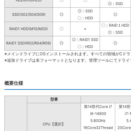
HDD(H10/H20)
〇
〇
◎：SSD
◎：SSD
SSD(S02/S04/S09)
◎
◎
〇：HDD
〇：RAID１HDD
RAID1 HDD(M10/M20)
〇
×
◎：SSD
◎：RAID1 SSD
RAID1 SSD(R02/R04/R09)
◎
◎
〇：HDD
※メインドライブにOSインストールされます。すべての領域がCド
※追加ドライブは未フォーマットとなります。管理ツールにてドライ
概要仕様
型番
第14世代Core i7
第14世代
i9-14900
i7-
5.80GHz
5.
CPU【選択】
16Core32Thread
20Core