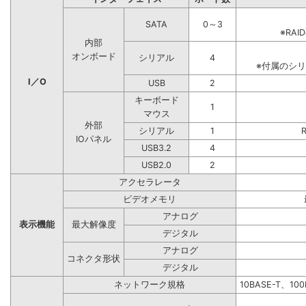
SATA
0～3
※RA
内部
オンボード
シリアル
4
※付属のシ
I／O
USB
2
キーボード
1
マウス
外部
シリアル
1
IOパネル
USB3.2
4
USB2.0
2
アクセラレータ
ビデオメモリ
アナログ
表示機能
最大解像度
デジタル
アナログ
コネクタ形状
デジタル
ネットワーク規格
10BASE-T、10