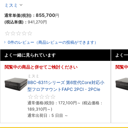
マウント2PCIe
ミスミ
855,700
通常単価(税別)：
円
(税込単価)：
941,270
円
0
0件のレビュー（商品レビューの投稿ができます）
よく一緒に見られています
よく一
閲覧中の商品と併せてご検討ください
閲覧
ミスミ
BBC-6311シリーズ 第6世代Core対応小
型フロアマウントFAPC 2PCI・2PCIe
0
通常価格(税別)：
172,100
円
～
(税込価格：
189,310
円
～)
通常出荷日：5 日目 ～