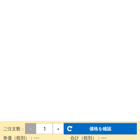
ご注文数：
価格を確認
-
+
単価（税別）：
---
合計（税別）：
---