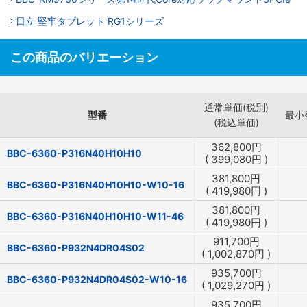
日立 堅牢タブレット RG1シリーズ
この商品のバリエーション
通常単価(税別)
型番
最小
(税込単価)
362,800
円
BBC-6360-P316N40H10H10
(
399,080
円
)
381,800
円
BBC-6360-P316N40H10H10-W10-16
(
419,980
円
)
381,800
円
BBC-6360-P316N40H10H10-W11-46
(
419,980
円
)
911,700
円
BBC-6360-P932N4DR04S02
(
1,002,870
円
)
935,700
円
BBC-6360-P932N4DR04S02-W10-16
(
1,029,270
円
)
935,700
円