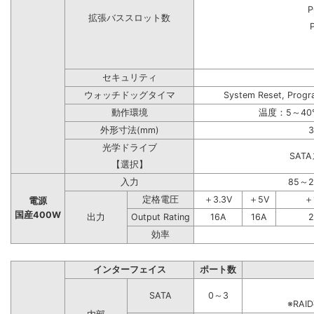
P
拡張バススロット数
セキュリティ
ウォッチドッグタイマ
System Reset, Progr
動作環境
温度：5～40
外形寸法(mm)
3
光学ドライブ
SAT
【選択】
入力
85～
定格電圧
＋3.3V
＋5V
＋
電源
国産400W
出力
Output Rating
16A
16A
2
効率
インターフェイス
ポート数
SATA
0～3
※RA