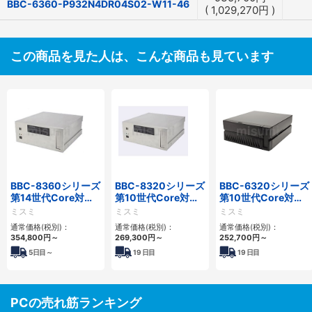
BBC-6360-P932N4DR04S02-W11-46
(
1,029,270
円
)
この商品を見た人は、こんな商品も見ています
BBC-8360シリーズ
BBC-8320シリーズ
BBC-6320シリーズ
第14世代Core対応
第10世代Core対応
第10世代Core対応
フロアマウント
小型フロアマウント
小型フロアマウント
ミスミ
ミスミ
ミスミ
2PCIe
FAPC 2PCI・2PCIe
FAPC 2PCI・2PCIe
通常価格(税別)：
通常価格(税別)：
通常価格(税別)：
354,800
円
～
269,300
円
～
252,700
円
～
5
日目～
19
日目
19
日目
PCの売れ筋ランキング