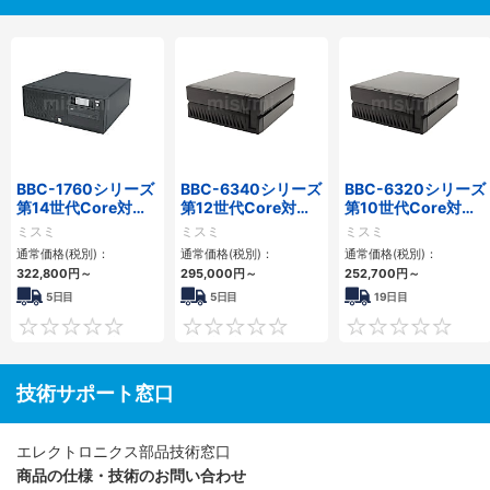
BBC-1760シリーズ
BBC-6340シリーズ
BBC-6320シリーズ
第14世代Core対応
第12世代Core対応
第10世代Core対応
小型フロアマウント
小型フロアマウント
小型フロアマウント
ミスミ
ミスミ
ミスミ
3PCIe
PC2PCI/2PCIe
FAPC 2PCI・2PCIe
通常価格(税別)：
通常価格(税別)：
通常価格(税別)：
322,800
円
～
295,000
円
～
252,700
円
～
5日目
5日目
19日目
0
0
技術サポート窓口
エレクトロニクス部品技術窓口
商品の仕様・技術のお問い合わせ