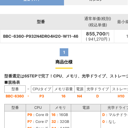
通常単価(税別)
型番
最小
(税込単価)
855,700
円
BBC-6360-P932N4DR04H20-W11-46
(
941,270
円
)
1
商品仕様
型番選定は6STEPで完了！CPU、メモリ、光学ドライブ、ストレ
■規格表
−
型番
CPUタイプ
メモリ容量
電源
光学ドライブ
ストレー
-
BBC-6360
P3
16
N4
D
H10
型番
CPU
メモリ
電源
光学ドライ
P9
：Core i9
16
：16GB
D
：マルチドラ
P7
：Core i7
32
：32GB
0
：なし