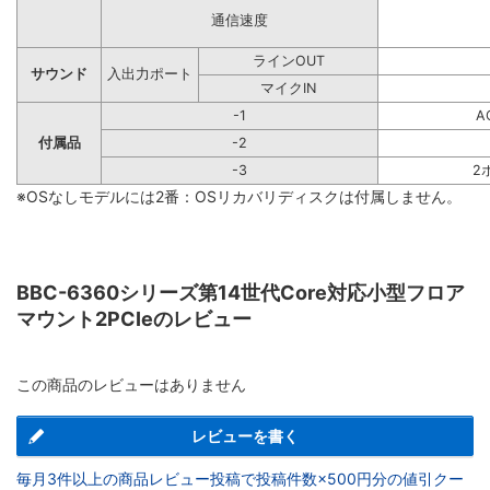
通信速度
ラインOUT
サウンド
入出力ポート
マイクIN
-1
A
付属品
-2
-3
2
※OSなしモデルには2番：OSリカバリディスクは付属しません。
BBC-6360シリーズ第14世代Core対応小型フロア
マウント2PCIeのレビュー
この商品のレビューはありません
レビューを書く
毎月3件以上の商品レビュー投稿で投稿件数×500円分の値引クー