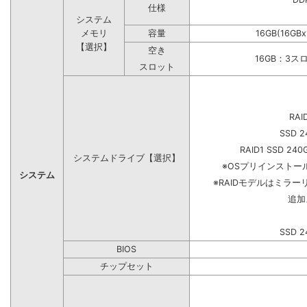
仕様
システム
メモリ
容量
16GB(16GB
【選択】
空き
16GB：3ス
スロット
RAI
SSD 2
RAID1 SSD 240
システムドライブ【選択】
※OSプリインスト
システム
※RAIDモデルはミラー
追加
SSD 2
BIOS
チップセット