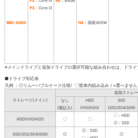
P5
：Core i5
64
：64GB
P3
：Core i3
BBC-6360
N4
：国産400W
※メインドライブと追加ドライブの選択可能な組み合わせは、ドライ
■ドライブ対応表
凡例 ：◎リムーバブルケース仕様/ 〇筐体内組み込み / ×選べません
追加ストレ
ストレージ(メイン)
なし
HDD
SSD
(無記入)
(H10/H20)
(S02/S04/S09)
〇：HDD
HDD(H10/H20)
〇
〇
◎：SSD
◎：SSD
SSD(S02/S04/S09)
◎
◎
〇：HDD