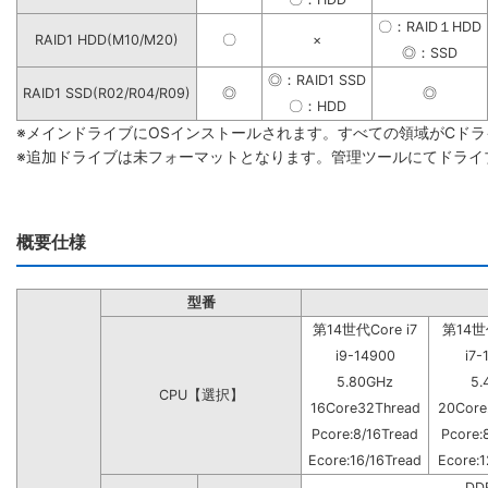
〇：RAID１HDD
RAID1 HDD(M10/M20)
〇
×
◎：SSD
◎：RAID1 SSD
RAID1 SSD(R02/R04/R09)
◎
◎
〇：HDD
※メインドライブにOSインストールされます。すべての領域がCド
※追加ドライブは未フォーマットとなります。管理ツールにてドライ
概要仕様
型番
第14世代Core i7
第14世代
i9-14900
i7-
5.80GHz
5.
CPU【選択】
16Core32Thread
20Core
Pcore:8/16Tread
Pcore:
Ecore:16/16Tread
Ecore:1
DD