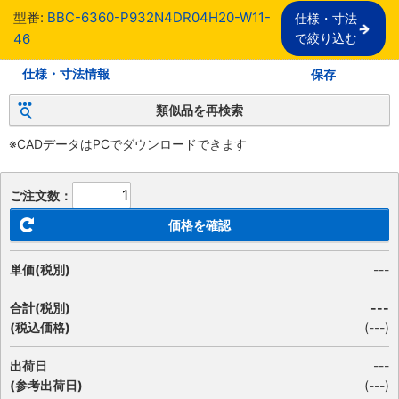
型番:
BBC-6360-P932N4DR04H20-W11-
仕様・寸法

46
で絞り込む
仕様・寸法情報
保存
類似品を再検索
※CADデータはPCでダウンロードできます
ご注文数：
価格を確認
単価(税別)
---
合計(税別)
---
(税込価格)
(
---
)
出荷日
---
(参考出荷日)
(---)