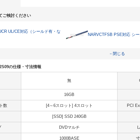
てご検討ください
0UCR UL/CE対応（シールド有・な
NARVCTFSB PSE対応 シ
－閉じる
DS02S09の仕様・寸法情報
無
16GB
ット数
[4～6スロット] 4スロット
PCI 
[SSD] SSD 240GB
ブ
DVDマルチ
1000BASE
寸