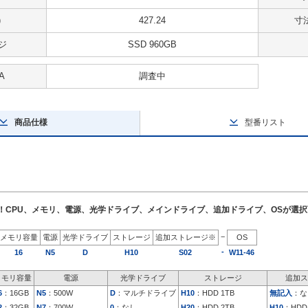
)
427.24
寸法
ジ
SSD 960GB
A
調査中
商品仕様
型番リスト
了！CPU、メモリ、電源、光学ドライブ、メインドライブ、追加ドライブ、OSが選
−
メモリ容量
電源
光学ドライブ
ストレージ
追加ストレージ※
OS
-
16
N5
D
H10
S02
W11-46
メモリ容量
電源
光学ドライブ
ストレージ
追加ス
6
：16GB
N5
：500W
D
：マルチドライブ
H10
：HDD 1TB
無記入
：な
2
：32GB
N7
：700W
0
：なし
H20
：HDD 2TB
H10
：HDD