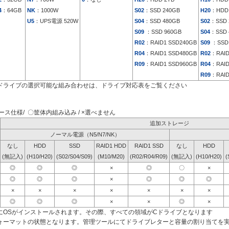
4
：64GB
NK
：1000W
S02
：SSD 240GB
H20
：HDD
U5
：UPS電源 520W
S04
：SSD 480GB
S02
：SSD 
S09
：SSD 960GB
S04
：SSD 
R02
：RAID1 SSD240GB
S09
：SSD 
R04
：RAID1 SSD480GB
R02
：RAID
R09
：RAID1 SSD960GB
R04
：RAID
R09
：RAID
ドライブの選択可能な組み合わせは、ドライブ対応表をご覧ください
ス仕様/ 〇筐体内組み込み / ×選べません
追加ストレージ
ノーマル電源（N5/N7/NK）
なし
HDD
SSD
RAID1 HDD
RAID1 SSD
なし
HDD
(無記入)
(H10/H20)
(S02/S04/S09)
(M10/M20)
(R02/R04/R09)
(無記入)
(H10/H20)
(
◎
◎
◎
×
◎
〇
×
◎
◎
◎
×
◎
◎
◎
×
×
×
×
×
×
×
◎
◎
◎
×
×
◎
×
にOSがインストールされます。その際、すべての領域がCドライブとなります
ォーマットの状態となります。管理ツールにてドライブレターと容量の割り当てを