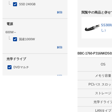
SSD 240GB
閲覧中の商品と併せ
解除
電源
SS30
し）
600W～
国産1000W
解除
BBC-1760-P316NK
光学ドライブ
OS
DVDマルチ
メモリ容量
解除
PCIバス スロ
追加ストレージ
ストレージ
SSD 960GB
光学ドライ
解除
LANタイプ