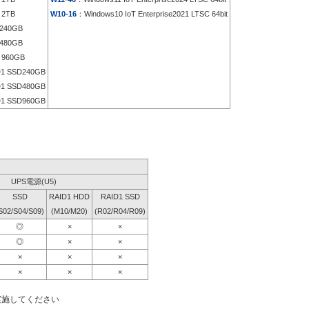
 2TB
W10-16
：Windows10 IoT Enterprise2021 LTSC 64bit
240GB
480GB
960GB
1 SSD240GB
1 SSD480GB
1 SSD960GB
UPS電源(U5)
SSD
RAID1 HDD
RAID1 SSD
S02/S04/S09)
(M10/M20)
(R02/R04/R09)
◎
×
×
◎
×
×
×
×
×
×
×
×
実施してください