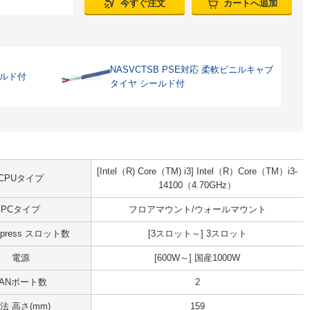
今すぐ注文
カートへ追加
NASVCTSB PSE対応 柔軟ビニルキャブ
ールド付
タイヤ シールド付
[Intel（R) Core（TM) i3] Intel（R）Core（TM）i3-
CPUタイプ
14100（4.70GHz）
PCタイプ
フロアマウント/ウォールマウント
Express スロット数
[3スロット～] 3スロット
電源
[600W～] 国産1000W
LANポート数
2
法 高さ(mm)
159