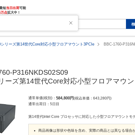
最短
当日出荷
5万点
拡大中！
760シリーズ第14世代Core対応小型フロアマウント3PCIe
BBC-1760-P316
760-P316NKDS02S09

0シリーズ第14世代Core対応小型フロアマウント
通常単価(税別)
584,800
円
税込単価
643,280
円
通常出荷日：
5日目
第14世代Intel Core プロセッサに対応した小型フロアマウントモ
商品画像は形状や色味を含め、実際の商品とは異なる場合