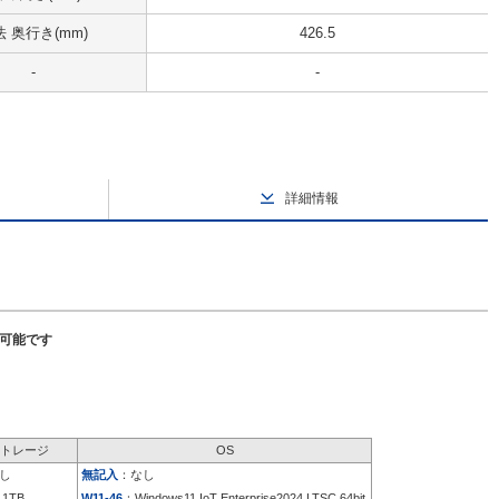
 奥行き(mm)
426.5
-
-
詳細情報
択可能です
トレージ
OS
し
無記入
：なし
 1TB
W11-46
：Windows11 IoT Enterprise2024 LTSC 64bit