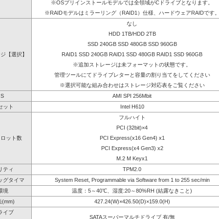
※OSプリインストールモデルでは全領域がCドライブとなります。
※RAIDモデルはミラーリング（RAID1）仕様、ハードウェアRAIDです
なし
HDD 1TB/HDD 2TB
SSD 240GB SSD 480GB SSD 960GB
ージ【選択】
RAID1 SSD 240GB RAID1 SSD 480GB RAID1 SSD 960GB
※追加ストレージは未フォーマットの状態です。
管理ツールにてドライブレターと容量の割り当てをしてください
※選択可能な組み合わせはストレージ対応表をご覧ください
OS
AMI SPI 256Mbit
セット
Intel H610
フルハイト
PCI (32bit)×4
スロット数
PCI Express(x16 Gen4) x1
PCI Express(x4 Gen3) x2
M.2 M Keyx1
リティ
TPM2.0
ッグタイマ
System Reset, Programmable via Software from 1 to 255 sec/min
環境
温度：5～40℃、湿度:20～80%RH (結露なきこと)
(mm)
427.24(W)×426.50(D)×159.0(H)
ライブ
SATAスーパーマルチドライブ 有/無