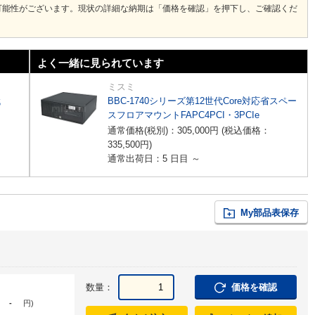
可能性がございます。現状の詳細な納期は「価格を確認」を押下し、ご確認くだ
よく一緒に見られています
ミスミ
代
BBC-1740シリーズ第12世代Core対応省スペー
スフロアマウントFAPC4PCI・3PCIe
通常価格(税別)：
305,000
円
(税込価格：
335,500
円
)
通常出荷日：5 日目 ～
My部品表保存
数量：
価格を確認
-
円
)