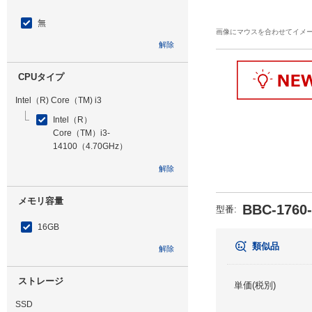
無
画像にマウスを合わせてイメ
解除
CPUタイプ
Intel（R) Core（TM) i3
Intel（R）
Core（TM）i3-
14100（4.70GHz）
解除
メモリ容量
BBC-1760
型番
:
16GB
類似品
解除
ストレージ
単価(税別)
SSD