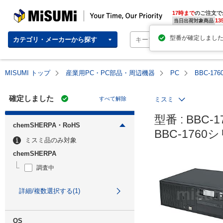
MISUMI | Your Time, Our Priority
17時まで
のご注文で
13
当日出荷対象商品
カテゴリ・メーカーから探す
MISUMI トップ
産業用PC・PC部品・周辺機器
PC
BBC-1
確定しました
すべて解除
ミスミ
型番 : BBC-1
chemSHERPA・RoHS
BBC-176
ミスミ品のみ対象
chemSHERPA
調査中
詳細/複数選択する(1)
OS