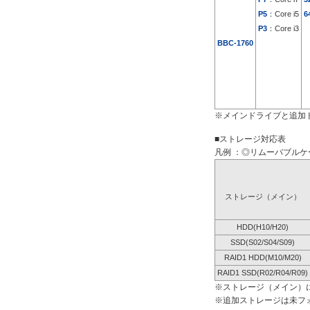
P5
：Core i5
6
P3
：Core i3
BBC-1760
※メインドライブと追加
■ストレージ対応表
凡例 ：◎リムーバブルケー
ストレージ（メイン）
HDD(H10/H20)
SSD(S02/S04/S09)
RAID1 HDD(M10/M20)
RAID1 SSD(R02/R04/R09)
※ストレージ（メイン）
※追加ストレージは未フ