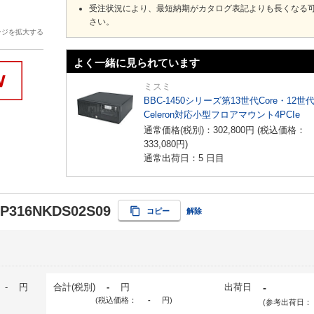
受注状況により、最短納期がカタログ表記よりも長くなる
さい。
ージを拡大する
よく一緒に見られています
ミスミ
BBC-1450シリーズ第13世代Core・12世
Celeron対応小型フロアマウント4PCIe
通常価格(税別)：
302,800
円
(税込価格：
333,080
円
)
通常出荷日：5 日目
-P316NKDS02S09
コピー
解除
-
円
合計(税別)
-
円
出荷日
-
(税込価格：
-
円
)
(参考出荷日：