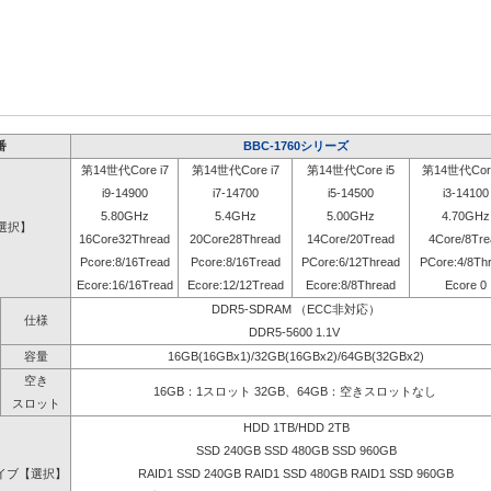
番
BBC-1760シリーズ
第14世代Core i7
第14世代Core i7
第14世代Core i5
第14世代Core
i9-14900
i7-14700
i5-14500
i3-14100
5.80GHz
5.4GHz
5.00GHz
4.70GHz
選択】
16Core32Thread
20Core28Thread
14Core/20Tread
4Core/8Tre
Pcore:8/16Tread
Pcore:8/16Tread
PCore:6/12Thread
PCore:4/8Th
Ecore:16/16Tread
Ecore:12/12Tread
Ecore:8/8Thread
Ecore 0
DDR5-SDRAM （ECC非対応）
仕様
DDR5-5600 1.1V
容量
16GB(16GBx1)/32GB(16GBx2)/64GB(32GBx2)
空き
16GB：1スロット 32GB、64GB：空きスロットなし
スロット
HDD 1TB/HDD 2TB
SSD 240GB SSD 480GB SSD 960GB
イブ【選択】
RAID1 SSD 240GB RAID1 SSD 480GB RAID1 SSD 960GB