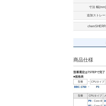
出荷日
寸法 幅(mm
すべて
追加ストレー
5日以内
chemSHERP
商品仕様
型番選定は7STEPで完
■規格表
−
型番
CPUタイプ
-
BBC-1760
P3
型番
CPUタイプ
P9
：Core i9
1
P7
：Core i7
3