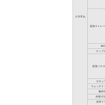
システム
追加ストレ
BI
チップ
拡張バス
セキュ
ウォッチド
動作
外形寸法
光学ド