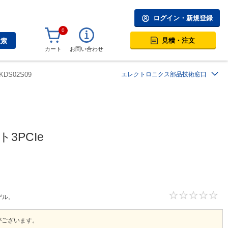
ログイン・新規登録
0
見積・注文
検索
カート
お問い合わせ
NKDS02S09
エレクトロニクス部品技術窓口
3PCIe
デル。
がございます。