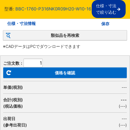
仕様・寸法

型番:
BBC-1760-P316NK0R09H20-W10-16
で絞り込む
仕様・寸法情報
保存
類似品を再検索
※CADデータはPCでダウンロードできます
ご注文数：
価格を確認
単価(税別)
---
合計(税別)
---
(税込価格)
(
---
)
出荷日
---
(参考出荷日)
(---)