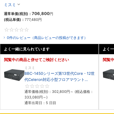
マウント3PCIe
ミスミ
706,800
通常単価(税別)：
円
(税込単価)：
777,480
円
0
0件のレビュー（商品レビューの投稿ができます）
よく一緒に見られています
よく一
閲覧中の商品と併せてご検討ください
閲覧
ミスミ
BBC-1450シリーズ第13世代Core・12世
代Celeron対応小型フロアマウント
4PCIe
0
通常価格(税別)：
302,800
円
～
(税込価格：
333,080
円
～)
通常出荷日：5 日目