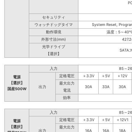
PC
セキュリティ
ウォッチドッグタイマ
System Reset, Progra
動作環境
温度：5～40℃
外形寸法(mm)
427.
光学ドライブ
SAT
【選択】
入力
85～2
定格電圧
＋3.3V
＋5V
＋12V
電源
【選択】
最大出力
出力
30A
33A
30A
国産500W
電流
効率
入力
85～2
定格電圧
＋3.3V
＋5V
＋12V1
電源
【選択】
最大出力
出力
16A
16A
18A