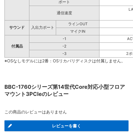
ポート
L
通信速度
ラインOUT
サウンド
入出力ポート
マイクIN
-1
A
付属品
-2
-3
2
※OSなしモデルには2番：OSリカバリディスクは付属しません。
BBC-1760シリーズ第14世代Core対応小型フロア
マウント3PCIeのレビュー
この商品のレビューはありません
レビューを書く