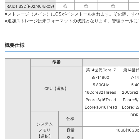
RAID1 SSD(R02/R04/R09)
◎
◎
◎
※ストレージ（メイン）にOSがインストールされます。その際、す
※追加ストレージは未フォーマットの状態となります。管理ツールに
概要仕様
型番
第14世代Core i7
第14世代C
i9-14900
i7-1
5.80GHz
5.4
CPU【選択】
16Core32Thread
20Core2
Pcore:8/16Tread
Pcore:8/
Ecore:16/16Tread
Ecore:12
DD
仕様
システム
メモリ
容量
16GB(16GBx
【選択】
空き