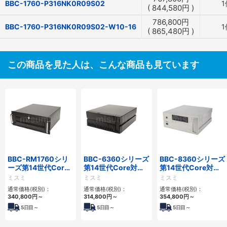
BBC-1760-P316NK0R09S02
1
(
844,580
円
)
786,800
円
BBC-1760-P316NK0R09S02-W10-16
1
(
865,480
円
)
この商品を見た人は、こんな商品も見ています
BBC-RM1760シリ
BBC-6360シリーズ
BBC-8360シリーズ
ーズ第14世代Core
第14世代Core対応
第14世代Core対応
対応ラックマウント
小型フロアマウント
フロアマウント
ミスミ
ミスミ
ミスミ
3PCIe
2PCIe
2PCIe
通常価格(税別)：
通常価格(税別)：
通常価格(税別)：
340,800
円
～
314,800
円
～
354,800
円
～
5
日目～
5
日目～
5
日目～