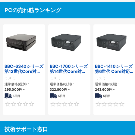
PCの売れ筋ランキング
BBC-6340シリーズ
BBC-1760シリーズ
BBC-1410シリーズ
第12世代Core対応
第14世代Core対応
第6世代 Core対応フ
小型フロアマウント
小型フロアマウント
ロアマウントFAPC
ミスミ
ミスミ
ミスミ
PC2PCI/2PCIe
3PCIe
3PCI・3PCIe
通常価格(税別)：
通常価格(税別)：
通常価格(税別)：
295,000
円
～
322,800
円
～
243,600
円
～
5日目
5日目
5日目
0
0
技術サポート窓口