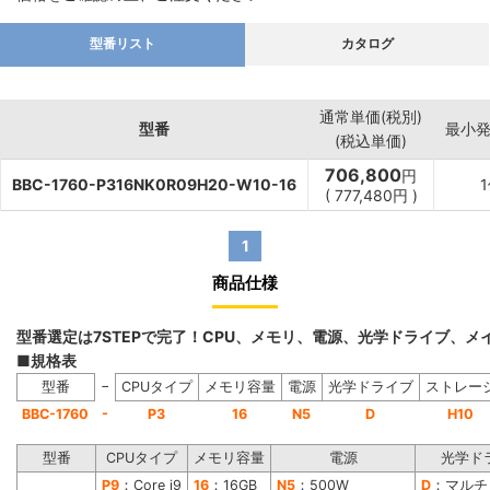
型番リスト
カタログ
通常単価(税別)
型番
最小
(税込単価)
706,800
円
BBC-1760-P316NK0R09H20-W10-16
(
777,480
円
)
1
商品仕様
型番選定は7STEPで完了！CPU、メモリ、電源、光学ドライブ、
■規格表
−
型番
CPUタイプ
メモリ容量
電源
光学ドライブ
ストレー
-
BBC-1760
P3
16
N5
D
H10
型番
CPUタイプ
メモリ容量
電源
光学ド
P9
：Core i9
16
：16GB
N5
：500W
D
：マルチ