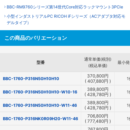
BBC-RM9760シリーズ第14世代Core対応ラックマウント3PCIe
小型インダストリアルPC RICOH iFシリーズ（ACアダプタ対応モ
デルタイプ）
この商品のバリエーション
通常単価(税別)
型番
最小発
(税込単価)
370,800
円
BBC-1760-P316N50H10H10
1
(
407,880
円
)
389,800
円
BBC-1760-P316N50H10H10-W10-16
1
(
428,780
円
)
389,800
円
BBC-1760-P316N50H10H10-W11-46
1
(
428,780
円
)
706,800
円
BBC-1760-P316NK0R09H20-W11-46
1
(
777,480
円
)
767,800
円