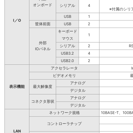
オンボード
シリアル
4
※付属のシリ
USB
1
I／O
筐体前面
USB
2
キーボード
1
マウス
外部
シリアル
2
R
IOパネル
USB3.2
4
USB2.0
2
アクセラレータ
ビデオメモリ
アナログ
表示機能
最大解像度
デジタル
アナログ
コネクタ形状
デジタル
ネットワーク規格
10BASE-T、100
コントローラチップ
LAN