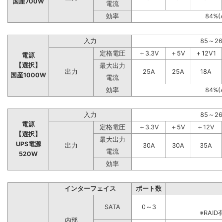
国産700W
電流
効率
84%(
入力
85～2
定格電圧
＋3.3V
＋5V
＋12V1
電源
【選択】
最大出力
出力
25A
25A
18A
国産1000W
電流
効率
84%(
入力
85～2
電源
定格電圧
＋3.3V
＋5V
＋12V
【選択】
最大出力
UPS電源
出力
30A
30A
35A
電流
520W
効率
インターフェイス
ポート数
SATA
0～3
※RA
内部