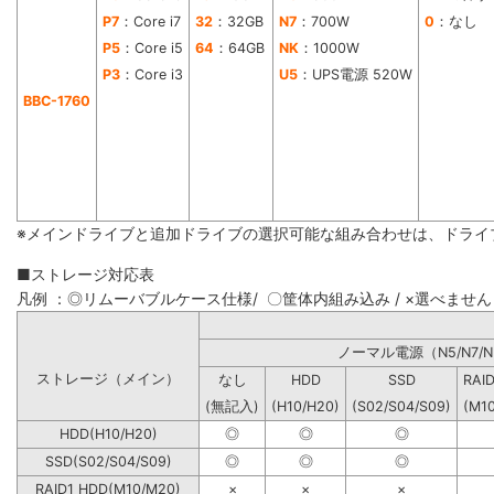
P7
：Core i7
32
：32GB
N7
：700W
0
：なし
P5
：Core i5
64
：64GB
NK
：1000W
P3
：Core i3
U5
：UPS電源 520W
BBC-1760
※メインドライブと追加ドライブの選択可能な組み合わせは、ドライ
■ストレージ対応表
凡例 ：◎リムーバブルケース仕様/ 〇筐体内組み込み / ×選べません
ノーマル電源（N5/N7/N
ストレージ（メイン）
なし
HDD
SSD
RAI
(無記入)
(H10/H20)
(S02/S04/S09)
(M1
HDD(H10/H20)
◎
◎
◎
SSD(S02/S04/S09)
◎
◎
◎
RAID1 HDD(M10/M20)
×
×
×