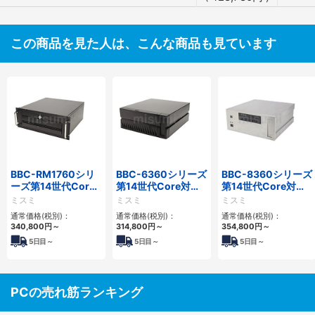
この商品を見た人は、こんな商品も見ています
BBC-RM1760シリ
BBC-6360シリーズ
BBC-8360シリーズ
ーズ第14世代Core
第14世代Core対応
第14世代Core対応
対応ラックマウント
小型フロアマウント
フロアマウント
ミスミ
ミスミ
ミスミ
3PCIe
2PCIe
2PCIe
通常価格(税別)：
通常価格(税別)：
通常価格(税別)：
340,800
円
～
314,800
円
～
354,800
円
～
5
日目～
5
日目～
5
日目～
PCの売れ筋ランキング