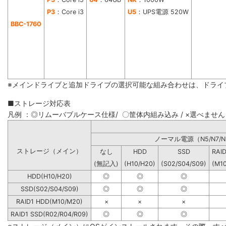
P3
：Core i3
U5
：UPS電源 520W
BBC-1760
※メインドライブと追加ドライブの選択可能な組み合わせは、ドライ
■ストレージ対応表
凡例 ：◎リムーバブルケース仕様/ 〇筐体内組み込み / ×選べません
ノーマル電源（N5/N7/N
ストレージ（メイン）
なし
HDD
SSD
RAI
(無記入)
(H10/H20)
(S02/S04/S09)
(M1
HDD(H10/H20)
◎
◎
◎
SSD(S02/S04/S09)
◎
◎
◎
RAID1 HDD(M10/M20)
×
×
×
RAID1 SSD(R02/R04/R09)
◎
◎
◎