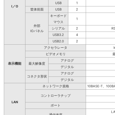
USB
1
I／O
筐体前面
USB
2
キーボード
1
マウス
外部
シリアル
2
R
IOパネル
USB3.2
4
USB2.0
2
アクセラレータ
ビデオメモリ
アナログ
表示機能
最大解像度
デジタル
アナログ
コネクタ形状
デジタル
ネットワーク規格
10BASE-T、100
コントローラチップ
LAN
ポート
L
通信速度