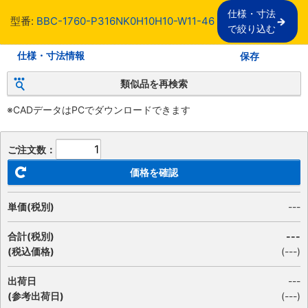
仕様・寸法

型番:
BBC-1760-P316NK0H10H10-W11-46
で絞り込む
仕様・寸法情報
保存
類似品を再検索
※CADデータはPCでダウンロードできます
ご注文数：
価格を確認
単価(税別)
---
合計(税別)
---
(税込価格)
(
---
)
出荷日
---
(参考出荷日)
(---)