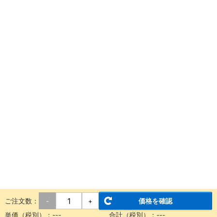
ご注文数：
価格を確認
-
+
単価（税別）：
---
合計（税別）：
---