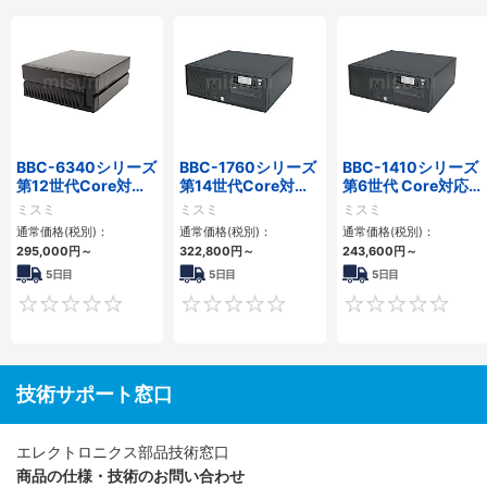
BBC-6340シリーズ
BBC-1760シリーズ
BBC-1410シリーズ
第12世代Core対応
第14世代Core対応
第6世代 Core対応フ
小型フロアマウント
小型フロアマウント
ロアマウントFAPC
ミスミ
ミスミ
ミスミ
PC2PCI/2PCIe
3PCIe
3PCI・3PCIe
通常価格(税別)：
通常価格(税別)：
通常価格(税別)：
295,000
円
～
322,800
円
～
243,600
円
～
5日目
5日目
5日目
0
0
技術サポート窓口
エレクトロニクス部品技術窓口
商品の仕様・技術のお問い合わせ