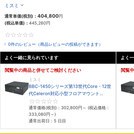
マウント3PCIe
ミスミ
404,800
通常単価(税別)：
円
(税込単価)：
445,280
円
0
0件のレビュー（商品レビューの投稿ができます）
よく一緒に見られています
よく一
閲覧中の商品と併せてご検討ください
閲覧
ミスミ
BBC-1450シリーズ第13世代Core・12世
代Celeron対応小型フロアマウント
4PCIe
0
通常価格(税別)：
302,800
円
～
(税込価格：
333,080
円
～)
通常出荷日：5 日目