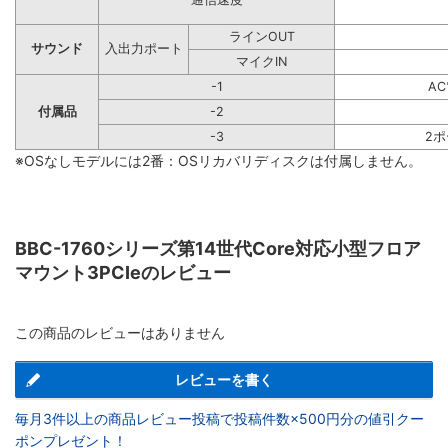
ラインOUT
サウンド
入出力ポート
マイクIN
-1
A
付属品
-2
-3
2
※OSなしモデルには2番：OSリカバリディスクは付属しません。
BBC-1760シリーズ第14世代Core対応小型フロア
マウント3PCIeのレビュー
この商品のレビューはありません
レビューを書く
毎月3件以上の商品レビュー投稿で投稿件数×500円分の値引クー
ポンプレゼント！