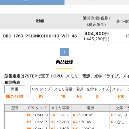
通常単価(税別)
型番
最小発
(税込単価)
404,800
円
BBC-1760-P316NK0H10H10-W11-46
1
(
445,280
円
)
1
商品仕様
型番選定は7STEPで完了！CPU、メモリ、電源、光学ドライブ、
■規格表
−
型番
CPUタイプ
メモリ容量
電源
光学ドライブ
ストレー
-
BBC-1760
P3
16
N5
D
H10
型番
CPUタイプ
メモリ容量
電源
光学ド
P9
：Core i9
16
：16GB
N5
：500W
D
：マルチ
P7
：Core i7
32
：32GB
N7
：700W
0
：なし
P5
：Core i5
64
：64GB
NK
：1000W