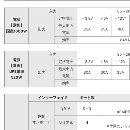
入力
85～2
定格電圧
＋3.3V
＋5V
＋12V1
電源
【選択】
最大出力
出力
25A
25A
18A
国産1000W
電流
効率
84%(
入力
85～2
電源
定格電圧
＋3.3V
＋5V
＋12V
【選択】
最大出力
UPS電源
出力
30A
30A
35A
電流
520W
効率
インターフェイス
ポート数
SATA
0～3
※RA
内部
オンボード
シリアル
4
※付属のシリ