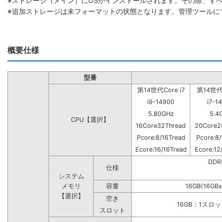
※ストレージ（メイン）にOSがインストールされます。その際、す
※追加ストレージは未フォーマットの状態となります。管理ツールに
概要仕様
型番
第14世代Core i7
第14世代C
i9-14900
i7-1
5.80GHz
5.4
CPU【選択】
16Core32Thread
20Core2
Pcore:8/16Tread
Pcore:8/
Ecore:16/16Tread
Ecore:12
DD
仕様
システム
メモリ
容量
16GB(16GBx
【選択】
空き
16GB：1スロ
スロット