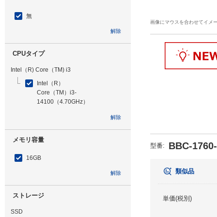
無
画像にマウスを合わせてイメ
解除
CPUタイプ
Intel（R) Core（TM) i3
Intel（R）
Core（TM）i3-
14100（4.70GHz）
解除
メモリ容量
BBC-1760
型番
:
16GB
類似品
解除
ストレージ
単価(税別)
SSD