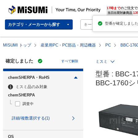
MISUMI | Your Time, Our Priority
17時まで
のご注文で
13
当日出荷対象商品
カテゴリ・メーカーから探す
MISUMI トップ
産業用PC・PC部品・周辺機器
PC
BBC-1
確定しました
すべて解除
ミスミ
型番 : BBC-1
chemSHERPA・RoHS
BBC-176
ミスミ品のみ対象
chemSHERPA
調査中
詳細/複数選択する(1)
OS