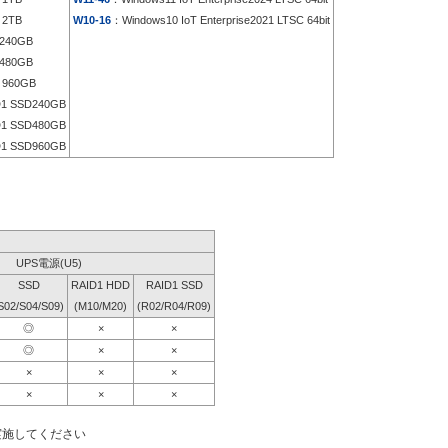
 2TB
W10-16
：Windows10 IoT Enterprise2021 LTSC 64bit
240GB
480GB
960GB
1 SSD240GB
1 SSD480GB
1 SSD960GB
UPS電源(U5)
SSD
RAID1 HDD
RAID1 SSD
S02/S04/S09)
(M10/M20)
(R02/R04/R09)
◎
×
×
◎
×
×
×
×
×
×
×
×
実施してください