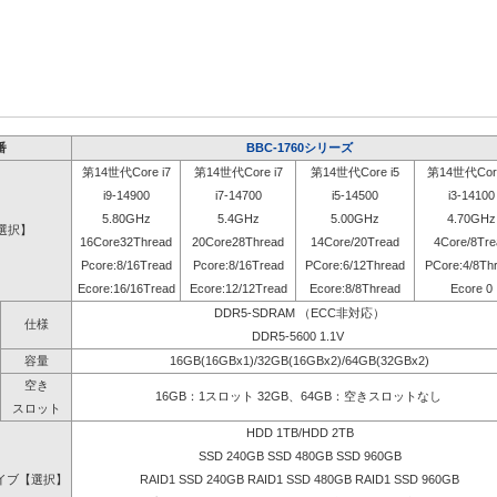
番
BBC-1760シリーズ
第14世代Core i7
第14世代Core i7
第14世代Core i5
第14世代Core
i9-14900
i7-14700
i5-14500
i3-14100
5.80GHz
5.4GHz
5.00GHz
4.70GHz
選択】
16Core32Thread
20Core28Thread
14Core/20Tread
4Core/8Tre
Pcore:8/16Tread
Pcore:8/16Tread
PCore:6/12Thread
PCore:4/8Th
Ecore:16/16Tread
Ecore:12/12Tread
Ecore:8/8Thread
Ecore 0
DDR5-SDRAM （ECC非対応）
仕様
DDR5-5600 1.1V
容量
16GB(16GBx1)/32GB(16GBx2)/64GB(32GBx2)
空き
16GB：1スロット 32GB、64GB：空きスロットなし
スロット
HDD 1TB/HDD 2TB
SSD 240GB SSD 480GB SSD 960GB
イブ【選択】
RAID1 SSD 240GB RAID1 SSD 480GB RAID1 SSD 960GB