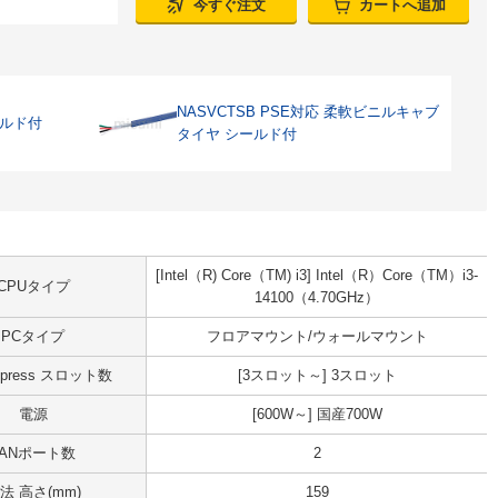
今すぐ注文
カートへ追加
NASVCTSB PSE対応 柔軟ビニルキャブ
ールド付
タイヤ シールド付
[Intel（R) Core（TM) i3] Intel（R）Core（TM）i3-
CPUタイプ
14100（4.70GHz）
PCタイプ
フロアマウント/ウォールマウント
Express スロット数
[3スロット～] 3スロット
電源
[600W～] 国産700W
LANポート数
2
法 高さ(mm)
159