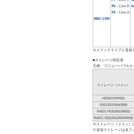
P5
：Core i5
6
P3
：Core i3
BBC-1760
※メインドライブと追加
■ストレージ対応表
凡例 ：◎リムーバブルケー
ストレージ（メイン）
HDD(H10/H20)
SSD(S02/S04/S09)
RAID1 HDD(M10/M20)
RAID1 SSD(R02/R04/R09)
※ストレージ（メイン）
※追加ストレージは未フ