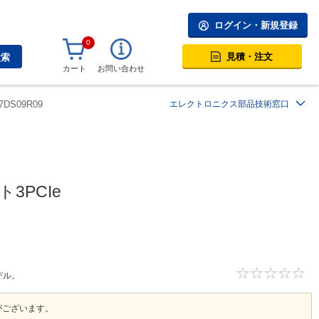
ログイン・新規登録
0
見積・注文
検索
カート
お問い合わせ
N7DS09R09
エレクトロニクス部品技術窓口
3PCIe
デル。
がございます。