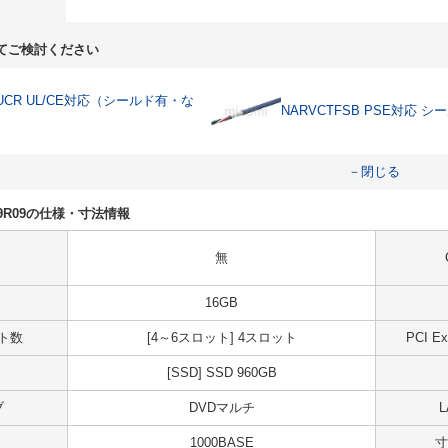
てご検討ください
0UCR UL/CE対応（シールド有・な
NARVCTFSB PSE対応 シ
－閉じる
DS09R09の仕様・寸法情報
無
16GB
ット数
[4～6スロット] 4スロット
PCI 
[SSD] SSD 960GB
ブ
DVDマルチ
1000BASE
寸