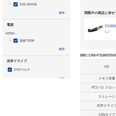
SSD 960GB
閲覧中の商品と併せ
解除
電源
SS30
し）
600W～
国産700W
解除
BBC-1760-P316N7
光学ドライブ
OS
DVDマルチ
メモリ容量
解除
PCIバス スロ
追加ストレージ
ストレージ
SSD 960GB ミラーリング
光学ドライ
解除
LANタイプ