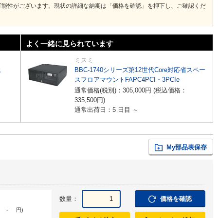
可能性がございます。現状の詳細な納期は「価格を確認」を押下し、ご確認くだ
よく一緒に見られています
ミスミ
代
BBC-1740シリーズ第12世代Core対応省スペー
スフロアマウントFAPC4PCI・3PCIe
通常価格(税別)：
305,000
円
(税込価格：
335,500
円
)
通常出荷日：5 日目 ～
My部品表保存
数量：
価格を確認
-
円
)