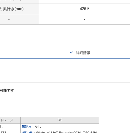
 奥行き(mm)
426.5
-
-
詳細情報
択可能です
トレージ
OS
し
無記入
：なし
 1TB
W11-46
：Windows11 IoT Enterprise2024 LTSC 64bit