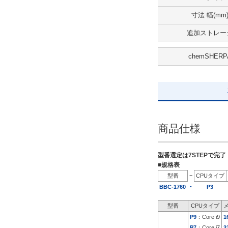
出荷日
寸法 幅(mm
すべて
追加ストレー
5日以内
chemSHERP
商品仕様
型番選定は7STEPで完
■規格表
−
型番
CPUタイプ
-
BBC-1760
P3
型番
CPUタイプ
P9
：Core i9
1
P7
：Core i7
3