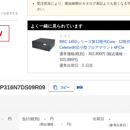
受注状況により、最短納期がカタログ表記よりも長くなる
さい。
ージを拡大する
よく一緒に見られています
ミスミ
BBC-1450シリーズ第13世代Core・12世
Celeron対応小型フロアマウント4PCIe
通常価格(税別)：
302,800
円
(税込価格：
333,080
円
)
通常出荷日：5 日目
-P316N7DS09R09
コピー
解除
-
円
合計(税別)
-
円
出荷日
-
(税込価格：
-
円
)
(参考出荷日：