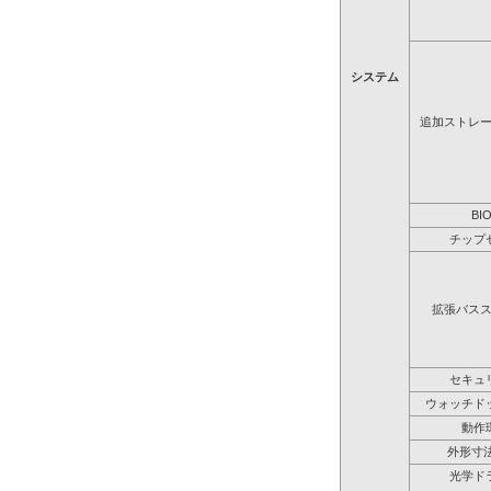
システム
追加ストレ
BI
チップ
拡張バス
セキュ
ウォッチド
動作
外形寸法
光学ド