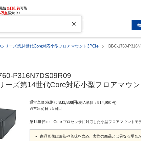
最短
当日出荷
5万点
拡大中！
760シリーズ第14世代Core対応小型フロアマウント3PCIe
BBC-1760-P316
760-P316N7DS09R09

0シリーズ第14世代Core対応小型フロアマウント
通常単価(税別)
831,800
円
税込単価
914,980
円
通常出荷日：
5日目
第14世代Intel Core プロセッサに対応した小型フロアマウントモ
商品画像は形状や色味を含め、実際の商品とは異なる場合