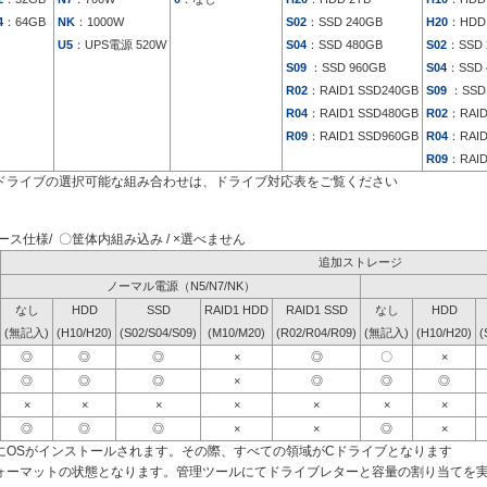
4
：64GB
NK
：1000W
S02
：SSD 240GB
H20
：HDD
U5
：UPS電源 520W
S04
：SSD 480GB
S02
：SSD 
S09
：SSD 960GB
S04
：SSD 
R02
：RAID1 SSD240GB
S09
：SSD 
R04
：RAID1 SSD480GB
R02
：RAID
R09
：RAID1 SSD960GB
R04
：RAID
R09
：RAID
ドライブの選択可能な組み合わせは、ドライブ対応表をご覧ください
ス仕様/ 〇筐体内組み込み / ×選べません
追加ストレージ
ノーマル電源（N5/N7/NK）
なし
HDD
SSD
RAID1 HDD
RAID1 SSD
なし
HDD
(無記入)
(H10/H20)
(S02/S04/S09)
(M10/M20)
(R02/R04/R09)
(無記入)
(H10/H20)
(
◎
◎
◎
×
◎
〇
×
◎
◎
◎
×
◎
◎
◎
×
×
×
×
×
×
×
◎
◎
◎
×
×
◎
×
にOSがインストールされます。その際、すべての領域がCドライブとなります
ォーマットの状態となります。管理ツールにてドライブレターと容量の割り当てを