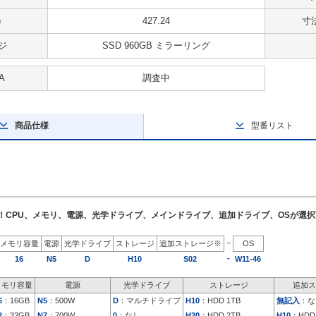
)
427.24
寸法
ジ
SSD 960GB ミラーリング
A
調査中
商品仕様
型番リスト
了！CPU、メモリ、電源、光学ドライブ、メインドライブ、追加ドライブ、OSが選
−
メモリ容量
電源
光学ドライブ
ストレージ
追加ストレージ※
OS
-
16
N5
D
H10
S02
W11-46
メモリ容量
電源
光学ドライブ
ストレージ
追加ス
6
：16GB
N5
：500W
D
：マルチドライブ
H10
：HDD 1TB
無記入
：な
2
：32GB
N7
：700W
0
：なし
H20
：HDD 2TB
H10
：HDD