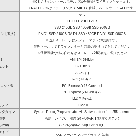
※OSプリインストールモデルでは全領域がCドライブとなります。
※RAIDモデルはミラーリング（RAID1）仕様、ハードウェアRAIDです
なし
HDD 1TB/HDD 2TB
SSD 240GB SSD 480GB SSD 960GB
ージ【選択】
RAID1 SSD 240GB RAID1 SSD 480GB RAID1 SSD 960GB
※追加ストレージは未フォーマットの状態です。
管理ツールにてドライブレターと容量の割り当てをしてください
※選択可能な組み合わせはストレージ対応表をご覧ください
OS
AMI SPI 256Mbit
セット
Intel H610
フルハイト
PCI (32bit)×4
スロット数
PCI Express(x16 Gen4) x1
PCI Express(x4 Gen3) x2
M.2 M Keyx1
リティ
TPM2.0
ッグタイマ
System Reset, Programmable via Software from 1 to 255 sec/min
環境
温度：5～40℃、湿度:20～80%RH (結露なきこと)
(mm)
427.24(W)×426.50(D)×159.0(H)
ライブ
SATAスーパーマルチドライブ 有/無