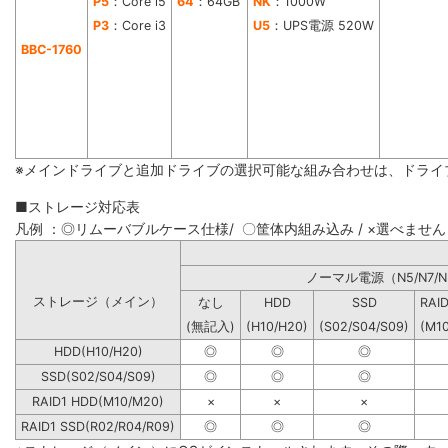
P5
：Core i5
64
：64GB
NK
：1000W
P3
：Core i3
U5
：UPS電源 520W
BBC-1760
※メインドライブと追加ドライブの選択可能な組み合わせは、ドライ
■ストレージ対応表
凡例 ：◎リムーバブルケース仕様/ 〇筐体内組み込み / ×選べません
ノーマル電源（N5/N7/N
ストレージ（メイン）
なし
HDD
SSD
RAI
(無記入)
(H10/H20)
(S02/S04/S09)
(M1
HDD(H10/H20)
◎
◎
◎
SSD(S02/S04/S09)
◎
◎
◎
RAID1 HDD(M10/M20)
×
×
×
RAID1 SSD(R02/R04/R09)
◎
◎
◎