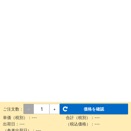
ご注文数：
価格を確認
-
+
単価（税別）：
---
合計（税別）：
---
出荷日：
---
（税込価格）：
---
（参考出荷日）：
---