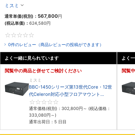
マウント3PCIe
ミスミ
567,800
通常単価(税別)：
円
(税込単価)：
624,580
円
0
0件のレビュー（商品レビューの投稿ができます）
よく一緒に見られています
よく一
閲覧中の商品と併せてご検討ください
閲覧
ミスミ
BBC-1450シリーズ第13世代Core・12世
代Celeron対応小型フロアマウント
4PCIe
0
通常価格(税別)：
302,800
円
～
(税込価格：
333,080
円
～)
通常出荷日：5 日目