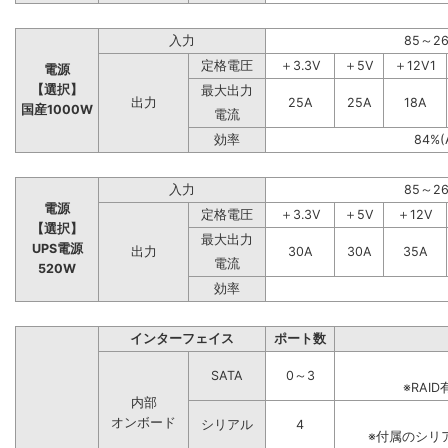
入力
85～2
定格電圧
＋3.3V
＋5V
＋12V1
電源
【選択】
最大出力
出力
25A
25A
18A
国産1000W
電流
効率
84%(
入力
85～2
電源
定格電圧
＋3.3V
＋5V
＋12V
【選択】
最大出力
UPS電源
出力
30A
30A
35A
電流
520W
効率
インターフェイス
ポート数
SATA
0～3
※RA
内部
オンボード
シリアル
4
※付属のシリ