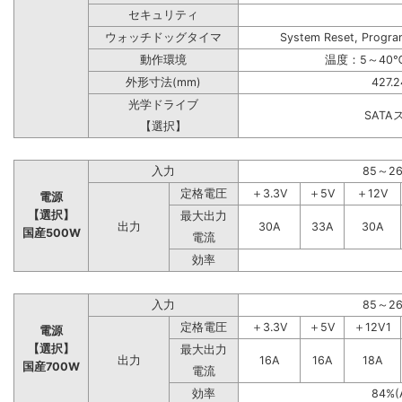
セキュリティ
ウォッチドッグタイマ
System Reset, Progra
動作環境
温度：5～40℃
外形寸法(mm)
427.
光学ドライブ
SAT
【選択】
入力
85～2
定格電圧
＋3.3V
＋5V
＋12V
電源
【選択】
最大出力
出力
30A
33A
30A
国産500W
電流
効率
入力
85～2
定格電圧
＋3.3V
＋5V
＋12V1
電源
【選択】
最大出力
出力
16A
16A
18A
国産700W
電流
効率
84%(