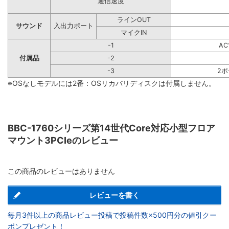
通信速度
ラインOUT
サウンド
入出力ポート
マイクIN
-1
A
付属品
-2
-3
2
※OSなしモデルには2番：OSリカバリディスクは付属しません。
BBC-1760シリーズ第14世代Core対応小型フロア
マウント3PCIeのレビュー
この商品のレビューはありません
レビューを書く
毎月3件以上の商品レビュー投稿で投稿件数×500円分の値引クー
ポンプレゼント！