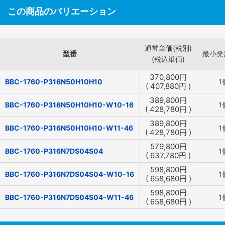
この商品のバリエーション
通常単価(税別)
型番
最小発
(税込単価)
370,800
円
BBC-1760-P316N50H10H10
1
(
407,880
円
)
389,800
円
BBC-1760-P316N50H10H10-W10-16
1
(
428,780
円
)
389,800
円
BBC-1760-P316N50H10H10-W11-46
1
(
428,780
円
)
579,800
円
BBC-1760-P316N7DS04S04
1
(
637,780
円
)
598,800
円
BBC-1760-P316N7DS04S04-W10-16
1
(
658,680
円
)
598,800
円
BBC-1760-P316N7DS04S04-W11-46
1
(
658,680
円
)