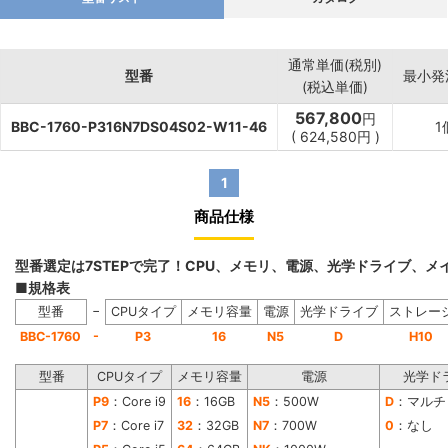
通常単価(税別)
型番
最小発
(税込単価)
567,800
円
BBC-1760-P316N7DS04S02-W11-46
1
(
624,580
円
)
1
商品仕様
型番選定は7STEPで完了！CPU、メモリ、電源、光学ドライブ、
■規格表
−
型番
CPUタイプ
メモリ容量
電源
光学ドライブ
ストレー
-
BBC-1760
P3
16
N5
D
H10
型番
CPUタイプ
メモリ容量
電源
光学ド
P9
：Core i9
16
：16GB
N5
：500W
D
：マルチ
P7
：Core i7
32
：32GB
N7
：700W
0
：なし