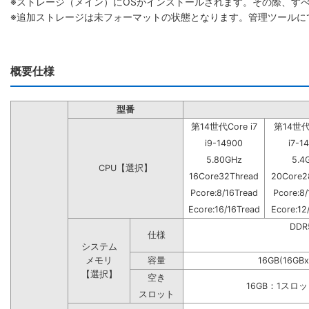
※ストレージ（メイン）にOSがインストールされます。その際、す
※追加ストレージは未フォーマットの状態となります。管理ツールに
概要仕様
型番
第14世代Core i7
第14世代C
i9-14900
i7-1
5.80GHz
5.4
CPU【選択】
16Core32Thread
20Core2
Pcore:8/16Tread
Pcore:8/
Ecore:16/16Tread
Ecore:12
DD
仕様
システム
メモリ
容量
16GB(16GBx
【選択】
空き
16GB：1スロ
スロット