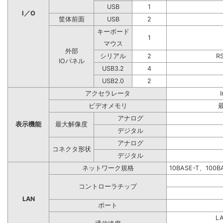
USB
1
I／O
筐体前面
USB
2
キーボード
1
マウス
外部
シリアル
2
R
IOパネル
USB3.2
4
USB2.0
2
アクセラレータ
ビデオメモリ
アナログ
表示機能
最大解像度
デジタル
アナログ
コネクタ形状
デジタル
ネットワーク規格
10BASE-T、100
コントローラチップ
LAN
ポート
L