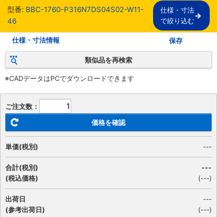
型番:
BBC-1760-P316N7DS04S02-W11-
仕様・寸法

46
で絞り込む
仕様・寸法情報
保存
類似品を再検索
※CADデータはPCでダウンロードできます
ご注文数：
価格を確認
単価(税別)
---
合計(税別)
---
(税込価格)
(
---
)
出荷日
---
(参考出荷日)
(---)