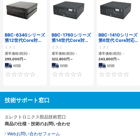
BBC-6340シリーズ
BBC-1760シリーズ
BBC-1410シリーズ
第12世代Core対応
第14世代Core対応
第6世代 Core対応フ
小型フロアマウント
小型フロアマウント
ロアマウントFAPC
ミスミ
ミスミ
ミスミ
PC2PCI/2PCIe
3PCIe
3PCI・3PCIe
通常価格(税別)：
通常価格(税別)：
通常価格(税別)：
295,000
円
～
322,800
円
～
243,600
円
～
5日目
5日目
5日目
0
0
技術サポート窓口
エレクトロニクス部品技術窓口
商品の仕様・技術のお問い合わせ
Webお問い合わせフォーム