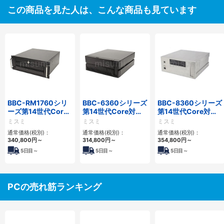
この商品を見た人は、こんな商品も見ています
BBC-RM1760シリ
BBC-6360シリーズ
BBC-8360シリーズ
ーズ第14世代Core
第14世代Core対応
第14世代Core対応
対応ラックマウント
小型フロアマウント
フロアマウント
ミスミ
ミスミ
ミスミ
3PCIe
2PCIe
2PCIe
通常価格(税別)：
通常価格(税別)：
通常価格(税別)：
340,800
円
～
314,800
円
～
354,800
円
～
5
日目～
5
日目～
5
日目～
PCの売れ筋ランキング