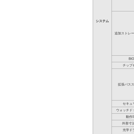
システム
追加ストレ
BI
チップ
拡張バス
セキュ
ウォッチド
動作
外形寸法
光学ド