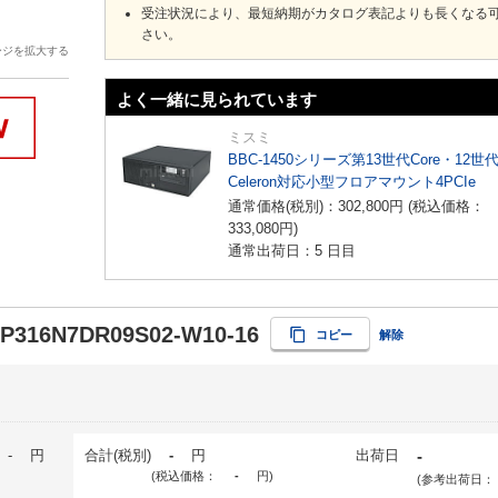
受注状況により、最短納期がカタログ表記よりも長くなる
さい。
ージを拡大する
よく一緒に見られています
ミスミ
BBC-1450シリーズ第13世代Core・12世
Celeron対応小型フロアマウント4PCIe
通常価格(税別)：
302,800
円
(税込価格：
333,080
円
)
通常出荷日：5 日目
-P316N7DR09S02-W10-16
コピー
解除
-
円
合計(税別)
-
円
出荷日
-
(税込価格：
-
円
)
(参考出荷日：