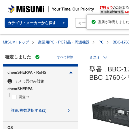
MISUMI | Your Time, Our Priority
17時まで
のご注文で
13
当日出荷対象商品
カテゴリ・メーカーから探す
MISUMI トップ
産業用PC・PC部品・周辺機器
PC
BBC-1
確定しました
すべて解除
ミスミ
型番 : BBC-1
chemSHERPA・RoHS
BBC-176
ミスミ品のみ対象
chemSHERPA
調査中
詳細/複数選択する(1)
OS