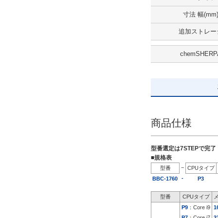
SSD 240GB
寸法 幅(mm
解除
追加ストレー
出荷日
chemSHERP
すべて
5日以内
商品仕様
型番選定は7STEPで完
■規格表
−
型番
CPUタイプ
-
BBC-1760
P3
型番
CPUタイプ
P9
：Core i9
1
P7
：Core i7
3