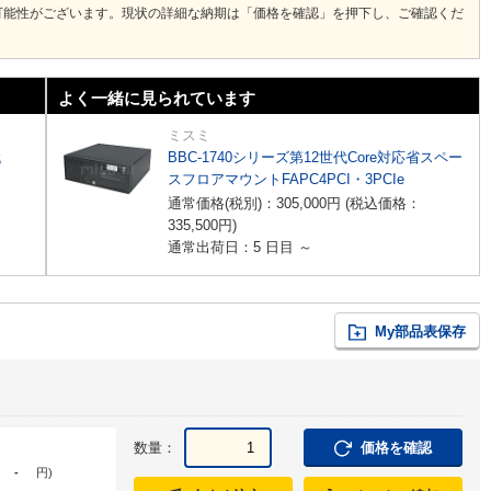
可能性がございます。現状の詳細な納期は「価格を確認」を押下し、ご確認くだ
よく一緒に見られています
ミスミ
代
BBC-1740シリーズ第12世代Core対応省スペー
スフロアマウントFAPC4PCI・3PCIe
通常価格(税別)：
305,000
円
(税込価格：
335,500
円
)
通常出荷日：5 日目 ～
My部品表保存
数量：
価格を確認
-
円
)