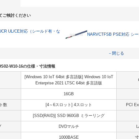
てご検討ください
0UCR UL/CE対応（シールド有・な
NARVCTFSB PSE対応 シ
－閉じる
R09S02-W10-16の仕様・寸法情報
[Windows 10 IoT 64bit 多言語版] Windows 10 IoT
Enterprise 2021 LTSC 64bit 多言語版
16GB
ット数
[4～6スロット] 4スロット
PCI 
[SSD(RAID)] SSD 960GB ミラーリング
ブ
DVDマルチ
1000BASE
寸