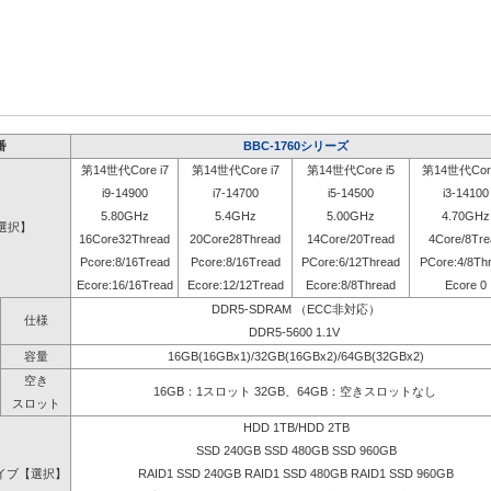
番
BBC-1760シリーズ
第14世代Core i7
第14世代Core i7
第14世代Core i5
第14世代Core
i9-14900
i7-14700
i5-14500
i3-14100
5.80GHz
5.4GHz
5.00GHz
4.70GHz
選択】
16Core32Thread
20Core28Thread
14Core/20Tread
4Core/8Tre
Pcore:8/16Tread
Pcore:8/16Tread
PCore:6/12Thread
PCore:4/8Th
Ecore:16/16Tread
Ecore:12/12Tread
Ecore:8/8Thread
Ecore 0
DDR5-SDRAM （ECC非対応）
仕様
DDR5-5600 1.1V
容量
16GB(16GBx1)/32GB(16GBx2)/64GB(32GBx2)
空き
16GB：1スロット 32GB、64GB：空きスロットなし
スロット
HDD 1TB/HDD 2TB
SSD 240GB SSD 480GB SSD 960GB
イブ【選択】
RAID1 SSD 240GB RAID1 SSD 480GB RAID1 SSD 960GB