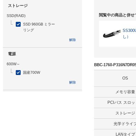
ストレージ
閲覧中の商品と併せ
SSD(RAID)
SSD 960GB ミラー
リング
SS30
し）
解除
電源
600W～
BBC-1760-P316N7D
国産700W
OS
解除
メモリ容量
光学ドライブ
PCIバス スロ
DVDマルチ
ストレージ
解除
光学ドライ
追加ストレージ
LANタイプ