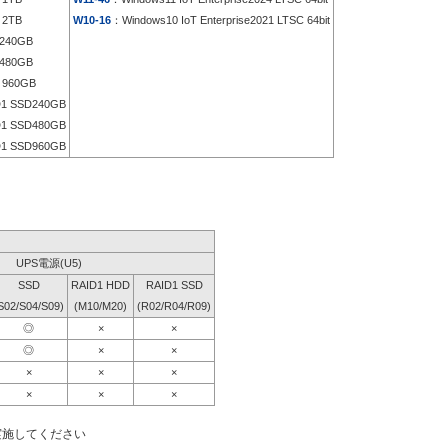
 2TB
W10-16
：Windows10 IoT Enterprise2021 LTSC 64bit
240GB
480GB
960GB
1 SSD240GB
1 SSD480GB
1 SSD960GB
UPS電源(U5)
SSD
RAID1 HDD
RAID1 SSD
S02/S04/S09)
(M10/M20)
(R02/R04/R09)
◎
×
×
◎
×
×
×
×
×
×
×
×
実施してください