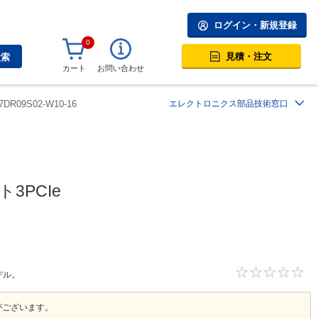
ログイン・新規登録
0
見積・注文
検索
カート
お問い合わせ
7DR09S02-W10-16
エレクトロニクス部品技術窓口
3PCIe
デル。
がございます。