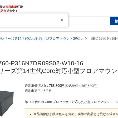
最短
当日出荷
5万点
拡大中！
760シリーズ第14世代Core対応小型フロアマウント3PCIe
BBC-1760-P316N
760-P316N7DR09S02-W10-16

0シリーズ第14世代Core対応小型フロアマウント
通常単価(税別)
788,800
円
税込単価
867,680
円
通常出荷日：
5日目
第14世代Intel Core プロセッサに対応した小型フロアマウントモ
商品画像は形状や色味を含め、実際の商品とは異なる場合