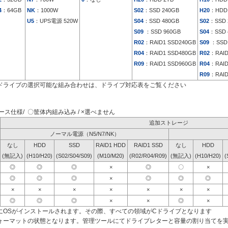
4
：64GB
NK
：1000W
S02
：SSD 240GB
H20
：HDD
U5
：UPS電源 520W
S04
：SSD 480GB
S02
：SSD 
S09
：SSD 960GB
S04
：SSD 
R02
：RAID1 SSD240GB
S09
：SSD 
R04
：RAID1 SSD480GB
R02
：RAID
R09
：RAID1 SSD960GB
R04
：RAID
R09
：RAID
ドライブの選択可能な組み合わせは、ドライブ対応表をご覧ください
ス仕様/ 〇筐体内組み込み / ×選べません
追加ストレージ
ノーマル電源（N5/N7/NK）
なし
HDD
SSD
RAID1 HDD
RAID1 SSD
なし
HDD
(無記入)
(H10/H20)
(S02/S04/S09)
(M10/M20)
(R02/R04/R09)
(無記入)
(H10/H20)
(
◎
◎
◎
×
◎
〇
×
◎
◎
◎
×
◎
◎
◎
×
×
×
×
×
×
×
◎
◎
◎
×
×
◎
×
にOSがインストールされます。その際、すべての領域がCドライブとなります
ォーマットの状態となります。管理ツールにてドライブレターと容量の割り当てを