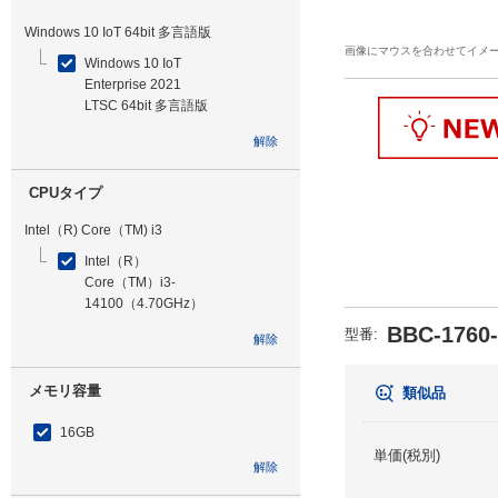
Windows 10 IoT 64bit 多言語版
画像にマウスを合わせてイメ
Windows 10 IoT
Enterprise 2021
LTSC 64bit 多言語版
解除
CPUタイプ
Intel（R) Core（TM) i3
Intel（R）
Core（TM）i3-
14100（4.70GHz）
BBC-1760
型番
:
解除
メモリ容量
類似品
16GB
単価(税別)
解除