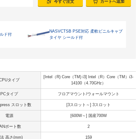
今すぐ注文
カートへ追加
NASVCTSB PSE対応 柔軟ビニルキャブ
ールド付
タイヤ シールド付
[Intel（R) Core（TM) i3] Intel（R）Core（TM）i3-
CPUタイプ
14100（4.70GHz）
PCタイプ
フロアマウント/ウォールマウント
Express スロット数
[3スロット～] 3スロット
電源
[600W～] 国産700W
LANポート数
2
法 高さ(mm)
159