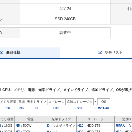
)
427.24
寸法
ジ
SSD 240GB
A
調査中
商品仕様
型番リスト
了！CPU、メモリ、電源、光学ドライブ、メインドライブ、追加ドライブ、OSが選
−
メモリ容量
電源
光学ドライブ
ストレージ
追加ストレージ※
OS
-
16
N5
D
H10
S02
W11-46
メモリ容量
電源
光学ドライブ
ストレージ
追加ス
6
：16GB
N5
：500W
D
：マルチドライブ
H10
：HDD 1TB
無記入
：な
2
：32GB
N7
：700W
0
：なし
H20
：HDD 2TB
H10
：HDD