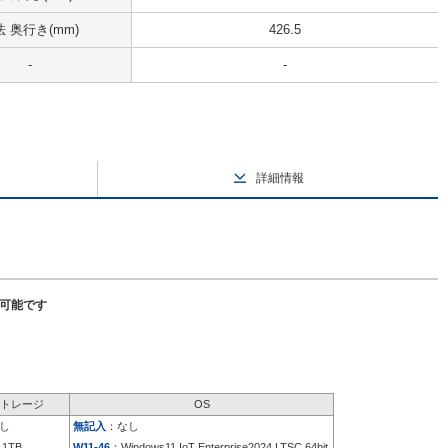
 奥行き(mm)
426.5
-
-
詳細情報
択可能です
トレージ
OS
し
無記入
：なし
 1TB
W11-46
：Windows11 IoT Enterprise2024 LTSC 64bit