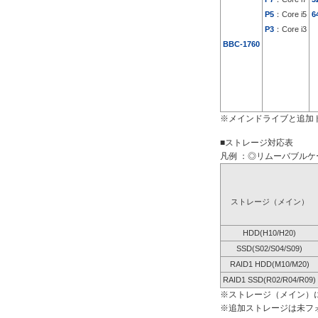
P5
：Core i5
6
P3
：Core i3
BBC-1760
※メインドライブと追加
■ストレージ対応表
凡例 ：◎リムーバブルケー
ストレージ（メイン）
HDD(H10/H20)
SSD(S02/S04/S09)
RAID1 HDD(M10/M20)
RAID1 SSD(R02/R04/R09)
※ストレージ（メイン）
※追加ストレージは未フ