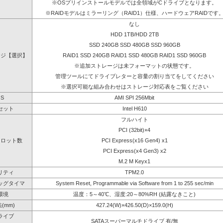
※OSプリインストールモデルでは全領域がCドライブとなります。
※RAIDモデルはミラーリング（RAID1）仕様、ハードウェアRAIDです
なし
HDD 1TB/HDD 2TB
SSD 240GB SSD 480GB SSD 960GB
ージ【選択】
RAID1 SSD 240GB RAID1 SSD 480GB RAID1 SSD 960GB
※追加ストレージは未フォーマットの状態です。
管理ツールにてドライブレターと容量の割り当てをしてください
※選択可能な組み合わせはストレージ対応表をご覧ください
OS
AMI SPI 256Mbit
セット
Intel H610
フルハイト
PCI (32bit)×4
スロット数
PCI Express(x16 Gen4) x1
PCI Express(x4 Gen3) x2
M.2 M Keyx1
リティ
TPM2.0
ッグタイマ
System Reset, Programmable via Software from 1 to 255 sec/min
環境
温度：5～40℃、湿度:20～80%RH (結露なきこと)
(mm)
427.24(W)×426.50(D)×159.0(H)
ライブ
SATAスーパーマルチドライブ 有/無