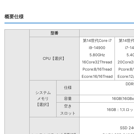
概要仕様
型番
第14世代Core i7
第14世代C
i9-14900
i7-1
5.80GHz
5.4
CPU【選択】
16Core32Thread
20Core2
Pcore:8/16Tread
Pcore:8/
Ecore:16/16Tread
Ecore:12
DD
仕様
システム
メモリ
容量
16GB(16GBx
【選択】
空き
16GB：1スロ
スロット
SSD 24