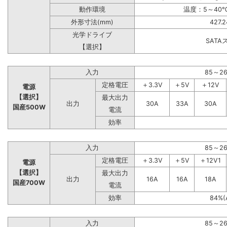
動作環境
温度：5～40℃
外形寸法(mm)
427.
光学ドライブ
SAT
【選択】
入力
85～2
定格電圧
＋3.3V
＋5V
＋12V
電源
【選択】
最大出力
出力
30A
33A
30A
国産500W
電流
効率
入力
85～2
定格電圧
＋3.3V
＋5V
＋12V1
電源
【選択】
最大出力
出力
16A
16A
18A
国産700W
電流
効率
84%(
入力
85～2