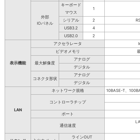
キーボード
1
マウス
外部
シリアル
2
R
IOパネル
USB3.2
4
USB2.0
2
アクセラレータ
ビデオメモリ
アナログ
表示機能
最大解像度
デジタル
アナログ
コネクタ形状
デジタル
ネットワーク規格
10BASE-T、100
コントローラチップ
LAN
ポート
L
通信速度
ラインOUT