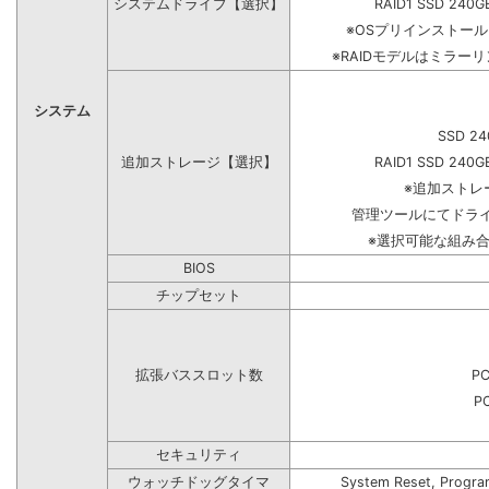
システムドライブ【選択】
RAID1 SSD 240G
※OSプリインストー
※RAIDモデルはミラーリ
システム
SSD 24
追加ストレージ【選択】
RAID1 SSD 240G
※追加ストレ
管理ツールにてドラ
※選択可能な組み
BIOS
チップセット
拡張バススロット数
PC
PC
セキュリティ
ウォッチドッグタイマ
System Reset, Progra