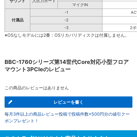
サウンド
入出力ポート
マイクIN
-1
A
付属品
-2
-3
2
※OSなしモデルには2番：OSリカバリディスクは付属しません。
BBC-1760シリーズ第14世代Core対応小型フロア
マウント3PCIeのレビュー
この商品のレビューはありません
レビューを書く
毎月3件以上の商品レビュー投稿で投稿件数×500円分の値引クー
ポンプレゼント！