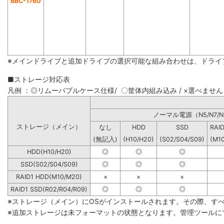
BBC-1760
※メインドライブと追加ドライブの選択可能な組み合わせは、ドライ
■ストレージ対応表
凡例 ：◎リムーバブルケース仕様/ 〇筐体内組み込み / ×選べません
ノーマル電源（N5/N7/N
ストレージ（メイン）
なし
HDD
SSD
RAI
(無記入)
(H10/H20)
(S02/S04/S09)
(M1
HDD(H10/H20)
◎
◎
◎
SSD(S02/S04/S09)
◎
◎
◎
RAID1 HDD(M10/M20)
×
×
×
RAID1 SSD(R02/R04/R09)
◎
◎
◎
※ストレージ（メイン）にOSがインストールされます。その際、す
※追加ストレージは未フォーマットの状態となります。管理ツールに