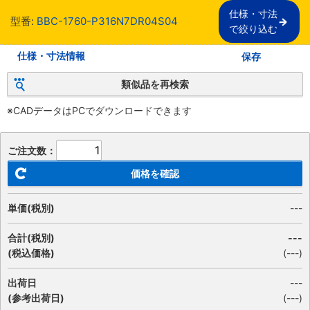
仕様・寸法

型番:
BBC-1760-P316N7DR04S04
で絞り込む
仕様・寸法情報
保存
類似品を再検索
※CADデータはPCでダウンロードできます
ご注文数：
価格を確認
単価(税別)
---
合計(税別)
---
(税込価格)
(
---
)
出荷日
---
(参考出荷日)
(---)