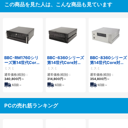
この商品を見た人は、こんな商品も見ています
BBC-RM1760シリ
BBC-6360シリーズ
BBC-8360シリーズ
ーズ第14世代Core
第14世代Core対応
第14世代Core対応
対応ラックマウント
小型フロアマウント
フロアマウント
ミスミ
ミスミ
ミスミ
3PCIe
2PCIe
2PCIe
通常価格(税別)：
通常価格(税別)：
通常価格(税別)：
340,800
円
～
314,800
円
～
354,800
円
～
5
日目～
5
日目～
5
日目～
PCの売れ筋ランキング