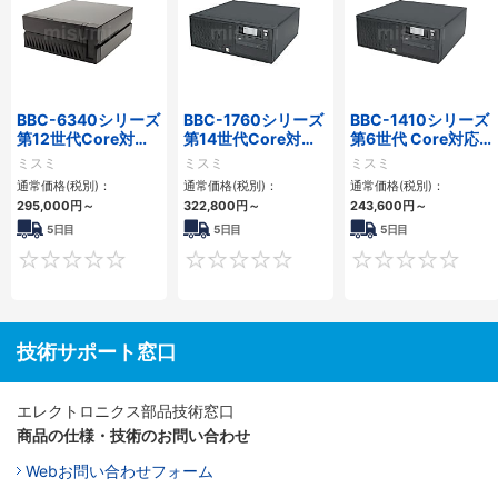
BBC-6340シリーズ
BBC-1760シリーズ
BBC-1410シリーズ
第12世代Core対応
第14世代Core対応
第6世代 Core対応フ
小型フロアマウント
小型フロアマウント
ロアマウントFAPC
ミスミ
ミスミ
ミスミ
PC2PCI/2PCIe
3PCIe
3PCI・3PCIe
通常価格(税別)：
通常価格(税別)：
通常価格(税別)：
295,000
円
～
322,800
円
～
243,600
円
～
5日目
5日目
5日目
0
0
技術サポート窓口
エレクトロニクス部品技術窓口
商品の仕様・技術のお問い合わせ
Webお問い合わせフォーム