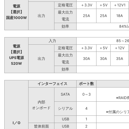
定格電圧
＋3.3V
＋5V
＋12V1
電源
【選択】
最大出力
出力
25A
25A
18A
国産1000W
電流
効率
84%(
入力
85～2
電源
定格電圧
＋3.3V
＋5V
＋12V
【選択】
最大出力
UPS電源
出力
30A
30A
35A
電流
520W
効率
インターフェイス
ポート数
SATA
0～3
※RA
内部
オンボード
シリアル
4
※付属のシリ
USB
1
I／O
筐体前面
USB
2