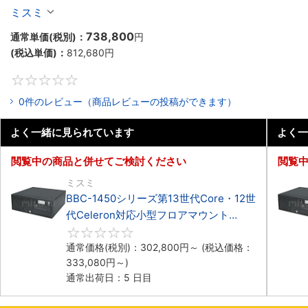
マウント3PCIe
ミスミ
738,800
通常単価(税別)：
円
(税込単価)：
812,680
円
0
0件のレビュー（商品レビューの投稿ができます）
よく一緒に見られています
よく一
閲覧中の商品と併せてご検討ください
閲覧
ミスミ
BBC-1450シリーズ第13世代Core・12世
代Celeron対応小型フロアマウント
4PCIe
0
通常価格(税別)：
302,800
円
～
(税込価格：
333,080
円
～)
通常出荷日：5 日目