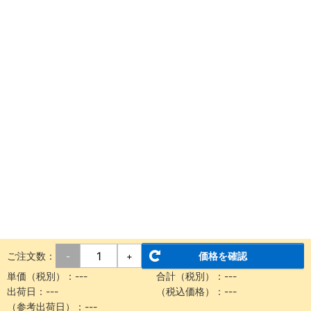
ご注文数：
価格を確認
-
+
単価（税別）：
---
合計（税別）：
---
出荷日：
---
（税込価格）：
---
（参考出荷日）：
---