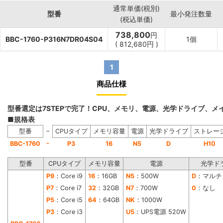
通常単価(税別)
型番
最小発注数量
(税込単価)
738,800
円
BBC-1760-P316N7DR04S04
1個
(
812,680
円
)
1
商品仕様
型番選定は7STEPで完了！CPU、メモリ、電源、光学ドライブ、
■規格表
−
型番
CPUタイプ
メモリ容量
電源
光学ドライブ
ストレー
-
BBC-1760
P3
16
N5
D
H10
型番
CPUタイプ
メモリ容量
電源
光学ド
P9
：Core i9
16
：16GB
N5
：500W
D
：マルチ
P7
：Core i7
32
：32GB
N7
：700W
0
：なし
P5
：Core i5
64
：64GB
NK
：1000W
P3
：Core i3
U5
：UPS電源 520W