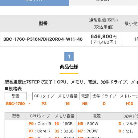
通常単価(税別)
型番
最小発
(税込単価)
646,800
円
BBC-1760-P316N7DH20R04-W11-46
1
(
711,480
円
)
1
商品仕様
型番選定は7STEPで完了！CPU、メモリ、電源、光学ドライブ、
■規格表
−
型番
CPUタイプ
メモリ容量
電源
光学ドライブ
ストレー
-
BBC-1760
P3
16
N5
D
H10
型番
CPUタイプ
メモリ容量
電源
光学ド
P9
：Core i9
16
：16GB
N5
：500W
D
：マルチ
P7
：Core i7
32
：32GB
N7
：700W
0
：なし