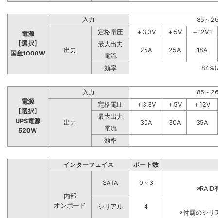
入力
85～2
定格電圧
＋3.3V
＋5V
＋12V1
電源
【選択】
最大出力
出力
25A
25A
18A
国産1000W
電流
効率
84%(
入力
85～2
電源
定格電圧
＋3.3V
＋5V
＋12V
【選択】
最大出力
UPS電源
出力
30A
30A
35A
電流
520W
効率
インターフェイス
ポート数
SATA
0～3
※RA
内部
オンボード
シリアル
4
※付属のシリ