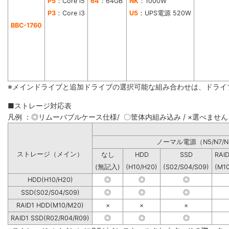
P5
：Core i5
64
：64GB
NK
：1000W
P3
：Core i3
U5
：UPS電源 520W
BBC-1760
※メインドライブと追加ドライブの選択可能な組み合わせは、ドライ
■ストレージ対応表
凡例 ：◎リムーバブルケース仕様/ 〇筐体内組み込み / ×選べません
ノーマル電源（N5/N7/N
ストレージ（メイン）
なし
HDD
SSD
RAI
(無記入)
(H10/H20)
(S02/S04/S09)
(M1
HDD(H10/H20)
◎
◎
◎
SSD(S02/S04/S09)
◎
◎
◎
RAID1 HDD(M10/M20)
×
×
×
RAID1 SSD(R02/R04/R09)
◎
◎
◎