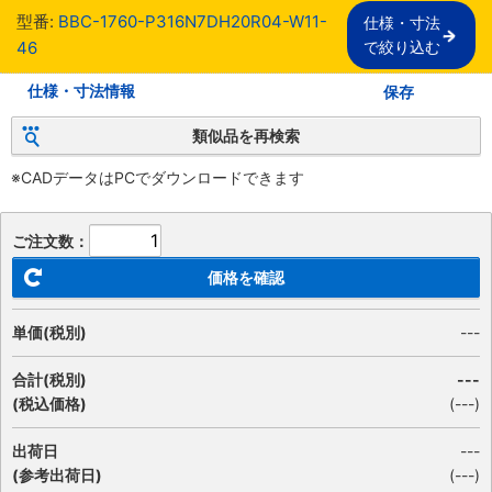
型番:
BBC-1760-P316N7DH20R04-W11-
仕様・寸法

46
で絞り込む
仕様・寸法情報
保存
類似品を再検索
※CADデータはPCでダウンロードできます
ご注文数：
価格を確認
単価(税別)
---
合計(税別)
---
(税込価格)
(
---
)
出荷日
---
(参考出荷日)
(---)