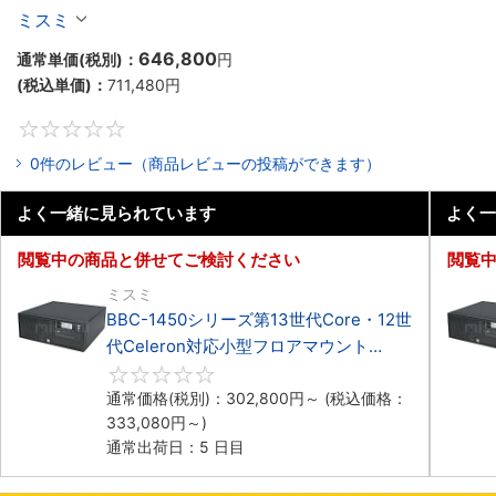
マウント3PCIe
ミスミ
646,800
通常単価(税別)：
円
(税込単価)：
711,480
円
0
0件のレビュー（商品レビューの投稿ができます）
よく一緒に見られています
よく一
閲覧中の商品と併せてご検討ください
閲覧
ミスミ
BBC-1450シリーズ第13世代Core・12世
代Celeron対応小型フロアマウント
4PCIe
0
通常価格(税別)：
302,800
円
～
(税込価格：
333,080
円
～)
通常出荷日：5 日目