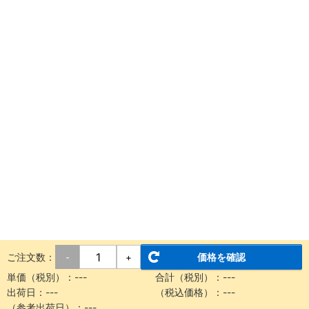
ご注文数：
価格を確認
-
+
単価（税別）：
---
合計（税別）：
---
出荷日：
---
（税込価格）：
---
（参考出荷日）：
---