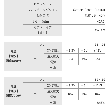
セキュリティ
ウォッチドッグタイマ
System Reset, Progra
動作環境
温度：5～40℃
外形寸法(mm)
427.
光学ドライブ
SAT
【選択】
入力
85～2
定格電圧
＋3.3V
＋5V
＋12V
電源
【選択】
最大出力
出力
30A
33A
30A
国産500W
電流
効率
入力
85～2
定格電圧
＋3.3V
＋5V
＋12V1
電源
【選択】
最大出力
出力
16A
16A
18A
国産700W
電流
効率
84%(