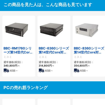
この商品を見た人は、こんな商品も見ています
BBC-RM1760シリ
BBC-6360シリーズ
BBC-8360シリーズ
ーズ第14世代Core
第14世代Core対応
第14世代Core対応
対応ラックマウント
小型フロアマウント
フロアマウント
ミスミ
ミスミ
ミスミ
3PCIe
2PCIe
2PCIe
通常価格(税別)：
通常価格(税別)：
通常価格(税別)：
340,800
円
～
314,800
円
～
354,800
円
～
5
日目～
5
日目～
5
日目～
PCの売れ筋ランキング