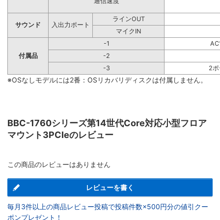
通信速度
ラインOUT
サウンド
入出力ポート
マイクIN
-1
A
付属品
-2
-3
2
※OSなしモデルには2番：OSリカバリディスクは付属しません。
BBC-1760シリーズ第14世代Core対応小型フロア
マウント3PCIeのレビュー
この商品のレビューはありません
レビューを書く
毎月3件以上の商品レビュー投稿で投稿件数×500円分の値引クー
ポンプレゼント！