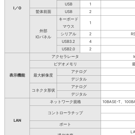
USB
1
I／O
筐体前面
USB
2
キーボード
1
マウス
外部
シリアル
2
R
IOパネル
USB3.2
4
USB2.0
2
アクセラレータ
ビデオメモリ
アナログ
表示機能
最大解像度
デジタル
アナログ
コネクタ形状
デジタル
ネットワーク規格
10BASE-T、100
コントローラチップ
LAN
ポート
L