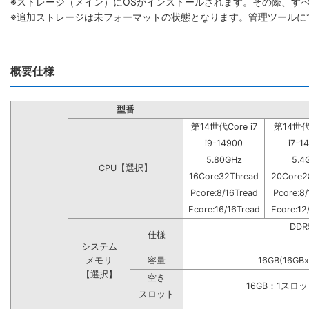
※ストレージ（メイン）にOSがインストールされます。その際、す
※追加ストレージは未フォーマットの状態となります。管理ツールに
概要仕様
型番
第14世代Core i7
第14世代C
i9-14900
i7-1
5.80GHz
5.4
CPU【選択】
16Core32Thread
20Core2
Pcore:8/16Tread
Pcore:8/
Ecore:16/16Tread
Ecore:12
DD
仕様
システム
メモリ
容量
16GB(16GBx
【選択】
空き
16GB：1スロ
スロット