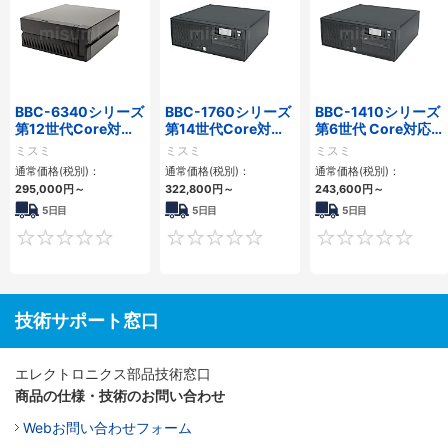
BBC-6340シリーズ
BBC-1760シリーズ
BBC-1410シリーズ
第12世代Core対応
第14世代Core対応
第6世代 Core対応フ
小型フロアマウント
小型フロアマウント
ロアマウントFAPC
ミスミ
ミスミ
ミスミ
PC2PCI/2PCIe
3PCIe
3PCI・3PCIe
通常価格(税別)：
通常価格(税別)：
通常価格(税別)：
295,000
円
～
322,800
円
～
243,600
円
～
5日目
5日目
5日目
0
0
技術サポート窓口
エレクトロニクス部品技術窓口
商品の仕様・技術のお問い合わせ
Webお問い合わせフォーム