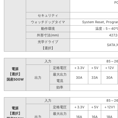
PC
セキュリティ
ウォッチドッグタイマ
System Reset, Progra
動作環境
温度：5～40℃
外形寸法(mm)
427.
光学ドライブ
SAT
【選択】
入力
85～2
定格電圧
＋3.3V
＋5V
＋12V
電源
【選択】
最大出力
出力
30A
33A
30A
国産500W
電流
効率
入力
85～2
定格電圧
＋3.3V
＋5V
＋12V1
電源
【選択】
最大出力
出力
16A
16A
18A