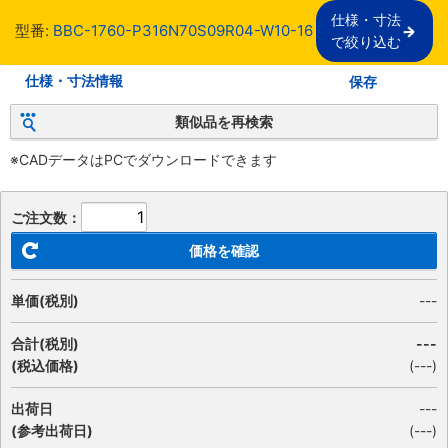
仕様・寸法

型番:
BBC-1760-P316N70S09R04-W10-16
で絞り込む
仕様・寸法情報
保存
類似品を再検索
※CADデータはPCでダウンロードできます
ご注文数：
価格を確認
単価(税別)
---
合計(税別)
---
(税込価格)
(
---
)
出荷日
---
(参考出荷日)
(---)