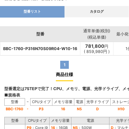
型番リスト
カタログ
通常単価(税別)
型番
最小発
(税込単価)
781,800
円
BBC-1760-P316N70S09R04-W10-16
1
(
859,980
円
)
1
商品仕様
型番選定は7STEPで完了！CPU、メモリ、電源、光学ドライブ、
■規格表
−
型番
CPUタイプ
メモリ容量
電源
光学ドライブ
ストレー
-
BBC-1760
P3
16
N5
D
H10
型番
CPUタイプ
メモリ容量
電源
光学ド
P9
：Core i9
16
：16GB
N5
：500W
D
：マルチ