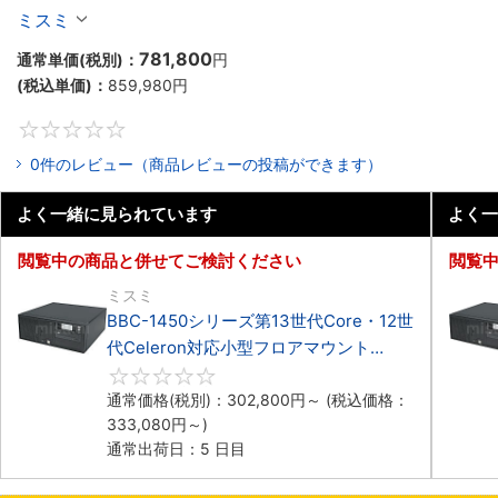
マウント3PCIe
ミスミ
781,800
通常単価(税別)：
円
(税込単価)：
859,980
円
0
0件のレビュー（商品レビューの投稿ができます）
よく一緒に見られています
よく一
閲覧中の商品と併せてご検討ください
閲覧
ミスミ
BBC-1450シリーズ第13世代Core・12世
代Celeron対応小型フロアマウント
4PCIe
0
通常価格(税別)：
302,800
円
～
(税込価格：
333,080
円
～)
通常出荷日：5 日目