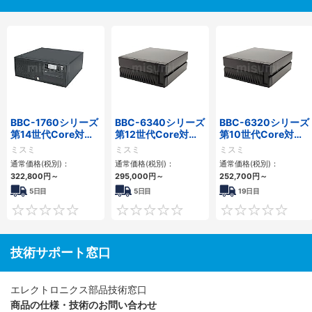
BBC-1760シリーズ
BBC-6340シリーズ
BBC-6320シリーズ
第14世代Core対応
第12世代Core対応
第10世代Core対応
小型フロアマウント
小型フロアマウント
小型フロアマウント
ミスミ
ミスミ
ミスミ
3PCIe
PC2PCI/2PCIe
FAPC 2PCI・2PCIe
通常価格(税別)：
通常価格(税別)：
通常価格(税別)：
322,800
円
～
295,000
円
～
252,700
円
～
5日目
5日目
19日目
0
0
技術サポート窓口
エレクトロニクス部品技術窓口
商品の仕様・技術のお問い合わせ