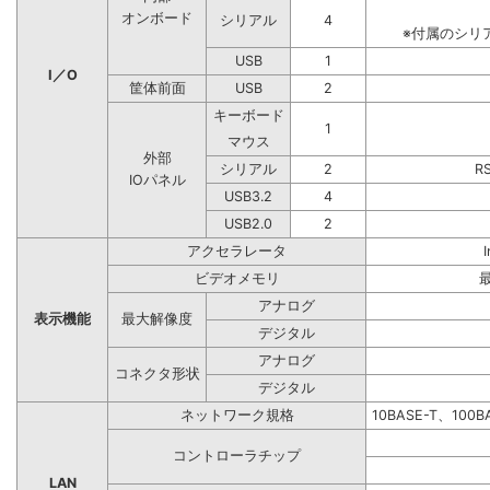
オンボード
シリアル
4
※付属のシリ
USB
1
I／O
筐体前面
USB
2
キーボード
1
マウス
外部
シリアル
2
R
IOパネル
USB3.2
4
USB2.0
2
アクセラレータ
ビデオメモリ
アナログ
表示機能
最大解像度
デジタル
アナログ
コネクタ形状
デジタル
ネットワーク規格
10BASE-T、100
コントローラチップ
LAN