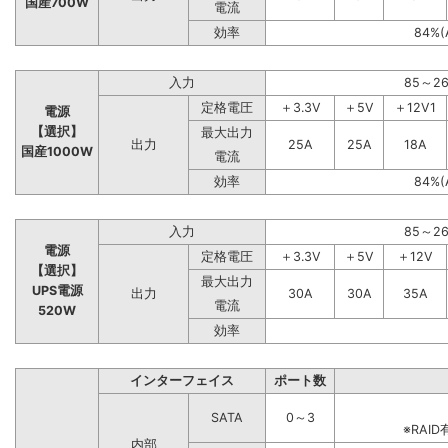
国産700W
電流
効率
84%(
入力
85～2
定格電圧
＋3.3V
＋5V
＋12V1
電源
【選択】
最大出力
出力
25A
25A
18A
国産1000W
電流
効率
84%(
入力
85～2
電源
定格電圧
＋3.3V
＋5V
＋12V
【選択】
最大出力
UPS電源
出力
30A
30A
35A
電流
520W
効率
インターフェイス
ポート数
SATA
0～3
※RA
内部