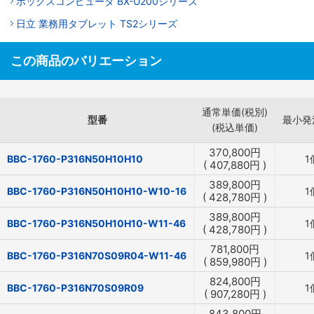
ボックスコンピュータ BX-U200シリーズ
日立 業務用タブレット TS2シリーズ
この商品のバリエーション
通常単価(税別)
型番
最小発
(税込単価)
370,800
円
BBC-1760-P316N50H10H10
1
(
407,880
円
)
389,800
円
BBC-1760-P316N50H10H10-W10-16
1
(
428,780
円
)
389,800
円
BBC-1760-P316N50H10H10-W11-46
1
(
428,780
円
)
781,800
円
BBC-1760-P316N70S09R04-W11-46
1
(
859,980
円
)
824,800
円
BBC-1760-P316N70S09R09
1
(
907,280
円
)
843,800
円