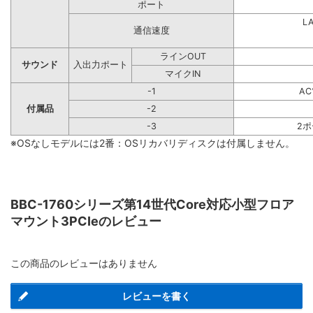
ポート
L
通信速度
ラインOUT
サウンド
入出力ポート
マイクIN
-1
A
付属品
-2
-3
2
※OSなしモデルには2番：OSリカバリディスクは付属しません。
BBC-1760シリーズ第14世代Core対応小型フロア
マウント3PCIeのレビュー
この商品のレビューはありません
レビューを書く