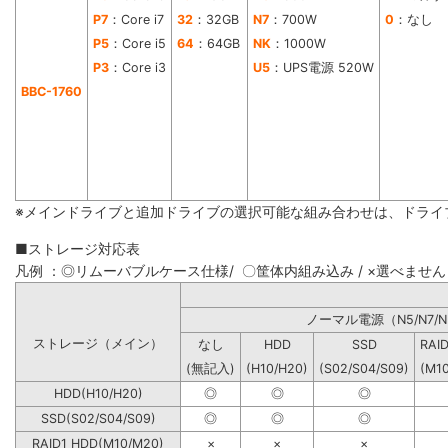
P7
：Core i7
32
：32GB
N7
：700W
0
：なし
P5
：Core i5
64
：64GB
NK
：1000W
P3
：Core i3
U5
：UPS電源 520W
BBC-1760
※メインドライブと追加ドライブの選択可能な組み合わせは、ドライ
■ストレージ対応表
凡例 ：◎リムーバブルケース仕様/ 〇筐体内組み込み / ×選べません
ノーマル電源（N5/N7/N
ストレージ（メイン）
なし
HDD
SSD
RAI
(無記入)
(H10/H20)
(S02/S04/S09)
(M1
HDD(H10/H20)
◎
◎
◎
SSD(S02/S04/S09)
◎
◎
◎
RAID1 HDD(M10/M20)
×
×
×