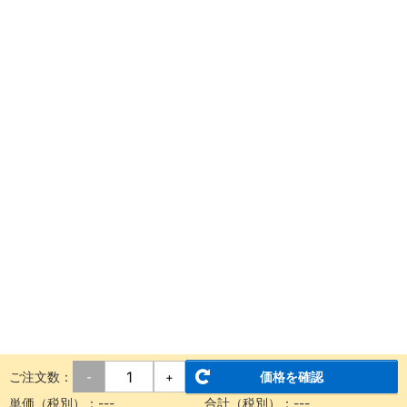
ご注文数：
価格を確認
-
+
単価（税別）：
---
合計（税別）：
---