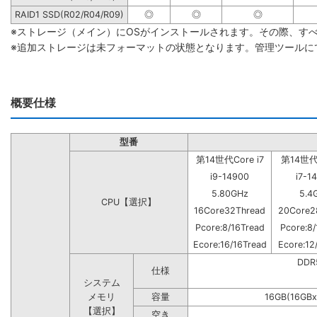
RAID1 SSD(R02/R04/R09)
◎
◎
◎
※ストレージ（メイン）にOSがインストールされます。その際、す
※追加ストレージは未フォーマットの状態となります。管理ツールに
概要仕様
型番
第14世代Core i7
第14世代C
i9-14900
i7-1
5.80GHz
5.4
CPU【選択】
16Core32Thread
20Core2
Pcore:8/16Tread
Pcore:8/
Ecore:16/16Tread
Ecore:12
DD
仕様
システム
メモリ
容量
16GB(16GBx
【選択】
空き