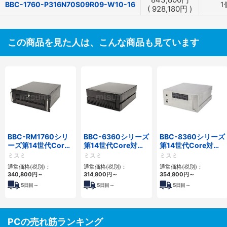
BBC-1760-P316N70S09R09-W10-16
1
(
928,180
円
)
この商品を見た人は、こんな商品も見ています
BBC-RM1760シリ
BBC-6360シリーズ
BBC-8360シリーズ
ーズ第14世代Core
第14世代Core対応
第14世代Core対応
対応ラックマウント
小型フロアマウント
フロアマウント
ミスミ
ミスミ
ミスミ
3PCIe
2PCIe
2PCIe
通常価格(税別)：
通常価格(税別)：
通常価格(税別)：
340,800
円
～
314,800
円
～
354,800
円
～
5
日目～
5
日目～
5
日目～
PCの売れ筋ランキング