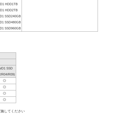
D1 HDD1TB
D1 HDD2TB
D1 SSD240GB
D1 SSD480GB
D1 SSD960GB
ID1 SSD
2/R04/R09)
◎
◎
◎
◎
実施してください