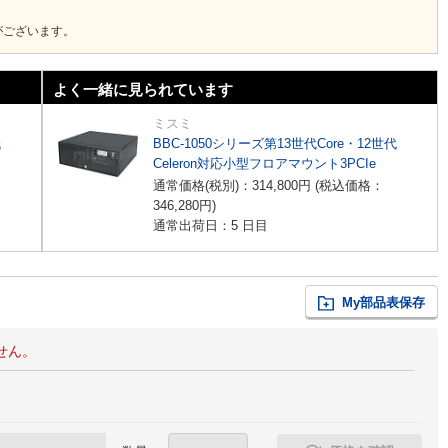
がございます。
よく一緒に見られています
ミスミ
代
BBC-1050シリーズ第13世代Core・12世代
Celeron対応小型フロアマウント3PCIe
通常価格(税別)：
314,800
円
(税込価格：
346,280
円
)
通常出荷日：5 日目
My部品表保存
せん。