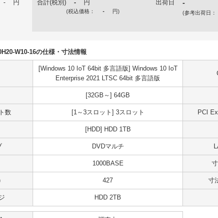
-
円
合計(税別)
-
円
出荷日
-
(税込価格：
-
円
)
(参考出荷日：
H10H20-W10-16の仕様・寸法情報
[Windows 10 IoT 64bit 多言語版] Windows 10 IoT
Enterprise 2021 LTSC 64bit 多言語版
[32GB～] 64GB
ット数
[1～3スロット] 3スロット
PCI 
[HDD] HDD 1TB
ブ
DVDマルチ
1000BASE
寸
)
427
寸法
ジ
HDD 2TB