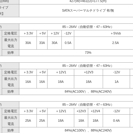
(mm)
427(W)×461(D)×177.5(H)
ライブ
SATAスーパーマルチドライブ 有/無
択】
力
85～264V（自動切替・47～63Hz）
定格電圧
＋3.3V
＋5V
＋12V
-12V
＋5Vsb
最大出力
30A
33A
30A
0.5A
2.5A
電流
効率
73%
力
85～264V（自動切替・47～63Hz）
定格電圧
＋3.3V
＋5V
＋12V1
+12V3
-12V
最大出力
16A
16A
18A
18A
1A
電流
効率
84%(AC100V）、88%(AC240V)
力
85～264V（自動切替・47～63Hz）
定格電圧
＋3.3V
＋5V
＋12V1
+12V3
+12V4
-12V
最大出力
25A
25A
18A
18A
18A
0.4A
電流
効率
84%(AC100V）、88%(AC240V)