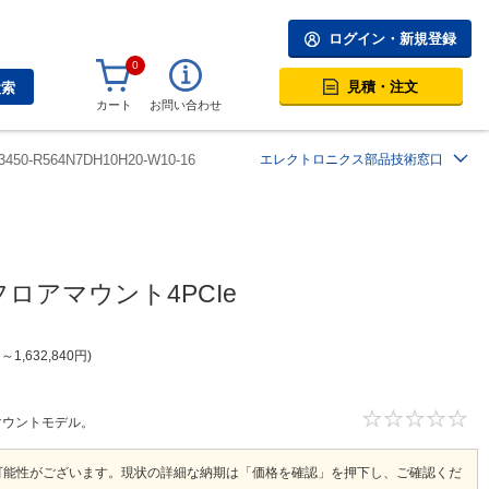
ログイン・新規登録
0
見積・注文
検索
カート
お問い合わせ
3450-R564N7DH10H20-W10-16
エレクトロニクス部品技術窓口
応フロアマウント4PCIe
円
～
1,632,840
円
ロアマウントモデル。
可能性がございます。現状の詳細な納期は「価格を確認」を押下し、ご確認くだ