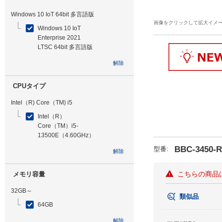
Windows 10 IoT 64bit 多言語版
画像をクリックして拡大イメ
Windows 10 IoT
Enterprise 2021
LTSC 64bit 多言語版
解除
CPUタイプ
Intel（R) Core（TM) i5
Intel（R）
Core（TM）i5-
13500E（4.60GHz）
BBC-3450-
型番
:
解除
こちらの商品
メモリ容量
32GB～
類似品
64GB
解除