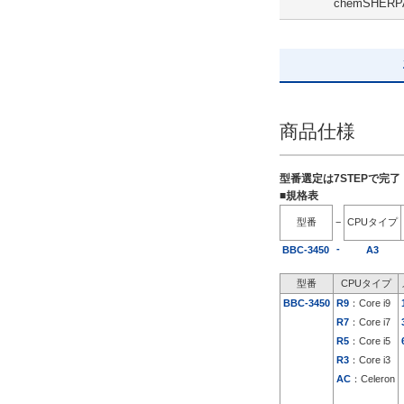
chemSHERP
HDD 2TB
解除
出荷日
すべて
商品仕様
5日以内
型番選定は7STEPで完
■規格表
型番
−
CPUタイプ
-
BBC-3450
A3
型番
CPUタイプ
BBC-3450
R9
：Core i9
R7
：Core i7
R5
：Core i5
R3
：Core i3
AC
：Celeron