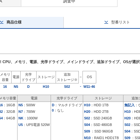
A
調査中
商品仕様
型番リスト
了！CPU、メモリ、電源、光学ドライブ、メインドライブ、追加ドライブ、OSが選
メモリ
光学
追加
電源
ストレージ
−
OS
容量
ドライブ
ストレージ※
-
16
N5
D
H10
S02
W11-46
メモリ容量
電源
光学ドライブ
ストレージ
追加
16
：16GB
N5
：500W
D
：マルチドライブ
H10
：HDD 1TB
無記入
：
0
：なし
32
：32GB
N7
：700W
H20
：HDD 2TB
H10
：HDD
64
：64GB
NK
：1000W
S02
：SSD 240GB
H20
：HDD
U5
：UPS電源 520W
S04
：SSD 480GB
S02
：SSD
S09
：SSD 960GB
S04
：SSD
M10
：RAID1 HDD1TB
S09
：SSD