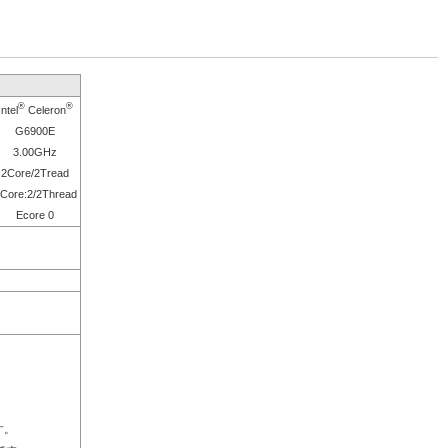
®
®
Intel
Celeron
G6900E
3.00GHz
2Core/2Tread
Core:2/2Thread
Ecore 0
す。