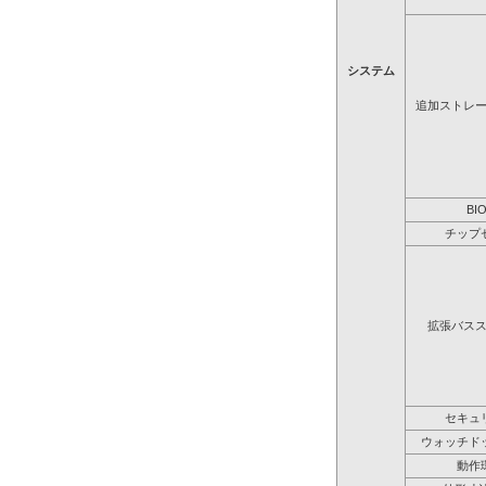
システム
追加ストレ
BI
チップ
拡張バス
セキュ
ウォッチド
動作