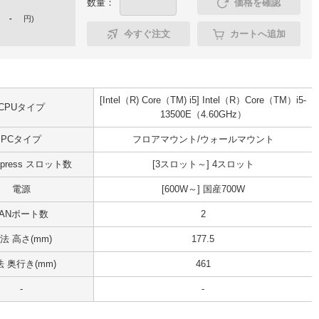
数量：
価格を確認
-
円
)
今すぐ注文
カートへ追加
[Intel（R) Core（TM) i5] Intel（R）Core（TM）i5-
CPUタイプ
13500E（4.60GHz）
PCタイプ
フロアマウント/ウォールマウント
Express スロット数
[3スロット～] 4スロット
電源
[600W～] 国産700W
LANポート数
2
法 高さ(mm)
177.5
 奥行き(mm)
461
-
-