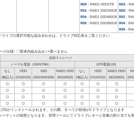
M20
：RAID1 HDD2TB
M10
：RAI
R02
：RAID1 SSD240GB
M20
：RAI
R04
：RAID1 SSD480GB
R02
：RAI
R09
：RAID1 SSD960GB
R04
：RAI
R09
：RAI
ドライブの選択可能な組み合わせは、ドライブ対応表をご覧ください
ス仕様/ 〇筐体内組み込み / ×選べません
追加ストレージ
ノーマル電源（N5/N7/NK）
UPS電源(U5)
なし
HDD
SSD
RAID1 HDD
なし
HDD
RAID1 HDD
RA
(無記入)
(H10/H20)
(S02/S04/S09)
(M10/M20)
(無記入)
(H10/H20)
(M10/M20)
(R0
◎
◎
◎
◎
◎
◎
◎
◎
◎
◎
◎
◎
◎
◎
◎
◎
◎
◎
◎
◎
◎
◎
◎
◎
◎
◎
◎
◎
にOSがインストールされます。その際、すべての領域がCドライブとなります
ォーマットの状態となります。管理ツールにてドライブレターと容量の割り当てを