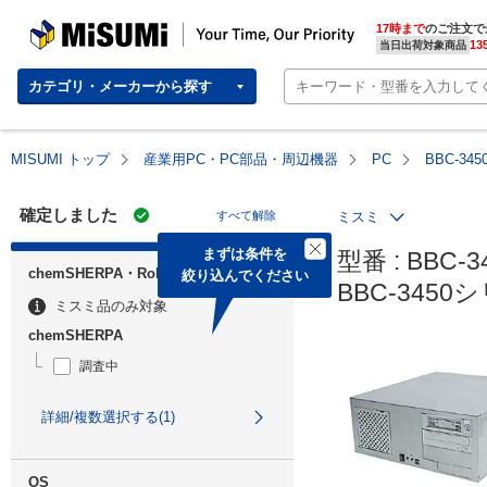
MISUMI | Your Time, Our Priority
17時まで
のご注文で
13
当日出荷対象商品
カテゴリ・メーカーから探す
MISUMI トップ
産業用PC・PC部品・周辺機器
PC
BBC-34
確定しました
すべて解除
ミスミ
まずは条件を

型番 : BBC-3
chemSHERPA・RoHS
絞り込んでください
BBC-3450
ミスミ品のみ対象
chemSHERPA
調査中
詳細/複数選択する(1)
OS