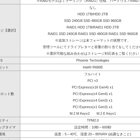
※RAIDモデルはミラーリング（RAID1）仕様、ハードウェアRAID
なし
HDD 1TB/HDD 2TB
SSD 240GB SSD 480GB SSD 960GB
RAID1 HDD 1TB/RAID1 HDD 2TB
ージ【選択】
RAID1 SSD 240GB RAID1 SSD 480GB RAID1 SSD 960GB
※追加ストレージは未フォーマットの状態です。
管理ツールにてドライブレターと容量の割り当てをしてくださ
※選択可能な組み合わせはストレージ対応表をご覧ください
OS
Phoenix Technologies
セット
Intel® R680E
フルハイト
PCI ×3
PCI Express(x16 Gen4) x1
スロット数
PCI Express(x4 Gen4) x1
PCI Express(x4 Gen3) x1
PCI Express(x1 Gen3) x1
M.2 M Keyx2 M.2 E Keyx1
リティ
TPM2.0
ッグタイマ
設定時間：10秒～600秒
環境
温度：5～40℃、湿度:20～80%RH (結露なきこと)