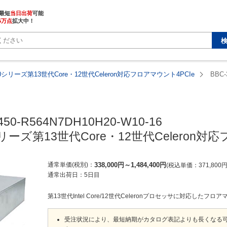
最短
当日出荷
5万点
拡大中！
50シリーズ第13世代Core・12世代Celeron対応フロアマウント4PCIe
BBC-
450-R564N7DH10H20-W10-16

シリーズ第13世代Core・12世代Celeron対
通常単価(税別)
338,000
円
～
1,484,400
円
税込単価
371,800
通常出荷日：
5日目
第13世代Intel Core/12世代Celeronプロセッサに対応したフ
受注状況により、最短納期がカタログ表記よりも長くなる