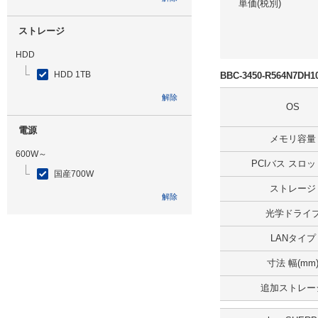
単価(税別)
ストレージ
HDD
HDD 1TB
BBC-3450-R564N7D
解除
OS
電源
メモリ容量
600W～
PCIバス スロ
国産700W
ストレージ
解除
光学ドライ
光学ドライブ
LANタイプ
DVDマルチ
寸法 幅(mm
解除
追加ストレー
追加ストレージ