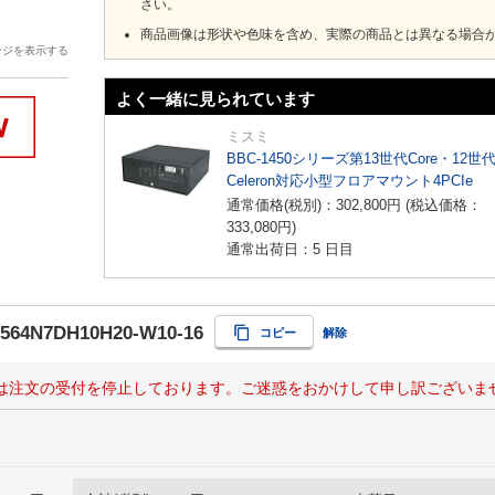
さい。
商品画像は形状や色味を含め、実際の商品とは異なる場合
ージを表示する
よく一緒に見られています
ミスミ
BBC-1450シリーズ第13世代Core・12世
Celeron対応小型フロアマウント4PCIe
通常価格(税別)：
302,800
円
(税込価格：
333,080
円
)
通常出荷日：5 日目
R564N7DH10H20-W10-16
コピー
解除
は注文の受付を停止しております。ご迷惑をおかけして申し訳ございま