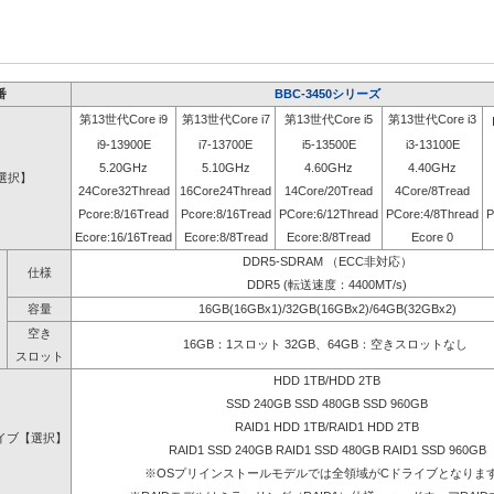
番
BBC-3450シリーズ
第13世代Core i9
第13世代Core i7
第13世代Core i5
第13世代Core i3
i9-13900E
i7-13700E
i5-13500E
i3-13100E
5.20GHz
5.10GHz
4.60GHz
4.40GHz
選択】
24Core32Thread
16Core24Thread
14Core/20Tread
4Core/8Tread
Pcore:8/16Tread
Pcore:8/16Tread
PCore:6/12Thread
PCore:4/8Thread
P
Ecore:16/16Tread
Ecore:8/8Tread
Ecore:8/8Tread
Ecore 0
DDR5-SDRAM （ECC非対応）
仕様
DDR5 (転送速度：4400MT/s)
容量
16GB(16GBx1)/32GB(16GBx2)/64GB(32GBx2)
空き
16GB：1スロット 32GB、64GB：空きスロットなし
スロット
HDD 1TB/HDD 2TB
SSD 240GB SSD 480GB SSD 960GB
RAID1 HDD 1TB/RAID1 HDD 2TB
イブ【選択】
RAID1 SSD 240GB RAID1 SSD 480GB RAID1 SSD 960GB
※OSプリインストールモデルでは全領域がCドライブとなりま