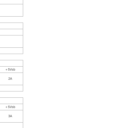
＋5Vsb
2A
＋5Vsb
3A