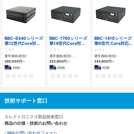
BBC-6340シリーズ
BBC-1760シリーズ
BBC-1410シリーズ
第12世代Core対応
第14世代Core対応
第6世代 Core対応フ
小型フロアマウント
小型フロアマウント
ロアマウントFAPC
ミスミ
ミスミ
ミスミ
PC2PCI/2PCIe
3PCIe
3PCI・3PCIe
通常価格(税別)：
通常価格(税別)：
通常価格(税別)：
295,000
円
～
322,800
円
～
243,600
円
～
5日目
5日目
5日目
0
0
技術サポート窓口
エレクトロニクス部品技術窓口
商品の仕様・技術のお問い合わせ
Webお問い合わせフォーム