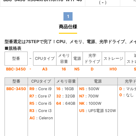
(
-
)
1
商品仕様
型番選定は7STEPで完了！CPU、メモリ、電源、光学ドライブ、
■規格表
メモリ
光学
−
型番
CPUタイプ
電源
ストレージ
容量
ドライブ
スト
-
BBC-3450
A3
16
N5
D
H10
型番
CPUタイプ
メモリ容量
電源
光学
BBC-3450
R9
：Core i9
16
：16GB
N5
：500W
D
：マル
0
：なし
R7
：Core i7
32
：32GB
N7
：700W
R5
：Core i5
64
：64GB
NK
：1000W
R3
：Core i3
U5
：UPS電源 520W
AC
：Celeron