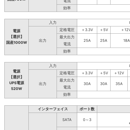
電流
効率
入力
定格電圧
＋3.3V
＋5V
＋12
電源
【選択】
最大出力
出力
25A
25A
18A
国産1000W
電流
効率
入力
電源
定格電圧
＋3.3V
＋5V
＋12V
【選択】
最大出力
UPS電源
出力
30A
30A
35A
電流
520W
効率
インターフェイス
ポート数
SATA
0～3