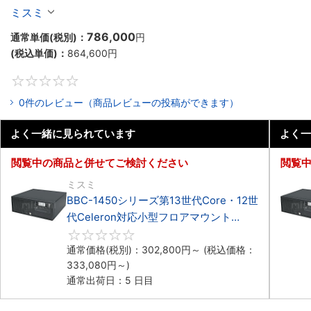
Celeron対応フロアマウント4PCIe
ミスミ
786,000
通常単価(税別)：
円
(税込単価)：
864,600
円
0
0件のレビュー（商品レビューの投稿ができます）
よく一緒に見られています
よく一
閲覧中の商品と併せてご検討ください
閲覧
ミスミ
BBC-1450シリーズ第13世代Core・12世
代Celeron対応小型フロアマウント
4PCIe
0
通常価格(税別)：
302,800
円
～
(税込価格：
333,080
円
～)
通常出荷日：5 日目