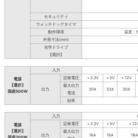
セキュリティ
ウォッチドッグタイマ
動作環境
温度：5
外形寸法(mm)
光学ドライブ
【選択】
入力
定格電圧
＋3.3V
＋5V
＋12V
電源
【選択】
最大出力
出力
30A
33A
30A
国産500W
電流
効率
入力
定格電圧
＋3.3V
＋5V
＋12
電源
【選択】
最大出力
出力
16A
16A
18A
国産700W