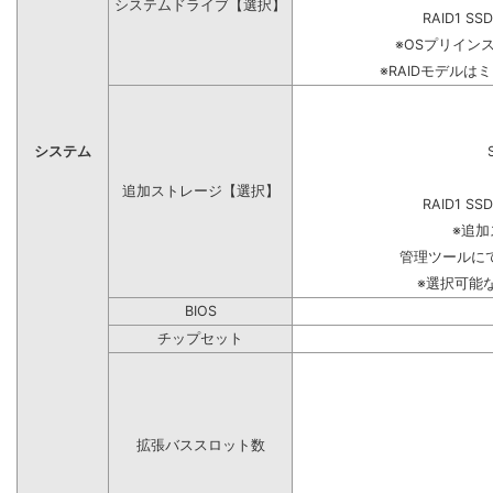
システムドライブ【選択】
RAID1 SS
※OSプリイン
※RAIDモデルは
システム
追加ストレージ【選択】
RAID1 SS
※追
管理ツールに
※選択可能
BIOS
チップセット
拡張バススロット数