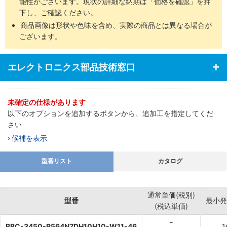
能性がございます。現状の詳細な納期は「価格を確認」を押
下し、ご確認ください。
商品画像は形状や色味を含め、実際の商品とは異なる場合が
ございます。
エレクトロニクス部品技術窓口
未確定の仕様があります
以下のオプションを追加するボタンから、追加工を指定してくだ
さい
候補を表示
型番リスト
カタログ
通常単価(税別)
型番
最小発
(税込単価)
-
BBC-3450-R564N7DH10H10-W11-46
1