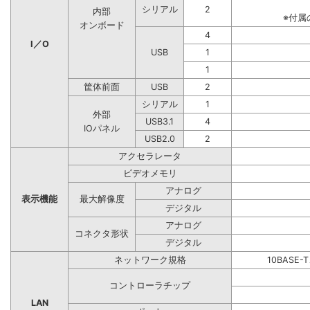
シリアル
2
内部
※付属
オンボード
4
I／O
USB
1
1
筐体前面
USB
2
シリアル
1
外部
USB3.1
4
IOパネル
USB2.0
2
アクセラレータ
ビデオメモリ
アナログ
表示機能
最大解像度
デジタル
アナログ
コネクタ形状
デジタル
ネットワーク規格
10BASE-
コントローラチップ
LAN