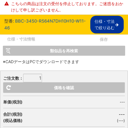
こちらの商品は注文の受付を停止しております。ご迷惑をおか
けして申し訳ございません。
型番:
BBC-3450-R564N7DH10H10-W11-
仕様・寸法

46
で絞り込む
仕様・寸法情報
保存
類似品を再検索
※CADデータはPCでダウンロードできます
ご注文数：
価格を確認
単価(税別)
---
合計(税別)
---
(税込価格)
(
---
)