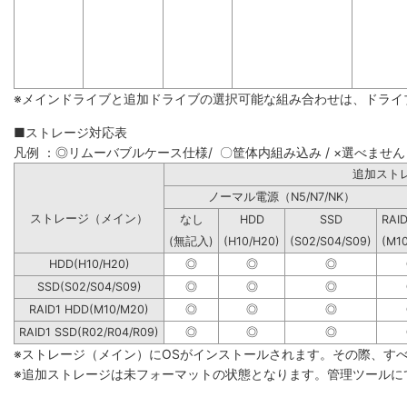
※メインドライブと追加ドライブの選択可能な組み合わせは、ドライ
■ストレージ対応表
凡例 ：◎リムーバブルケース仕様/ 〇筐体内組み込み / ×選べません
追加
ノーマル電源（N5/N7/NK）
ストレージ（メイン）
なし
HDD
SSD
RAI
(無記入)
(H10/H20)
(S02/S04/S09)
(M1
HDD(H10/H20)
◎
◎
◎
SSD(S02/S04/S09)
◎
◎
◎
RAID1 HDD(M10/M20)
◎
◎
◎
RAID1 SSD(R02/R04/R09)
◎
◎
◎
※ストレージ（メイン）にOSがインストールされます。その際、す
※追加ストレージは未フォーマットの状態となります。管理ツールに