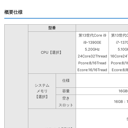
概要仕様
型番
第13世代Core i9
第13世代Co
i9-13900E
i7-137
5.20GHz
5.10G
CPU【選択】
24Core32Thread
16Core24
Pcore:8/16Tread
Pcore:8/1
Ecore:16/16Tread
Ecore:8/
仕様
システム
メモリ
容量
16GB
【選択】
空き
16GB
スロット