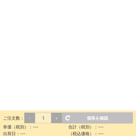
ご注文数：
価格を確認
-
+
単価（税別）：
---
合計（税別）：
---
出荷日：
---
（税込価格）：
---