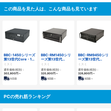
この商品を見た人は、こんな商品も見ています
BBC-1450シリーズ
BBC-RM1450シリ
BBC-RM9450シリ
第13世代Core・12
ーズ第13世代
ーズ第13世代
世代Celeron対応小
Core・12世代
Core・12世代
ミスミ
ミスミ
ミスミ
型フロアマウント
Celeron対応ラック
Celeron対応ラック
通常価格(税別)：
通常価格(税別)：
通常価格(税別)：
4PCIe
マウント4PCIe
マウント4PCIe
302,800
円
～
320,800
円
～
326,800
円
～
5
日目
5
日目～
5
日目～
PCの売れ筋ランキング