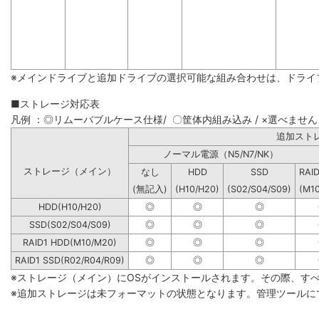
※メインドライブと追加ドライブの選択可能な組み合わせは、ドライ
■ストレージ対応表
凡例 ：◎リムーバブルケース仕様/ 〇筐体内組み込み / ×選べません
追加
ノーマル電源（N5/N7/NK）
ストレージ（メイン）
なし
HDD
SSD
RAI
(無記入)
(H10/H20)
(S02/S04/S09)
(M1
HDD(H10/H20)
◎
◎
◎
SSD(S02/S04/S09)
◎
◎
◎
RAID1 HDD(M10/M20)
◎
◎
◎
RAID1 SSD(R02/R04/R09)
◎
◎
◎
※ストレージ（メイン）にOSがインストールされます。その際、す
※追加ストレージは未フォーマットの状態となります。管理ツールに