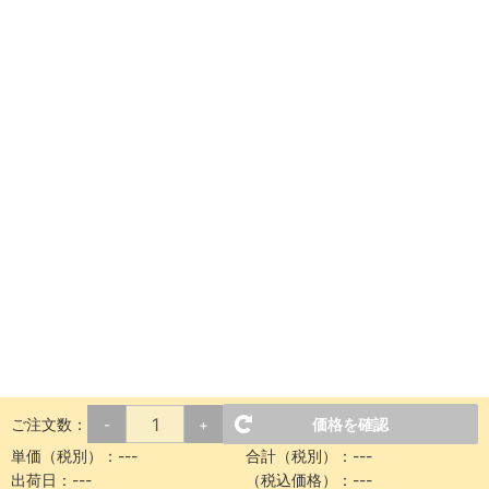
ご注文数：
価格を確認
-
+
単価（税別）：
---
合計（税別）：
---
出荷日：
---
（税込価格）：
---