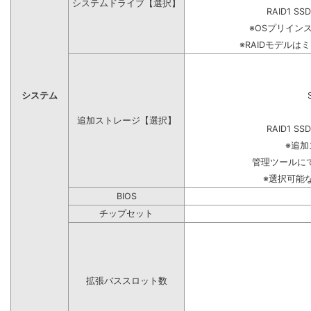
システムドライブ【選択】
RAID1 SS
※OSプリイン
※RAIDモデルは
システム
追加ストレージ【選択】
RAID1 SS
※追
管理ツールに
※選択可能
BIOS
チップセット
拡張バススロット数