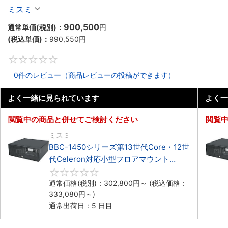
Celeron対応フロアマウント4PCIe
ミスミ
900,500
通常単価(税別)：
円
(税込単価)：
990,550
円
0
0件のレビュー（商品レビューの投稿ができます）
よく一緒に見られています
よく一
閲覧中の商品と併せてご検討ください
閲覧
ミスミ
BBC-1450シリーズ第13世代Core・12世
代Celeron対応小型フロアマウント
4PCIe
0
通常価格(税別)：
302,800
円
～
(税込価格：
333,080
円
～)
通常出荷日：5 日目