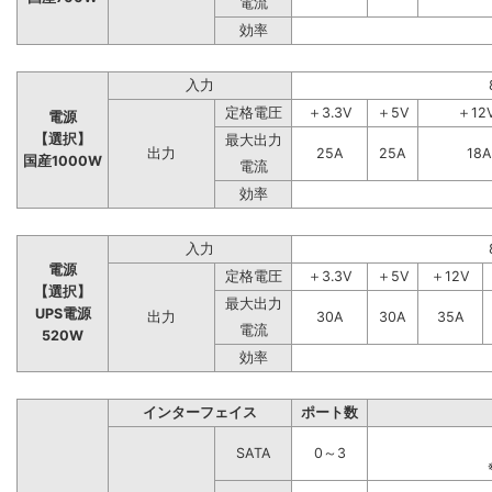
電流
効率
入力
定格電圧
＋3.3V
＋5V
＋12
電源
【選択】
最大出力
出力
25A
25A
18A
国産1000W
電流
効率
入力
電源
定格電圧
＋3.3V
＋5V
＋12V
【選択】
最大出力
UPS電源
出力
30A
30A
35A
電流
520W
効率
インターフェイス
ポート数
SATA
0～3