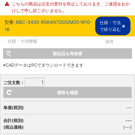
こちらの商品は注文の受付を停止しております。ご迷惑をおか
けして申し訳ございません。
型番:
BBC-3450-R564N70S02M20-W10-
仕様・寸法

16
で絞り込む
仕様・寸法情報
保存
類似品を再検索
※CADデータはPCでダウンロードできます
ご注文数：
価格を確認
単価(税別)
---
合計(税別)
---
(税込価格)
(
---
)