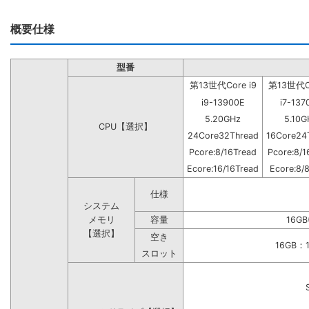
概要仕様
型番
第13世代Core i9
第13世代Co
i9-13900E
i7-137
5.20GHz
5.10G
CPU【選択】
24Core32Thread
16Core24
Pcore:8/16Tread
Pcore:8/1
Ecore:16/16Tread
Ecore:8/
仕様
システム
メモリ
容量
16GB
【選択】
空き
16GB
スロット