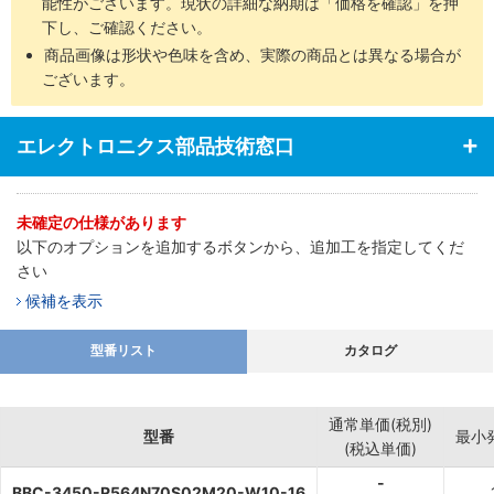
能性がございます。現状の詳細な納期は「価格を確認」を押
下し、ご確認ください。
商品画像は形状や色味を含め、実際の商品とは異なる場合が
ございます。
エレクトロニクス部品技術窓口
未確定の仕様があります
以下のオプションを追加するボタンから、追加工を指定してくだ
さい
候補を表示
型番リスト
カタログ
通常単価(税別)
型番
最小
(税込単価)
-
BBC-3450-R564N70S02M20-W10-16