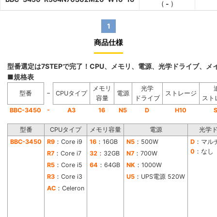
(
-
)
1
商品仕様
型番選定は7STEPで完了！CPU、メモリ、電源、光学ドライブ、
■規格表
メモリ
光学
−
型番
CPUタイプ
電源
ストレージ
容量
ドライブ
スト
-
BBC-3450
A3
16
N5
D
H10
型番
CPUタイプ
メモリ容量
電源
光学
BBC-3450
R9
：Core i9
16
：16GB
N5
：500W
D
：マル
0
：なし
R7
：Core i7
32
：32GB
N7
：700W
R5
：Core i5
64
：64GB
NK
：1000W
R3
：Core i3
U5
：UPS電源 520W
AC
：Celeron