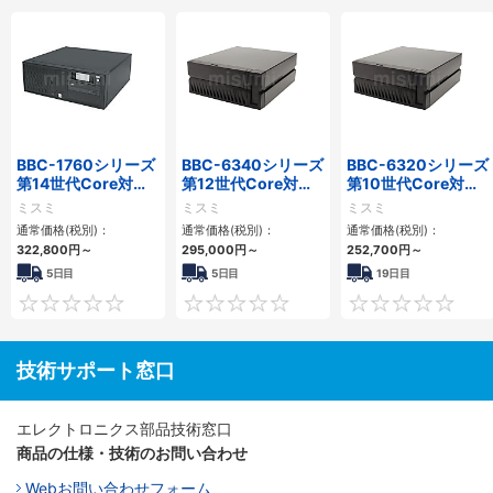
BBC-1760シリーズ
BBC-6340シリーズ
BBC-6320シリーズ
第14世代Core対応
第12世代Core対応
第10世代Core対応
小型フロアマウント
小型フロアマウント
小型フロアマウント
ミスミ
ミスミ
ミスミ
3PCIe
PC2PCI/2PCIe
FAPC 2PCI・2PCIe
通常価格(税別)：
通常価格(税別)：
通常価格(税別)：
322,800
円
～
295,000
円
～
252,700
円
～
5日目
5日目
19日目
0
0
技術サポート窓口
エレクトロニクス部品技術窓口
商品の仕様・技術のお問い合わせ
Webお問い合わせフォーム