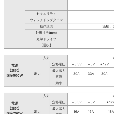
セキュリティ
ウォッチドッグタイマ
動作環境
温度：5
外形寸法(mm)
光学ドライブ
【選択】
入力
定格電圧
＋3.3V
＋5V
＋12V
電源
【選択】
最大出力
出力
30A
33A
30A
国産500W
電流
効率
入力
定格電圧
＋3.3V
＋5V
＋12
電源
【選択】
最大出力
出力
16A
16A
18A
国産700W