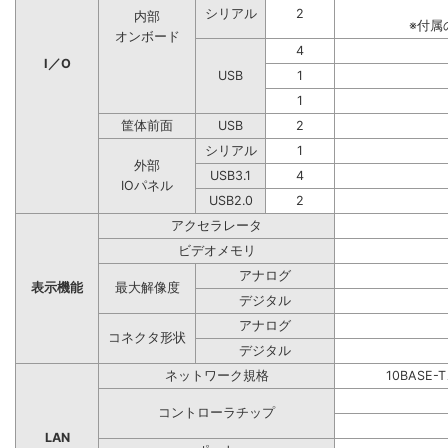
シリアル
2
内部
※付属
オンボード
4
I／O
USB
1
1
筐体前面
USB
2
シリアル
1
外部
USB3.1
4
IOパネル
USB2.0
2
アクセラレータ
ビデオメモリ
アナログ
表示機能
最大解像度
デジタル
アナログ
コネクタ形状
デジタル
ネットワーク規格
10BASE-
コントローラチップ
LAN