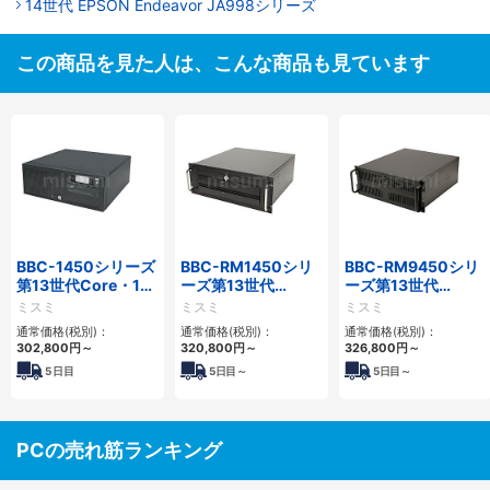
14世代 EPSON Endeavor JA998シリーズ
この商品を見た人は、こんな商品も見ています
BBC-1450シリーズ
BBC-RM1450シリ
BBC-RM9450シリ
第13世代Core・12
ーズ第13世代
ーズ第13世代
世代Celeron対応小
Core・12世代
Core・12世代
ミスミ
ミスミ
ミスミ
型フロアマウント
Celeron対応ラック
Celeron対応ラック
通常価格(税別)：
通常価格(税別)：
通常価格(税別)：
4PCIe
マウント4PCIe
マウント4PCIe
302,800
円
～
320,800
円
～
326,800
円
～
5
日目
5
日目～
5
日目～
PCの売れ筋ランキング