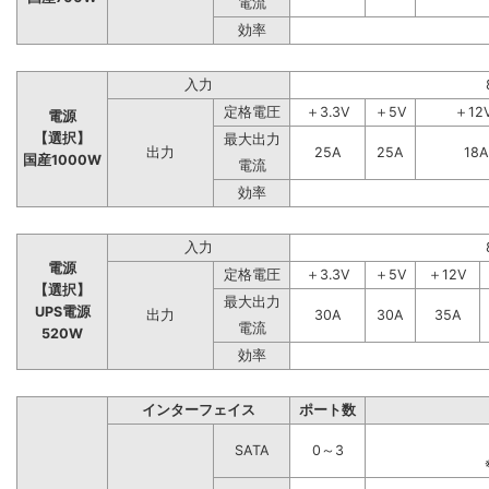
電流
効率
入力
定格電圧
＋3.3V
＋5V
＋12
電源
【選択】
最大出力
出力
25A
25A
18A
国産1000W
電流
効率
入力
電源
定格電圧
＋3.3V
＋5V
＋12V
【選択】
最大出力
UPS電源
出力
30A
30A
35A
電流
520W
効率
インターフェイス
ポート数
SATA
0～3