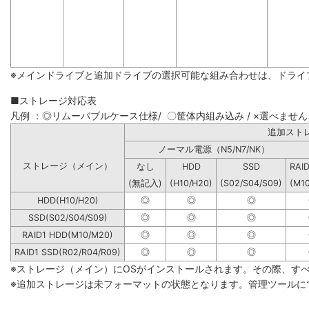
※メインドライブと追加ドライブの選択可能な組み合わせは、ドライ
■ストレージ対応表
凡例 ：◎リムーバブルケース仕様/ 〇筐体内組み込み / ×選べません
追加
ノーマル電源（N5/N7/NK）
ストレージ（メイン）
なし
HDD
SSD
RAI
(無記入)
(H10/H20)
(S02/S04/S09)
(M1
HDD(H10/H20)
◎
◎
◎
SSD(S02/S04/S09)
◎
◎
◎
RAID1 HDD(M10/M20)
◎
◎
◎
RAID1 SSD(R02/R04/R09)
◎
◎
◎
※ストレージ（メイン）にOSがインストールされます。その際、す
※追加ストレージは未フォーマットの状態となります。管理ツールに