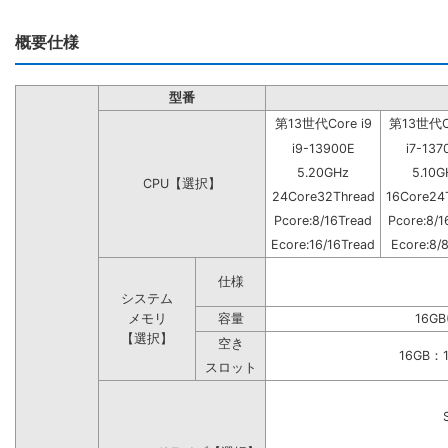
概要仕様
型番
第13世代Core i9
第13世代Co
i9-13900E
i7-137
5.20GHz
5.10G
CPU【選択】
24Core32Thread
16Core24
Pcore:8/16Tread
Pcore:8/1
Ecore:16/16Tread
Ecore:8/
仕様
システム
メモリ
容量
16GB
【選択】
空き
16GB
スロット