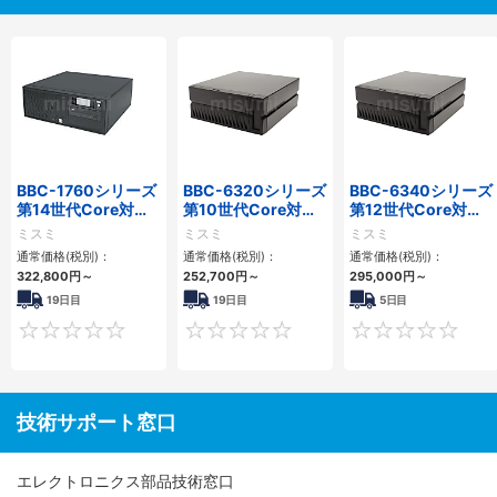
BBC-1760シリーズ
BBC-6320シリーズ
BBC-6340シリーズ
第14世代Core対応
第10世代Core対応
第12世代Core対応
小型フロアマウント
小型フロアマウント
小型フロアマウント
ミスミ
ミスミ
ミスミ
3PCIe
FAPC 2PCI・2PCIe
PC2PCI/2PCIe
通常価格(税別)：
通常価格(税別)：
通常価格(税別)：
322,800
円
～
252,700
円
～
295,000
円
～
19日目
19日目
5日目
0
0
技術サポート窓口
エレクトロニクス部品技術窓口