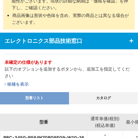
能性がございます。現状の詳細な納期は「価格を確認」を押
下し、ご確認ください。
商品画像は形状や色味を含め、実際の商品とは異なる場合が
ございます。
エレクトロニクス部品技術窓口
未確定の仕様があります
以下のオプションを追加するボタンから、追加工を指定してくだ
さい
候補を表示
型番リスト
カタログ
通常単価(税別)
型番
最小
(税込単価)
-
BBC-3450-R564N70R09S09-W10-16