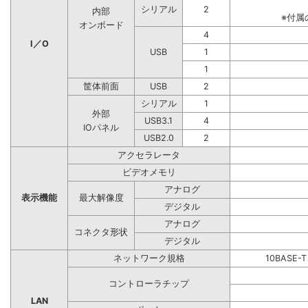
シリアル
2
内部
※付属
オンボード
4
I／O
USB
1
1
筐体前面
USB
2
シリアル
1
外部
USB3.1
4
IOパネル
USB2.0
2
アクセラレータ
ビデオメモリ
アナログ
表示機能
最大解像度
デジタル
アナログ
コネクタ形状
デジタル
ネットワーク規格
10BASE-
コントローラチップ
LAN