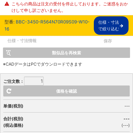
こちらの商品は注文の受付を停止しております。ご迷惑をおか
けして申し訳ございません。
型番:
BBC-3450-R564N70R09S09-W10-
仕様・寸法

16
で絞り込む
仕様・寸法情報
保存
類似品を再検索
※CADデータはPCでダウンロードできます
ご注文数：
価格を確認
単価(税別)
---
合計(税別)
---
(税込価格)
(
---
)