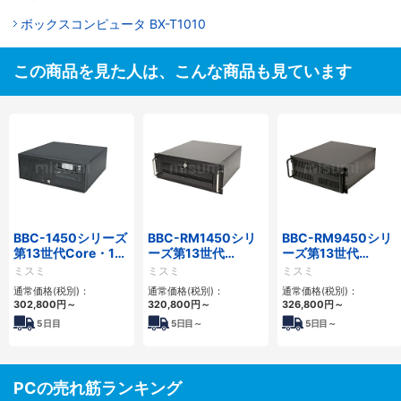
ボックスコンピュータ BX-T1010
この商品を見た人は、こんな商品も見ています
BBC-1450シリーズ
BBC-RM1450シリ
BBC-RM9450シリ
第13世代Core・12
ーズ第13世代
ーズ第13世代
世代Celeron対応小
Core・12世代
Core・12世代
ミスミ
ミスミ
ミスミ
型フロアマウント
Celeron対応ラック
Celeron対応ラック
通常価格(税別)：
通常価格(税別)：
通常価格(税別)：
4PCIe
マウント4PCIe
マウント4PCIe
302,800
円
～
320,800
円
～
326,800
円
～
5
日目
5
日目～
5
日目～
PCの売れ筋ランキング