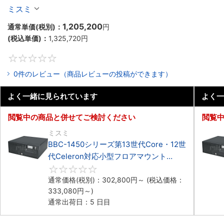
Celeron対応フロアマウント4PCIe
ミスミ
1,205,200
通常単価(税別)：
円
(税込単価)：
1,325,720
円
0
0件のレビュー（商品レビューの投稿ができます）
よく一緒に見られています
よく一
閲覧中の商品と併せてご検討ください
閲覧
ミスミ
BBC-1450シリーズ第13世代Core・12世
代Celeron対応小型フロアマウント
4PCIe
0
通常価格(税別)：
302,800
円
～
(税込価格：
333,080
円
～)
通常出荷日：5 日目