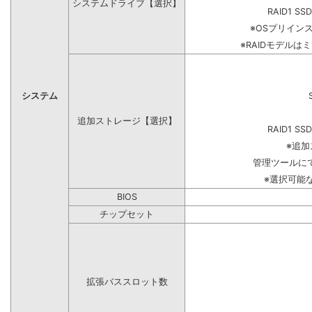
システムドライブ【選択】
RAID1 SS
※OSプリイン
※RAIDモデルは
システム
追加ストレージ【選択】
RAID1 SS
※追
管理ツールに
※選択可能
BIOS
チップセット
拡張バススロット数