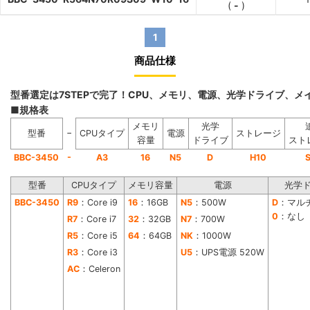
(
-
)
1
商品仕様
型番選定は7STEPで完了！CPU、メモリ、電源、光学ドライブ、
■規格表
メモリ
光学
−
型番
CPUタイプ
電源
ストレージ
容量
ドライブ
スト
-
BBC-3450
A3
16
N5
D
H10
型番
CPUタイプ
メモリ容量
電源
光学
BBC-3450
R9
：Core i9
16
：16GB
N5
：500W
D
：マル
0
：なし
R7
：Core i7
32
：32GB
N7
：700W
R5
：Core i5
64
：64GB
NK
：1000W
R3
：Core i3
U5
：UPS電源 520W
AC
：Celeron