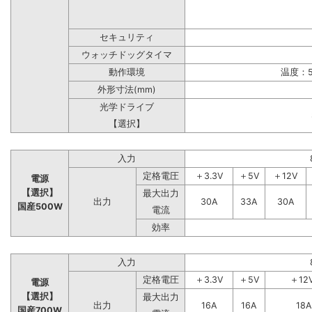
セキュリティ
ウォッチドッグタイマ
動作環境
温度：5
外形寸法(mm)
光学ドライブ
【選択】
入力
定格電圧
＋3.3V
＋5V
＋12V
電源
【選択】
最大出力
出力
30A
33A
30A
国産500W
電流
効率
入力
定格電圧
＋3.3V
＋5V
＋12
電源
【選択】
最大出力
出力
16A
16A
18A
国産700W