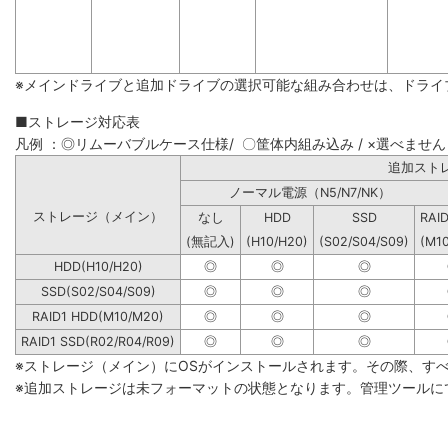
※メインドライブと追加ドライブの選択可能な組み合わせは、ドライ
■ストレージ対応表
凡例 ：◎リムーバブルケース仕様/ 〇筐体内組み込み / ×選べません
追加
ノーマル電源（N5/N7/NK）
ストレージ（メイン）
なし
HDD
SSD
RAI
(無記入)
(H10/H20)
(S02/S04/S09)
(M1
HDD(H10/H20)
◎
◎
◎
SSD(S02/S04/S09)
◎
◎
◎
RAID1 HDD(M10/M20)
◎
◎
◎
RAID1 SSD(R02/R04/R09)
◎
◎
◎
※ストレージ（メイン）にOSがインストールされます。その際、す
※追加ストレージは未フォーマットの状態となります。管理ツールに