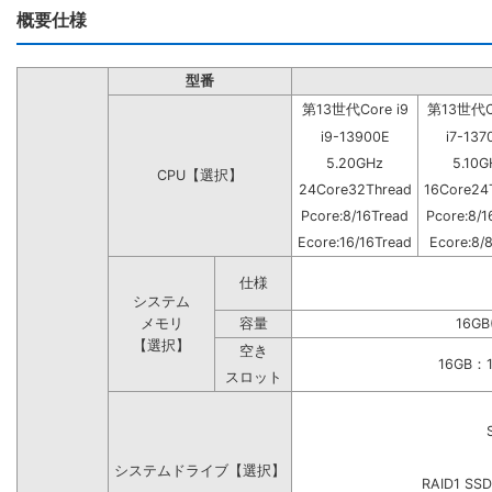
概要仕様
型番
第13世代Core i9
第13世代Co
i9-13900E
i7-137
5.20GHz
5.10G
CPU【選択】
24Core32Thread
16Core24
Pcore:8/16Tread
Pcore:8/1
Ecore:16/16Tread
Ecore:8/
仕様
システム
メモリ
容量
16GB
【選択】
空き
16GB
スロット
システムドライブ【選択】
RAID1 SS