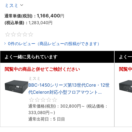
Celeron対応フロアマウント4PCIe
ミスミ
1,166,400
通常単価(税別)：
円
(税込単価)：
1,283,040
円
0
0件のレビュー（商品レビューの投稿ができます）
よく一緒に見られています
よく一
閲覧中の商品と併せてご検討ください
閲覧
ミスミ
BBC-1450シリーズ第13世代Core・12世
代Celeron対応小型フロアマウント
4PCIe
0
通常価格(税別)：
302,800
円
～
(税込価格：
333,080
円
～)
通常出荷日：5 日目