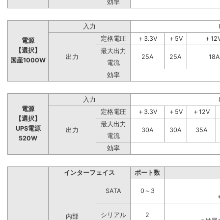
効率
入力
定格電圧
＋3.3V
＋5V
＋12
電源
【選択】
最大出力
出力
25A
25A
18A
国産1000W
電流
効率
入力
電源
定格電圧
＋3.3V
＋5V
＋12V
【選択】
最大出力
UPS電源
出力
30A
30A
35A
電流
520W
効率
インターフェイス
ポート数
SATA
0～3
シリアル
2
内部