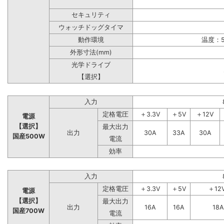
セキュリティ
ウォッチドッグタイマ
動作環境
温度：5
外形寸法(mm)
光学ドライブ
【選択】
入力
定格電圧
＋3.3V
＋5V
＋12V
電源
【選択】
最大出力
出力
30A
33A
30A
国産500W
電流
効率
入力
定格電圧
＋3.3V
＋5V
＋12
電源
【選択】
最大出力
出力
16A
16A
18A
国産700W
電流