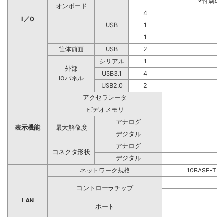
※付属
オンボード
4
I／O
USB
1
1
筐体前面
USB
2
シリアル
1
外部
USB3.1
4
IOパネル
USB2.0
2
アクセラレータ
ビデオメモリ
アナログ
表示機能
最大解像度
デジタル
アナログ
コネクタ形状
デジタル
ネットワーク規格
10BASE-
コントローラチップ
LAN
ポート