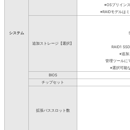
※OSプリイン
※RAIDモデルは
システム
追加ストレージ【選択】
RAID1 SS
※追
管理ツールに
※選択可能
BIOS
チップセット
拡張バススロット数