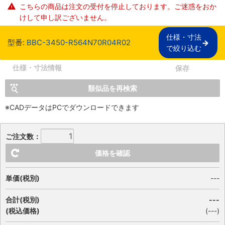
こちらの商品は注文の受付を停止しております。ご迷惑をおか
けして申し訳ございません。
仕様・寸法

型番:
BBC-3450-R564N70R04R02
で絞り込む
仕様・寸法情報
保存
類似品を再検索
※CADデータはPCでダウンロードできます
ご注文数：
価格を確認
単価(税別)
---
合計(税別)
---
(税込価格)
(
---
)