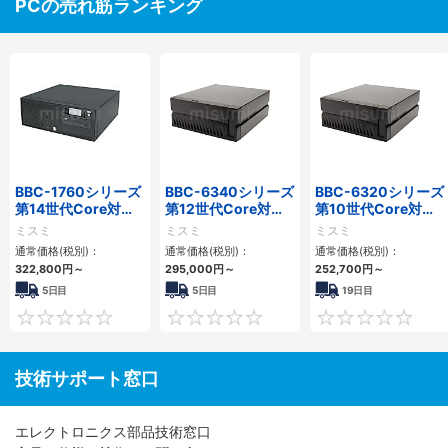
PCの売れ筋ランキング
BBC-1760シリーズ
BBC-6340シリーズ
BBC-6320シリーズ
第14世代Core対応
第12世代Core対応
第10世代Core対応
小型フロアマウント
小型フロアマウント
小型フロアマウント
ミスミ
ミスミ
ミスミ
3PCIe
PC2PCI/2PCIe
FAPC 2PCI・2PCIe
通常価格(税別)：
通常価格(税別)：
通常価格(税別)：
322,800
円
～
295,000
円
～
252,700
円
～
5日目
5日目
19日目
0
0
技術サポート窓口
エレクトロニクス部品技術窓口