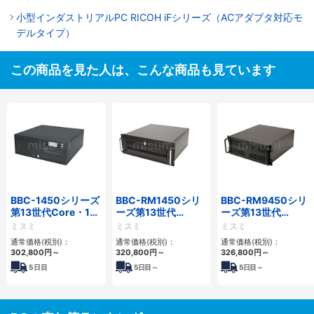
小型インダストリアルPC RICOH iFシリーズ（ACアダプタ対応モ
デルタイプ）
この商品を見た人は、こんな商品も見ています
BBC-1450シリーズ
BBC-RM1450シリ
BBC-RM9450シリ
第13世代Core・12
ーズ第13世代
ーズ第13世代
世代Celeron対応小
Core・12世代
Core・12世代
ミスミ
ミスミ
ミスミ
型フロアマウント
Celeron対応ラック
Celeron対応ラック
通常価格(税別)：
通常価格(税別)：
通常価格(税別)：
4PCIe
マウント4PCIe
マウント4PCIe
302,800
円
～
320,800
円
～
326,800
円
～
5
日目
5
日目～
5
日目～