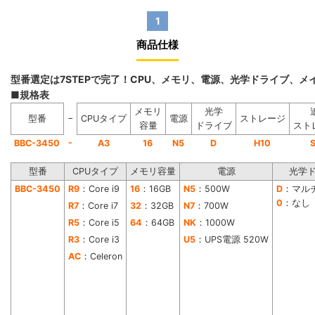
1
商品仕様
型番選定は7STEPで完了！CPU、メモリ、電源、光学ドライブ、
■規格表
メモリ
光学
−
型番
CPUタイプ
電源
ストレージ
容量
ドライブ
スト
-
BBC-3450
A3
16
N5
D
H10
型番
CPUタイプ
メモリ容量
電源
光学
BBC-3450
R9
：Core i9
16
：16GB
N5
：500W
D
：マル
0
：なし
R7
：Core i7
32
：32GB
N7
：700W
R5
：Core i5
64
：64GB
NK
：1000W
R3
：Core i3
U5
：UPS電源 520W
AC
：Celeron