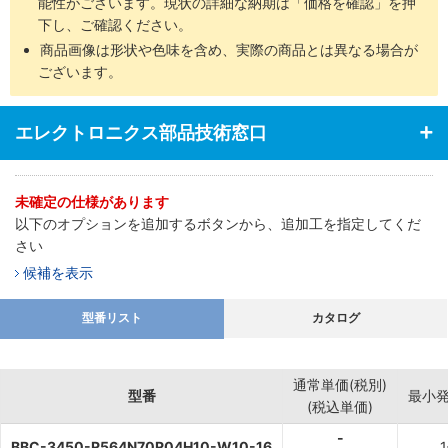
能性がございます。現状の詳細な納期は「価格を確認」を押
下し、ご確認ください。
商品画像は形状や色味を含め、実際の商品とは異なる場合が
ございます。
エレクトロニクス部品技術窓口
未確定の仕様があります
以下のオプションを追加するボタンから、追加工を指定してくだ
さい
候補を表示
型番リスト
カタログ
通常単価(税別)
型番
最小
(税込単価)
-
BBC-3450-R564N70R04H10-W10-16