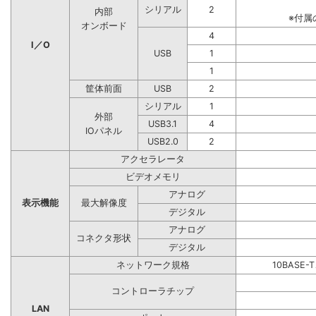
シリアル
2
内部
※付属
オンボード
4
I／O
USB
1
1
筐体前面
USB
2
シリアル
1
外部
USB3.1
4
IOパネル
USB2.0
2
アクセラレータ
ビデオメモリ
アナログ
表示機能
最大解像度
デジタル
アナログ
コネクタ形状
デジタル
ネットワーク規格
10BASE-
コントローラチップ
LAN