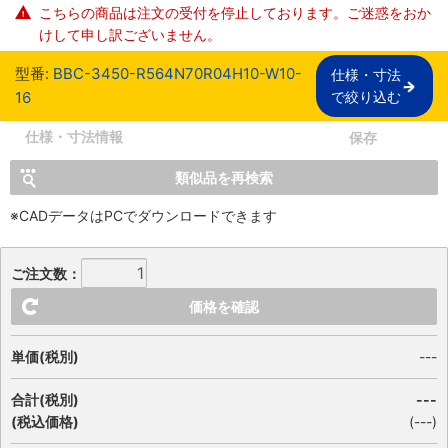
こちらの商品は注文の受付を停止しております。ご迷惑をおか
けして申し訳ございません。
型番:
BBC-3450-R564N70R04H10-W10-
仕様・寸法

16
で絞り込む
仕様・寸法情報
保存
類似品を再検索
※CADデータはPCでダウンロードできます
ご注文数：
価格を確認
単価(税別)
---
合計(税別)
---
(税込価格)
(
---
)