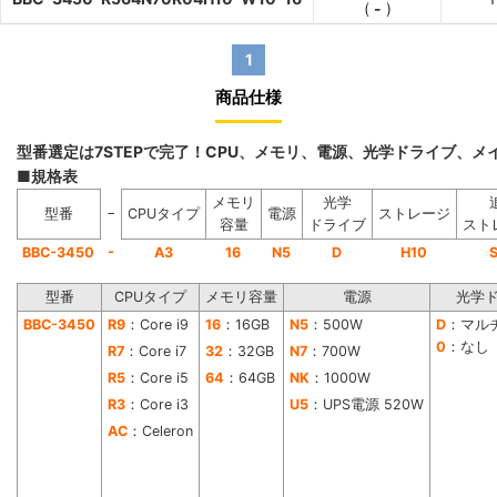
(
-
)
1
商品仕様
型番選定は7STEPで完了！CPU、メモリ、電源、光学ドライブ、
■規格表
メモリ
光学
−
型番
CPUタイプ
電源
ストレージ
容量
ドライブ
スト
-
BBC-3450
A3
16
N5
D
H10
型番
CPUタイプ
メモリ容量
電源
光学
BBC-3450
R9
：Core i9
16
：16GB
N5
：500W
D
：マル
0
：なし
R7
：Core i7
32
：32GB
N7
：700W
R5
：Core i5
64
：64GB
NK
：1000W
R3
：Core i3
U5
：UPS電源 520W
AC
：Celeron