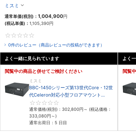
Celeron対応フロアマウント4PCIe
ミスミ
1,004,900
通常単価(税別)：
円
(税込単価)：
1,105,390
円
0
0件のレビュー（商品レビューの投稿ができます）
よく一緒に見られています
よく一
閲覧中の商品と併せてご検討ください
閲覧
ミスミ
BBC-1450シリーズ第13世代Core・12世
代Celeron対応小型フロアマウント
4PCIe
0
通常価格(税別)：
302,800
円
～
(税込価格：
333,080
円
～)
通常出荷日：5 日目