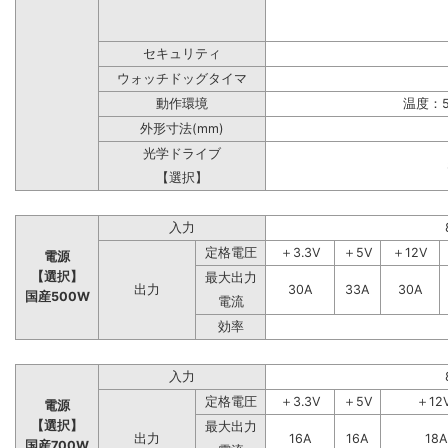
セキュリティ
ウォッチドッグタイマ
動作環境
温度：5
外形寸法(mm)
光学ドライブ
【選択】
入力
定格電圧
＋3.3V
＋5V
＋12V
電源
【選択】
最大出力
出力
30A
33A
30A
国産500W
電流
効率
入力
定格電圧
＋3.3V
＋5V
＋12
電源
【選択】
最大出力
出力
16A
16A
18A
国産700W