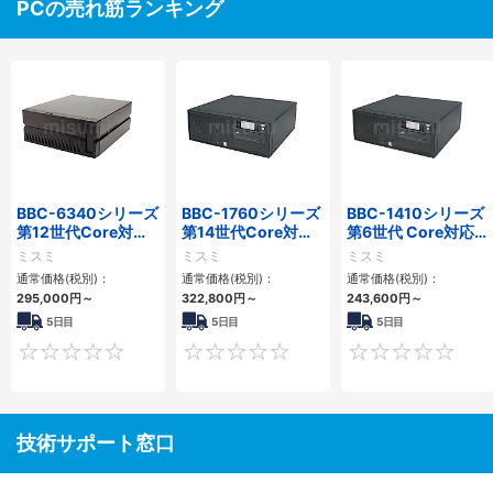
PCの売れ筋ランキング
BBC-6340シリーズ
BBC-1760シリーズ
BBC-1410シリーズ
第12世代Core対応
第14世代Core対応
第6世代 Core対応フ
小型フロアマウント
小型フロアマウント
ロアマウントFAPC
ミスミ
ミスミ
ミスミ
PC2PCI/2PCIe
3PCIe
3PCI・3PCIe
通常価格(税別)：
通常価格(税別)：
通常価格(税別)：
295,000
円
～
322,800
円
～
243,600
円
～
5日目
5日目
5日目
0
0
技術サポート窓口