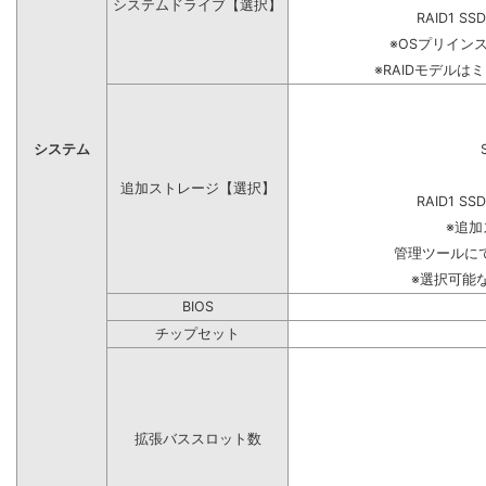
システムドライブ【選択】
RAID1 SS
※OSプリイン
※RAIDモデルは
システム
追加ストレージ【選択】
RAID1 SS
※追
管理ツールに
※選択可能
BIOS
チップセット
拡張バススロット数