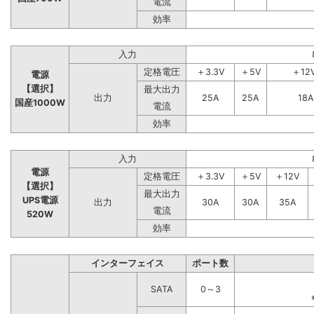
電流
効率
入力
定格電圧
＋3.3V
＋5V
＋12
電源
【選択】
最大出力
出力
25A
25A
18A
国産1000W
電流
効率
入力
電源
定格電圧
＋3.3V
＋5V
＋12V
【選択】
最大出力
UPS電源
出力
30A
30A
35A
電流
520W
効率
インターフェイス
ポート数
SATA
0～3