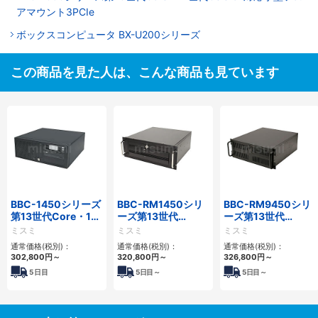
アマウント3PCIe
ボックスコンピュータ BX-U200シリーズ
この商品を見た人は、こんな商品も見ています
BBC-1450シリーズ
BBC-RM1450シリ
BBC-RM9450シリ
第13世代Core・12
ーズ第13世代
ーズ第13世代
世代Celeron対応小
Core・12世代
Core・12世代
ミスミ
ミスミ
ミスミ
型フロアマウント
Celeron対応ラック
Celeron対応ラック
通常価格(税別)：
通常価格(税別)：
通常価格(税別)：
4PCIe
マウント4PCIe
マウント4PCIe
302,800
円
～
320,800
円
～
326,800
円
～
5
日目
5
日目～
5
日目～