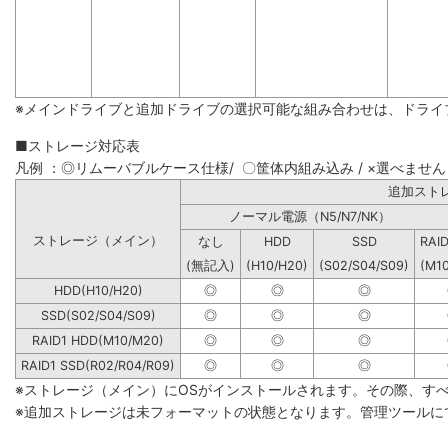
※メインドライブと追加ドライブの選択可能な組み合わせは、ドライ
■ストレージ対応表
凡例 ：◎リムーバブルケース仕様/ 〇筐体内組み込み / ×選べません
追加
ノーマル電源（N5/N7/NK）
ストレージ（メイン）
なし
HDD
SSD
RAI
(無記入)
(H10/H20)
(S02/S04/S09)
(M1
HDD(H10/H20)
◎
◎
◎
SSD(S02/S04/S09)
◎
◎
◎
RAID1 HDD(M10/M20)
◎
◎
◎
RAID1 SSD(R02/R04/R09)
◎
◎
◎
※ストレージ（メイン）にOSがインストールされます。その際、す
※追加ストレージは未フォーマットの状態となります。管理ツールに