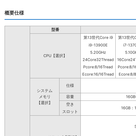
概要仕様
型番
第13世代Core i9
第13世代Co
i9-13900E
i7-137
5.20GHz
5.10G
CPU【選択】
24Core32Thread
16Core24
Pcore:8/16Tread
Pcore:8/1
Ecore:16/16Tread
Ecore:8/
仕様
システム
メモリ
容量
16GB
【選択】
空き
16GB
スロット