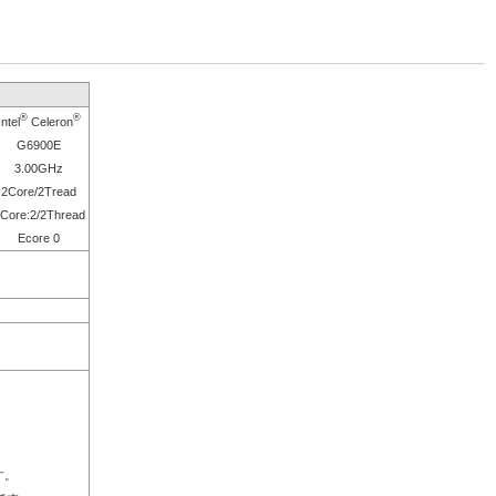
®
®
Intel
Celeron
G6900E
3.00GHz
2Core/2Tread
Core:2/2Thread
Ecore 0
す。