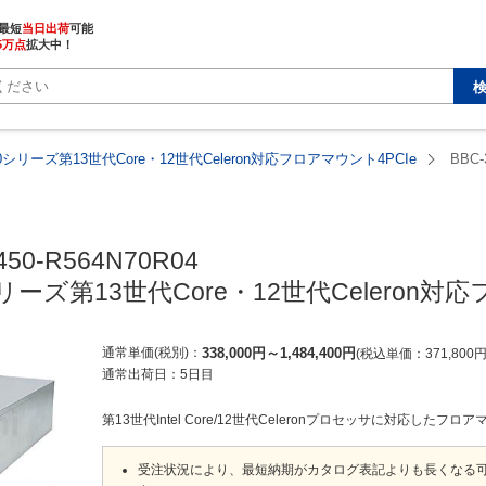
最短
当日出荷
5万点
拡大中！
50シリーズ第13世代Core・12世代Celeron対応フロアマウント4PCIe
BBC-
450-R564N70R04

シリーズ第13世代Core・12世代Celeron対
通常単価(税別)
338,000
円
～
1,484,400
円
税込単価
371,800
通常出荷日：
5日目
第13世代Intel Core/12世代Celeronプロセッサに対応したフ
受注状況により、最短納期がカタログ表記よりも長くなる