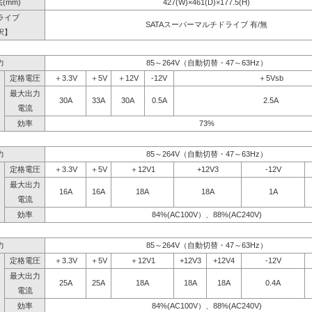
(mm)
427(W)×461(D)×177.5(H)
ライブ
SATAスーパーマルチドライブ 有/無
択】
力
85～264V（自動切替・47～63Hz）
定格電圧
＋3.3V
＋5V
＋12V
-12V
＋5Vsb
最大出力
30A
33A
30A
0.5A
2.5A
電流
効率
73%
力
85～264V（自動切替・47～63Hz）
定格電圧
＋3.3V
＋5V
＋12V1
+12V3
-12V
最大出力
16A
16A
18A
18A
1A
電流
効率
84%(AC100V）、88%(AC240V)
力
85～264V（自動切替・47～63Hz）
定格電圧
＋3.3V
＋5V
＋12V1
+12V3
+12V4
-12V
最大出力
25A
25A
18A
18A
18A
0.4A
電流
効率
84%(AC100V）、88%(AC240V)