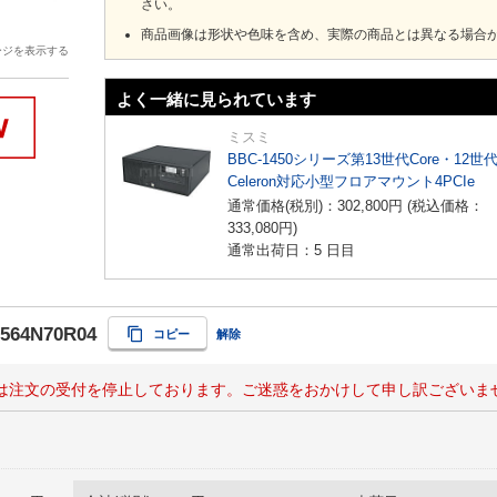
さい。
商品画像は形状や色味を含め、実際の商品とは異なる場合
ージを表示する
よく一緒に見られています
ミスミ
BBC-1450シリーズ第13世代Core・12世
Celeron対応小型フロアマウント4PCIe
通常価格(税別)：
302,800
円
(税込価格：
333,080
円
)
通常出荷日：5 日目
R564N70R04
コピー
解除
は注文の受付を停止しております。ご迷惑をおかけして申し訳ございま