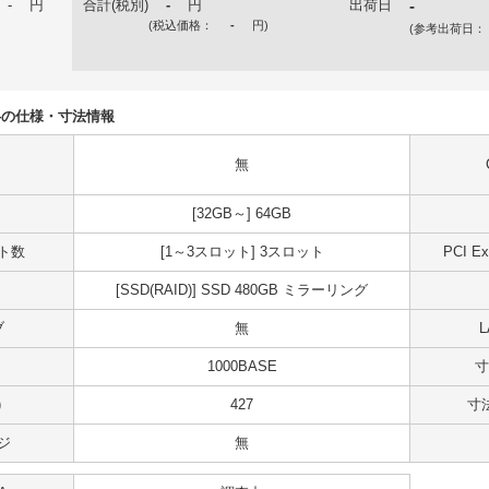
-
円
合計(税別)
-
円
出荷日
-
(税込価格：
-
円
)
(参考出荷日：
0R04の仕様・寸法情報
無
[32GB～] 64GB
ット数
[1～3スロット] 3スロット
PCI 
[SSD(RAID)] SSD 480GB ミラーリング
ブ
無
1000BASE
寸
)
427
寸法
ジ
無