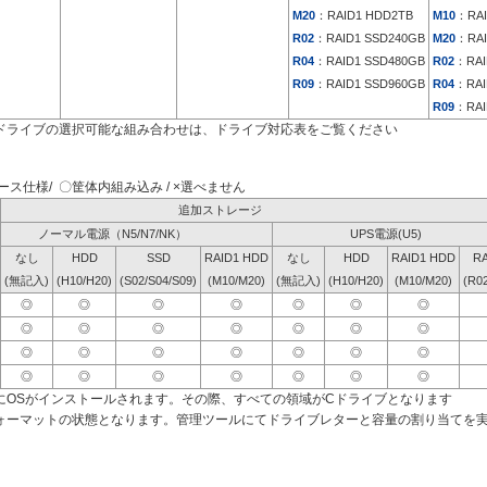
M20
：RAID1 HDD2TB
M10
：RAI
R02
：RAID1 SSD240GB
M20
：RAI
R04
：RAID1 SSD480GB
R02
：RAI
R09
：RAID1 SSD960GB
R04
：RAI
R09
：RAI
ドライブの選択可能な組み合わせは、ドライブ対応表をご覧ください
ス仕様/ 〇筐体内組み込み / ×選べません
追加ストレージ
ノーマル電源（N5/N7/NK）
UPS電源(U5)
なし
HDD
SSD
RAID1 HDD
なし
HDD
RAID1 HDD
RA
(無記入)
(H10/H20)
(S02/S04/S09)
(M10/M20)
(無記入)
(H10/H20)
(M10/M20)
(R0
◎
◎
◎
◎
◎
◎
◎
◎
◎
◎
◎
◎
◎
◎
◎
◎
◎
◎
◎
◎
◎
◎
◎
◎
◎
◎
◎
◎
にOSがインストールされます。その際、すべての領域がCドライブとなります
ォーマットの状態となります。管理ツールにてドライブレターと容量の割り当てを