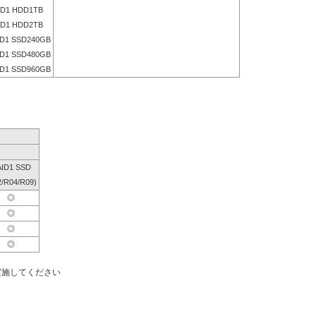
D1 HDD1TB
D1 HDD2TB
D1 SSD240GB
D1 SSD480GB
D1 SSD960GB
ID1 SSD
2/R04/R09)
◎
◎
◎
◎
実施してください