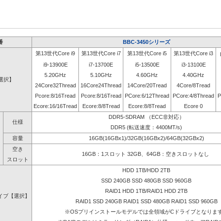
番
BBC-3450シリーズ
第13世代Core i9
第13世代Core i7
第13世代Core i5
第13世代Core i3
i9-13900E
i7-13700E
i5-13500E
i3-13100E
5.20GHz
5.10GHz
4.60GHz
4.40GHz
選択】
24Core32Thread
16Core24Thread
14Core/20Tread
4Core/8Tread
Pcore:8/16Tread
Pcore:8/16Tread
PCore:6/12Thread
PCore:4/8Thread
P
Ecore:16/16Tread
Ecore:8/8Tread
Ecore:8/8Tread
Ecore 0
DDR5-SDRAM （ECC非対応）
仕様
DDR5 (転送速度：4400MT/s)
容量
16GB(16GBx1)/32GB(16GBx2)/64GB(32GBx2)
空き
16GB：1スロット 32GB、64GB：空きスロットなし
スロット
HDD 1TB/HDD 2TB
SSD 240GB SSD 480GB SSD 960GB
RAID1 HDD 1TB/RAID1 HDD 2TB
イブ【選択】
RAID1 SSD 240GB RAID1 SSD 480GB RAID1 SSD 960GB
※OSプリインストールモデルでは全領域がCドライブとなりま