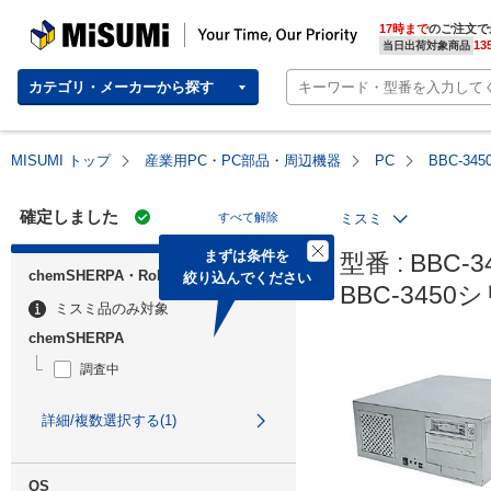
MISUMI | Your Time, Our Priority
17時まで
のご注文で
13
当日出荷対象商品
カテゴリ・メーカーから探す
MISUMI トップ
産業用PC・PC部品・周辺機器
PC
BBC-34
確定しました
すべて解除
ミスミ
まずは条件を

型番 : BBC-3
chemSHERPA・RoHS
絞り込んでください
BBC-3450
ミスミ品のみ対象
chemSHERPA
調査中
詳細/複数選択する(1)
OS