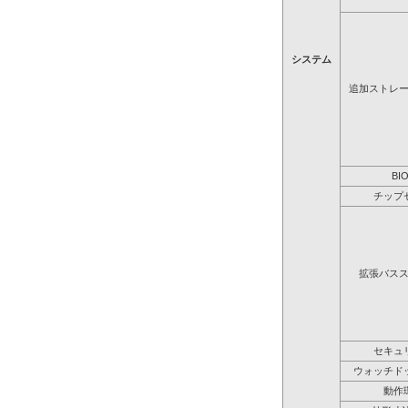
システム
追加ストレ
BI
チップ
拡張バス
セキュ
ウォッチド
動作