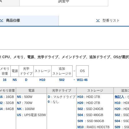
A
調査中
商品仕様
型番リスト
了！CPU、メモリ、電源、光学ドライブ、メインドライブ、追加ドライブ、OSが選
メモリ
光学
追加
電源
ストレージ
−
OS
容量
ドライブ
ストレージ※
-
16
N5
D
H10
S02
W11-46
メモリ容量
電源
光学ドライブ
ストレージ
追加
16
：16GB
N5
：500W
D
：マルチドライブ
H10
：HDD 1TB
無記入
：
0
：なし
32
：32GB
N7
：700W
H20
：HDD 2TB
H10
：HDD
64
：64GB
NK
：1000W
S02
：SSD 240GB
H20
：HDD
U5
：UPS電源 520W
S04
：SSD 480GB
S02
：SSD
S09
：SSD 960GB
S04
：SSD
M10
：RAID1 HDD1TB
S09
：SSD