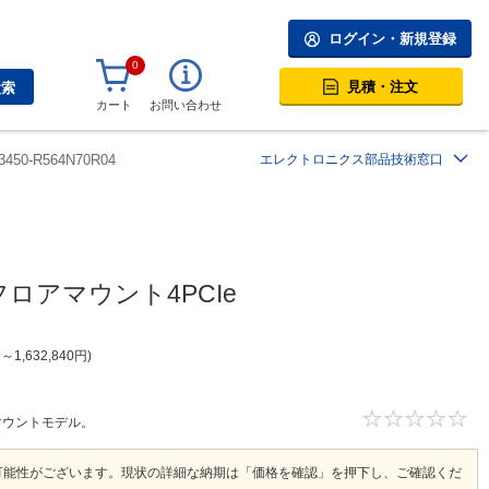
ログイン・新規登録
0
見積・注文
検索
カート
お問い合わせ
3450-R564N70R04
エレクトロニクス部品技術窓口
応フロアマウント4PCIe
円
～
1,632,840
円
ロアマウントモデル。
可能性がございます。現状の詳細な納期は「価格を確認」を押下し、ご確認くだ