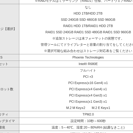
※RAIDモデルはミラーリング（RAID1）仕様、ハードウェアRAID
なし
HDD 1TB/HDD 2TB
SSD 240GB SSD 480GB SSD 960GB
RAID1 HDD 1TB/RAID1 HDD 2TB
ージ【選択】
RAID1 SSD 240GB RAID1 SSD 480GB RAID1 SSD 960GB
※追加ストレージは未フォーマットの状態です。
管理ツールにてドライブレターと容量の割り当てをしてくださ
※選択可能な組み合わせはストレージ対応表をご覧ください
OS
Phoenix Technologies
セット
Intel® R680E
フルハイト
PCI ×3
PCI Express(x16 Gen4) x1
スロット数
PCI Express(x4 Gen4) x1
PCI Express(x4 Gen3) x1
PCI Express(x1 Gen3) x1
M.2 M Keyx2 M.2 E Keyx1
リティ
TPM2.0
ッグタイマ
設定時間：10秒～600秒
環境
温度：5～40℃、湿度:20～80%RH (結露なきこと)