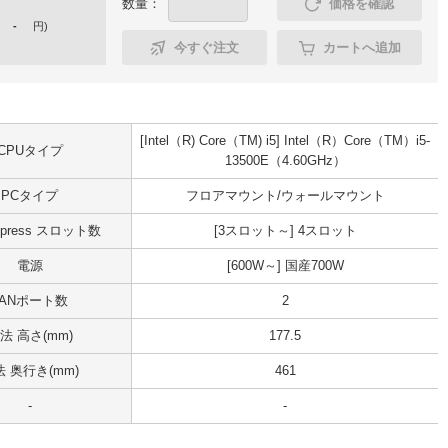
数量：
価格を確認
-
円
)
今すぐ注文
カートへ追加
[Intel（R) Core（TM) i5] Intel（R）Core（TM）i5-
CPUタイプ
13500E（4.60GHz）
PCタイプ
フロアマウント/ウォールマウント
Express スロット数
[3スロット～] 4スロット
電源
[600W～] 国産700W
LANポート数
2
法 高さ(mm)
177.5
 奥行き(mm)
461
-
-