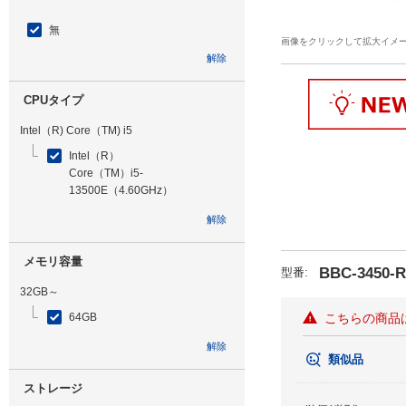
無
画像をクリックして拡大イメ
解除
CPUタイプ
Intel（R) Core（TM) i5
Intel（R）
Core（TM）i5-
13500E（4.60GHz）
解除
メモリ容量
BBC-3450-
型番
:
32GB～
64GB
こちらの商品
解除
類似品
ストレージ