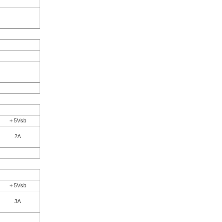
＋5Vsb
2A
＋5Vsb
3A