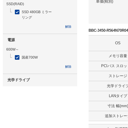
単価(税別)
SSD(RAID)
SSD 480GB ミラー
リング
解除
BBC-3450-R564N7
電源
OS
600W～
メモリ容量
国産700W
PCIバス スロ
解除
ストレージ
光学ドライブ
光学ドライ
無
LANタイプ
解除
寸法 幅(mm
追加ストレージ
追加ストレー
無