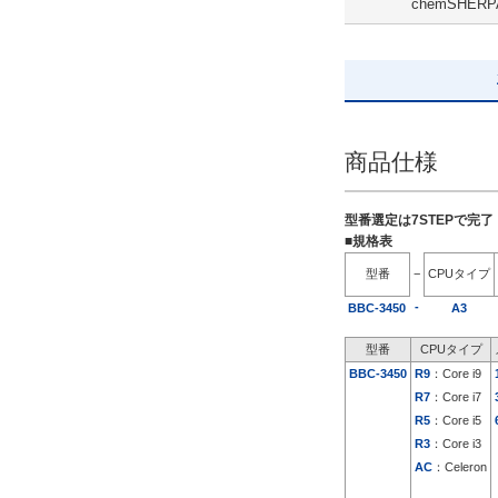
chemSHERP
解除
出荷日
すべて
5日以内
商品仕様
型番選定は7STEPで完
■規格表
型番
−
CPUタイプ
-
BBC-3450
A3
型番
CPUタイプ
BBC-3450
R9
：Core i9
R7
：Core i7
R5
：Core i5
R3
：Core i3
AC
：Celeron