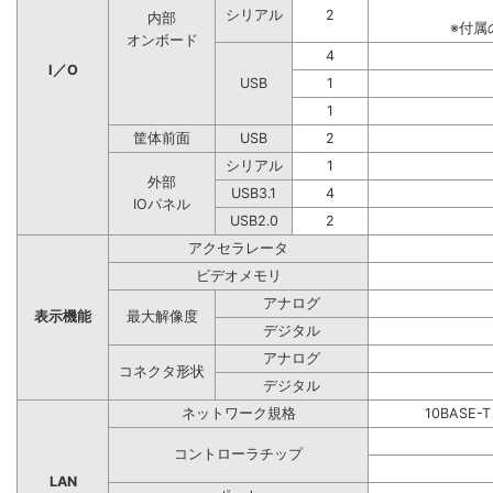
シリアル
2
内部
※付属
オンボード
4
I／O
USB
1
1
筐体前面
USB
2
シリアル
1
外部
USB3.1
4
IOパネル
USB2.0
2
アクセラレータ
ビデオメモリ
アナログ
表示機能
最大解像度
デジタル
アナログ
コネクタ形状
デジタル
ネットワーク規格
10BASE-
コントローラチップ
LAN