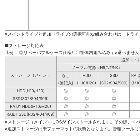
※メインドライブと追加ドライブの選択可能な組み合わせは、ドライ
■ストレージ対応表
凡例 ：◎リムーバブルケース仕様/ 〇筐体内組み込み / ×選べません
追加
ノーマル電源（N5/N7/NK）
ストレージ（メイン）
なし
HDD
SSD
RAI
(無記入)
(H10/H20)
(S02/S04/S09)
(M1
HDD(H10/H20)
◎
◎
◎
SSD(S02/S04/S09)
◎
◎
◎
RAID1 HDD(M10/M20)
◎
◎
◎
RAID1 SSD(R02/R04/R09)
◎
◎
◎
※ストレージ（メイン）にOSがインストールされます。その際、す
※追加ストレージは未フォーマットの状態となります。管理ツールに