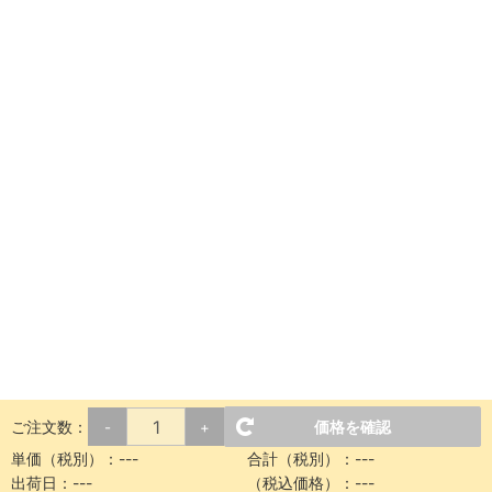
ご注文数：
価格を確認
-
+
単価（税別）：
---
合計（税別）：
---
出荷日：
---
（税込価格）：
---