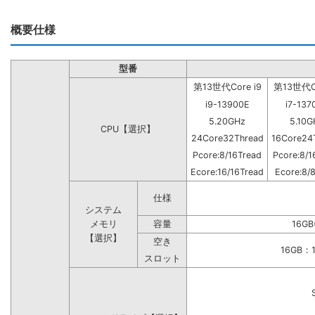
概要仕様
型番
第13世代Core i9
第13世代Co
i9-13900E
i7-137
5.20GHz
5.10G
CPU【選択】
24Core32Thread
16Core24
Pcore:8/16Tread
Pcore:8/1
Ecore:16/16Tread
Ecore:8/
仕様
システム
メモリ
容量
16GB
【選択】
空き
16GB
スロット