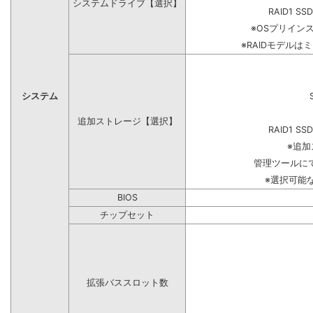
システムドライブ【選択】
RAID1 SS
※OSプリイン
※RAIDモデルは
システム
追加ストレージ【選択】
RAID1 SS
※追
管理ツールに
※選択可能
BIOS
チップセット
拡張バススロット数