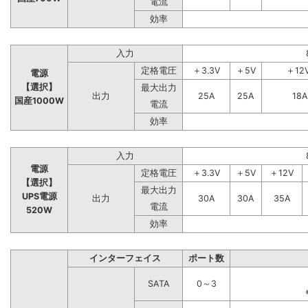
電流
効率
入力
定格電圧
＋3.3V
＋5V
＋12
電源
【選択】
最大出力
出力
25A
25A
18A
国産1000W
電流
効率
入力
電源
定格電圧
＋3.3V
＋5V
＋12V
【選択】
最大出力
UPS電源
出力
30A
30A
35A
電流
520W
効率
インターフェイス
ポート数
SATA
0～3