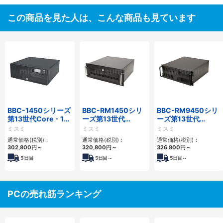
この商品を見た人は、こんな商品も見ています
BBC-1450シリーズ
BBC-RM1450シリ
BBC-RM9450シリ
第13世代Core・12
ーズ第13世代
ーズ第13世代
世代Celeron対応小
Core・12世代
Core・12世代
ミスミ
ミスミ
ミスミ
型フロアマウント
Celeron対応ラック
Celeron対応ラック
通常価格(税別)：
通常価格(税別)：
通常価格(税別)：
4PCIe
マウント4PCIe
マウント4PCIe
302,800
円
～
320,800
円
～
326,800
円
～
5
日目
5
日目～
5
日目～
PCの売れ筋ランキング