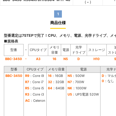
(
-
)
1
商品仕様
型番選定は7STEPで完了！CPU、メモリ、電源、光学ドライブ、
■規格表
メモリ
光学
−
型番
CPUタイプ
電源
ストレージ
容量
ドライブ
スト
-
BBC-3450
A3
16
N5
D
H10
型番
CPUタイプ
メモリ容量
電源
光学
BBC-3450
R9
：Core i9
16
：16GB
N5
：500W
D
：マル
0
：なし
R7
：Core i7
32
：32GB
N7
：700W
R5
：Core i5
64
：64GB
NK
：1000W
R3
：Core i3
U5
：UPS電源 520W
AC
：Celeron