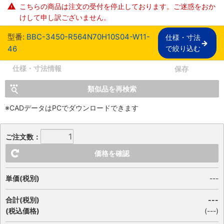
こちらの商品は注文の受付を停止しております。ご迷惑をおか
けして申し訳ございません。
型番:
BBC-3450-R564N70H10S04-W11-
仕様・寸法

46
で絞り込む
仕様・寸法情報
保存
類似品を再検索
※CADデータはPCでダウンロードできます
ご注文数：
価格を確認
単価(税別)
---
合計(税別)
---
(税込価格)
(
---
)