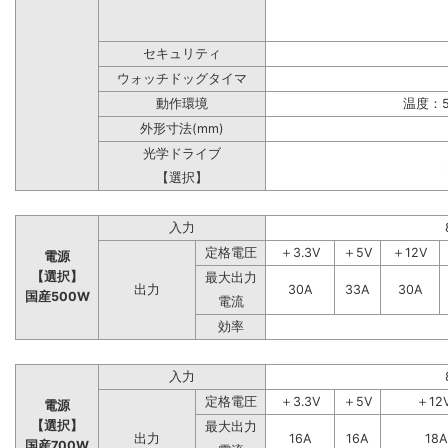
セキュリティ
ウォッチドッグタイマ
動作環境
温度：5
外形寸法(mm)
光学ドライブ
【選択】
入力
定格電圧
＋3.3V
＋5V
＋12V
電源
【選択】
最大出力
出力
30A
33A
30A
国産500W
電流
効率
入力
定格電圧
＋3.3V
＋5V
＋12
電源
【選択】
最大出力
出力
16A
16A
18A
国産700W