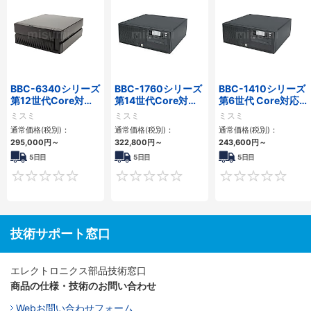
BBC-6340シリーズ
BBC-1760シリーズ
BBC-1410シリーズ
第12世代Core対応
第14世代Core対応
第6世代 Core対応フ
小型フロアマウント
小型フロアマウント
ロアマウントFAPC
ミスミ
ミスミ
ミスミ
PC2PCI/2PCIe
3PCIe
3PCI・3PCIe
通常価格(税別)：
通常価格(税別)：
通常価格(税別)：
295,000
円
～
322,800
円
～
243,600
円
～
5日目
5日目
5日目
0
0
技術サポート窓口
エレクトロニクス部品技術窓口
商品の仕様・技術のお問い合わせ
Webお問い合わせフォーム