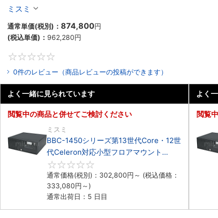
Celeron対応フロアマウント4PCIe
ミスミ
874,800
通常単価(税別)：
円
(税込単価)：
962,280
円
0
0件のレビュー（商品レビューの投稿ができます）
よく一緒に見られています
よく一
閲覧中の商品と併せてご検討ください
閲覧
ミスミ
BBC-1450シリーズ第13世代Core・12世
代Celeron対応小型フロアマウント
4PCIe
0
通常価格(税別)：
302,800
円
～
(税込価格：
333,080
円
～)
通常出荷日：5 日目