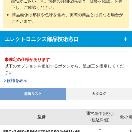
能性がございます。現状の詳細な納期は「価格を確認」を押
下し、ご確認ください。
商品画像は形状や色味を含め、実際の商品とは異なる場合が
ございます。
エレクトロニクス部品技術窓口
未確定の仕様があります
以下のオプションを追加するボタンから、追加工を指定してくだ
さい
候補を表示
型番リスト
カタログ
通常単価(税別)
型番
最小
(税込単価)
-
BBC-3450-R564N70H10S04-W11-46