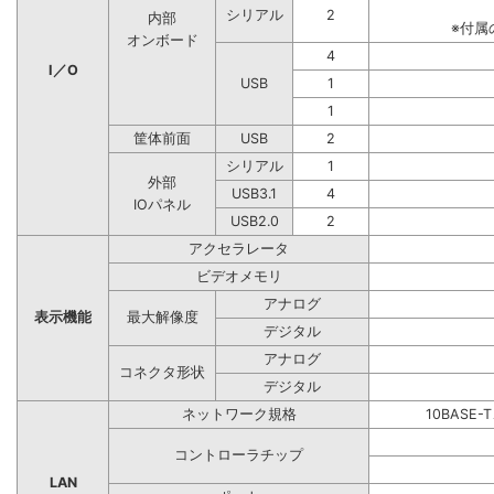
シリアル
2
内部
※付属
オンボード
4
I／O
USB
1
1
筐体前面
USB
2
シリアル
1
外部
USB3.1
4
IOパネル
USB2.0
2
アクセラレータ
ビデオメモリ
アナログ
表示機能
最大解像度
デジタル
アナログ
コネクタ形状
デジタル
ネットワーク規格
10BASE-
コントローラチップ
LAN