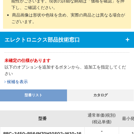
能性がございます。現状の詳細な納期は「価格を確認」を押
下し、ご確認ください。
商品画像は形状や色味を含め、実際の商品とは異なる場合が
ございます。
エレクトロニクス部品技術窓口
未確定の仕様があります
以下のオプションを追加するボタンから、追加工を指定してくだ
さい
候補を表示
型番リスト
カタログ
通常単価(税別)
型番
最小
(税込単価)
-
BBC-3450-R564N70H10S02-W10-16