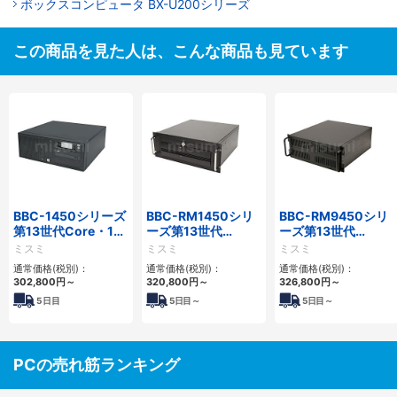
ボックスコンピュータ BX-U200シリーズ
この商品を見た人は、こんな商品も見ています
BBC-1450シリーズ
BBC-RM1450シリ
BBC-RM9450シリ
第13世代Core・12
ーズ第13世代
ーズ第13世代
世代Celeron対応小
Core・12世代
Core・12世代
ミスミ
ミスミ
ミスミ
型フロアマウント
Celeron対応ラック
Celeron対応ラック
通常価格(税別)：
通常価格(税別)：
通常価格(税別)：
4PCIe
マウント4PCIe
マウント4PCIe
302,800
円
～
320,800
円
～
326,800
円
～
5
日目
5
日目～
5
日目～
PCの売れ筋ランキング