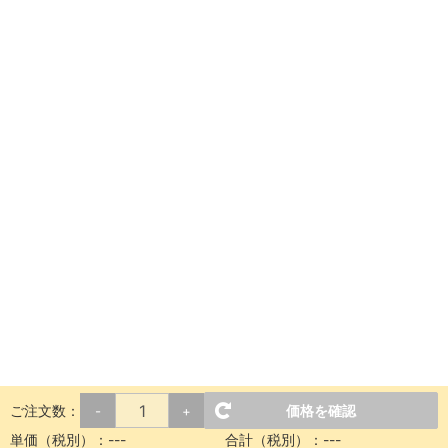
ご注文数：
価格を確認
-
+
単価（税別）：
---
合計（税別）：
---