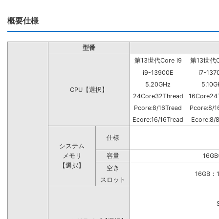
概要仕様
型番
第13世代Core i9
第13世代Co
i9-13900E
i7-137
5.20GHz
5.10G
CPU【選択】
24Core32Thread
16Core24
Pcore:8/16Tread
Pcore:8/1
Ecore:16/16Tread
Ecore:8/
仕様
システム
メモリ
容量
16GB
【選択】
空き
16GB
スロット