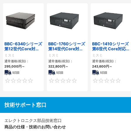
BBC-6340シリーズ
BBC-1760シリーズ
BBC-1410シリーズ
第12世代Core対応
第14世代Core対応
第6世代 Core対応フ
小型フロアマウント
小型フロアマウント
ロアマウントFAPC
ミスミ
ミスミ
ミスミ
PC2PCI/2PCIe
3PCIe
3PCI・3PCIe
通常価格(税別)：
通常価格(税別)：
通常価格(税別)：
295,000
円
～
322,800
円
～
243,600
円
～
5日目
5日目
5日目
0
0
技術サポート窓口
エレクトロニクス部品技術窓口
商品の仕様・技術のお問い合わせ