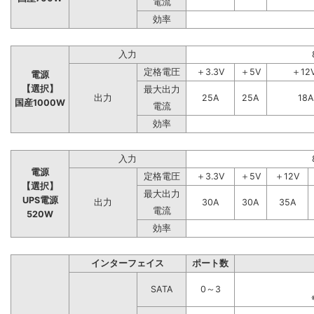
電流
効率
入力
定格電圧
＋3.3V
＋5V
＋12
電源
【選択】
最大出力
出力
25A
25A
18A
国産1000W
電流
効率
入力
電源
定格電圧
＋3.3V
＋5V
＋12V
【選択】
最大出力
UPS電源
出力
30A
30A
35A
電流
520W
効率
インターフェイス
ポート数
SATA
0～3