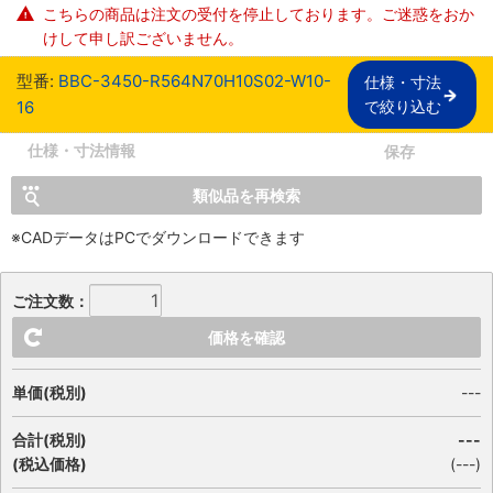
こちらの商品は注文の受付を停止しております。ご迷惑をおか
けして申し訳ございません。
型番:
BBC-3450-R564N70H10S02-W10-
仕様・寸法

16
で絞り込む
仕様・寸法情報
保存
類似品を再検索
※CADデータはPCでダウンロードできます
ご注文数：
価格を確認
単価(税別)
---
合計(税別)
---
(税込価格)
(
---
)