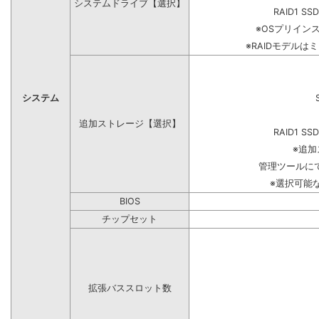
システムドライブ【選択】
RAID1 SS
※OSプリイン
※RAIDモデルは
システム
追加ストレージ【選択】
RAID1 SS
※追
管理ツールに
※選択可能
BIOS
チップセット
拡張バススロット数