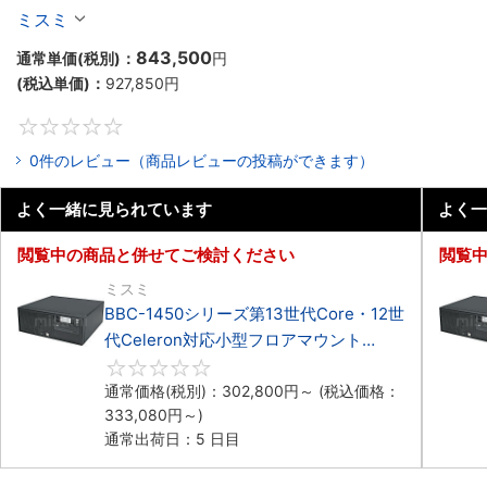
Celeron対応フロアマウント4PCIe
ミスミ
843,500
通常単価(税別)：
円
(税込単価)：
927,850
円
0
0件のレビュー（商品レビューの投稿ができます）
よく一緒に見られています
よく一
閲覧中の商品と併せてご検討ください
閲覧
ミスミ
BBC-1450シリーズ第13世代Core・12世
代Celeron対応小型フロアマウント
4PCIe
0
通常価格(税別)：
302,800
円
～
(税込価格：
333,080
円
～)
通常出荷日：5 日目