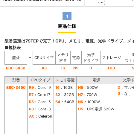
(
-
)
1
商品仕様
型番選定は7STEPで完了！CPU、メモリ、電源、光学ドライブ、
■規格表
メモリ
光学
−
型番
CPUタイプ
電源
ストレージ
容量
ドライブ
スト
-
BBC-3450
A3
16
N5
D
H10
型番
CPUタイプ
メモリ容量
電源
光学
BBC-3450
R9
：Core i9
16
：16GB
N5
：500W
D
：マル
0
：なし
R7
：Core i7
32
：32GB
N7
：700W
R5
：Core i5
64
：64GB
NK
：1000W
R3
：Core i3
U5
：UPS電源 520W
AC
：Celeron