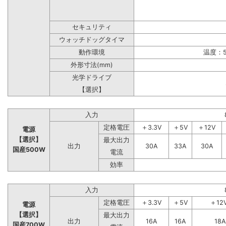
セキュリティ
ウォッチドッグタイマ
動作環境
温度：5
外形寸法(mm)
光学ドライブ
【選択】
入力
定格電圧
＋3.3V
＋5V
＋12V
電源
【選択】
最大出力
出力
30A
33A
30A
国産500W
電流
効率
入力
定格電圧
＋3.3V
＋5V
＋12
電源
【選択】
最大出力
出力
16A
16A
18A
国産700W