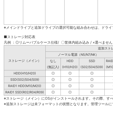
※メインドライブと追加ドライブの選択可能な組み合わせは、ドライ
■ストレージ対応表
凡例 ：◎リムーバブルケース仕様/ 〇筐体内組み込み / ×選べません
追加
ノーマル電源（N5/N7/NK）
ストレージ（メイン）
なし
HDD
SSD
RAI
(無記入)
(H10/H20)
(S02/S04/S09)
(M1
HDD(H10/H20)
◎
◎
◎
SSD(S02/S04/S09)
◎
◎
◎
RAID1 HDD(M10/M20)
◎
◎
◎
RAID1 SSD(R02/R04/R09)
◎
◎
◎
※ストレージ（メイン）にOSがインストールされます。その際、す
※追加ストレージは未フォーマットの状態となります。管理ツールに