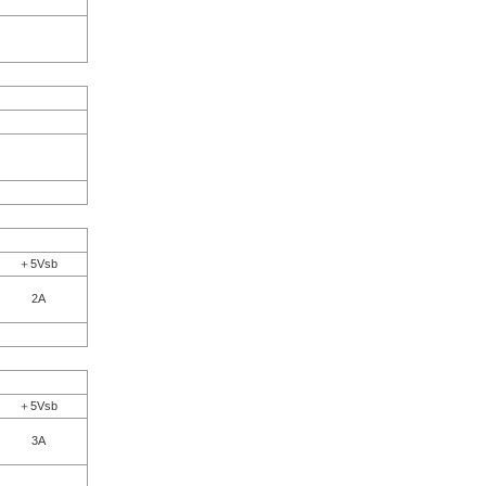
＋5Vsb
2A
＋5Vsb
3A