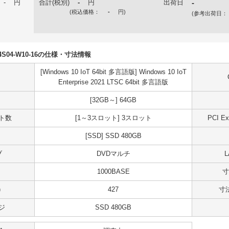
-
円
合計(税別)
-
円
出荷日
-
(税込価格：
-
円
)
(参考出荷日：
S04S04-W10-16の仕様・寸法情報
[Windows 10 IoT 64bit 多言語版] Windows 10 IoT
Enterprise 2021 LTSC 64bit 多言語版
[32GB～] 64GB
ット数
[1～3スロット] 3スロット
PCI 
[SSD] SSD 480GB
ブ
DVDマルチ
1000BASE
寸
)
427
寸法
ジ
SSD 480GB