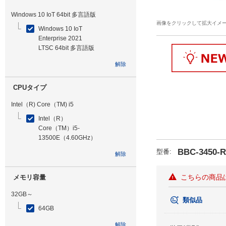
Windows 10 IoT 64bit 多言語版
画像をクリックして拡大イメ
Windows 10 IoT
Enterprise 2021
LTSC 64bit 多言語版
解除
CPUタイプ
Intel（R) Core（TM) i5
Intel（R）
Core（TM）i5-
13500E（4.60GHz）
BBC-3450-R
型番
:
解除
こちらの商品
メモリ容量
32GB～
類似品
64GB
解除