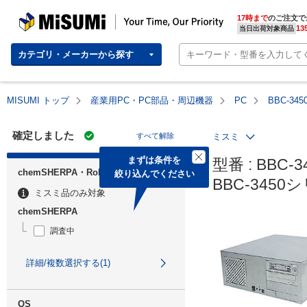
MISUMI | Your Time, Our Priority
17時まで
のご注文で
13
当日出荷対象商品
カテゴリ・メーカーから探す
MISUMI トップ
産業用PC・PC部品・周辺機器
PC
BBC-34
確定しました
すべて解除
ミスミ
まずは条件を

型番 : BBC-3
chemSHERPA・RoHS
絞り込んでください
BBC-3450
ミスミ品のみ対象
chemSHERPA
調査中
詳細/複数選択する(1)
OS