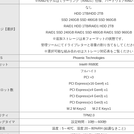
※RAIDモデルはミラーリング（RAID1）仕様、ハードウェアRAID
なし
HDD 1TB/HDD 2TB
SSD 240GB SSD 480GB SSD 960GB
RAID1 HDD 1TB/RAID1 HDD 2TB
ージ【選択】
RAID1 SSD 240GB RAID1 SSD 480GB RAID1 SSD 960GB
※追加ストレージは未フォーマットの状態です。
管理ツールにてドライブレターと容量の割り当てをしてくださ
※選択可能な組み合わせはストレージ対応表をご覧ください
OS
Phoenix Technologies
セット
Intel® R680E
フルハイト
PCI ×3
PCI Express(x16 Gen4) x1
スロット数
PCI Express(x4 Gen4) x1
PCI Express(x4 Gen3) x1
PCI Express(x1 Gen3) x1
M.2 M Keyx2 M.2 E Keyx1
リティ
TPM2.0
ッグタイマ
設定時間：10秒～600秒
環境
温度：5～40℃、湿度:20～80%RH (結露なきこと)