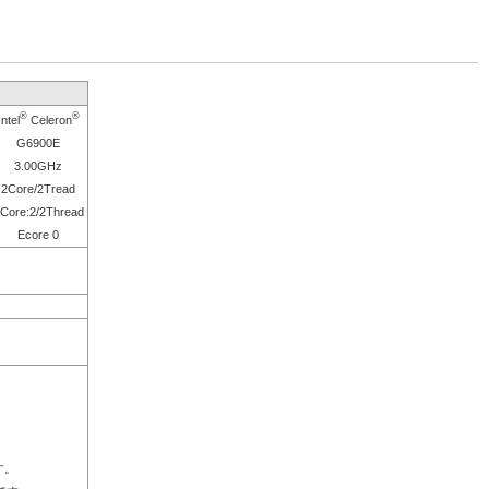
®
®
Intel
Celeron
G6900E
3.00GHz
2Core/2Tread
Core:2/2Thread
Ecore 0
す。