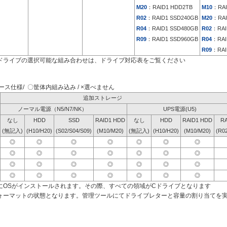
M20
：RAID1 HDD2TB
M10
：RAI
R02
：RAID1 SSD240GB
M20
：RAI
R04
：RAID1 SSD480GB
R02
：RAI
R09
：RAID1 SSD960GB
R04
：RAI
R09
：RAI
ドライブの選択可能な組み合わせは、ドライブ対応表をご覧ください
ス仕様/ 〇筐体内組み込み / ×選べません
追加ストレージ
ノーマル電源（N5/N7/NK）
UPS電源(U5)
なし
HDD
SSD
RAID1 HDD
なし
HDD
RAID1 HDD
RA
(無記入)
(H10/H20)
(S02/S04/S09)
(M10/M20)
(無記入)
(H10/H20)
(M10/M20)
(R0
◎
◎
◎
◎
◎
◎
◎
◎
◎
◎
◎
◎
◎
◎
◎
◎
◎
◎
◎
◎
◎
◎
◎
◎
◎
◎
◎
◎
にOSがインストールされます。その際、すべての領域がCドライブとなります
ォーマットの状態となります。管理ツールにてドライブレターと容量の割り当てを