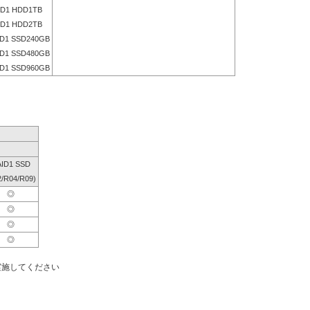
D1 HDD1TB
D1 HDD2TB
D1 SSD240GB
D1 SSD480GB
D1 SSD960GB
ID1 SSD
2/R04/R09)
◎
◎
◎
◎
実施してください