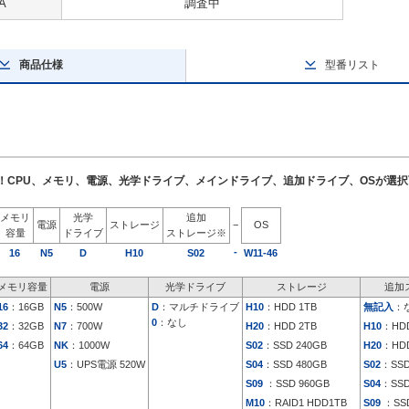
A
調査中
商品仕様
型番リスト
了！CPU、メモリ、電源、光学ドライブ、メインドライブ、追加ドライブ、OSが選
メモリ
光学
追加
電源
ストレージ
−
OS
容量
ドライブ
ストレージ※
-
16
N5
D
H10
S02
W11-46
メモリ容量
電源
光学ドライブ
ストレージ
追加
16
：16GB
N5
：500W
D
：マルチドライブ
H10
：HDD 1TB
無記入
：
0
：なし
32
：32GB
N7
：700W
H20
：HDD 2TB
H10
：HDD
64
：64GB
NK
：1000W
S02
：SSD 240GB
H20
：HDD
U5
：UPS電源 520W
S04
：SSD 480GB
S02
：SSD
S09
：SSD 960GB
S04
：SSD
M10
：RAID1 HDD1TB
S09
：SSD