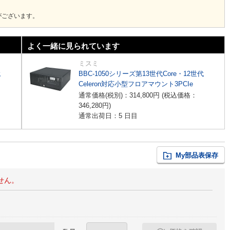
がございます。
よく一緒に見られています
ミスミ
代
BBC-1050シリーズ第13世代Core・12世代
Celeron対応小型フロアマウント3PCIe
通常価格(税別)：
314,800
円
(税込価格：
346,280
円
)
通常出荷日：5 日目
My部品表保存
せん。