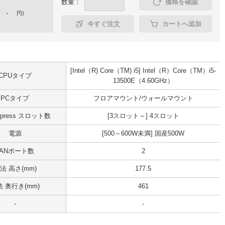
数量：
価格を確認
-
円
)
今すぐ注文
カートへ追加
[Intel（R) Core（TM) i5] Intel（R）Core（TM）i5-
CPUタイプ
13500E（4.60GHz）
PCタイプ
フロアマウント/ウォールマウント
Express スロット数
[3スロット～] 4スロット
電源
[500～600W未満] 国産500W
LANポート数
2
法 高さ(mm)
177.5
 奥行き(mm)
461
-
-