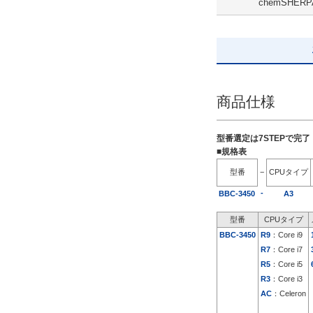
chemSHERP
SSD 480GB
解除
出荷日
すべて
商品仕様
5日以内
型番選定は7STEPで完
■規格表
型番
−
CPUタイプ
-
BBC-3450
A3
型番
CPUタイプ
BBC-3450
R9
：Core i9
R7
：Core i7
R5
：Core i5
R3
：Core i3
AC
：Celeron