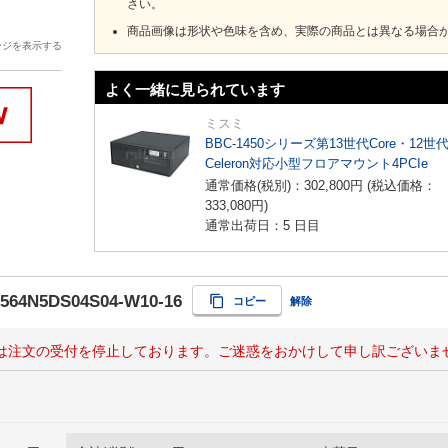
さい。
商品画像は形状や色味を含め、実際の商品とは異なる場合
ージを表示する
よく一緒に見られています
ミスミ
BBC-1450シリーズ第13世代Core・12世
Celeron対応小型フロアマウント4PCIe
通常価格(税別)：
302,800
円
(税込価格：
333,080
円
)
通常出荷日：5 日目
564N5DS04S04-W10-16
コピー
解除
は注文の受付を停止しております。ご迷惑をおかけして申し訳ございま