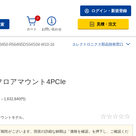
ログイン・新規登録
0
見積・注文
検索
カート
お問い合わせ
3450-R564N5DS04S04-W10-16
エレクトロニクス部品技術窓口
応フロアマウント4PCIe
円
～
1,632,840
円
ロアマウントモデル。
可能性がございます。現状の詳細な納期は「価格を確認」を押下し、ご確認くだ