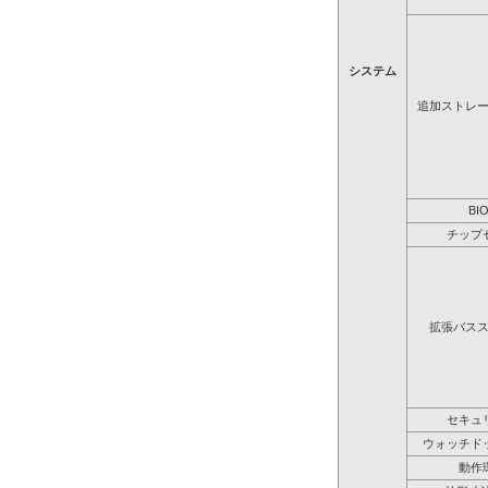
システム
追加ストレ
BI
チップ
拡張バス
セキュ
ウォッチド
動作