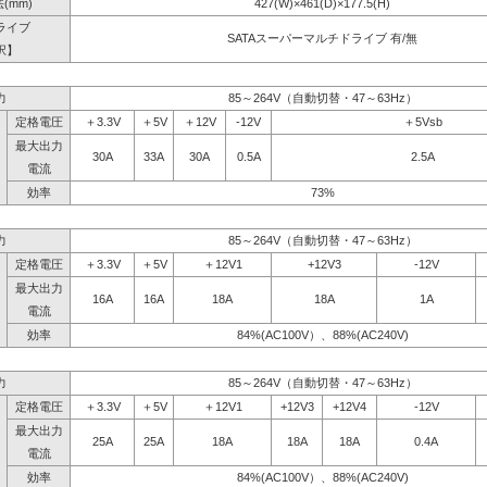
(mm)
427(W)×461(D)×177.5(H)
ライブ
SATAスーパーマルチドライブ 有/無
択】
力
85～264V（自動切替・47～63Hz）
定格電圧
＋3.3V
＋5V
＋12V
-12V
＋5Vsb
最大出力
30A
33A
30A
0.5A
2.5A
電流
効率
73%
力
85～264V（自動切替・47～63Hz）
定格電圧
＋3.3V
＋5V
＋12V1
+12V3
-12V
最大出力
16A
16A
18A
18A
1A
電流
効率
84%(AC100V）、88%(AC240V)
力
85～264V（自動切替・47～63Hz）
定格電圧
＋3.3V
＋5V
＋12V1
+12V3
+12V4
-12V
最大出力
25A
25A
18A
18A
18A
0.4A
電流
効率
84%(AC100V）、88%(AC240V)