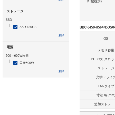
単価(税別)
ストレージ
SSD
SSD 480GB
BBC-3450-R564N5D
解除
OS
電源
メモリ容量
500～600W未満
PCIバス スロ
国産500W
ストレージ
解除
光学ドライ
光学ドライブ
LANタイプ
DVDマルチ
寸法 幅(mm
解除
追加ストレー
追加ストレージ