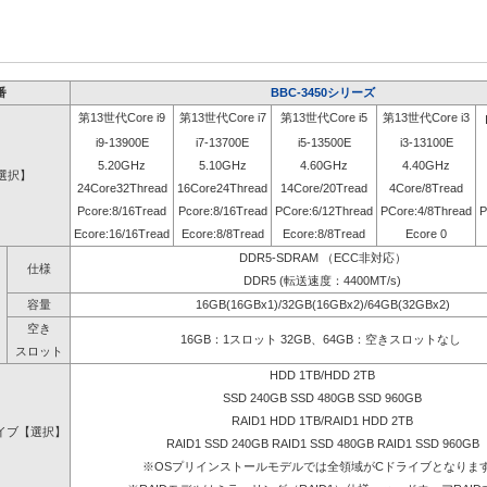
番
BBC-3450シリーズ
第13世代Core i9
第13世代Core i7
第13世代Core i5
第13世代Core i3
i9-13900E
i7-13700E
i5-13500E
i3-13100E
5.20GHz
5.10GHz
4.60GHz
4.40GHz
選択】
24Core32Thread
16Core24Thread
14Core/20Tread
4Core/8Tread
Pcore:8/16Tread
Pcore:8/16Tread
PCore:6/12Thread
PCore:4/8Thread
P
Ecore:16/16Tread
Ecore:8/8Tread
Ecore:8/8Tread
Ecore 0
DDR5-SDRAM （ECC非対応）
仕様
DDR5 (転送速度：4400MT/s)
容量
16GB(16GBx1)/32GB(16GBx2)/64GB(32GBx2)
空き
16GB：1スロット 32GB、64GB：空きスロットなし
スロット
HDD 1TB/HDD 2TB
SSD 240GB SSD 480GB SSD 960GB
RAID1 HDD 1TB/RAID1 HDD 2TB
イブ【選択】
RAID1 SSD 240GB RAID1 SSD 480GB RAID1 SSD 960GB
※OSプリインストールモデルでは全領域がCドライブとなりま