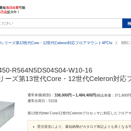
最短
当日出荷
5万点
拡大中！
50シリーズ第13世代Core・12世代Celeron対応フロアマウント4PCIe
BBC-
450-R564N5DS04S04-W10-16

シリーズ第13世代Core・12世代Celeron対
通常単価(税別)
338,000
円
～
1,484,400
円
税込単価
371,800
通常出荷日：
5日目
第13世代Intel Core/12世代Celeronプロセッサに対応したフ
受注状況により、最短納期がカタログ表記よりも長くなる