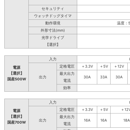
セキュリティ
ウォッチドッグタイマ
動作環境
温度：5
外形寸法(mm)
光学ドライブ
【選択】
入力
定格電圧
＋3.3V
＋5V
＋12V
電源
【選択】
最大出力
出力
30A
33A
30A
国産500W
電流
効率
入力
定格電圧
＋3.3V
＋5V
＋12
電源
【選択】
最大出力
出力
16A
16A
18A
国産700W
電流