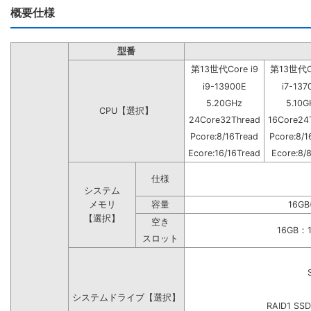
概要仕様
型番
第13世代Core i9
第13世代Co
i9-13900E
i7-137
5.20GHz
5.10G
CPU【選択】
24Core32Thread
16Core24
Pcore:8/16Tread
Pcore:8/1
Ecore:16/16Tread
Ecore:8/
仕様
システム
メモリ
容量
16GB
【選択】
空き
16GB
スロット
システムドライブ【選択】
RAID1 SS