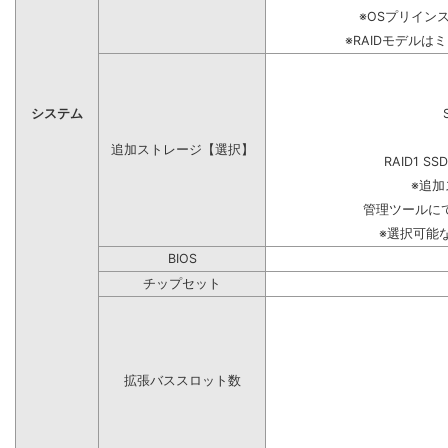
※OSプリイン
※RAIDモデルは
システム
追加ストレージ【選択】
RAID1 SS
※追
管理ツールに
※選択可能
BIOS
チップセット
拡張バススロット数