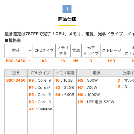
1
商品仕様
型番選定は7STEPで完了！CPU、メモリ、電源、光学ドライブ、
■規格表
メモリ
光学
−
型番
CPUタイプ
電源
ストレージ
容量
ドライブ
スト
-
BBC-3450
A3
16
N5
D
H10
型番
CPUタイプ
メモリ容量
電源
光学
BBC-3450
R9
：Core i9
16
：16GB
N5
：500W
D
：マル
0
：なし
R7
：Core i7
32
：32GB
N7
：700W
R5
：Core i5
64
：64GB
NK
：1000W
R3
：Core i3
U5
：UPS電源 520W
AC
：Celeron