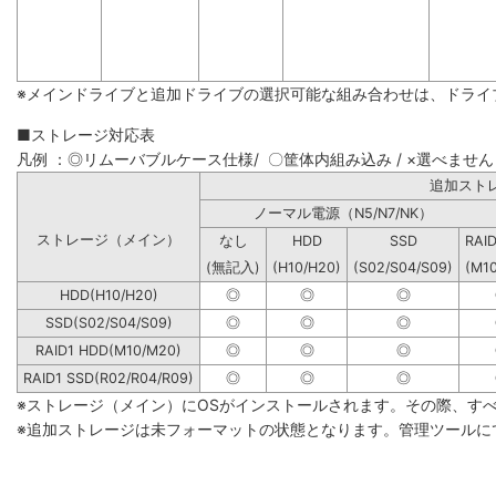
※メインドライブと追加ドライブの選択可能な組み合わせは、ドライ
■ストレージ対応表
凡例 ：◎リムーバブルケース仕様/ 〇筐体内組み込み / ×選べません
追加
ノーマル電源（N5/N7/NK）
ストレージ（メイン）
なし
HDD
SSD
RAI
(無記入)
(H10/H20)
(S02/S04/S09)
(M1
HDD(H10/H20)
◎
◎
◎
SSD(S02/S04/S09)
◎
◎
◎
RAID1 HDD(M10/M20)
◎
◎
◎
RAID1 SSD(R02/R04/R09)
◎
◎
◎
※ストレージ（メイン）にOSがインストールされます。その際、す
※追加ストレージは未フォーマットの状態となります。管理ツールに