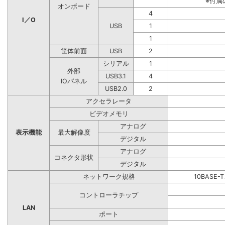
※付属
オンボード
4
I／O
USB
1
1
筐体前面
USB
2
シリアル
1
外部
USB3.1
4
IOパネル
USB2.0
2
アクセラレータ
ビデオメモリ
アナログ
表示機能
最大解像度
デジタル
アナログ
コネクタ形状
デジタル
ネットワーク規格
10BASE-
コントローラチップ
LAN
ポート