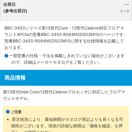
出荷日
---
(参考出荷日)
(---)
BBC-3450シリーズ第13世代Core・12世代Celeron対応フロアマ
ウント4PCIe
の型番BBC-3450-R564N5DS02M10のページです。
型番BBC-3450-R564N5DS02M10に関する仕様情報を記載して
おります。
一部型番の仕様・寸法を掲載しきれていない場合がございます
ので、詳細は
メーカーカタログ
をご覧ください。
商品情報
第13世代Intel Core/12世代Celeronプロセッサに対応したフロアマ
ウントモデル。
ご注意
受注状況により、最短納期がカタログ表記よりも長くなる可
能性がございます。現状の詳細な納期は「価格を確認」を押