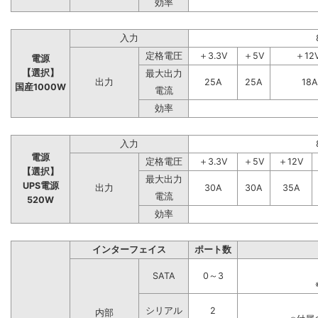
効率
入力
定格電圧
＋3.3V
＋5V
＋12
電源
【選択】
最大出力
出力
25A
25A
18A
国産1000W
電流
効率
入力
電源
定格電圧
＋3.3V
＋5V
＋12V
【選択】
最大出力
UPS電源
出力
30A
30A
35A
電流
520W
効率
インターフェイス
ポート数
SATA
0～3
シリアル
2
内部