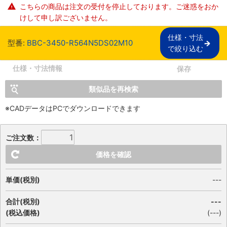
こちらの商品は注文の受付を停止しております。ご迷惑をおか
けして申し訳ございません。
仕様・寸法

型番:
BBC-3450-R564N5DS02M10
で絞り込む
仕様・寸法情報
保存
類似品を再検索
※CADデータはPCでダウンロードできます
ご注文数：
価格を確認
単価(税別)
---
合計(税別)
---
(税込価格)
(
---
)