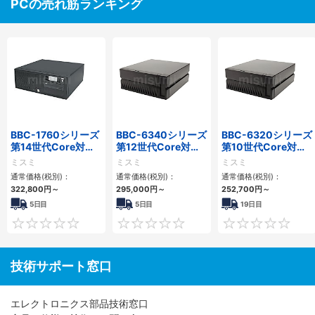
PCの売れ筋ランキング
BBC-1760シリーズ
BBC-6340シリーズ
BBC-6320シリーズ
第14世代Core対応
第12世代Core対応
第10世代Core対応
小型フロアマウント
小型フロアマウント
小型フロアマウント
ミスミ
ミスミ
ミスミ
3PCIe
PC2PCI/2PCIe
FAPC 2PCI・2PCIe
通常価格(税別)：
通常価格(税別)：
通常価格(税別)：
322,800
円
～
295,000
円
～
252,700
円
～
5日目
5日目
19日目
0
0
技術サポート窓口
エレクトロニクス部品技術窓口