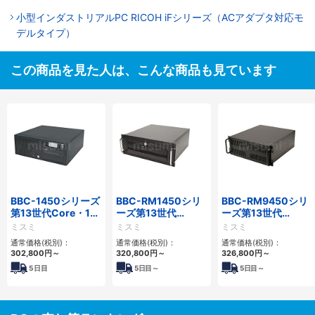
小型インダストリアルPC RICOH iFシリーズ（ACアダプタ対応モ
デルタイプ）
この商品を見た人は、こんな商品も見ています
BBC-1450シリーズ
BBC-RM1450シリ
BBC-RM9450シリ
第13世代Core・12
ーズ第13世代
ーズ第13世代
世代Celeron対応小
Core・12世代
Core・12世代
ミスミ
ミスミ
ミスミ
型フロアマウント
Celeron対応ラック
Celeron対応ラック
通常価格(税別)：
通常価格(税別)：
通常価格(税別)：
4PCIe
マウント4PCIe
マウント4PCIe
302,800
円
～
320,800
円
～
326,800
円
～
5
日目
5
日目～
5
日目～