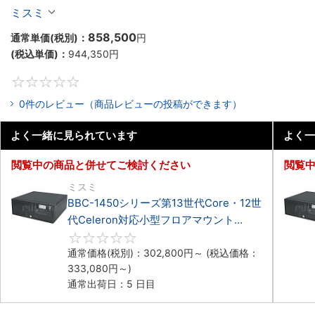
Celeron対応フロアマウント4PCIe
ミスミ
858,500
通常単価(税別)：
円
(税込単価)：
944,350
円
0
0件のレビュー（商品レビューの投稿ができます）
よく一緒に見られています
よく一
閲覧中の商品と併せてご検討ください
閲覧
ミスミ
BBC-1450シリーズ第13世代Core・12世
代Celeron対応小型フロアマウント
4PCIe
0
通常価格(税別)：
302,800
円
～
(税込価格：
333,080
円
～)
通常出荷日：5 日目