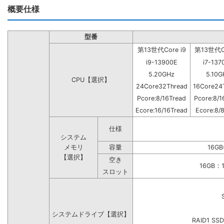
概要仕様
型番
第13世代Core i9
第13世代Co
i9-13900E
i7-137
5.20GHz
5.10G
CPU【選択】
24Core32Thread
16Core24
Pcore:8/16Tread
Pcore:8/1
Ecore:16/16Tread
Ecore:8/
仕様
システム
メモリ
容量
16GB
【選択】
空き
16GB
スロット
システムドライブ【選択】
RAID1 SS