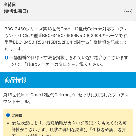
出荷日
---
(参考出荷日)
(---)
BBC-3450シリーズ第13世代Core・12世代Celeron対応フロアマ
ウント4PCIe
の型番BBC-3450-R564N5DR02R04のページです。
型番BBC-3450-R564N5DR02R04に関する仕様情報を記載して
おります。
一部型番の仕様・寸法を掲載しきれていない場合がございます
ので、詳細は
メーカーカタログ
をご覧ください。
商品情報
第13世代Intel Core/12世代Celeronプロセッサに対応したフロアマ
ウントモデル。
ご注意
受注状況により、最短納期がカタログ表記よりも長くなる可
能性がございます。現状の詳細な納期は「価格を確認」を押