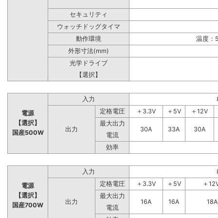
セキュリティ
ウォッチドッグタイマ
動作環境
温度：5
外形寸法(mm)
光学ドライブ
【選択】
入力
定格電圧
＋3.3V
＋5V
＋12V
電源
【選択】
最大出力
出力
30A
33A
30A
国産500W
電流
効率
入力
定格電圧
＋3.3V
＋5V
＋12
電源
【選択】
最大出力
出力
16A
16A
18A
国産700W
電流