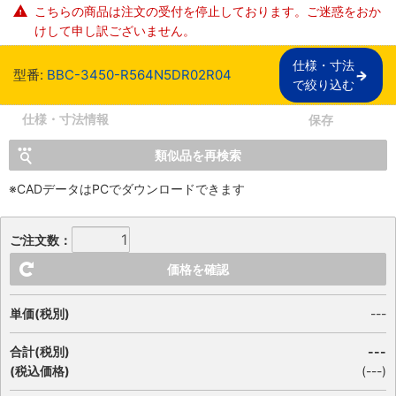
こちらの商品は注文の受付を停止しております。ご迷惑をおか
けして申し訳ございません。
仕様・寸法

型番:
BBC-3450-R564N5DR02R04
で絞り込む
仕様・寸法情報
保存
類似品を再検索
※CADデータはPCでダウンロードできます
ご注文数：
価格を確認
単価(税別)
---
合計(税別)
---
(税込価格)
(
---
)