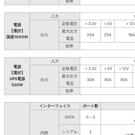
効率
入力
定格電圧
＋3.3V
＋5V
＋12
電源
【選択】
最大出力
出力
25A
25A
18A
国産1000W
電流
効率
入力
電源
定格電圧
＋3.3V
＋5V
＋12V
【選択】
最大出力
UPS電源
出力
30A
30A
35A
電流
520W
効率
インターフェイス
ポート数
SATA
0～3
シリアル
2
内部