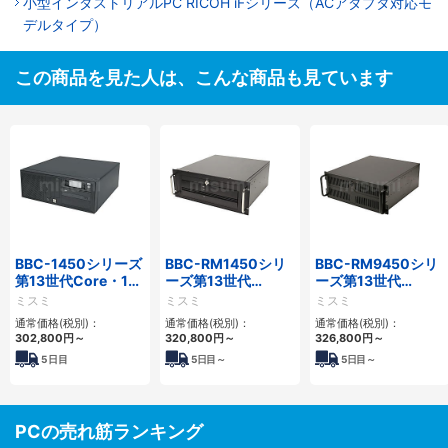
小型インダストリアルPC RICOH iFシリーズ（ACアダプタ対応モ
デルタイプ）
この商品を見た人は、こんな商品も見ています
BBC-1450シリーズ
BBC-RM1450シリ
BBC-RM9450シリ
第13世代Core・12
ーズ第13世代
ーズ第13世代
世代Celeron対応小
Core・12世代
Core・12世代
ミスミ
ミスミ
ミスミ
型フロアマウント
Celeron対応ラック
Celeron対応ラック
通常価格(税別)：
通常価格(税別)：
通常価格(税別)：
4PCIe
マウント4PCIe
マウント4PCIe
302,800
円
～
320,800
円
～
326,800
円
～
5
日目
5
日目～
5
日目～
PCの売れ筋ランキング