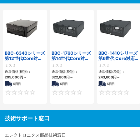
BBC-6340シリーズ
BBC-1760シリーズ
BBC-1410シリーズ
第12世代Core対応
第14世代Core対応
第6世代 Core対応フ
小型フロアマウント
小型フロアマウント
ロアマウントFAPC
ミスミ
ミスミ
ミスミ
PC2PCI/2PCIe
3PCIe
3PCI・3PCIe
通常価格(税別)：
通常価格(税別)：
通常価格(税別)：
295,000
円
～
322,800
円
～
243,600
円
～
5日目
5日目
5日目
0
0
技術サポート窓口
エレクトロニクス部品技術窓口