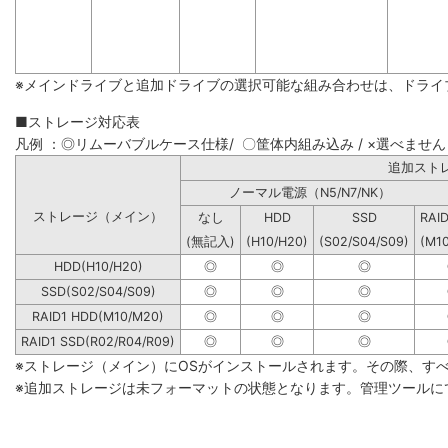
※メインドライブと追加ドライブの選択可能な組み合わせは、ドライ
■ストレージ対応表
凡例 ：◎リムーバブルケース仕様/ 〇筐体内組み込み / ×選べません
追加
ノーマル電源（N5/N7/NK）
ストレージ（メイン）
なし
HDD
SSD
RAI
(無記入)
(H10/H20)
(S02/S04/S09)
(M1
HDD(H10/H20)
◎
◎
◎
SSD(S02/S04/S09)
◎
◎
◎
RAID1 HDD(M10/M20)
◎
◎
◎
RAID1 SSD(R02/R04/R09)
◎
◎
◎
※ストレージ（メイン）にOSがインストールされます。その際、す
※追加ストレージは未フォーマットの状態となります。管理ツールに