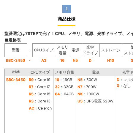
1
商品仕様
型番選定は7STEPで完了！CPU、メモリ、電源、光学ドライブ、
■規格表
メモリ
光学
−
型番
CPUタイプ
電源
ストレージ
容量
ドライブ
スト
-
BBC-3450
A3
16
N5
D
H10
型番
CPUタイプ
メモリ容量
電源
光学
BBC-3450
R9
：Core i9
16
：16GB
N5
：500W
D
：マル
0
：なし
R7
：Core i7
32
：32GB
N7
：700W
R5
：Core i5
64
：64GB
NK
：1000W
R3
：Core i3
U5
：UPS電源 520W
AC
：Celeron