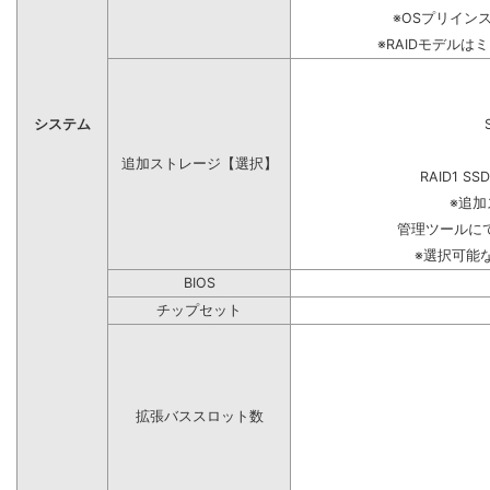
※OSプリイン
※RAIDモデルは
システム
追加ストレージ【選択】
RAID1 SS
※追
管理ツールに
※選択可能
BIOS
チップセット
拡張バススロット数