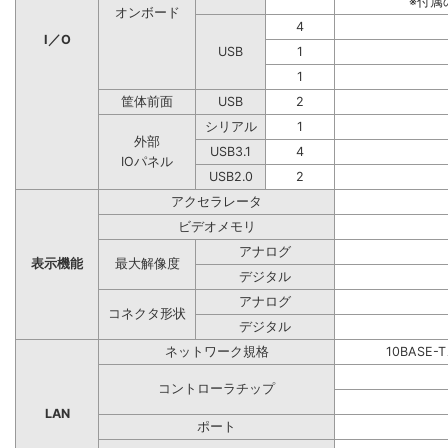
※付属
オンボード
4
I／O
USB
1
1
筐体前面
USB
2
シリアル
1
外部
USB3.1
4
IOパネル
USB2.0
2
アクセラレータ
ビデオメモリ
アナログ
表示機能
最大解像度
デジタル
アナログ
コネクタ形状
デジタル
ネットワーク規格
10BASE-
コントローラチップ
LAN
ポート