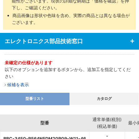
能性がございます。現状の詳細な納期は「価格を確認」を押
下し、ご確認ください。
商品画像は形状や色味を含め、実際の商品とは異なる場合が
ございます。
エレクトロニクス部品技術窓口
未確定の仕様があります
以下のオプションを追加するボタンから、追加工を指定してくだ
さい
候補を表示
型番リスト
カタログ
通常単価(税別)
型番
最小
(税込単価)
-
BBC-3450-R564N5DM20R09-W11-46