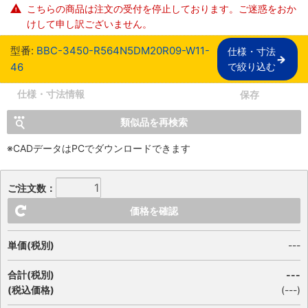
こちらの商品は注文の受付を停止しております。ご迷惑をおか
けして申し訳ございません。
型番:
BBC-3450-R564N5DM20R09-W11-
仕様・寸法

46
で絞り込む
仕様・寸法情報
保存
類似品を再検索
※CADデータはPCでダウンロードできます
ご注文数：
価格を確認
単価(税別)
---
合計(税別)
---
(税込価格)
(
---
)