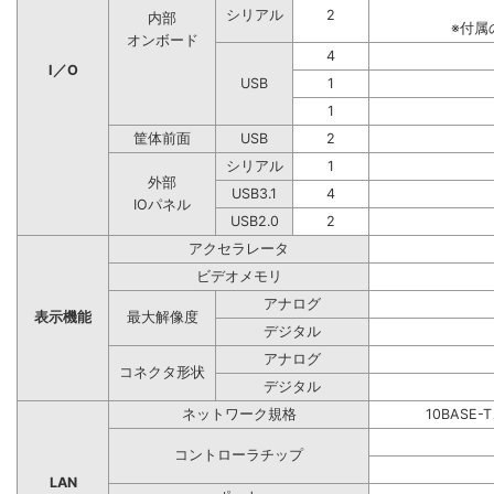
シリアル
2
内部
※付属
オンボード
4
I／O
USB
1
1
筐体前面
USB
2
シリアル
1
外部
USB3.1
4
IOパネル
USB2.0
2
アクセラレータ
ビデオメモリ
アナログ
表示機能
最大解像度
デジタル
アナログ
コネクタ形状
デジタル
ネットワーク規格
10BASE-
コントローラチップ
LAN