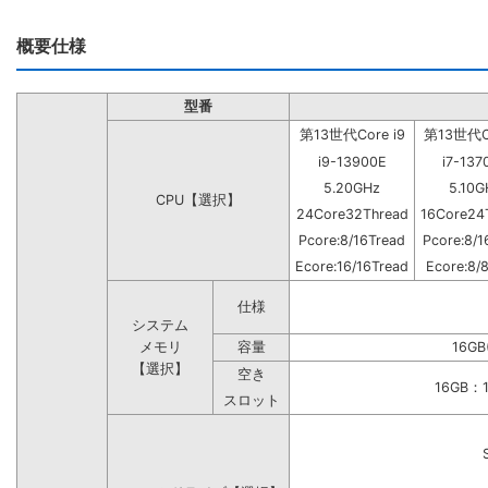
概要仕様
型番
第13世代Core i9
第13世代Co
i9-13900E
i7-137
5.20GHz
5.10G
CPU【選択】
24Core32Thread
16Core24
Pcore:8/16Tread
Pcore:8/1
Ecore:16/16Tread
Ecore:8/
仕様
システム
メモリ
容量
16GB
【選択】
空き
16GB
スロット