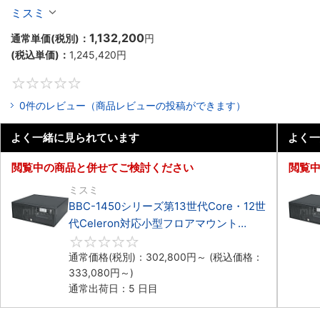
Celeron対応フロアマウント4PCIe
ミスミ
1,132,200
通常単価(税別)：
円
(税込単価)：
1,245,420
円
0
0件のレビュー（商品レビューの投稿ができます）
よく一緒に見られています
よく一
閲覧中の商品と併せてご検討ください
閲覧
ミスミ
BBC-1450シリーズ第13世代Core・12世
代Celeron対応小型フロアマウント
4PCIe
0
通常価格(税別)：
302,800
円
～
(税込価格：
333,080
円
～)
通常出荷日：5 日目