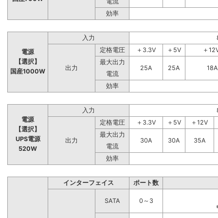
電流
効率
入力
定格電圧
＋3.3V
＋5V
＋12
電源
【選択】
最大出力
出力
25A
25A
18A
国産1000W
電流
効率
入力
電源
定格電圧
＋3.3V
＋5V
＋12V
【選択】
最大出力
UPS電源
出力
30A
30A
35A
電流
520W
効率
インターフェイス
ポート数
SATA
0～3