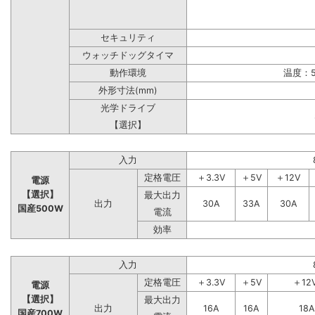
セキュリティ
ウォッチドッグタイマ
動作環境
温度：5
外形寸法(mm)
光学ドライブ
【選択】
入力
定格電圧
＋3.3V
＋5V
＋12V
電源
【選択】
最大出力
出力
30A
33A
30A
国産500W
電流
効率
入力
定格電圧
＋3.3V
＋5V
＋12
電源
【選択】
最大出力
出力
16A
16A
18A
国産700W