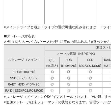
※メインドライブと追加ドライブの選択可能な組み合わせは、ドライ
■ストレージ対応表
凡例 ：◎リムーバブルケース仕様/ 〇筐体内組み込み / ×選べません
追加
ノーマル電源（N5/N7/NK）
ストレージ（メイン）
なし
HDD
SSD
RAI
(無記入)
(H10/H20)
(S02/S04/S09)
(M1
HDD(H10/H20)
◎
◎
◎
SSD(S02/S04/S09)
◎
◎
◎
RAID1 HDD(M10/M20)
◎
◎
◎
RAID1 SSD(R02/R04/R09)
◎
◎
◎
※ストレージ（メイン）にOSがインストールされます。その際、す
※追加ストレージは未フォーマットの状態となります。管理ツールに