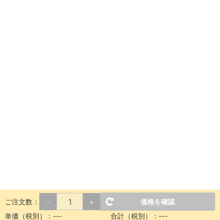
ご注文数：
価格を確認
-
+
単価（税別）：
---
合計（税別）：
---