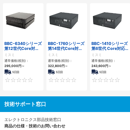
BBC-6340シリーズ
BBC-1760シリーズ
BBC-1410シリーズ
第12世代Core対応
第14世代Core対応
第6世代 Core対応フ
小型フロアマウント
小型フロアマウント
ロアマウントFAPC
ミスミ
ミスミ
ミスミ
PC2PCI/2PCIe
3PCIe
3PCI・3PCIe
通常価格(税別)：
通常価格(税別)：
通常価格(税別)：
295,000
円
～
322,800
円
～
243,600
円
～
5日目
5日目
5日目
0
0
技術サポート窓口
エレクトロニクス部品技術窓口
商品の仕様・技術のお問い合わせ