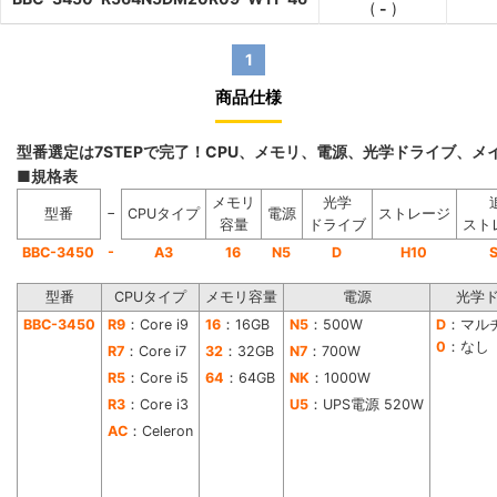
(
-
)
1
商品仕様
型番選定は7STEPで完了！CPU、メモリ、電源、光学ドライブ、
■規格表
メモリ
光学
−
型番
CPUタイプ
電源
ストレージ
容量
ドライブ
スト
-
BBC-3450
A3
16
N5
D
H10
型番
CPUタイプ
メモリ容量
電源
光学
BBC-3450
R9
：Core i9
16
：16GB
N5
：500W
D
：マル
0
：なし
R7
：Core i7
32
：32GB
N7
：700W
R5
：Core i5
64
：64GB
NK
：1000W
R3
：Core i3
U5
：UPS電源 520W
AC
：Celeron