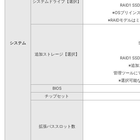
システムドライブ【選択】
RAID1 SS
※OSプリイン
※RAIDモデルは
システム
追加ストレージ【選択】
RAID1 SS
※追
管理ツールに
※選択可能
BIOS
チップセット
拡張バススロット数