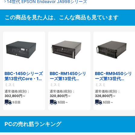
14世代 EPSON Endeavor JA998シリーズ
この商品を見た人は、こんな商品も見ています
BBC-1450シリーズ
BBC-RM1450シリ
BBC-RM9450シリ
第13世代Core・12
ーズ第13世代
ーズ第13世代
世代Celeron対応小
Core・12世代
Core・12世代
ミスミ
ミスミ
ミスミ
型フロアマウント
Celeron対応ラック
Celeron対応ラック
通常価格(税別)：
通常価格(税別)：
通常価格(税別)：
4PCIe
マウント4PCIe
マウント4PCIe
302,800
円
～
320,800
円
～
326,800
円
～
5
日目
5
日目～
5
日目～
PCの売れ筋ランキング