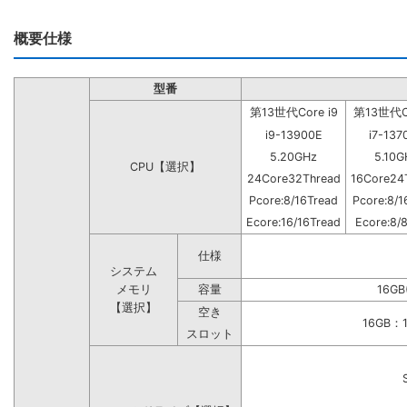
概要仕様
型番
第13世代Core i9
第13世代Co
i9-13900E
i7-137
5.20GHz
5.10G
CPU【選択】
24Core32Thread
16Core24
Pcore:8/16Tread
Pcore:8/1
Ecore:16/16Tread
Ecore:8/
仕様
システム
メモリ
容量
16GB
【選択】
空き
16GB
スロット