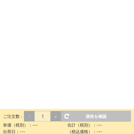
ご注文数：
価格を確認
-
+
単価（税別）：
---
合計（税別）：
---
出荷日：
---
（税込価格）：
---