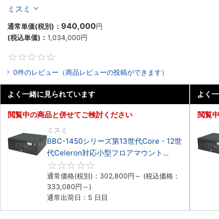
Celeron対応フロアマウント4PCIe
ミスミ
940,000
通常単価(税別)：
円
(税込単価)：
1,034,000
円
0
0件のレビュー（商品レビューの投稿ができます）
よく一緒に見られています
よく一
閲覧中の商品と併せてご検討ください
閲覧
ミスミ
BBC-1450シリーズ第13世代Core・12世
代Celeron対応小型フロアマウント
4PCIe
0
通常価格(税別)：
302,800
円
～
(税込価格：
333,080
円
～)
通常出荷日：5 日目