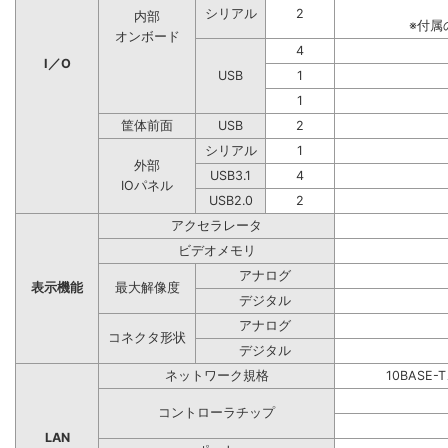
シリアル
2
内部
※付属
オンボード
4
I／O
USB
1
1
筐体前面
USB
2
シリアル
1
外部
USB3.1
4
IOパネル
USB2.0
2
アクセラレータ
ビデオメモリ
アナログ
表示機能
最大解像度
デジタル
アナログ
コネクタ形状
デジタル
ネットワーク規格
10BASE-
コントローラチップ
LAN