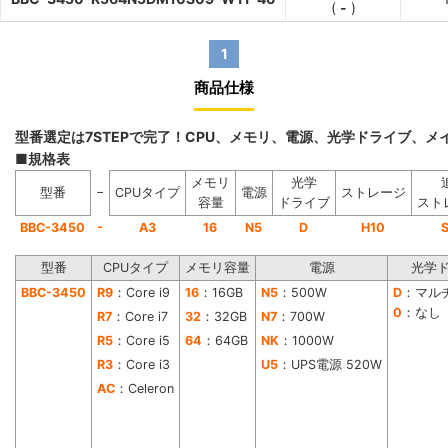
(
-
)
1
商品仕様
型番選定は7STEPで完了！CPU、メモリ、電源、光学ドライブ、
■規格表
メモリ
光学
−
型番
CPUタイプ
電源
ストレージ
容量
ドライブ
スト
-
BBC-3450
A3
16
N5
D
H10
型番
CPUタイプ
メモリ容量
電源
光学
BBC-3450
R9
：Core i9
16
：16GB
N5
：500W
D
：マル
0
：なし
R7
：Core i7
32
：32GB
N7
：700W
R5
：Core i5
64
：64GB
NK
：1000W
R3
：Core i3
U5
：UPS電源 520W
AC
：Celeron