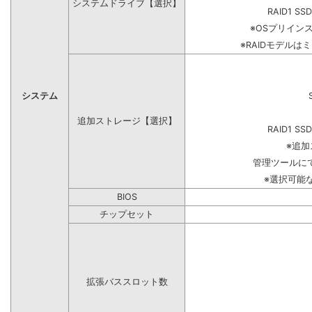
システムドライブ【選択】
RAID1 SS
※OSプリイン
※RAIDモデルは
システム
追加ストレージ【選択】
RAID1 SS
※追
管理ツールに
※選択可能
BIOS
チップセット
拡張バススロット数