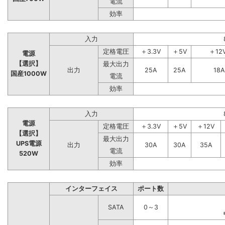
電流
効率
入力
定格電圧
＋3.3V
＋5V
＋12
電源
【選択】
最大出力
出力
25A
25A
18A
国産1000W
電流
効率
入力
電源
定格電圧
＋3.3V
＋5V
＋12V
【選択】
最大出力
UPS電源
出力
30A
30A
35A
電流
520W
効率
インターフェイス
ポート数
SATA
0～3