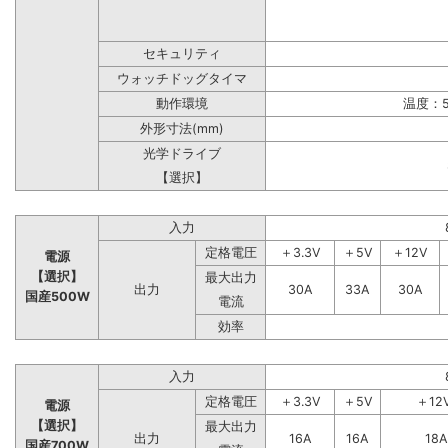
セキュリティ
ウォッチドッグタイマ
動作環境
温度：5
外形寸法(mm)
光学ドライブ
【選択】
入力
定格電圧
＋3.3V
＋5V
＋12V
電源
【選択】
最大出力
出力
30A
33A
30A
国産500W
電流
効率
入力
定格電圧
＋3.3V
＋5V
＋12
電源
【選択】
最大出力
出力
16A
16A
18A
国産700W