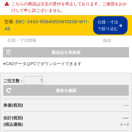
こちらの商品は注文の受付を停止しております。ご迷惑をおか
けして申し訳ございません。
型番:
BBC-3450-R564N5DM10S09-W11-
仕様・寸法

46
で絞り込む
仕様・寸法情報
保存
類似品を再検索
※CADデータはPCでダウンロードできます
ご注文数：
価格を確認
単価(税別)
---
合計(税別)
---
(税込価格)
(
---
)