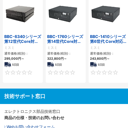
BBC-6340シリーズ
BBC-1760シリーズ
BBC-1410シリーズ
第12世代Core対応
第14世代Core対応
第6世代 Core対応フ
小型フロアマウント
小型フロアマウント
ロアマウントFAPC
ミスミ
ミスミ
ミスミ
PC2PCI/2PCIe
3PCIe
3PCI・3PCIe
通常価格(税別)：
通常価格(税別)：
通常価格(税別)：
295,000
円
～
322,800
円
～
243,600
円
～
5日目
5日目
5日目
0
0
技術サポート窓口
エレクトロニクス部品技術窓口
商品の仕様・技術のお問い合わせ
Webお問い合わせフォーム