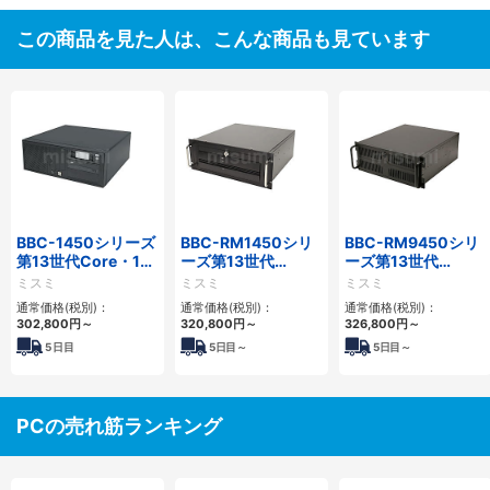
この商品を見た人は、こんな商品も見ています
BBC-1450シリーズ
BBC-RM1450シリ
BBC-RM9450シリ
第13世代Core・12
ーズ第13世代
ーズ第13世代
世代Celeron対応小
Core・12世代
Core・12世代
ミスミ
ミスミ
ミスミ
型フロアマウント
Celeron対応ラック
Celeron対応ラック
通常価格(税別)：
通常価格(税別)：
通常価格(税別)：
4PCIe
マウント4PCIe
マウント4PCIe
302,800
円
～
320,800
円
～
326,800
円
～
5
日目
5
日目～
5
日目～
PCの売れ筋ランキング