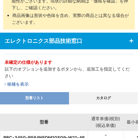
能性がございます。現状の詳細な納期は「価格を確認」を押
下し、ご確認ください。
商品画像は形状や色味を含め、実際の商品とは異なる場合が
ございます。
エレクトロニクス部品技術窓口
未確定の仕様があります
以下のオプションを追加するボタンから、追加工を指定してくだ
さい
候補を表示
型番リスト
カタログ
通常単価(税別)
型番
最小
(税込単価)
-
BBC-3450-R564N5DM10S09-W11-46