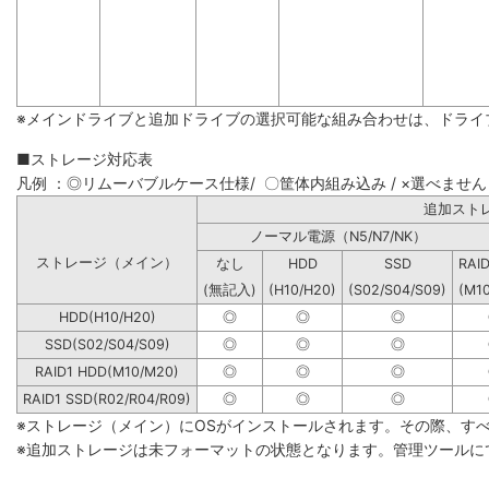
※メインドライブと追加ドライブの選択可能な組み合わせは、ドライ
■ストレージ対応表
凡例 ：◎リムーバブルケース仕様/ 〇筐体内組み込み / ×選べません
追加
ノーマル電源（N5/N7/NK）
ストレージ（メイン）
なし
HDD
SSD
RAI
(無記入)
(H10/H20)
(S02/S04/S09)
(M1
HDD(H10/H20)
◎
◎
◎
SSD(S02/S04/S09)
◎
◎
◎
RAID1 HDD(M10/M20)
◎
◎
◎
RAID1 SSD(R02/R04/R09)
◎
◎
◎
※ストレージ（メイン）にOSがインストールされます。その際、す
※追加ストレージは未フォーマットの状態となります。管理ツールに