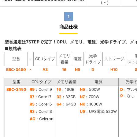
(
-
)
1
商品仕様
型番選定は7STEPで完了！CPU、メモリ、電源、光学ドライブ、
■規格表
メモリ
光学
−
型番
CPUタイプ
電源
ストレージ
容量
ドライブ
スト
-
BBC-3450
A3
16
N5
D
H10
型番
CPUタイプ
メモリ容量
電源
光学
BBC-3450
R9
：Core i9
16
：16GB
N5
：500W
D
：マル
0
：なし
R7
：Core i7
32
：32GB
N7
：700W
R5
：Core i5
64
：64GB
NK
：1000W
R3
：Core i3
U5
：UPS電源 520W
AC
：Celeron