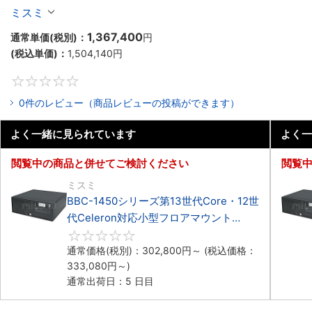
Celeron対応フロアマウント4PCIe
ミスミ
1,367,400
通常単価(税別)：
円
(税込単価)：
1,504,140
円
0
0件のレビュー（商品レビューの投稿ができます）
よく一緒に見られています
よく一
閲覧中の商品と併せてご検討ください
閲覧
ミスミ
BBC-1450シリーズ第13世代Core・12世
代Celeron対応小型フロアマウント
4PCIe
0
通常価格(税別)：
302,800
円
～
(税込価格：
333,080
円
～)
通常出荷日：5 日目