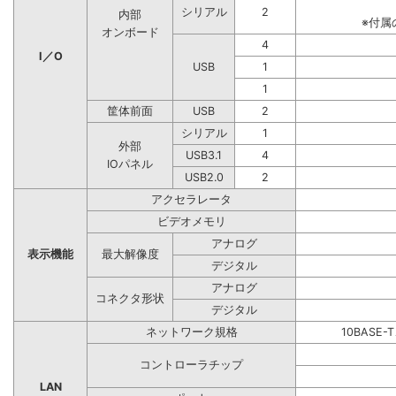
シリアル
2
内部
※付属
オンボード
4
I／O
USB
1
1
筐体前面
USB
2
シリアル
1
外部
USB3.1
4
IOパネル
USB2.0
2
アクセラレータ
ビデオメモリ
アナログ
表示機能
最大解像度
デジタル
アナログ
コネクタ形状
デジタル
ネットワーク規格
10BASE-
コントローラチップ
LAN