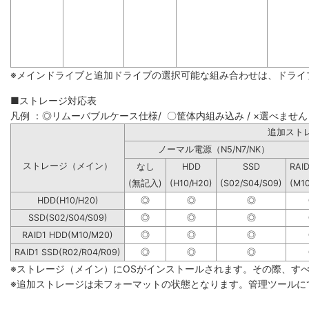
※メインドライブと追加ドライブの選択可能な組み合わせは、ドライ
■ストレージ対応表
凡例 ：◎リムーバブルケース仕様/ 〇筐体内組み込み / ×選べません
追加
ノーマル電源（N5/N7/NK）
ストレージ（メイン）
なし
HDD
SSD
RAI
(無記入)
(H10/H20)
(S02/S04/S09)
(M1
HDD(H10/H20)
◎
◎
◎
SSD(S02/S04/S09)
◎
◎
◎
RAID1 HDD(M10/M20)
◎
◎
◎
RAID1 SSD(R02/R04/R09)
◎
◎
◎
※ストレージ（メイン）にOSがインストールされます。その際、す
※追加ストレージは未フォーマットの状態となります。管理ツールに