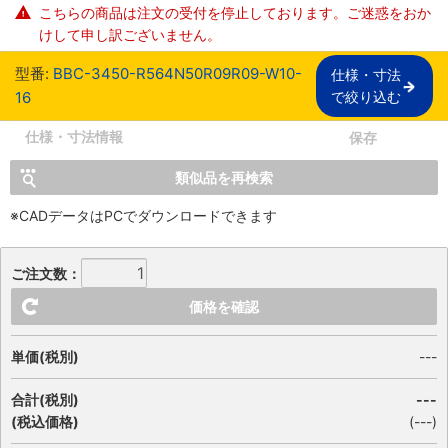
こちらの商品は注文の受付を停止しております。ご迷惑をおか
けして申し訳ございません。
型番:
BBC-3450-R564N50R09R09-W10-
仕様・寸法

16
で絞り込む
仕様・寸法情報
保存
類似品を再検索
※CADデータはPCでダウンロードできます
ご注文数：
価格を確認
単価(税別)
---
合計(税別)
---
(税込価格)
(
---
)