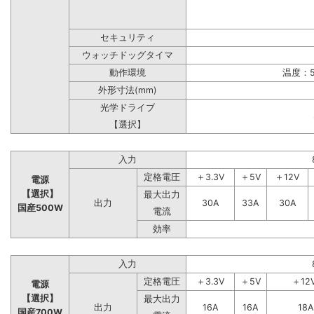
セキュリティ
ウォッチドッグタイマ
動作環境
温度：5
外形寸法(mm)
光学ドライブ
【選択】
入力
定格電圧
＋3.3V
＋5V
＋12V
電源
【選択】
最大出力
出力
30A
33A
30A
国産500W
電流
効率
入力
定格電圧
＋3.3V
＋5V
＋12
電源
【選択】
最大出力
出力
16A
16A
18A
国産700W