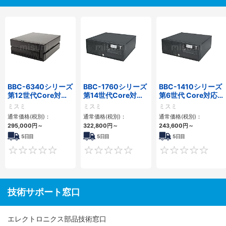
BBC-6340シリーズ
BBC-1760シリーズ
BBC-1410シリーズ
第12世代Core対応
第14世代Core対応
第6世代 Core対応フ
小型フロアマウント
小型フロアマウント
ロアマウントFAPC
ミスミ
ミスミ
ミスミ
PC2PCI/2PCIe
3PCIe
3PCI・3PCIe
通常価格(税別)：
通常価格(税別)：
通常価格(税別)：
295,000
円
～
322,800
円
～
243,600
円
～
5日目
5日目
5日目
0
0
技術サポート窓口
エレクトロニクス部品技術窓口