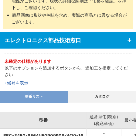
能性がございます。現状の詳細な納期は「価格を確認」を押
下し、ご確認ください。
商品画像は形状や色味を含め、実際の商品とは異なる場合が
ございます。
エレクトロニクス部品技術窓口
未確定の仕様があります
以下のオプションを追加するボタンから、追加工を指定してくだ
さい
候補を表示
型番リスト
カタログ
通常単価(税別)
型番
最小
(税込単価)
-
BBC-3450-R564N50R09R09-W10-16