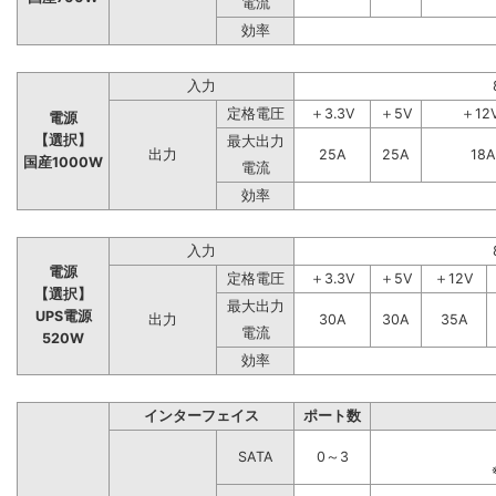
電流
効率
入力
定格電圧
＋3.3V
＋5V
＋12
電源
【選択】
最大出力
出力
25A
25A
18A
国産1000W
電流
効率
入力
電源
定格電圧
＋3.3V
＋5V
＋12V
【選択】
最大出力
UPS電源
出力
30A
30A
35A
電流
520W
効率
インターフェイス
ポート数
SATA
0～3