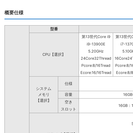
概要仕様
型番
第13世代Core i9
第13世代Co
i9-13900E
i7-137
5.20GHz
5.10G
CPU【選択】
24Core32Thread
16Core24
Pcore:8/16Tread
Pcore:8/1
Ecore:16/16Tread
Ecore:8/
仕様
システム
メモリ
容量
16GB
【選択】
空き
16GB
スロット