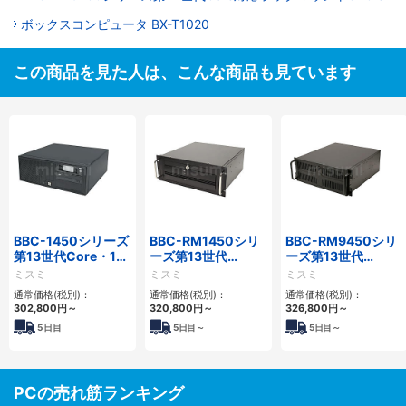
ボックスコンピュータ BX-T1020
この商品を見た人は、こんな商品も見ています
BBC-1450シリーズ
BBC-RM1450シリ
BBC-RM9450シリ
第13世代Core・12
ーズ第13世代
ーズ第13世代
世代Celeron対応小
Core・12世代
Core・12世代
ミスミ
ミスミ
ミスミ
型フロアマウント
Celeron対応ラック
Celeron対応ラック
通常価格(税別)：
通常価格(税別)：
通常価格(税別)：
4PCIe
マウント4PCIe
マウント4PCIe
302,800
円
～
320,800
円
～
326,800
円
～
5
日目
5
日目～
5
日目～
PCの売れ筋ランキング