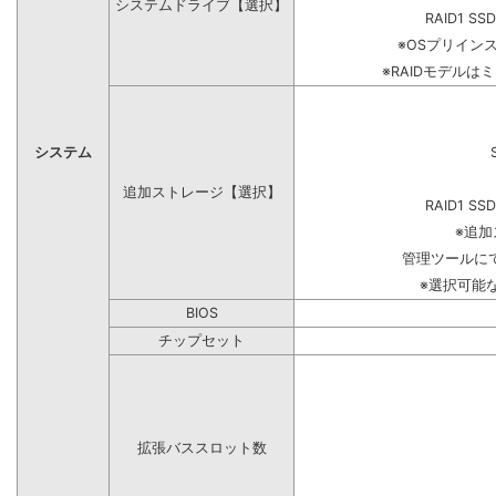
システムドライブ【選択】
RAID1 SS
※OSプリイン
※RAIDモデルは
システム
追加ストレージ【選択】
RAID1 SS
※追
管理ツールに
※選択可能
BIOS
チップセット
拡張バススロット数