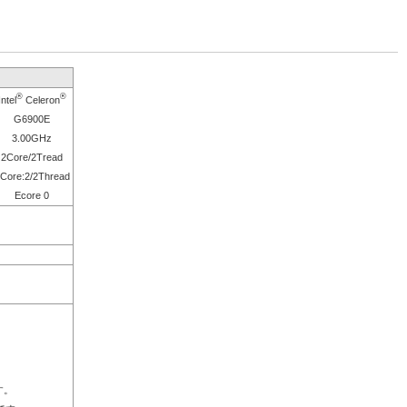
®
®
Intel
Celeron
G6900E
3.00GHz
2Core/2Tread
Core:2/2Thread
Ecore 0
す。