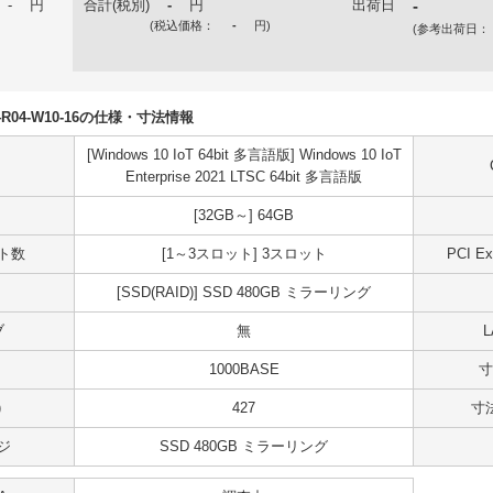
-
円
合計(税別)
-
円
出荷日
-
(税込価格：
-
円
)
(参考出荷日：
R04R04-W10-16の仕様・寸法情報
[Windows 10 IoT 64bit 多言語版] Windows 10 IoT
Enterprise 2021 LTSC 64bit 多言語版
[32GB～] 64GB
ット数
[1～3スロット] 3スロット
PCI 
[SSD(RAID)] SSD 480GB ミラーリング
ブ
無
1000BASE
寸
)
427
寸法
ジ
SSD 480GB ミラーリング