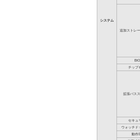
システム
追加ストレ
BI
チップ
拡張バス
セキュ
ウォッチド
動作