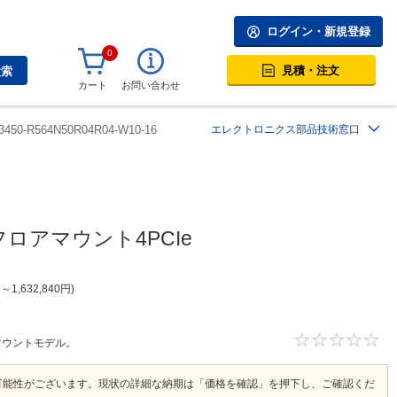
ログイン・新規登録
0
見積・注文
検索
カート
お問い合わせ
3450-R564N50R04R04-W10-16
エレクトロニクス部品技術窓口
応フロアマウント4PCIe
円
～
1,632,840
円
ロアマウントモデル。
可能性がございます。現状の詳細な納期は「価格を確認」を押下し、ご確認くだ