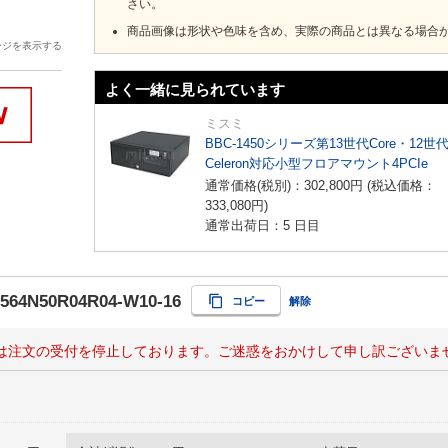
さい。
商品画像は形状や色味を含め、実際の商品とは異なる場合
ージを表示する
よく一緒に見られています
ミスミ
BBC-1450シリーズ第13世代Core・12世
Celeron対応小型フロアマウント4PCIe
通常価格(税別)：
302,800
円
(税込価格：
333,080
円
)
通常出荷日：5 日目
564N50R04R04-W10-16
コピー
解除
は注文の受付を停止しております。ご迷惑をおかけして申し訳ございま