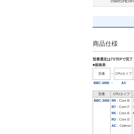
chemSHERP
追加ストレージ
SSD 480GB ミラーリング
解除
出荷日
商品仕様
すべて
5日以内
型番選定は7STEPで完
■規格表
型番
−
CPUタイプ
-
BBC-3450
A3
型番
CPUタイプ
BBC-3450
R9
：Core i9
R7
：Core i7
R5
：Core i5
R3
：Core i3
AC
：Celeron