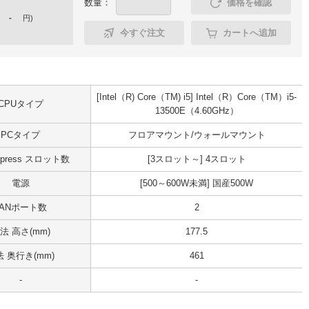
数量：
価格を確認
-
円
)
今すぐ注文
カートへ追加
[Intel（R) Core（TM) i5] Intel（R）Core（TM）i5-
CPUタイプ
13500E（4.60GHz）
PCタイプ
フロアマウント/ウォールマウント
Express スロット数
[3スロット～] 4スロット
電源
[500～600W未満] 国産500W
LANポート数
2
法 高さ(mm)
177.5
 奥行き(mm)
461
-
-