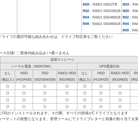
M20
：RAID1 HDD2TB
M10
：RAI
R02
：RAID1 SSD240GB
M20
：RAI
R04
：RAID1 SSD480GB
R02
：RAI
R09
：RAID1 SSD960GB
R04
：RAI
R09
：RAI
ドライブの選択可能な組み合わせは、ドライブ対応表をご覧ください
ス仕様/ 〇筐体内組み込み / ×選べません
追加ストレージ
ノーマル電源（N5/N7/NK）
UPS電源(U5)
なし
HDD
SSD
RAID1 HDD
なし
HDD
RAID1 HDD
RA
(無記入)
(H10/H20)
(S02/S04/S09)
(M10/M20)
(無記入)
(H10/H20)
(M10/M20)
(R0
◎
◎
◎
◎
◎
◎
◎
◎
◎
◎
◎
◎
◎
◎
◎
◎
◎
◎
◎
◎
◎
◎
◎
◎
◎
◎
◎
◎
にOSがインストールされます。その際、すべての領域がCドライブとなります
ォーマットの状態となります。管理ツールにてドライブレターと容量の割り当てを