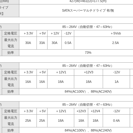
(mm)
427(W)×461(D)×177.5(H)
ライブ
SATAスーパーマルチドライブ 有/無
択】
力
85～264V（自動切替・47～63Hz）
定格電圧
＋3.3V
＋5V
＋12V
-12V
＋5Vsb
最大出力
30A
33A
30A
0.5A
2.5A
電流
効率
73%
力
85～264V（自動切替・47～63Hz）
定格電圧
＋3.3V
＋5V
＋12V1
+12V3
-12V
最大出力
16A
16A
18A
18A
1A
電流
効率
84%(AC100V）、88%(AC240V)
力
85～264V（自動切替・47～63Hz）
定格電圧
＋3.3V
＋5V
＋12V1
+12V3
+12V4
-12V
最大出力
25A
25A
18A
18A
18A
0.4A
電流
効率
84%(AC100V）、88%(AC240V)