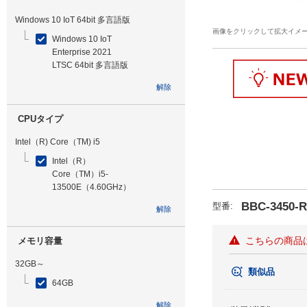
Windows 10 IoT 64bit 多言語版
画像をクリックして拡大イメ
Windows 10 IoT
Enterprise 2021
LTSC 64bit 多言語版
解除
CPUタイプ
Intel（R) Core（TM) i5
Intel（R）
Core（TM）i5-
13500E（4.60GHz）
BBC-3450-R
型番
:
解除
こちらの商品
メモリ容量
32GB～
類似品
64GB
解除