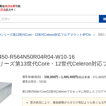
最短
当日出荷
5万点
拡大中！
50シリーズ第13世代Core・12世代Celeron対応フロアマウント4PCIe
BBC-
450-R564N50R04R04-W10-16

シリーズ第13世代Core・12世代Celeron対
通常単価(税別)
338,000
円
～
1,484,400
円
税込単価
371,800
通常出荷日：
5日目
第13世代Intel Core/12世代Celeronプロセッサに対応したフ
受注状況により、最短納期がカタログ表記よりも長くなる