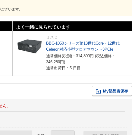
がございます。
よく一緒に見られています
ミスミ
代
BBC-1050シリーズ第13世代Core・12世代
Celeron対応小型フロアマウント3PCIe
通常価格(税別)：
314,800
円
(税込価格：
346,280
円
)
通常出荷日：5 日目
My部品表保存
せん。