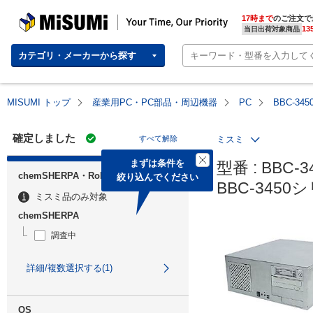
MISUMI | Your Time, Our Priority
17時まで
のご注文で
13
当日出荷対象商品
カテゴリ・メーカーから探す
MISUMI トップ
産業用PC・PC部品・周辺機器
PC
BBC-34
確定しました
すべて解除
ミスミ
まずは条件を

型番 : BBC-3
chemSHERPA・RoHS
絞り込んでください
BBC-3450
ミスミ品のみ対象
chemSHERPA
調査中
詳細/複数選択する(1)
OS