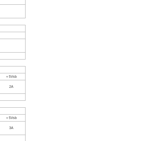
＋5Vsb
2A
＋5Vsb
3A