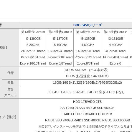
番
BBC-3450シリーズ
第13世代Core i9
第13世代Core i7
第13世代Core i5
第13世代Core i3
i9-13900E
i7-13700E
i5-13500E
i3-13100E
5.20GHz
5.10GHz
4.60GHz
4.40GHz
選択】
24Core32Thread
16Core24Thread
14Core/20Tread
4Core/8Tread
Pcore:8/16Tread
Pcore:8/16Tread
PCore:6/12Thread
PCore:4/8Thread
P
Ecore:16/16Tread
Ecore:8/8Tread
Ecore:8/8Tread
Ecore 0
DDR5-SDRAM （ECC非対応）
仕様
DDR5 (転送速度：4400MT/s)
容量
16GB(16GBx1)/32GB(16GBx2)/64GB(32GBx2)
空き
16GB：1スロット 32GB、64GB：空きスロットなし
スロット
HDD 1TB/HDD 2TB
SSD 240GB SSD 480GB SSD 960GB
RAID1 HDD 1TB/RAID1 HDD 2TB
イブ【選択】
RAID1 SSD 240GB RAID1 SSD 480GB RAID1 SSD 960GB
※OSプリインストールモデルでは全領域がCドライブとなりま