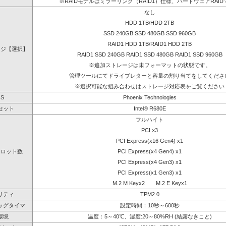
※RAIDモデルはミラーリング（RAID1）仕様、ハードウェアRAID
なし
HDD 1TB/HDD 2TB
SSD 240GB SSD 480GB SSD 960GB
RAID1 HDD 1TB/RAID1 HDD 2TB
ージ【選択】
RAID1 SSD 240GB RAID1 SSD 480GB RAID1 SSD 960GB
※追加ストレージは未フォーマットの状態です。
管理ツールにてドライブレターと容量の割り当てをしてくださ
※選択可能な組み合わせはストレージ対応表をご覧ください
OS
Phoenix Technologies
セット
Intel® R680E
フルハイト
PCI ×3
PCI Express(x16 Gen4) x1
スロット数
PCI Express(x4 Gen4) x1
PCI Express(x4 Gen3) x1
PCI Express(x1 Gen3) x1
M.2 M Keyx2 M.2 E Keyx1
リティ
TPM2.0
ッグタイマ
設定時間：10秒～600秒
環境
温度：5～40℃、湿度:20～80%RH (結露なきこと)