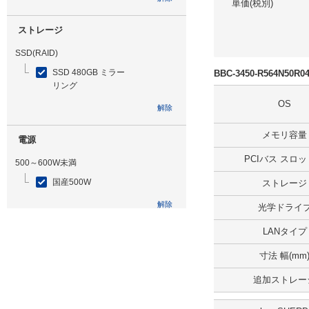
単価(税別)
ストレージ
SSD(RAID)
SSD 480GB ミラー
BBC-3450-R564N50
リング
OS
解除
メモリ容量
電源
PCIバス スロ
500～600W未満
国産500W
ストレージ
解除
光学ドライ
LANタイプ
光学ドライブ
寸法 幅(mm
無
追加ストレー
解除