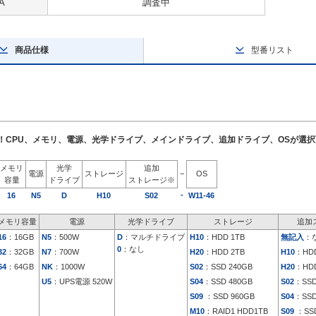
A
調査中
商品仕様
型番リスト
了！CPU、メモリ、電源、光学ドライブ、メインドライブ、追加ドライブ、OSが選
メモリ
光学
追加
電源
ストレージ
−
OS
容量
ドライブ
ストレージ※
-
16
N5
D
H10
S02
W11-46
メモリ容量
電源
光学ドライブ
ストレージ
追加
16
：16GB
N5
：500W
D
：マルチドライブ
H10
：HDD 1TB
無記入
：
0
：なし
32
：32GB
N7
：700W
H20
：HDD 2TB
H10
：HDD
64
：64GB
NK
：1000W
S02
：SSD 240GB
H20
：HDD
U5
：UPS電源 520W
S04
：SSD 480GB
S02
：SSD
S09
：SSD 960GB
S04
：SSD
M10
：RAID1 HDD1TB
S09
：SSD