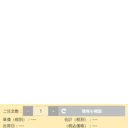
ご注文数：
価格を確認
-
+
単価（税別）：
---
合計（税別）：
---
出荷日：
---
（税込価格）：
---