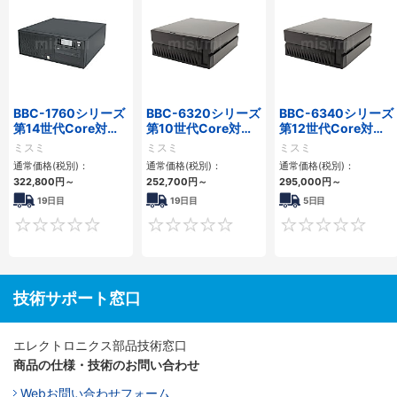
BBC-1760シリーズ
BBC-6320シリーズ
BBC-6340シリーズ
第14世代Core対応
第10世代Core対応
第12世代Core対応
小型フロアマウント
小型フロアマウント
小型フロアマウント
ミスミ
ミスミ
ミスミ
3PCIe
FAPC 2PCI・2PCIe
PC2PCI/2PCIe
通常価格(税別)：
通常価格(税別)：
通常価格(税別)：
322,800
円
～
252,700
円
～
295,000
円
～
19日目
19日目
5日目
0
0
技術サポート窓口
エレクトロニクス部品技術窓口
商品の仕様・技術のお問い合わせ
Webお問い合わせフォーム