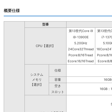
概要仕様
型番
第13世代Core i9
第13世代Co
i9-13900E
i7-137
5.20GHz
5.10G
CPU【選択】
24Core32Thread
16Core24
Pcore:8/16Tread
Pcore:8/1
Ecore:16/16Tread
Ecore:8/
仕様
システム
メモリ
容量
16GB
【選択】
空き
16GB
スロット