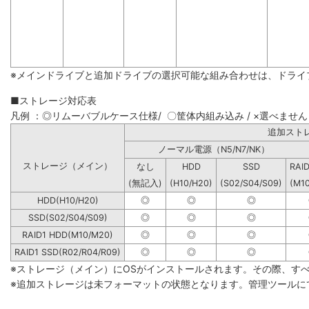
※メインドライブと追加ドライブの選択可能な組み合わせは、ドライ
■ストレージ対応表
凡例 ：◎リムーバブルケース仕様/ 〇筐体内組み込み / ×選べません
追加
ノーマル電源（N5/N7/NK）
ストレージ（メイン）
なし
HDD
SSD
RAI
(無記入)
(H10/H20)
(S02/S04/S09)
(M1
HDD(H10/H20)
◎
◎
◎
SSD(S02/S04/S09)
◎
◎
◎
RAID1 HDD(M10/M20)
◎
◎
◎
RAID1 SSD(R02/R04/R09)
◎
◎
◎
※ストレージ（メイン）にOSがインストールされます。その際、す
※追加ストレージは未フォーマットの状態となります。管理ツールに