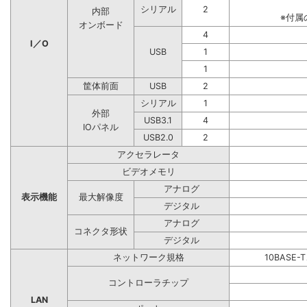
シリアル
2
内部
※付属
オンボード
4
I／O
USB
1
1
筐体前面
USB
2
シリアル
1
外部
USB3.1
4
IOパネル
USB2.0
2
アクセラレータ
ビデオメモリ
アナログ
表示機能
最大解像度
デジタル
アナログ
コネクタ形状
デジタル
ネットワーク規格
10BASE-
コントローラチップ
LAN