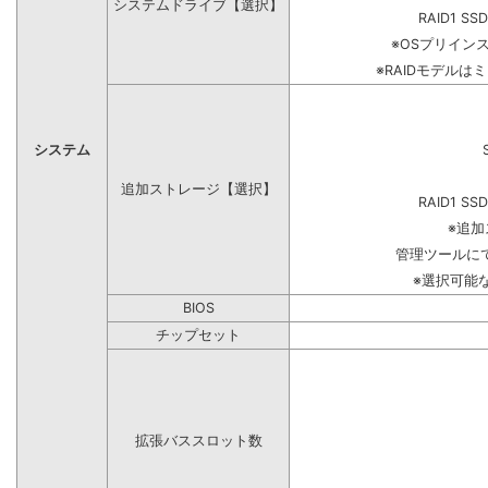
システムドライブ【選択】
RAID1 SS
※OSプリイン
※RAIDモデルは
システム
追加ストレージ【選択】
RAID1 SS
※追
管理ツールに
※選択可能
BIOS
チップセット
拡張バススロット数