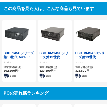
この商品を見た人は、こんな商品も見ています
BBC-1450シリーズ
BBC-RM1450シリ
BBC-RM9450シリ
第13世代Core・12
ーズ第13世代
ーズ第13世代
世代Celeron対応小
Core・12世代
Core・12世代
ミスミ
ミスミ
ミスミ
型フロアマウント
Celeron対応ラック
Celeron対応ラック
通常価格(税別)：
通常価格(税別)：
通常価格(税別)：
4PCIe
マウント4PCIe
マウント4PCIe
302,800
円
～
320,800
円
～
326,800
円
～
5
日目
5
日目～
5
日目～
PCの売れ筋ランキング