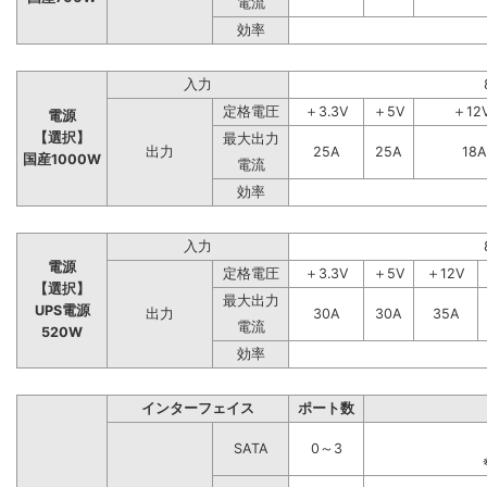
電流
効率
入力
定格電圧
＋3.3V
＋5V
＋12
電源
【選択】
最大出力
出力
25A
25A
18A
国産1000W
電流
効率
入力
電源
定格電圧
＋3.3V
＋5V
＋12V
【選択】
最大出力
UPS電源
出力
30A
30A
35A
電流
520W
効率
インターフェイス
ポート数
SATA
0～3