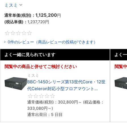
Celeron対応フロアマウント4PCIe
ミスミ
1,125,200
通常単価(税別)：
円
(税込単価)：
1,237,720
円
0
0件のレビュー（商品レビューの投稿ができます）
よく一緒に見られています
よく一
閲覧中の商品と併せてご検討ください
閲覧
ミスミ
BBC-1450シリーズ第13世代Core・12世
代Celeron対応小型フロアマウント
4PCIe
0
通常価格(税別)：
302,800
円
～
(税込価格：
333,080
円
～)
通常出荷日：5 日目