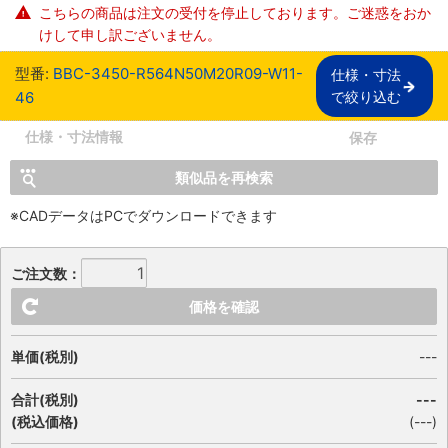
こちらの商品は注文の受付を停止しております。ご迷惑をおか
けして申し訳ございません。
型番:
BBC-3450-R564N50M20R09-W11-
仕様・寸法

46
で絞り込む
仕様・寸法情報
保存
類似品を再検索
※CADデータはPCでダウンロードできます
ご注文数：
価格を確認
単価(税別)
---
合計(税別)
---
(税込価格)
(
---
)