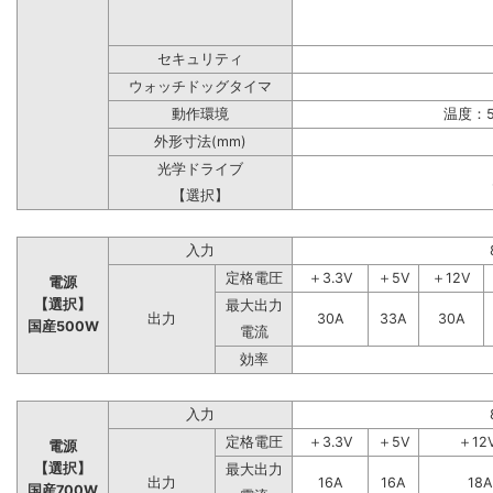
セキュリティ
ウォッチドッグタイマ
動作環境
温度：5
外形寸法(mm)
光学ドライブ
【選択】
入力
定格電圧
＋3.3V
＋5V
＋12V
電源
【選択】
最大出力
出力
30A
33A
30A
国産500W
電流
効率
入力
定格電圧
＋3.3V
＋5V
＋12
電源
【選択】
最大出力
出力
16A
16A
18A
国産700W