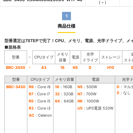
(
-
)
1
商品仕様
型番選定は7STEPで完了！CPU、メモリ、電源、光学ドライブ、
■規格表
メモリ
光学
−
型番
CPUタイプ
電源
ストレージ
容量
ドライブ
スト
-
BBC-3450
A3
16
N5
D
H10
型番
CPUタイプ
メモリ容量
電源
光学
BBC-3450
R9
：Core i9
16
：16GB
N5
：500W
D
：マル
0
：なし
R7
：Core i7
32
：32GB
N7
：700W
R5
：Core i5
64
：64GB
NK
：1000W
R3
：Core i3
U5
：UPS電源 520W
AC
：Celeron