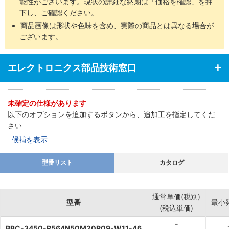
能性がございます。現状の詳細な納期は「価格を確認」を押
下し、ご確認ください。
商品画像は形状や色味を含め、実際の商品とは異なる場合が
ございます。
エレクトロニクス部品技術窓口
未確定の仕様があります
以下のオプションを追加するボタンから、追加工を指定してくだ
さい
候補を表示
型番リスト
カタログ
通常単価(税別)
型番
最小
(税込単価)
-
BBC-3450-R564N50M20R09-W11-46