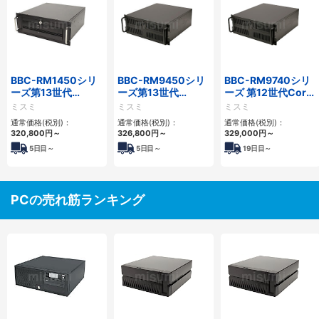
BBC-RM1450シリ
BBC-RM9450シリ
BBC-RM9740シリ
ーズ第13世代
ーズ第13世代
ーズ 第12世代Core
Core・12世代
Core・12世代
対応ラックマウント
ミスミ
ミスミ
ミスミ
Celeron対応ラック
Celeron対応ラック
FAPC4PCI・3PCIe
通常価格(税別)：
通常価格(税別)：
通常価格(税別)：
マウント4PCIe
マウント4PCIe
320,800
円
～
326,800
円
～
329,000
円
～
5
日目～
5
日目～
19
日目～
PCの売れ筋ランキング