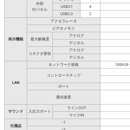
外部
USB3.1
4
IOパネル
USB2.0
2
アクセラレータ
ビデオメモリ
アナログ
表示機能
最大解像度
デジタル
アナログ
コネクタ形状
デジタル
ネットワーク規格
10BASE
コントローラチップ
LAN
ポート
通信速度
ラインOUT
サウンド
入出力ポート
マイクIN
-1
付属品
-2