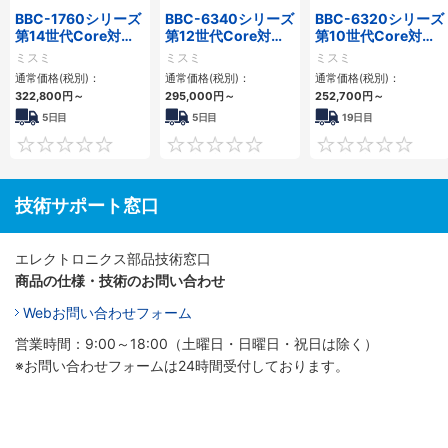
BBC-1760シリーズ
BBC-6340シリーズ
BBC-6320シリーズ
第14世代Core対応
第12世代Core対応
第10世代Core対応
小型フロアマウント
小型フロアマウント
小型フロアマウント
ミスミ
ミスミ
ミスミ
3PCIe
PC2PCI/2PCIe
FAPC 2PCI・2PCIe
通常価格(税別)：
通常価格(税別)：
通常価格(税別)：
322,800
円
～
295,000
円
～
252,700
円
～
5日目
5日目
19日目
0
0
技術サポート窓口
エレクトロニクス部品技術窓口
商品の仕様・技術のお問い合わせ
Webお問い合わせフォーム
営業時間：9:00～18:00（土曜日・日曜日・祝日は除く）
※お問い合わせフォームは24時間受付しております。