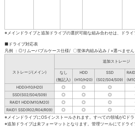
※メインドライブと追加ドライブの選択可能な組み合わせは、ドライ
■ドライブ対応表
凡例 ：◎リムーバブルケース仕様/ 〇筐体内組み込み / ×選べません
追加ストレージ
ストレージ(メイン)
なし
HDD
SSD
RAI
(無記入)
(H10/H20)
(S02/S04/S09)
(M1
HDD(H10/H20)
◎
◎
◎
SSD(S02/S04/S09)
◎
◎
◎
RAID1 HDD(M10/M20)
◎
◎
◎
RAID1 SSD(R02/R04/R09)
◎
◎
◎
※メインドライブにOSインストールされます。すべての領域がCド
※追加ドライブは未フォーマットとなります。管理ツールにてドライ