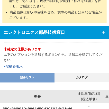
能性がございます。現状の詳細な納期は「価格を確認」を押
下し、ご確認ください。
商品画像は形状や色味を含め、実際の商品とは異なる場合が
ございます。
エレクトロニクス部品技術窓口
未確定の仕様があります
以下のオプションを追加するボタンから、追加工を指定してくだ
さい
候補を表示
型番リスト
カタログ
通常単価(税別)
型番
最
(税込単価)
-
BBC-RM9050-R964N50H20S02-W11-46