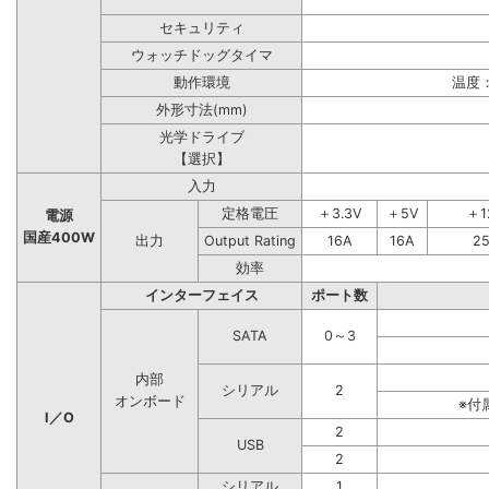
セキュリティ
ウォッチドッグタイマ
動作環境
温度：
外形寸法(mm)
光学ドライブ
【選択】
入力
定格電圧
＋3.3V
＋5V
＋1
電源
国産400W
出力
Output Rating
16A
16A
2
効率
インターフェイス
ポート数
SATA
0～3
内部
シリアル
2
オンボード
※付
I／O
2
USB
2
シリアル
1