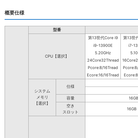
概要仕様
型番
第13世代Core i9
第13世代C
i9-13900E
i7-1
5.20GHz
5.1
CPU【選択】
24Core32Thread
16Core2
Pcore:8/16Tread
Pcore:8
Ecore:16/16Tread
Ecore:8
仕様
システム
メモリ
容量
16G
【選択】
空き
16G
スロット