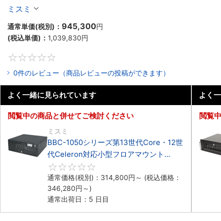
Celeron対応ラックマウント3PCIe
ミスミ
945,300
通常単価(税別)：
円
(税込単価)：
1,039,830
円
0
0件のレビュー（商品レビューの投稿ができます）
よく一緒に見られています
よく一
閲覧中の商品と併せてご検討ください
閲覧
ミスミ
BBC-1050シリーズ第13世代Core・12世
代Celeron対応小型フロアマウント
3PCIe
0
通常価格(税別)：
314,800
円
～
(税込価格：
346,280
円
～)
通常出荷日：5 日目