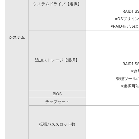
システムドライブ【選択】
RAID1 S
※OSプリイ
※RAIDモデル
システム
追加ストレージ【選択】
RAID1 S
※追
管理ツール
※選択可
BIOS
チップセット
拡張バススロット数