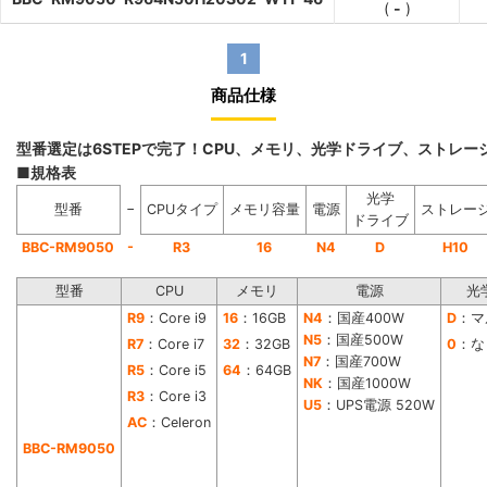
(
-
)
1
商品仕様
型番選定は6STEPで完了！CPU、メモリ、光学ドライブ、ストレ
■規格表
光学
−
型番
CPUタイプ
メモリ容量
電源
ストレー
ドライブ
-
BBC-RM9050
R3
16
N4
D
H10
型番
CPU
メモリ
電源
光
R9
：Core i9
16
：16GB
N4
：国産400W
D
：マ
N5
：国産500W
R7
：Core i7
32
：32GB
0
：な
N7
：国産700W
R5
：Core i5
64
：64GB
NK
：国産1000W
R3
：Core i3
U5
：UPS電源 520W
AC
：Celeron
BBC-RM9050