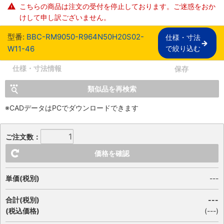
こちらの商品は注文の受付を停止しております。ご迷惑をおか
けして申し訳ございません。
型番:
BBC-RM9050-R964N50H20S02-
仕様・寸法

W11-46
で絞り込む
仕様・寸法情報
保存
類似品を再検索
※CADデータはPCでダウンロードできます
ご注文数：
価格を確認
単価(税別)
---
合計(税別)
---
(税込価格)
(
---
)