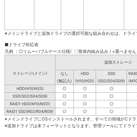
※メインドライブと追加ドライブの選択可能な組み合わせは、ドライ
■ドライブ対応表
凡例 ：◎リムーバブルケース仕様/ 〇筐体内組み込み / ×選べません
追加ストレージ
ストレージ(メイン)
なし
HDD
SSD
RAI
(無記入)
(H10/H20)
(S02/S04/S09)
(M1
HDD(H10/H20)
◎
◎
◎
SSD(S02/S04/S09)
◎
◎
◎
RAID1 HDD(M10/M20)
◎
◎
◎
RAID1 SSD(R02/R04/R09)
◎
◎
◎
※メインドライブにOSインストールされます。すべての領域がCド
※追加ドライブは未フォーマットとなります。管理ツールにてドライ