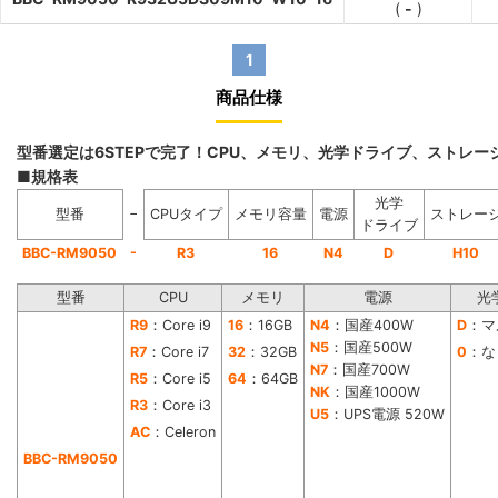
(
-
)
1
商品仕様
型番選定は6STEPで完了！CPU、メモリ、光学ドライブ、ストレ
■規格表
光学
−
型番
CPUタイプ
メモリ容量
電源
ストレー
ドライブ
-
BBC-RM9050
R3
16
N4
D
H10
型番
CPU
メモリ
電源
光
R9
：Core i9
16
：16GB
N4
：国産400W
D
：マ
N5
：国産500W
R7
：Core i7
32
：32GB
0
：な
N7
：国産700W
R5
：Core i5
64
：64GB
NK
：国産1000W
R3
：Core i3
U5
：UPS電源 520W
AC
：Celeron
BBC-RM9050