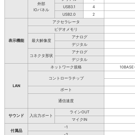
外部
USB3.1
4
IOパネル
USB2.0
2
アクセラレータ
ビデオメモリ
アナログ
表示機能
最大解像度
デジタル
アナログ
コネクタ形状
デジタル
ネットワーク規格
10BASE
コントローラチップ
LAN
ポート
通信速度
ラインOUT
サウンド
入出力ポート
マイクIN
-1
付属品
-2