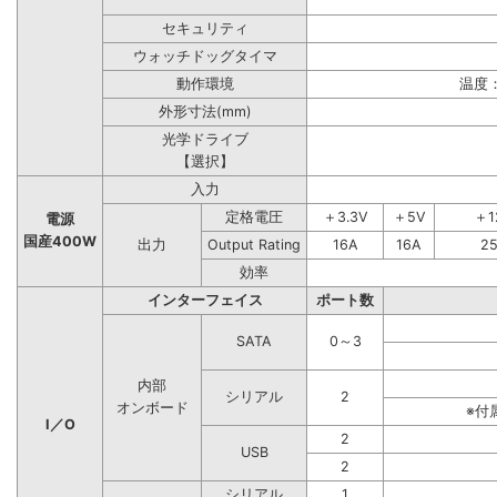
セキュリティ
ウォッチドッグタイマ
動作環境
温度：
外形寸法(mm)
光学ドライブ
【選択】
入力
定格電圧
＋3.3V
＋5V
＋1
電源
国産400W
出力
Output Rating
16A
16A
2
効率
インターフェイス
ポート数
SATA
0～3
内部
シリアル
2
オンボード
※付
I／O
2
USB
2
シリアル
1