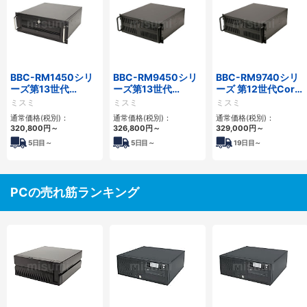
BBC-RM1450シリ
BBC-RM9450シリ
BBC-RM9740シリ
ーズ第13世代
ーズ第13世代
ーズ 第12世代Core
Core・12世代
Core・12世代
対応ラックマウント
ミスミ
ミスミ
ミスミ
Celeron対応ラック
Celeron対応ラック
FAPC4PCI・3PCIe
通常価格(税別)：
通常価格(税別)：
通常価格(税別)：
マウント4PCIe
マウント4PCIe
320,800
円
～
326,800
円
～
329,000
円
～
5
日目～
5
日目～
19
日目～
PCの売れ筋ランキング