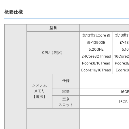
概要仕様
型番
第13世代Core i9
第13世代C
i9-13900E
i7-1
5.20GHz
5.1
CPU【選択】
24Core32Thread
16Core2
Pcore:8/16Tread
Pcore:8
Ecore:16/16Tread
Ecore:8
仕様
システム
メモリ
容量
16G
【選択】
空き
16G
スロット