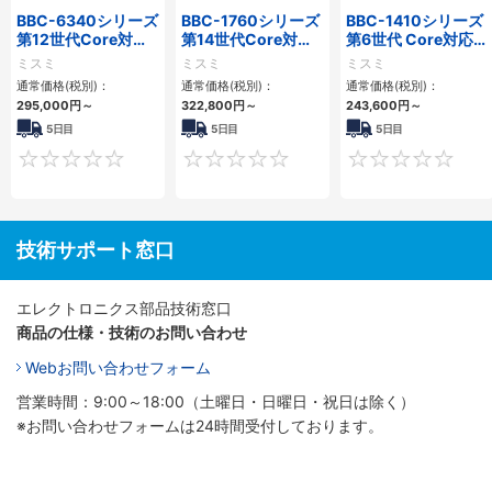
BBC-6340シリーズ
BBC-1760シリーズ
BBC-1410シリーズ
第12世代Core対応
第14世代Core対応
第6世代 Core対応フ
小型フロアマウント
小型フロアマウント
ロアマウントFAPC
ミスミ
ミスミ
ミスミ
PC2PCI/2PCIe
3PCIe
3PCI・3PCIe
通常価格(税別)：
通常価格(税別)：
通常価格(税別)：
295,000
円
～
322,800
円
～
243,600
円
～
5日目
5日目
5日目
0
0
技術サポート窓口
エレクトロニクス部品技術窓口
商品の仕様・技術のお問い合わせ
Webお問い合わせフォーム
営業時間：9:00～18:00（土曜日・日曜日・祝日は除く）
※お問い合わせフォームは24時間受付しております。