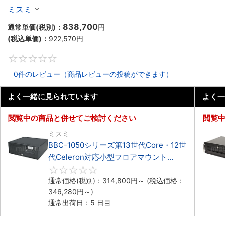
BBC-RM9050シリーズ第13世代Core・12世代
ミスミ
Celeron対応ラックマウント3PCIe
838,700
通常単価(税別)：
円
(税込単価)：
922,570
円
0
0件のレビュー（商品レビューの投稿ができます）
よく一緒に見られています
よく一
閲覧中の商品と併せてご検討ください
閲覧
ミスミ
BBC-1050シリーズ第13世代Core・12世
代Celeron対応小型フロアマウント
3PCIe
0
通常価格(税別)：
314,800
円
～
(税込価格：
346,280
円
～)
通常出荷日：5 日目