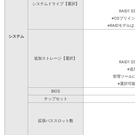
システムドライブ【選択】
RAID1 S
※OSプリイ
※RAIDモデル
システム
追加ストレージ【選択】
RAID1 S
※追
管理ツール
※選択可
BIOS
チップセット
拡張バススロット数