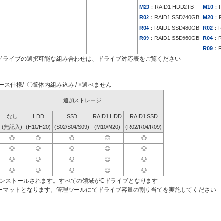
M20
：RAID1 HDD2TB
M10
：R
R02
：RAID1 SSD240GB
M20
：R
R04
：RAID1 SSD480GB
R02
：R
R09
：RAID1 SSD960GB
R04
：R
R09
：R
ドライブの選択可能な組み合わせは、ドライブ対応表をご覧ください
ス仕様/ 〇筐体内組み込み / ×選べません
追加ストレージ
なし
HDD
SSD
RAID1 HDD
RAID1 SSD
(無記入)
(H10/H20)
(S02/S04/S09)
(M10/M20)
(R02/R04/R09)
◎
◎
◎
◎
◎
◎
◎
◎
◎
◎
◎
◎
◎
◎
◎
◎
◎
◎
◎
◎
インストールされます。すべての領域がCドライブとなります
ーマットとなります。管理ツールにてドライブ容量の割り当てを実施してください