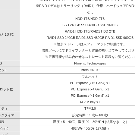
※RAIDモデルはミラーリング（RAID1）仕様、ハードウェアRAI
なし
HDD 1TB/HDD 2TB
SSD 240GB SSD 480GB SSD 960GB
RAID1 HDD 1TB/RAID1 HDD 2TB
ジ【選択】
RAID1 SSD 240GB RAID1 SSD 480GB RAID1 SSD 960GB
※追加ストレージは未フォーマットの状態です。
管理ツールにてドライブレターと容量の割り当てをしてくださ
※選択可能な組み合わせはストレージ対応表をご覧ください
S
Phoenix Technologies
セット
Intel® H610E
フルハイト
PCI Express(x16 Gen4) x1
ロット数
PCI Express(x4 Gen3) x1
PCI Express(x1 Gen3) x1
M.2 M key x1
リティ
TPM2.0
ッグタイマ
設定時間：10秒～600秒
環境
温度：5～40℃、湿度:20～80%RH (結露なきこと)
(mm)
482(W)×480(D)×177.5(H)