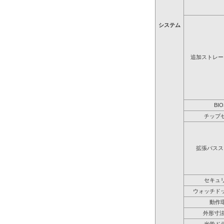
システム
追加ストレー
BIO
チップ
拡張バスス
セキュ
ウォッチド
動作
外形寸法