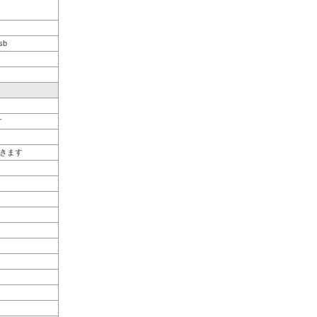
sb
す
きます