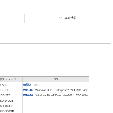
詳細情報
加ストレージ
OS
：なし
無記入
：なし
DD 1TB
W11-46
：Windows11 IoT Enterprise2024 LTSC 64bit
DD 2TB
W10-16
：Windows10 IoT Enterprise2021 LTSC 64bit
SD 240GB
SD 480GB
SD 960GB