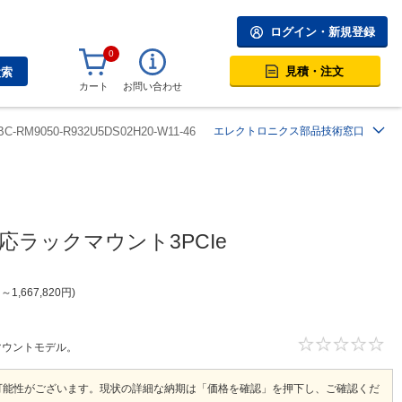
ログイン・新規登録
0
見積・注文
検索
カート
お問い合わせ
BC-RM9050-R932U5DS02H20-W11-46
エレクトロニクス部品技術窓口
n対応ラックマウント3PCIe
円
～
1,667,820
円
ックマウントモデル。
可能性がございます。現状の詳細な納期は「価格を確認」を押下し、ご確認くだ