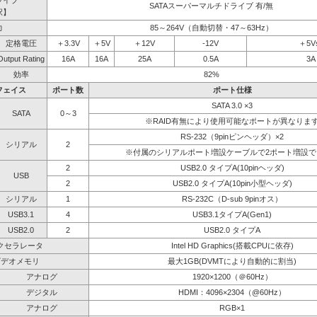
ライブ
SATAスーパーマルチドライブ 有/無
択】
力
85～264V（自動切替・47～63Hz）
定格電圧
＋3.3V
＋5V
＋12V
-12V
＋5V
Output Rating
16A
16A
25A
0.5A
3A
効率
82%
フェイス
ポート数
ポート仕様
SATA 3.0 ×3
SATA
0～3
※RAID有無により使用可能なポートが異なりま
RS-232（9pinピンヘッダ）×2
シリアル
2
※付属のシリアルポート増設ケーブルで2ポート増設で
2
USB2.0 タイプA(10pinヘッダ)
USB
2
USB2.0 タイプA(10pin小型ヘッダ)
シリアル
1
RS-232C（D-sub 9pinオス）
USB3.1
4
USB3.1タイプA(Gen1)
USB2.0
2
USB2.0 タイプA
クセラレータ
Intel HD Graphics(搭載CPUに依存)
ビデオメモリ
最大1GB(DVMTにより自動的に割当)
アナログ
1920×1200（＠60Hz）
デジタル
HDMI：4096×2304（@60Hz）
アナログ
RGB×1