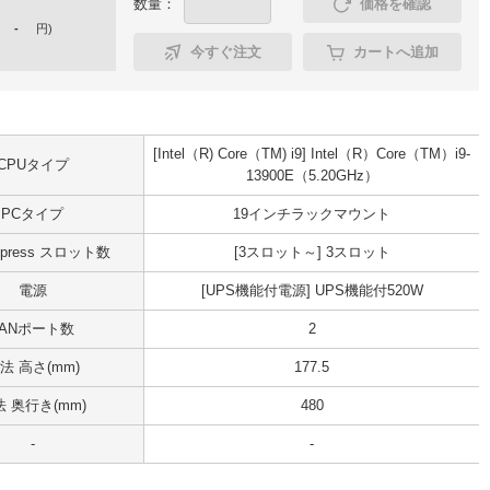
数量：
価格を確認
-
円
)
今すぐ注文
カートへ追加
[Intel（R) Core（TM) i9] Intel（R）Core（TM）i9-
CPUタイプ
13900E（5.20GHz）
PCタイプ
19インチラックマウント
Express スロット数
[3スロット～] 3スロット
電源
[UPS機能付電源] UPS機能付520W
LANポート数
2
法 高さ(mm)
177.5
 奥行き(mm)
480
-
-