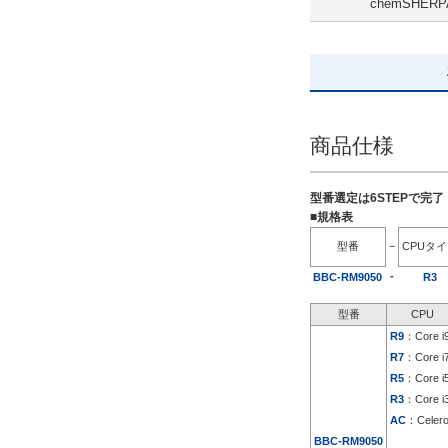
chemSHERP
解除
出荷日
すべて
商品仕様
19日以内
型番選定は6STEPで完
■規格表
型番
−
CPUタ
-
BBC-RM9050
R3
型番
CPU
R9
：Core i
R7
：Core i
R5
：Core i
R3
：Core i
AC
：Celer
BBC-RM9050