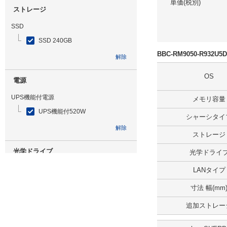
単価(税別)
ストレージ
SSD
SSD 240GB
BBC-RM9050-R932U
解除
OS
電源
UPS機能付電源
メモリ容量
UPS機能付520W
シャーシタイ
解除
ストレージ
光学ドライブ
光学ドライ
DVDマルチ
LANタイプ
解除
寸法 幅(mm
追加ストレー
追加ストレージ
HDD 2TB