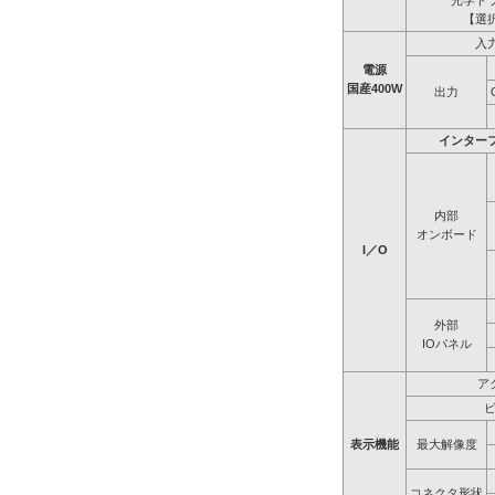
光学ド
【選
入
電源
国産400W
出力
インター
内部
オンボード
I／O
外部
IOパネル
ア
表示機能
最大解像度
コネクタ形状