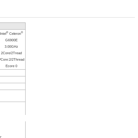
®
®
Intel
Celeron
G6900E
3.00GHz
2Core/2Tread
PCore:2/2Thread
Ecore 0
す。