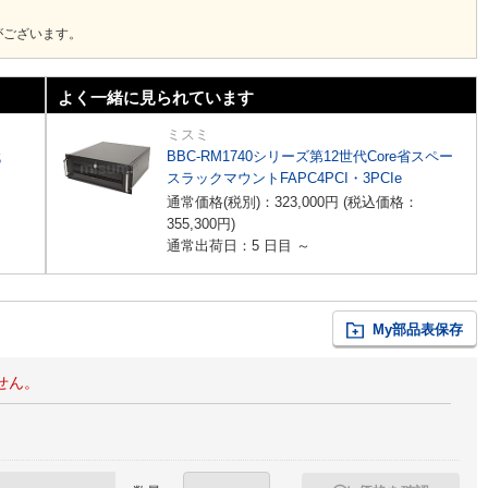
がございます。
よく一緒に見られています
ミスミ
代
BBC-RM1740シリーズ第12世代Core省スペー
スラックマウントFAPC4PCI・3PCIe
通常価格(税別)：
323,000
円
(税込価格：
355,300
円
)
通常出荷日：5 日目 ～
My部品表保存
せん。