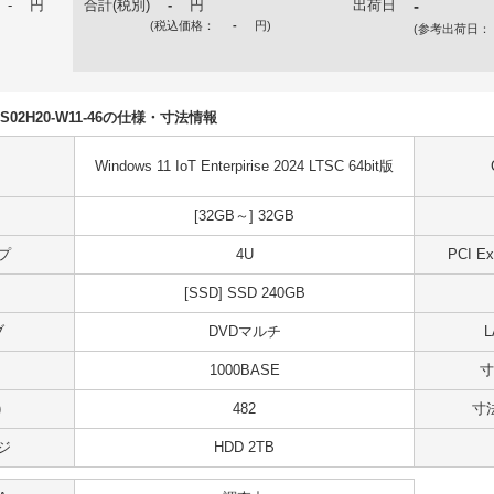
-
円
合計(税別)
-
円
出荷日
-
(税込価格：
-
円
)
(参考出荷日：
5DS02H20-W11-46の仕様・寸法情報
Windows 11 IoT Enterpirise 2024 LTSC 64bit版
[32GB～] 32GB
プ
4U
PCI 
[SSD] SSD 240GB
ブ
DVDマルチ
1000BASE
寸
)
482
寸法
ジ
HDD 2TB