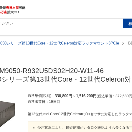
最短
当日出荷
5万点
拡大中！
9050シリーズ第13世代Core・12世代Celeron対応ラックマウント3PCIe
B
M9050-R932U5DS02H20-W11-46

50シリーズ第13世代Core・12世代Celero
通常単価(税別)
338,800
円
～
1,516,200
円
税込単価
372,680
通常出荷日：
19日目
第13世代Intel Core/12世代Celeronプロセッサに対応したラ
受注状況により、最短納期がカタログ表記よりも長くなる