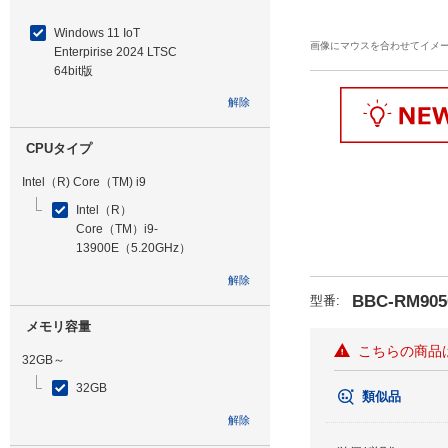
Windows 11 IoT
画像にマウスを合わせてイメ
Enterpirise 2024 LTSC
64bit版
解除
CPUタイプ
Intel（R) Core（TM) i9
Intel（R）
Core（TM）i9-
13900E（5.20GHz）
解除
BBC-RM905
型番
:
メモリ容量
こちらの商品
32GB～
32GB
類似品
解除