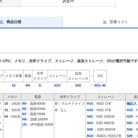
A
調査中
商品仕様
型番リスト
了！CPU、メモリ、光学ドライブ、ストレージ、追加ストレージ、OSが選択可能です
光学
追加
イプ
メモリ容量
電源
ストレージ
−
OS
ドライブ
ストレージ※
-
16
N4
D
H10
S02
W11-46
メモリ
電源
光学ドライブ
ストレージ
追
9
16
：16GB
N4
：国産400W
D
：マルチドライブ
H10
：HDD 1TB
無記入
N5
：国産500W
7
32
：32GB
0
：なし
H20
：HDD 2TB
H10
：H
N7
：国産700W
5
64
：64GB
S02
：SSD 240GB
H20
：H
NK
：国産1000W
3
S04
：SSD 480GB
S02
：S
U5
：UPS電源 520W
on
S09
：SSD 960GB
S04
：S
M10
：RAID1 HDD1TB
S09
：S