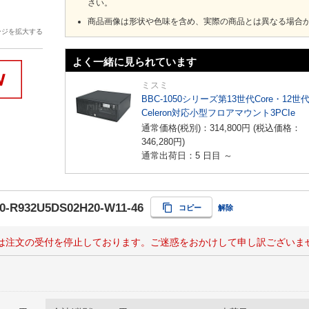
さい。
商品画像は形状や色味を含め、実際の商品とは異なる場合
ージを拡大する
よく一緒に見られています
ミスミ
BBC-1050シリーズ第13世代Core・12世
Celeron対応小型フロアマウント3PCIe
通常価格(税別)：
314,800
円
(税込価格：
346,280
円
)
通常出荷日：5 日目 ～
0-R932U5DS02H20-W11-46
コピー
解除
は注文の受付を停止しております。ご迷惑をおかけして申し訳ございま