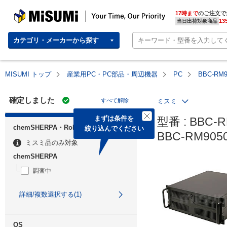
MISUMI | Your Time, Our Priority
17時まで
のご注文で
13
当日出荷対象商品
カテゴリ・メーカーから探す
MISUMI トップ
産業用PC・PC部品・周辺機器
PC
BBC-RM
確定しました
すべて解除
ミスミ
まずは条件を

型番 : BBC-R
chemSHERPA・RoHS
絞り込んでください
BBC-RM90
ミスミ品のみ対象
chemSHERPA
調査中
詳細/複数選択する(1)
OS