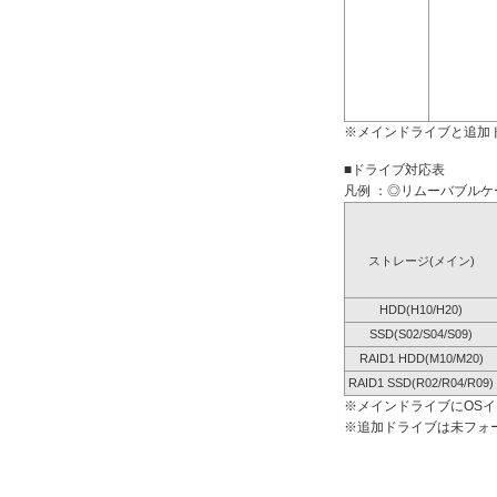
※メインドライブと追加
■ドライブ対応表
凡例 ：◎リムーバブルケー
ストレージ(メイン)
HDD(H10/H20)
SSD(S02/S04/S09)
RAID1 HDD(M10/M20)
RAID1 SSD(R02/R04/R09)
※メインドライブにOS
※追加ドライブは未フォ