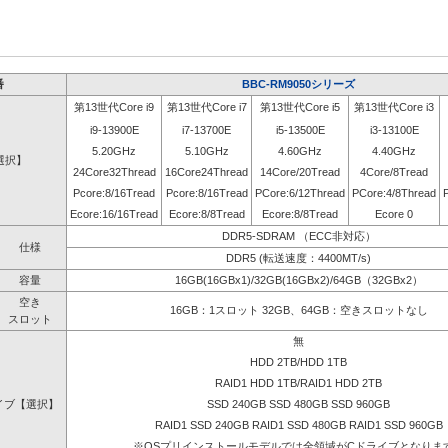
番
BBC-RM9050シリーズ
第13世代Core i9
第13世代Core i7
第13世代Core i5
第13世代Core i3
i9-13900E
i7-13700E
i5-13500E
i3-13100E
5.20GHz
5.10GHz
4.60GHz
4.40GHz
選択】
24Core32Thread
16Core24Thread
14Core/20Tread
4Core/8Tread
Pcore:8/16Tread
Pcore:8/16Tread
PCore:6/12Thread
PCore:4/8Thread
Ecore:16/16Tread
Ecore:8/8Tread
Ecore:8/8Tread
Ecore 0
DDR5-SDRAM （ECC非対応）
仕様
DDR5 (転送速度：4400MT/s)
容量
16GB(16GBx1)/32GB(16GBx2)/64GB（32GBx2）
空き
16GB：1スロット 32GB、64GB：空きスロットなし
スロット
無
HDD 2TB/HDD 1TB
RAID1 HDD 1TB/RAID1 HDD 2TB
イブ【選択】
SSD 240GB SSD 480GB SSD 960GB
RAID1 SSD 240GB RAID1 SSD 480GB RAID1 SSD 960GB
※OSプリインストールモデルでは全領域がCドライブとなりま