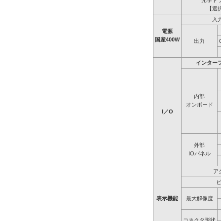
光学ド
【選
入
電源
国産400W
出力
インター
内部
オンボード
I／O
外部
IOパネル
ア
表示機能
最大解像度
コネクタ形状