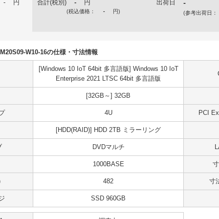
-
円
合計(税別)
-
円
出荷日
-
(税込価格：
-
円
)
(参考出荷日：
U5DM20S09-W10-16の仕様・寸法情報
[Windows 10 IoT 64bit 多言語版] Windows 10 IoT
Enterprise 2021 LTSC 64bit 多言語版
[32GB～] 32GB
プ
4U
PCI 
[HDD(RAID)] HDD 2TB ミラーリング
ブ
DVDマルチ
1000BASE
寸
)
482
寸法
ジ
SSD 960GB