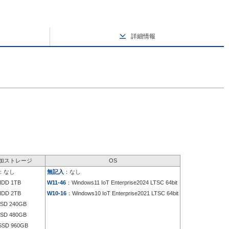
詳細情報
加ストレージ
OS
：なし
無記入
：なし
DD 1TB
W11-46
：Windows11 IoT Enterprise2024 LTSC 64bit
DD 2TB
W10-16
：Windows10 IoT Enterprise2021 LTSC 64bit
SD 240GB
SD 480GB
SD 960GB