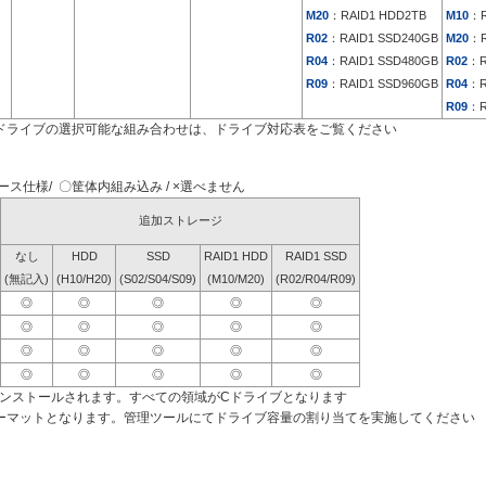
M20
：RAID1 HDD2TB
M10
：R
R02
：RAID1 SSD240GB
M20
：R
R04
：RAID1 SSD480GB
R02
：R
R09
：RAID1 SSD960GB
R04
：R
R09
：R
ドライブの選択可能な組み合わせは、ドライブ対応表をご覧ください
ス仕様/ 〇筐体内組み込み / ×選べません
追加ストレージ
なし
HDD
SSD
RAID1 HDD
RAID1 SSD
(無記入)
(H10/H20)
(S02/S04/S09)
(M10/M20)
(R02/R04/R09)
◎
◎
◎
◎
◎
◎
◎
◎
◎
◎
◎
◎
◎
◎
◎
◎
◎
◎
◎
◎
インストールされます。すべての領域がCドライブとなります
ーマットとなります。管理ツールにてドライブ容量の割り当てを実施してください