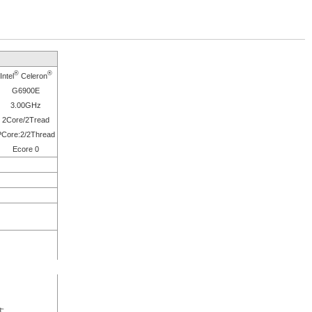
®
®
Intel
Celeron
G6900E
3.00GHz
2Core/2Tread
PCore:2/2Thread
Ecore 0
す。