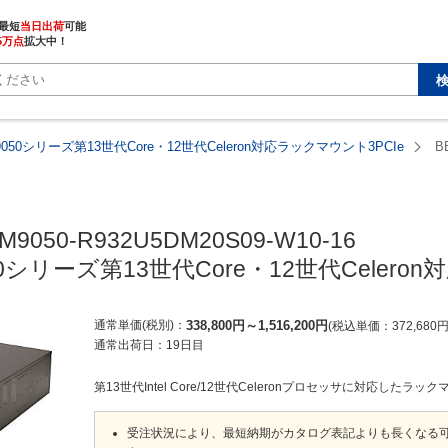
最短
当日出荷
5万点
拡大中！
9050シリーズ第13世代Core・12世代Celeron対応ラックマウント3PCIe
B
M9050-R932U5DM20S09-W10-16

50シリーズ第13世代Core・12世代Celero
通常単価(税別)
338,800
円
～
1,516,200
円
税込単価
372,680
通常出荷日：
19日目
第13世代Intel Core/12世代Celeronプロセッサに対応したラ
受注状況により、最短納期がカタログ表記よりも長くなる