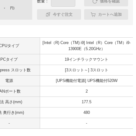
数量：
価格を確認
-
円
)
今すぐ注文
カートへ追加
[Intel（R) Core（TM) i9] Intel（R）Core（TM）i9-
CPUタイプ
13900E（5.20GHz）
PCタイプ
19インチラックマウント
Express スロット数
[3スロット～] 3スロット
電源
[UPS機能付電源] UPS機能付520W
LANポート数
2
法 高さ(mm)
177.5
 奥行き(mm)
480
-
-