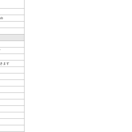
sb
す
きます