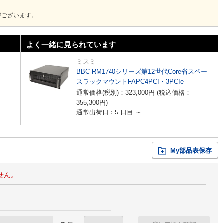
がございます。
よく一緒に見られています
ミスミ
代
BBC-RM1740シリーズ第12世代Core省スペー
スラックマウントFAPC4PCI・3PCIe
通常価格(税別)：
323,000
円
(税込価格：
355,300
円
)
通常出荷日：5 日目 ～
My部品表保存
せん。