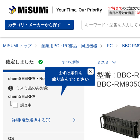
MISUMI | Your Time, Our Priority
17時まで
のご注文で
13
当日出荷対象商品
カテゴリ・メーカーから探す
MISUMI トップ
産業用PC・PC部品・周辺機器
PC
BBC-RM
確定しました
すべて解除
ミスミ
まずは条件を

型番 : BBC-R
chemSHERPA・RoHS
絞り込んでください
BBC-RM90
ミスミ品のみ対象
chemSHERPA
調査中
詳細/複数選択する(1)
OS