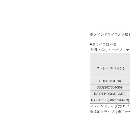
※メインドライブと追加
■ドライブ対応表
凡例 ：◎リムーバブルケー
ストレージ(メイン)
HDD(H10/H20)
SSD(S02/S04/S09)
RAID1 HDD(M10/M20)
RAID1 SSD(R02/R04/R09)
※メインドライブにOS
※追加ドライブは未フォ