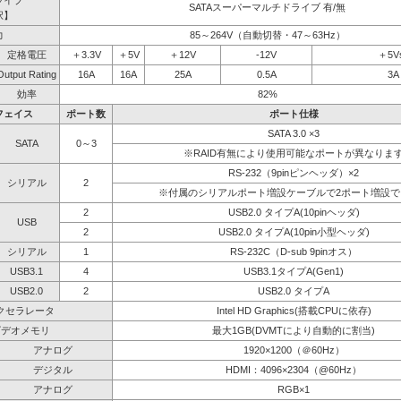
ライブ
SATAスーパーマルチドライブ 有/無
択】
力
85～264V（自動切替・47～63Hz）
定格電圧
＋3.3V
＋5V
＋12V
-12V
＋5V
Output Rating
16A
16A
25A
0.5A
3A
効率
82%
フェイス
ポート数
ポート仕様
SATA 3.0 ×3
SATA
0～3
※RAID有無により使用可能なポートが異なりま
RS-232（9pinピンヘッダ）×2
シリアル
2
※付属のシリアルポート増設ケーブルで2ポート増設で
2
USB2.0 タイプA(10pinヘッダ)
USB
2
USB2.0 タイプA(10pin小型ヘッダ)
シリアル
1
RS-232C（D-sub 9pinオス）
USB3.1
4
USB3.1タイプA(Gen1)
USB2.0
2
USB2.0 タイプA
クセラレータ
Intel HD Graphics(搭載CPUに依存)
ビデオメモリ
最大1GB(DVMTにより自動的に割当)
アナログ
1920×1200（＠60Hz）
デジタル
HDMI：4096×2304（@60Hz）
アナログ
RGB×1