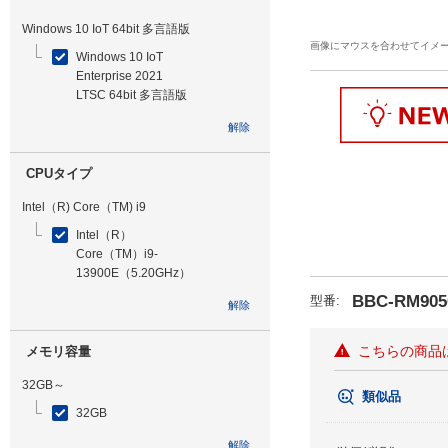
Windows 10 IoT 64bit 多言語版
画像にマウスを合わせてイメ
Windows 10 IoT
Enterprise 2021
LTSC 64bit 多言語版
解除
CPUタイプ
Intel（R) Core（TM) i9
Intel（R）
Core（TM）i9-
13900E（5.20GHz）
BBC-RM905
型番
:
解除
こちらの商品
メモリ容量
32GB～
類似品
32GB
解除