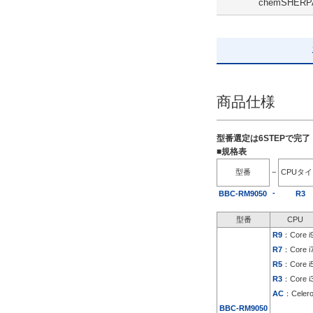
chemSHERP
追加ストレージ
SSD 960GB
解除
出荷日
商品仕様
すべて
19日以内
型番選定は6STEPで完
■規格表
型番
−
CPUタ
-
BBC-RM9050
R3
型番
CPU
R9
：Core i
R7
：Core i
R5
：Core i
R3
：Core i
AC
：Celer
BBC-RM9050