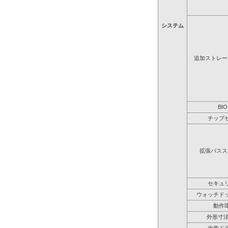
システム
追加ストレー
BIO
チップ
拡張バスス
セキュ
ウォッチド
動作
外形寸法