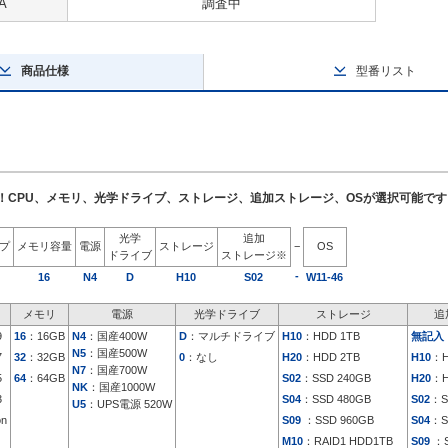
A
調査中
商品仕様
型番リスト
了！CPU、メモリ、光学ドライブ、ストレージ、追加ストレージ、OSが選択可能です
光学
追加
イプ
メモリ容量
電源
ストレージ
−
OS
ドライブ
ストレージ※
-
16
N4
D
H10
S02
W11-46
メモリ
電源
光学ドライブ
ストレージ
追
9
16
：16GB
N4
：国産400W
D
：マルチドライブ
H10
：HDD 1TB
無記入
N5
：国産500W
7
32
：32GB
0
：なし
H20
：HDD 2TB
H10
：H
N7
：国産700W
5
64
：64GB
S02
：SSD 240GB
H20
：H
NK
：国産1000W
3
S04
：SSD 480GB
S02
：S
U5
：UPS電源 520W
on
S09
：SSD 960GB
S04
：S
M10
：RAID1 HDD1TB
S09
：S