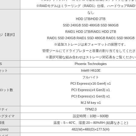
※RAIDモデルはミラーリング（RAID1）仕様、ハードウェアRAI
なし
HDD 1TB/HDD 2TB
SSD 240GB SSD 480GB SSD 960GB
RAID1 HDD 1TB/RAID1 HDD 2TB
ジ【選択】
RAID1 SSD 240GB RAID1 SSD 480GB RAID1 SSD 960GB
※追加ストレージは未フォーマットの状態です。
管理ツールにてドライブレターと容量の割り当てをしてくださ
※選択可能な組み合わせはストレージ対応表をご覧ください
S
Phoenix Technologies
セット
Intel® H610E
フルハイト
PCI Express(x16 Gen4) x1
ロット数
PCI Express(x4 Gen3) x1
PCI Express(x1 Gen3) x1
M.2 M key x1
リティ
TPM2.0
ッグタイマ
設定時間：10秒～600秒
環境
温度：5～40℃、湿度:20～80%RH (結露なきこと)
(mm)
482(W)×480(D)×177.5(H)