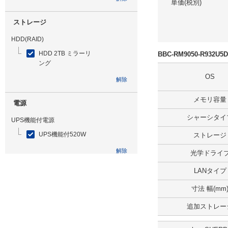
単価(税別)
ストレージ
HDD(RAID)
HDD 2TB ミラーリ
BBC-RM9050-R932
ング
OS
解除
メモリ容量
電源
シャーシタイ
UPS機能付電源
UPS機能付520W
ストレージ
解除
光学ドライ
LANタイプ
光学ドライブ
寸法 幅(mm
DVDマルチ
追加ストレー
解除