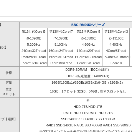
番
BBC-RM9050シリーズ
第13世代Core i9
第13世代Core i7
第13世代Core i5
第13世代Core i3
i9-13900E
i7-13700E
i5-13500E
i3-13100E
5.20GHz
5.10GHz
4.60GHz
4.40GHz
選択】
24Core32Thread
16Core24Thread
14Core/20Tread
4Core/8Tread
Pcore:8/16Tread
Pcore:8/16Tread
PCore:6/12Thread
PCore:4/8Thread
Ecore:16/16Tread
Ecore:8/8Tread
Ecore:8/8Tread
Ecore 0
DDR5-SDRAM （ECC非対応）
仕様
DDR5 (転送速度：4400MT/s)
容量
16GB(16GBx1)/32GB(16GBx2)/64GB（32GBx2）
空き
16GB：1スロット 32GB、64GB：空きスロットなし
スロット
無
HDD 2TB/HDD 1TB
RAID1 HDD 1TB/RAID1 HDD 2TB
イブ【選択】
SSD 240GB SSD 480GB SSD 960GB
RAID1 SSD 240GB RAID1 SSD 480GB RAID1 SSD 960GB
※OSプリインストールモデルでは全領域がCドライブとなりま