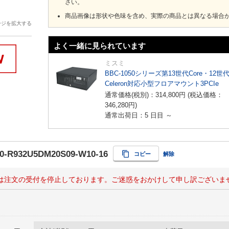
さい。
商品画像は形状や色味を含め、実際の商品とは異なる場合
ージを拡大する
よく一緒に見られています
ミスミ
BBC-1050シリーズ第13世代Core・12世
Celeron対応小型フロアマウント3PCIe
通常価格(税別)：
314,800
円
(税込価格：
346,280
円
)
通常出荷日：5 日目 ～
0-R932U5DM20S09-W10-16
コピー
解除
は注文の受付を停止しております。ご迷惑をおかけして申し訳ございま