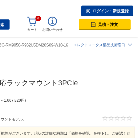
ログイン・新規登録
0
見積・注文
検索
カート
お問い合わせ
BC-RM9050-R932U5DM20S09-W10-16
エレクトロニクス部品技術窓口
n対応ラックマウント3PCIe
円
～
1,667,820
円
ックマウントモデル。
可能性がございます。現状の詳細な納期は「価格を確認」を押下し、ご確認くだ