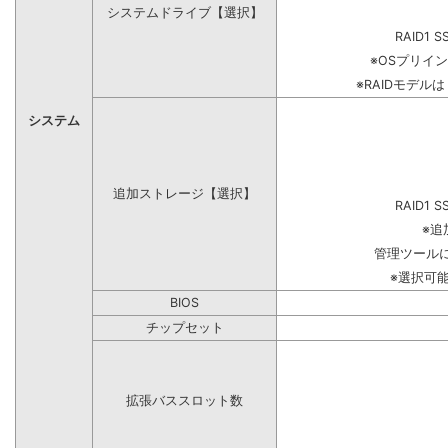
システムドライブ【選択】
RAID1 S
※OSプリイ
※RAIDモデル
システム
追加ストレージ【選択】
RAID1 S
※追
管理ツール
※選択可
BIOS
チップセット
拡張バススロット数