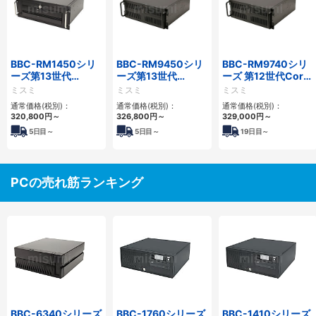
BBC-RM1450シリ
BBC-RM9450シリ
BBC-RM9740シリ
ーズ第13世代
ーズ第13世代
ーズ 第12世代Core
Core・12世代
Core・12世代
対応ラックマウント
ミスミ
ミスミ
ミスミ
Celeron対応ラック
Celeron対応ラック
FAPC4PCI・3PCIe
通常価格(税別)：
通常価格(税別)：
通常価格(税別)：
マウント4PCIe
マウント4PCIe
320,800
円
～
326,800
円
～
329,000
円
～
5
日目～
5
日目～
19
日目～
PCの売れ筋ランキング
BBC-6340シリーズ
BBC-1760シリーズ
BBC-1410シリーズ