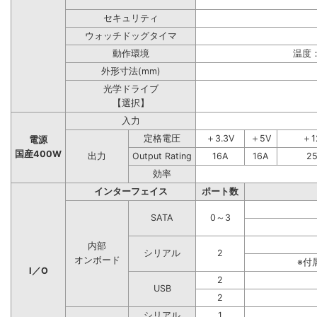
セキュリティ
ウォッチドッグタイマ
動作環境
温度：
外形寸法(mm)
光学ドライブ
【選択】
入力
定格電圧
＋3.3V
＋5V
＋1
電源
国産400W
出力
Output Rating
16A
16A
2
効率
インターフェイス
ポート数
SATA
0～3
内部
シリアル
2
オンボード
※付
I／O
2
USB
2
シリアル
1