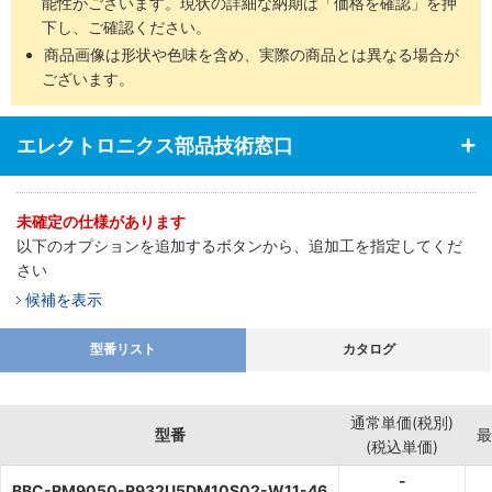
能性がございます。現状の詳細な納期は「価格を確認」を押
下し、ご確認ください。
商品画像は形状や色味を含め、実際の商品とは異なる場合が
ございます。
エレクトロニクス部品技術窓口
未確定の仕様があります
以下のオプションを追加するボタンから、追加工を指定してくだ
さい
候補を表示
型番リスト
カタログ
通常単価(税別)
型番
最
(税込単価)
-
BBC-RM9050-R932U5DM10S02-W11-46