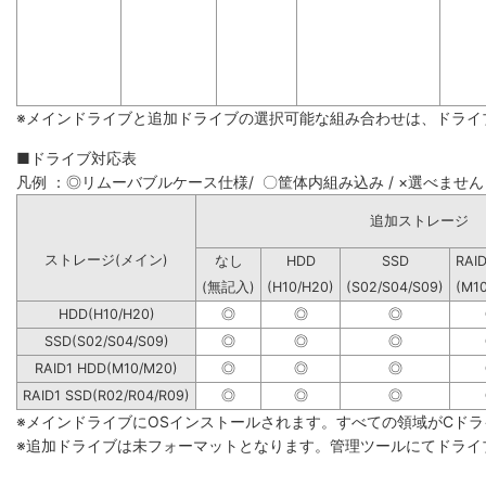
※メインドライブと追加ドライブの選択可能な組み合わせは、ドライ
■ドライブ対応表
凡例 ：◎リムーバブルケース仕様/ 〇筐体内組み込み / ×選べません
追加ストレージ
ストレージ(メイン)
なし
HDD
SSD
RAI
(無記入)
(H10/H20)
(S02/S04/S09)
(M1
HDD(H10/H20)
◎
◎
◎
SSD(S02/S04/S09)
◎
◎
◎
RAID1 HDD(M10/M20)
◎
◎
◎
RAID1 SSD(R02/R04/R09)
◎
◎
◎
※メインドライブにOSインストールされます。すべての領域がCド
※追加ドライブは未フォーマットとなります。管理ツールにてドライ