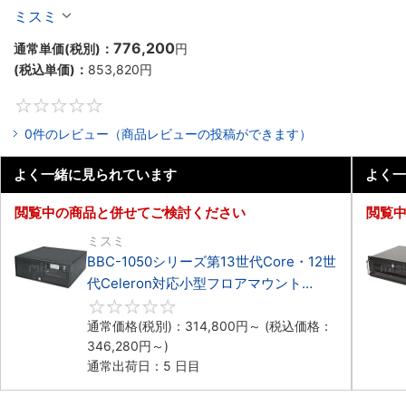
Celeron対応ラックマウント3PCIe
ミスミ
776,200
通常単価(税別)：
円
(税込単価)：
853,820
円
0
0件のレビュー（商品レビューの投稿ができます）
よく一緒に見られています
よく一
閲覧中の商品と併せてご検討ください
閲覧
ミスミ
BBC-1050シリーズ第13世代Core・12世
代Celeron対応小型フロアマウント
3PCIe
0
通常価格(税別)：
314,800
円
～
(税込価格：
346,280
円
～)
通常出荷日：5 日目