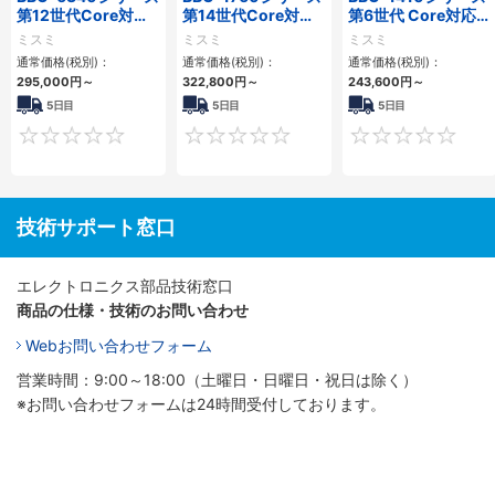
第12世代Core対応
第14世代Core対応
第6世代 Core対応フ
小型フロアマウント
小型フロアマウント
ロアマウントFAPC
ミスミ
ミスミ
ミスミ
PC2PCI/2PCIe
3PCIe
3PCI・3PCIe
通常価格(税別)：
通常価格(税別)：
通常価格(税別)：
295,000
円
～
322,800
円
～
243,600
円
～
5日目
5日目
5日目
0
0
技術サポート窓口
エレクトロニクス部品技術窓口
商品の仕様・技術のお問い合わせ
Webお問い合わせフォーム
営業時間：9:00～18:00（土曜日・日曜日・祝日は除く）
※お問い合わせフォームは24時間受付しております。