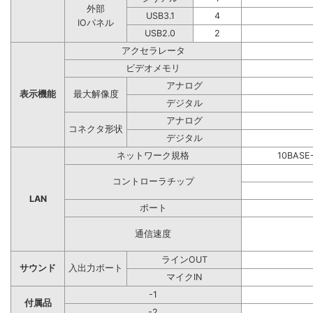
外部
USB3.1
4
IOパネル
USB2.0
2
アクセラレータ
ビデオメモリ
アナログ
表示機能
最大解像度
デジタル
アナログ
コネクタ形状
デジタル
ネットワーク規格
10BASE
コントローラチップ
LAN
ポート
通信速度
ラインOUT
サウンド
入出力ポート
マイクIN
-1
付属品
-2