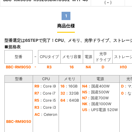
(
-
)
1
商品仕様
型番選定は6STEPで完了！CPU、メモリ、光学ドライブ、ストレ
■規格表
光学
−
型番
CPUタイプ
メモリ容量
電源
ストレー
ドライブ
-
BBC-RM9050
R3
16
N4
D
H10
型番
CPU
メモリ
電源
光
R9
：Core i9
16
：16GB
N4
：国産400W
D
：マ
N5
：国産500W
R7
：Core i7
32
：32GB
0
：な
N7
：国産700W
R5
：Core i5
64
：64GB
NK
：国産1000W
R3
：Core i3
U5
：UPS電源 520W
AC
：Celeron
BBC-RM9050