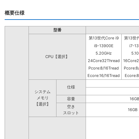
概要仕様
型番
第13世代Core i9
第13世代C
i9-13900E
i7-1
5.20GHz
5.1
CPU【選択】
24Core32Thread
16Core2
Pcore:8/16Tread
Pcore:8
Ecore:16/16Tread
Ecore:8
仕様
システム
メモリ
容量
16G
【選択】
空き
16G
スロット