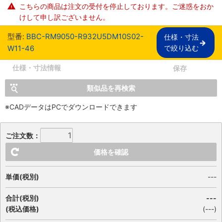
こちらの商品は注文の受付を停止しております。ご迷惑をおか
けして申し訳ございません。
型番:
BBC-RM9050-R932U5DM10S02-
仕様・寸法

W11-46
で絞り込む
仕様・寸法情報
保存
類似品を再検索
※CADデータはPCでダウンロードできます
ご注文数：
価格を確認
単価(税別)
---
合計(税別)
---
(税込価格)
(
---
)