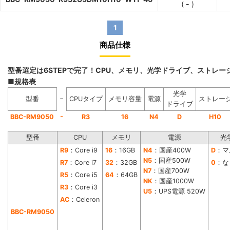
(
-
)
1
商品仕様
型番選定は6STEPで完了！CPU、メモリ、光学ドライブ、ストレ
■規格表
光学
−
型番
CPUタイプ
メモリ容量
電源
ストレー
ドライブ
-
BBC-RM9050
R3
16
N4
D
H10
型番
CPU
メモリ
電源
光
R9
：Core i9
16
：16GB
N4
：国産400W
D
：マ
N5
：国産500W
R7
：Core i7
32
：32GB
0
：な
N7
：国産700W
R5
：Core i5
64
：64GB
NK
：国産1000W
R3
：Core i3
U5
：UPS電源 520W
AC
：Celeron
BBC-RM9050