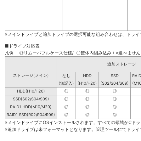
※メインドライブと追加ドライブの選択可能な組み合わせは、ドライ
■ドライブ対応表
凡例 ：◎リムーバブルケース仕様/ 〇筐体内組み込み / ×選べません
追加ストレージ
ストレージ(メイン)
なし
HDD
SSD
RAI
(無記入)
(H10/H20)
(S02/S04/S09)
(M1
HDD(H10/H20)
◎
◎
◎
SSD(S02/S04/S09)
◎
◎
◎
RAID1 HDD(M10/M20)
◎
◎
◎
RAID1 SSD(R02/R04/R09)
◎
◎
◎
※メインドライブにOSインストールされます。すべての領域がCド
※追加ドライブは未フォーマットとなります。管理ツールにてドライ