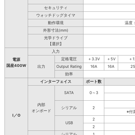
セキュリティ
ウォッチドッグタイマ
動作環境
温度：
外形寸法(mm)
光学ドライブ
【選択】
入力
定格電圧
＋3.3V
＋5V
＋1
電源
国産400W
出力
Output Rating
16A
16A
2
効率
インターフェイス
ポート数
SATA
0～3
内部
シリアル
2
オンボード
※付
I／O
2
USB
2
シリアル
1