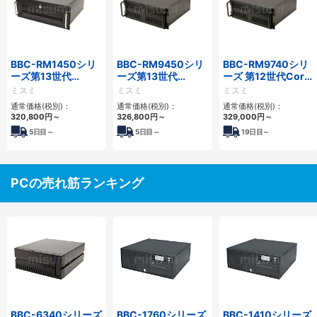
BBC-RM1450シリ
BBC-RM9450シリ
BBC-RM9740シリ
ーズ第13世代
ーズ第13世代
ーズ 第12世代Core
Core・12世代
Core・12世代
対応ラックマウント
ミスミ
ミスミ
ミスミ
Celeron対応ラック
Celeron対応ラック
FAPC4PCI・3PCIe
通常価格(税別)：
通常価格(税別)：
通常価格(税別)：
マウント4PCIe
マウント4PCIe
320,800
円
～
326,800
円
～
329,000
円
～
5
日目～
5
日目～
19
日目～
PCの売れ筋ランキング
BBC-6340シリーズ
BBC-1760シリーズ
BBC-1410シリーズ