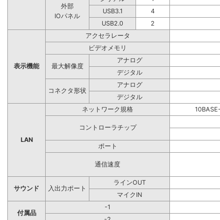
外部
USB3.1
4
IOパネル
USB2.0
2
アクセラレータ
ビデオメモリ
アナログ
表示機能
最大解像度
デジタル
アナログ
コネクタ形状
デジタル
ネットワーク規格
10BASE
コントローラチップ
LAN
ポート
通信速度
ラインOUT
サウンド
入出力ポート
マイクIN
-1
付属品
-2