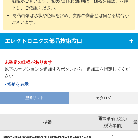
能性がございます。現状の詳細な納期は「価格を確認」を押
下し、ご確認ください。
商品画像は形状や色味を含め、実際の商品とは異なる場合が
ございます。
エレクトロニクス部品技術窓口
未確定の仕様があります
以下のオプションを追加するボタンから、追加工を指定してくだ
さい
候補を表示
型番リスト
カタログ
通常単価(税別)
型番
最
(税込単価)
-
BBC-RM9050-R932U5DM10H10-W11-46