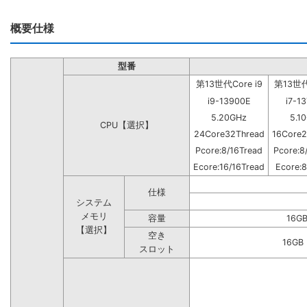
概要仕様
型番
第13世代Core i9
第13世代C
i9-13900E
i7-1
5.20GHz
5.1
CPU【選択】
24Core32Thread
16Core2
Pcore:8/16Tread
Pcore:8
Ecore:16/16Tread
Ecore:8
仕様
システム
メモリ
容量
16G
【選択】
空き
16G
スロット