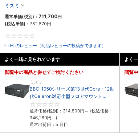
Celeron対応ラックマウント3PCIe
ミスミ
711,700
通常単価(税別)：
円
(税込単価)：
782,870
円
0
0件のレビュー（商品レビューの投稿ができます）
よく一緒に見られています
よく一
閲覧中の商品と併せてご検討ください
閲覧
ミスミ
BBC-1050シリーズ第13世代Core・12世
代Celeron対応小型フロアマウント
3PCIe
0
通常価格(税別)：
314,800
円
～
(税込価格：
346,280
円
～)
通常出荷日：5 日目