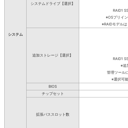
システムドライブ【選択】
RAID1 S
※OSプリイ
※RAIDモデル
システム
追加ストレージ【選択】
RAID1 S
※追
管理ツール
※選択可
BIOS
チップセット
拡張バススロット数