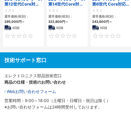
第12世代Core対応
第14世代Core対応
第6世代 Core対応フ
小型フロアマウント
小型フロアマウント
ロアマウントFAPC
ミスミ
ミスミ
ミスミ
PC2PCI/2PCIe
3PCIe
3PCI・3PCIe
通常価格(税別)：
通常価格(税別)：
通常価格(税別)：
295,000
円
～
322,800
円
～
243,600
円
～
5日目
5日目
5日目
0
0
技術サポート窓口
エレクトロニクス部品技術窓口
商品の仕様・技術のお問い合わせ
Webお問い合わせフォーム
営業時間：9:00～18:00（土曜日・日曜日・祝日は除く）
※お問い合わせフォームは24時間受付しております。