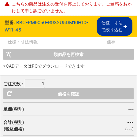
こちらの商品は注文の受付を停止しております。ご迷惑をおか
けして申し訳ございません。
型番:
BBC-RM9050-R932U5DM10H10-
仕様・寸法

W11-46
で絞り込む
仕様・寸法情報
保存
類似品を再検索
※CADデータはPCでダウンロードできます
ご注文数：
価格を確認
単価(税別)
---
合計(税別)
---
(税込価格)
(
---
)